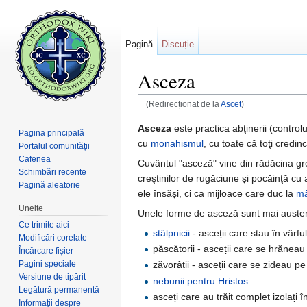
Pagină
Discuție
Asceza
(Redirecționat de la
Ascet
)
Salt la:
navigare
,
căutare
Asceza
este practica abţinerii (control
Pagina principală
cu
monahismul
, cu toate că toţi credi
Portalul comunității
Cafenea
Cuvântul "asceză" vine din rădăcina gr
Schimbări recente
creştinilor de rugăciune şi pocăinţă c
Pagină aleatorie
ele însăşi, ci ca mijloace care duc la
mâ
Unelte
Unele forme de asceză sunt mai austere
Ce trimite aici
stâlpnicii
- asceții care stau în vârf
Modificări corelate
păscătorii - asceții care se hrănea
Încărcare fișier
Pagini speciale
zăvorâții - asceții care se zideau pe
Versiune de tipărit
nebunii pentru Hristos
Legătură permanentă
asceți care au trăit complet izolați 
Informații despre