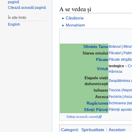
pagină
A se vedea și
Citează această pagină
În alte limbi
Căsătorie
English
Monahism
Botezul
|
Miru
Sfintele Taine
Păcatul
|
Pati
Starea omului
Păcate strigăt
Păcate
teologice
–
Cr
Virtuți
Hărnicia
Etapele vieții
Despătimirea 
duhovnicești
Trezvia (
Nepsi
Isihasm
Fecioria
|
Ascu
Asceza
Închinarea (
la
Rugăciunea
Părinții apostol
Sfinții Părinți
Editați această casetă
Categorii
:
Spiritualitate
Ascetism