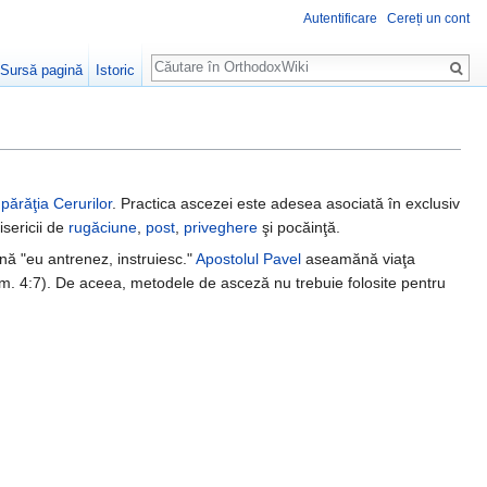
Autentificare
Cereți un cont
Căutare
Sursă pagină
Istoric
părăţia Cerurilor
. Practica ascezei este adesea asociată în exclusiv
isericii de
rugăciune
,
post
,
priveghere
şi pocăinţă.
ă "eu antrenez, instruiesc."
Apostolul Pavel
aseamănă viaţa
im. 4:7). De aceea, metodele de asceză nu trebuie folosite pentru