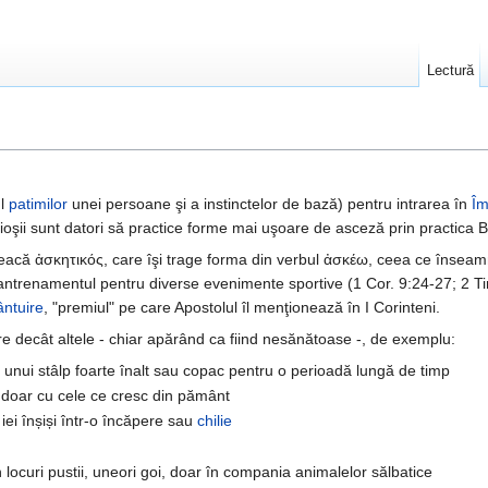
Lectură
ul
patimilor
unei persoane şi a instinctelor de bază) pentru intrarea în
Îm
ncioşii sunt datori să practice forme mai uşoare de asceză prin practica B
eacă ἀσκητικός, care îşi trage forma din verbul ἀσκέω, ceea ce înseamn
u antrenamentul pentru diverse evenimente sportive (1 Cor. 9:24-27; 2 T
ntuire
, "premiul" pe care Apostolul îl menţionează în I Corinteni.
 decât altele - chiar apărând ca fiind nesănătoase -, de exemplu:
ul unui stâlp foarte înalt sau copac pentru o perioadă lungă de timp
u doar cu cele ce cresc din pământ
 iei înșiși într-o încăpere sau
chilie
în locuri pustii, uneori goi, doar în compania animalelor sălbatice