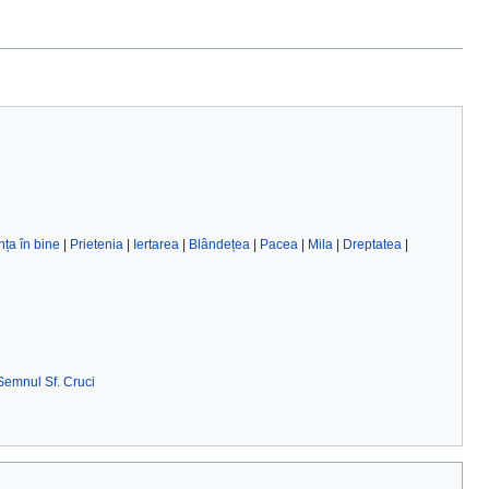
nța în bine
|
Prietenia
|
Iertarea
|
Blândețea
|
Pacea
|
Mila
|
Dreptatea
|
Semnul Sf. Cruci