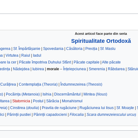
Acest articol face parte din seria
Spiritualitate Ortodoxă
ngerea
|
Sf. Împărtășanie
|
Spovedania
|
Căsătoria
|
Preoția
|
Sf. Maslu
ma
|
Virtutea
|
Raiul
|
Iadul
oare la cer
|
Păcate împotriva Duhului Sfânt
|
Păcate capitale
|
Alte păcate
edința
|
Nădejdea
|
Iubirea
|
morale
–
Înțelepciunea
|
Smerenia
|
Răbdarea
|
Stărui
(Curățirea
|
Contemplația (
Theoria
)
|
Îndumnezeirea (
Theosis
)
s
)
|
Pocăința (
Metanoia
)
|
Isihia
|
Discernământul
|
Mintea (
Nous
)
ltarea
|
Statornicia
|
Postul
|
Sărăcia
|
Monahismul
treia
)
|
Cinstirea (
doulia
)
|
Pravila de rugăciune
|
Rugăciunea lui Iisus
|
Sf. Moaște
|
ici
|
Părinții pustiei
|
Părinții capadocieni
|
Filocalia
|
Scara dumnezeiescului urcuș