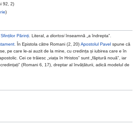
i 92, 2)
rie
)
r
Sfinților Părinți
. Literal,
a diortosi
înseamnă „a îndrepta”.
stament
. În Epistola către Romani (2, 20)
Apostolul Pavel
spune că
se, pe care le-ai auzit de la mine, cu credința și iubirea care e în
postolic. Cei ce trăiesc „viața în Hristos” sunt „făptură nouă”, iar
încredințați” (Romani 6, 17), dreptar al învățăturii, adică modelul de