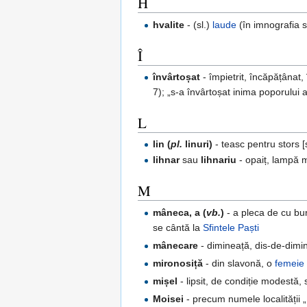
H
hvalite
- (sl.)
laude
(în imnografia s
Î
învârtoșat
- împietrit, încăpățânat,
7); „s-a învârtoșat inima poporului a
L
lin (
pl.
linuri)
- teasc pentru stors [s
lihnar
sau
lihnariu
- opaiț, lampă m
M
mâneca, a (
vb.
)
- a pleca de cu bu
se cântă la
Sfintele Paști
mânecare
- dimineață, dis-de-dimin
mironosiță
- din slavonă, o
femeie 
mișel
- lipsit, de condiție modestă, 
Moisei
- precum numele localității