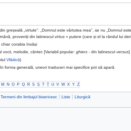
i din greșeală „virtute”: „Domnul este vârtutea mea”, iar nu „Domnul este 
omână, proveniți din latinescul
virtus
=
putere
(care și el la rândul lui de
 chiar corabia însăși
al vocii, melodie, cântec [Variabil popular:
ghiers
- din latinescul
versus
]
olul
Vlădică
)
în forma generală; uneori traduceri mai specifice pot să apară
M
N
O
P
Q
R
S
Ș
T
Ț
U
V
W
X
Y
Z
Termeni din limbajul bisericesc
Liste
Liturgică