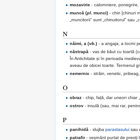
mozavirie
- calomniere, ponegrire, 
muncă (
pl.
munci)
- chin [chinuri 
„muncitorii” sunt „chinuitorul” sau „ch
N
năimi, a (
vb.
)
- a angaja, a tocmi p
năstrapă
- vas de băut cu toartă (ca
În Antichitate și în perioada mediev
aveau de obicei toarte. Termenul 
nemernic
- străin, venetic, pribea
O
obraz
- chip, față, dar uneori chiar
ostrov
- insulă (sau, mai rar, penin
P
panihidă
- slujba
parastasului
sau c
patrafir
- veșmânt purtat de preoți la