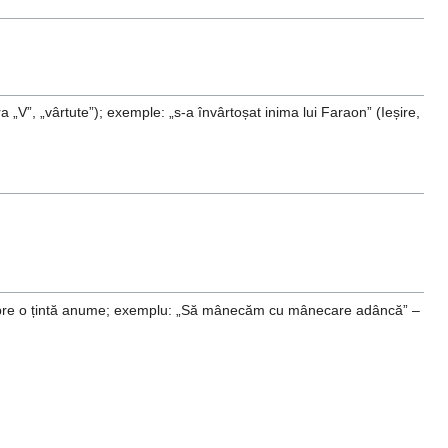
ra „V”, „vârtute”); exemple: „s-a învârtoșat inima lui Faraon” (Ieșire,
spre o țintă anume; exemplu: „Să mânecăm cu mânecare adâncă” –