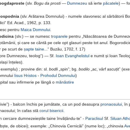
bogdaproste
(slv.
Bogu da prosti
—
Dumnezeu
să ierte
păcatele
) — f
Gospodnia
(slv. Arătarea Domnului) - numele slavonesc al sărbătorii 
dici“ Ed. Acad., 1962, p. 133.
nesc pentru
Maica Domnului
.
odicina
(slv.) — se numesc
troparele
pentru „Născătoarea de Dumneze
săptămânii, și care se cântă pe cele opt glasuri peste tot anul. Bogorodi
or pe scurt de
șapte taine
...“ Buzău, 1702, f. 17)
espre Dumnezeu, teolog“) — Sf.
Ioan Evanghelistul
e numit și Ioan Teolo
lași înțeles).
 exemplu) ; provine din: sl.
bodli
„spin”; bg.
bodilo
„ac, vârf ascuțit” (ex
Domnului
Iisus Hristos
-
Prohodul Domnului
)
pital sau infirmerie pe lângă o
mănăstire
olivie”) - balcon închis pe jumătate, ca un pod deasupra
pronaosului
, în
onaosului; în cafas stă
corul bisericii
.
n cercare dumnezeieștile taine învățându-te” -
Paraclisul
Sf.
Siluan Atho
bște, de obicei); exemple: „Chinovia Cernicăi” (nume loc); „chinovia
Av