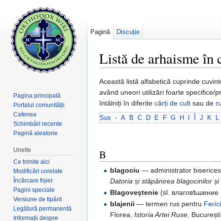
Pagină
Discuție
Listă de arhaisme în c
Salt la:
navigare
,
căutare
Această listă alfabetică cuprinde cuvint
având uneori utilizări foarte specifice/
Pagina principală
întâlniți în diferite
cărți de cult
sau de
r
Portalul comunității
Cafenea
Sus
-
A
B
C
D
E
F
G
H
I
Î
J
K
L
Schimbări recente
Pagină aleatorie
Unelte
B
Ce trimite aici
blagociu
— administrator biserices
Modificări corelate
Încărcare fișier
Datoria și stăpânirea blagocinilor ș
Pagini speciale
Blagoveștenie
(sl. влаговѣшение -
Versiune de tipărit
blajenii
— termen rus pentru
Ferici
Legătură permanentă
Florea,
Istoria Artei Ruse
, București
Informații despre