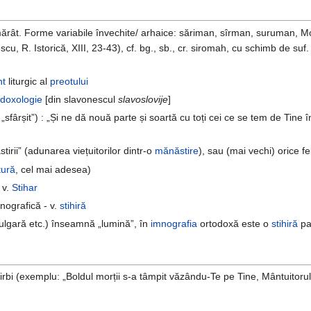
ărât. Forme variabile învechite/ arhaice: săriman, sîrman, suruman, Mo
scu, R. Istorică, XIII, 23-43), cf. bg., sb., cr. siromah, cu schimb de suf
nt
liturgic al
preotului
,
doxologie
[din slavonescul
slavoslovije
]
 „sfârșit”) : „Și ne dă nouă parte și soartă cu toți cei ce se tem de Tine
tirii” (adunarea viețuitorilor dintr-o
mănăstire
), sau (mai vechi) orice f
tură
, cel mai adesea)
 v.
Stihar
mnografică - v.
stihiră
 bulgară etc.) înseamnă „lumină”, în
imnografia
ortodoxă este o
stihiră
pa
știrbi (exemplu: „Boldul morții s-a tâmpit văzându-Te pe Tine, Mântuitor