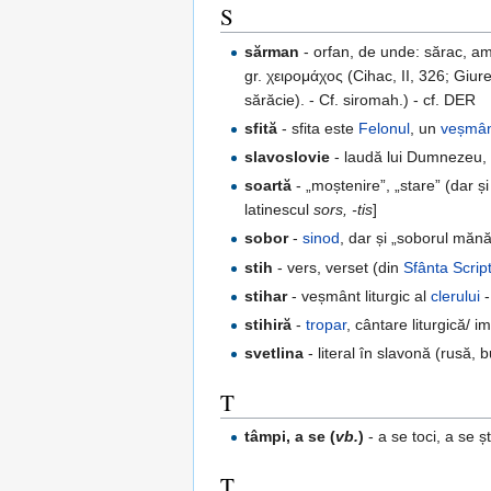
S
sărman
- orfan, de unde: sărac, am
gr. χειρομάχος (Cihac, II, 326; Giure
sărăcie). - Cf. siromah.) - cf. DER
sfită
- sfita este
Felonul
, un
veșmâ
slavoslovie
- laudă lui Dumnezeu
soartă
- „moștenire”, „stare” (dar și
latinescul
sors, -tis
]
sobor
-
sinod
, dar și „soborul mănăs
stih
- vers, verset (din
Sfânta Scrip
stihar
- veșmânt liturgic al
clerului
-
stihiră
-
tropar
, cântare liturgică/ i
svetlina
- literal în slavonă (rusă,
T
tâmpi, a se (
vb.
)
- a se toci, a se 
Ț