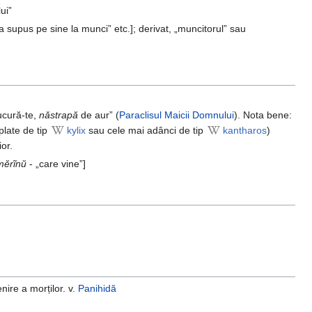
ui”
a supus pe sine la munci” etc.]; derivat, „muncitorul” sau
ucură-te,
năstrapă
de aur” (
Paraclisul Maicii Domnului
). Nota bene:
plate de tip
kylix
sau cele mai adânci de tip
kantharos
)
or.
mĕrĩnŭ
- „care vine”]
ire a morților. v.
Panihidă