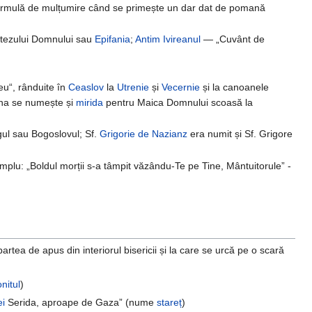
ormulă de mulțumire când se primește un dar dat de pomană
Botezului Domnului sau
Epifania
;
Antim Ivireanul
— „Cuvânt de
u“, rânduite în
Ceaslov
la
Utrenie
și
Vecernie
și la canoanele
cina se numește și
mirida
pentru Maica Domnului scoasă la
gul sau Bogoslovul; Sf.
Grigorie de Nazianz
era numit și Sf. Grigore
emplu: „Boldul morții s-a tâmpit văzându-Te pe Tine, Mântuitorule” -
 partea de apus din interiorul bisericii și la care se urcă pe o scară
nitul
)
ei
Serida, aproape de Gaza” (nume
stareț
)