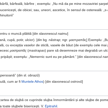
bârfă, bârfeală, bârfire ; exemplu: „Nu mă da pe mine mozaviriei șarpel
mucenicești, de obicei; sau, uneori, ascetice, în sensul de osteneală: „s-
inuitorii”
entru o muncă plătită [din slavonescul
naimu
]
nă, cupă, potir, ulcior). [din bg.
năstrap
; ngr. μαστραπᾶς] Exemplu: „B
ală, cu excepția vaselor de sticlă, vasele de băut (de exemplu cele mai 
grecesc
μαστραπᾶς
(
mastrapas
) pare să desemneze mai degrabă un ulci
g, pripășit; exemplu: „Nemernic sunt eu pe pământ.” [din slavonescul
na
 „persoană” (din sl.
obrazŭ
)
sulă, cum ar fi
Muntele Athos
) [din slavonescul
ostrovŭ
]
artea de slujbă ce cuprinde slujba înmormântării și alte slujbe de pomen
 toate slujbele bisericești. V.
Epitrahil
.