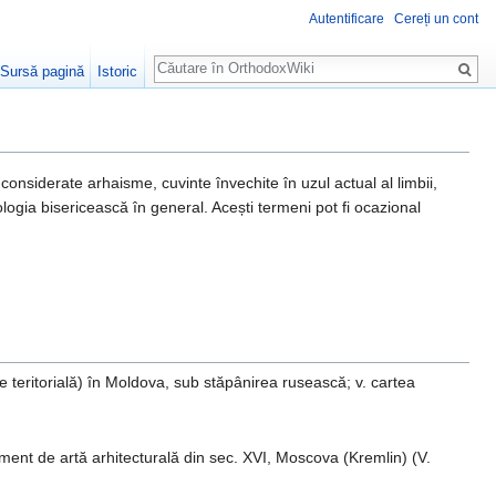
Autentificare
Cereți un cont
Căutare
Sursă pagină
Istoric
considerate arhaisme, cuvinte învechite în uzul actual al limbii,
ologia bisericească în general. Acești termeni pot fi ocazional
teritorială) în Moldova, sub stăpânirea rusească; v. cartea
ument de artă arhitecturală din sec. XVI, Moscova (Kremlin) (V.