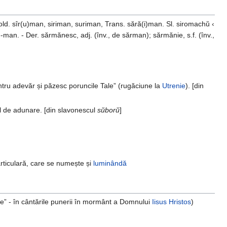
ld. sîr(u)man, siriman, suriman, Trans. sără(i)man. Sl. siromachŭ ‹
. -man. - Der. sărmănesc, adj. (înv., de sărman); sărmănie, s.f. (înv.,
 întru adevăr și păzesc poruncile Tale” (rugăciune la
Utrenie
). [din
el de adunare. [din slavonescul
sŭborŭ
]
rticulară, care se numește și
luminândă
ule” - în cântările punerii în mormânt a Domnului
Iisus Hristos
)