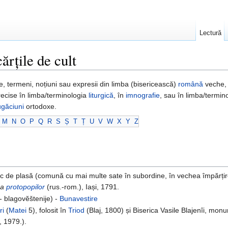
Lectură
ărțile de cult
e, termeni, noțiuni sau expresii din limba (bisericească)
română
veche, 
precise în limba/terminologia
liturgică
, în
imnografie
, sau în limba/termin
ugăciuni
ortodoxe.
M
N
O
P
Q
R
S
Ș
T
Ț
U
V
W
X
Y
Z
c de plasă (comună cu mai multe sate în subordine, în vechea împărțire 
i a
protopopilor
(rus.-rom.), Iași, 1791.
 blagovĕštenije) -
Bunavestire
ri
(
Matei
5), folosit în
Triod
(Blaj, 1800) și Biserica Vasile Blajenîi, mon
, 1979.).