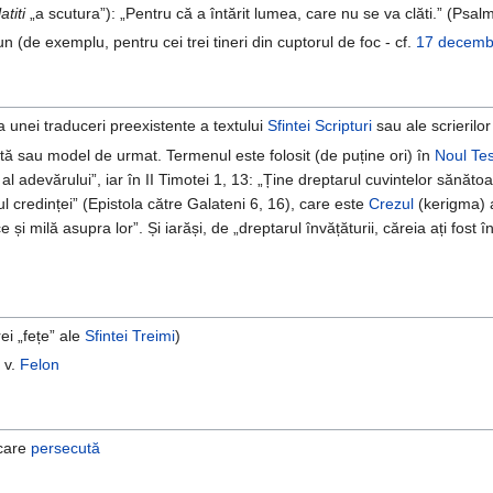
latiti
„a scutura”): „Pentru că a întărit lumea, care nu se va clăti.” (Psalm
 (de exemplu, pentru cei trei tineri din cuptorul de foc - cf.
17 decemb
 unei traduceri preexistente a textului
Sfintei Scripturi
sau ale scrierilo
ită sau model de urmat. Termenul este folosit (de puține ori) în
Noul Te
al adevărului”, iar în II Timotei 1, 13: „Ține dreptarul cuvintelor sănătoa
ul credinței” (Epistola către Galateni 6, 16), care este
Crezul
(kerigma) a
 și milă asupra lor”. Și iarăși, de „dreptarul învățăturii, căreia ați fost 
rei „fețe” ale
Sfintei Treimi
)
: v.
Felon
 care
persecută