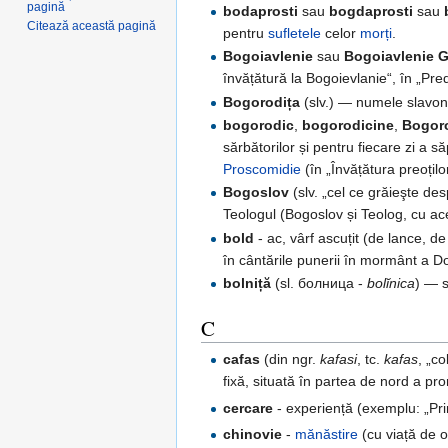
pagină
bodaprosti
sau
bogdaprosti
sau
Citează această pagină
pentru
sufletele
celor
morți
.
Bogoiavlenie
sau
Bogoiavlenie 
învățătură la Bogoievlanie“, în „Pre
Bogorodița
(slv.) — numele slavo
bogorodic
,
bogorodicine
,
Bogor
sărbătorilor și pentru fiecare zi a 
Proscomidie
(în „Învățătura preoțil
Bogoslov
(slv. „cel ce grăieşte d
Teologul (Bogoslov și Teolog, cu ace
bold
- ac, vârf ascuțit (de lance, de
în cântările punerii în mormânt a 
bolniță
(sl. болница -
bolĭnica
) — s
C
cafas
(din ngr.
kafasi
, tc.
kafas
, „c
fixă, situată în partea de nord a pr
cercare
- experiență (exemplu: „Pri
chinovie
-
mănăstire
(cu viață de o