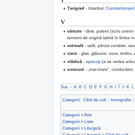
Țarigrad
- Istanbul,
Constantinopol
V
vârtute
- tărie, putere (scris uneor
termeni de origină latină în limba r
vetreală
- velă, pânza corabiei, sau
viers
- glas, glăsuire, voce, timbru 
vlădică
-
episcop
(a se vedea artic
voievod
- „mai-mare”, conducător, 
Sus
-
A
B
C
D
E
F
G
H
I
Î
J
K
L
Categorii
:
Cărți de cult
Imnografie
Categorii
>
Arte
Categorii
>
Liste
Categorii
>
Liturgică
Categorii
>
Liturgică
>
Cărți de cult