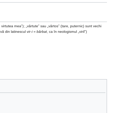
virtutea mea”); „vârtute” sau „vârtos” (tare, puternic) sunt vechi
rivă din latinescul
vir-i
=
bărbat
, ca în neologismul „viril”)