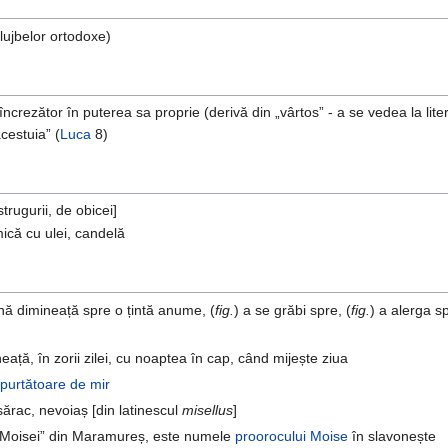
lujbelor ortodoxe)
 încrezător în puterea sa proprie (derivă din „vârtos” - a se vedea la lite
cestuia” (
Luca
8)
trugurii, de obicei]
ică cu ulei, candelă
nă dimineață spre o țintă anume, (
fig.
) a se grăbi spre, (
fig.
) a alerga 
eață, în zorii zilei, cu noaptea în cap, când mijește ziua
purtătoare de mir
sărac, nevoiaș [din latinescul
misellus
]
 „Moisei” din Maramureș, este numele
proorocului
Moise
în slavonește