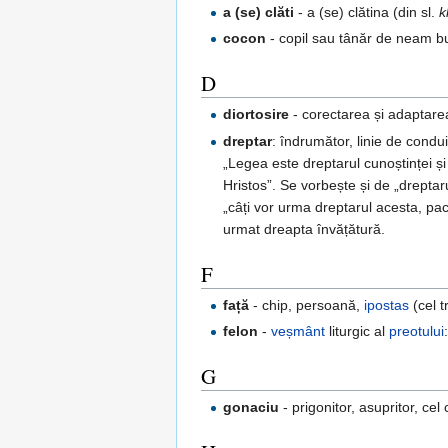
a (se) clăti
- a (se) clătina (din sl.
k
cocon
- copil sau tânăr de neam bun
D
diortosire
- corectarea și adaptarea
dreptar
: îndrumător, linie de condu
„Legea este dreptarul cunoștinței și 
Hristos”. Se vorbește și de „dreptar
„câți vor urma dreptarul acesta, pace
urmat dreapta învățătură.
F
față
- chip, persoană,
ipostas
(cel t
felon
-
veșmânt
liturgic al
preotului
G
gonaciu
- prigonitor, asupritor, cel