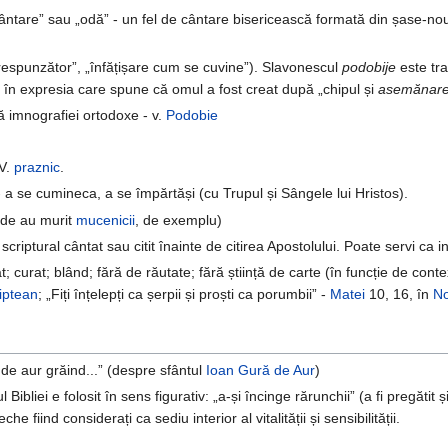
cântare” sau „odă” - un fel de cântare bisericească formată din șase-n
espunzător”, „înfățișare cum se cuvine”). Slavonescul
podobije
este tra
i
în expresia care spune că omul a fost creat după „chipul și
asemănar
că imnografiei ortodoxe - v.
Podobie
 V.
praznic
.
 a se cumineca, a se împărtăși (cu Trupul și Sângele lui Hristos).
nde au murit
mucenicii
, de exemplu)
 scriptural cântat sau citit înainte de citirea Apostolului. Poate servi ca i
t; curat; blând; fără de răutate; fără știință de carte (în funcție de cont
giptean
; „Fiți înțelepți ca șerpii și proști ca porumbii” -
Matei
10, 16, în
No
 de aur grăind...” (despre sfântul
Ioan Gură de Aur
)
ul Bibliei e folosit în sens figurativ: „a-și încinge rărunchii” (a fi pregătit
che fiind considerați ca sediu interior al vitalității și sensibilității.