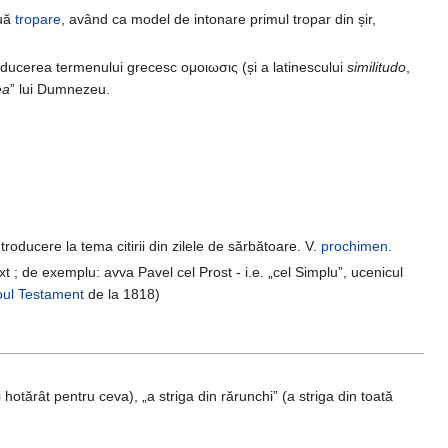
ouă
tropare
, având ca model de intonare primul tropar din șir,
ducerea termenului grecesc ομοιωσις (și a latinescului
similitudo
,
ea
” lui Dumnezeu.
ntroducere la tema citirii din zilele de sărbătoare. V.
prochimen
.
ext ; de exemplu: avva Pavel cel Prost - i.e. „cel Simplu”, ucenicul
ul Testament
de la 1818)
 și hotărât pentru ceva), „a striga din rărunchi” (a striga din toată