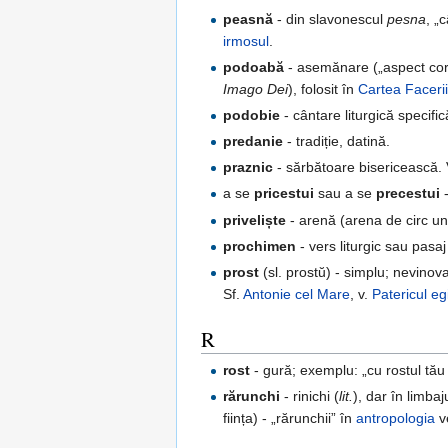
peasnă
- din slavonescul
pesna
, „
irmosul
.
podoabă
- asemănare („aspect cor
Imago Dei
), folosit în
Cartea Faceri
podobie
- cântare liturgică specifi
predanie
- tradiție, datină.
praznic
- sărbătoare bisericească.
a se
pricestui
sau a se
precestui
-
priveliște
- arenă (arena de circ u
prochimen
- vers liturgic sau pasaj
prost
(sl. prostŭ) - simplu; nevinova
Sf.
Antonie cel Mare
, v.
Patericul e
R
rost
- gură; exemplu: „cu rostul tău
rărunchi
- rinichi (
lit.
), dar în limbaj
ființa) - „rărunchii” în
antropologia
ve