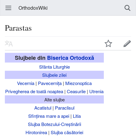
OrthodoxWiki
Parastas
Slujbele din
Biserica Ortodoxă
Sfânta Liturghie
Slujbele zilei
Vecernia
|
Pavecernița
|
Miezonoptica
Privegherea de toată noaptea
|
Ceasurile
|
Utrenia
Alte slujbe
Acatistul
|
Paraclisul
Sfințirea mare a apei
|
Litia
Slujba Botezului-Creștinării
Hirotonirea
|
Slujba căsătoriei