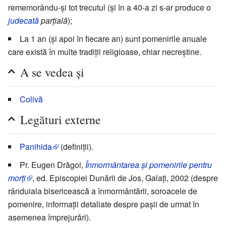
rememorându-și tot trecutul (și în a 40-a zi s-ar produce o
judecată
parțială
);
La 1 an (și apoi în fiecare an) sunt pomenirile anuale
care există în multe tradiții religioase, chiar necreștine.
A se vedea și
Colivă
Legături externe
Panihida
(definiții).
Pr. Eugen Drăgoi,
Înmormântarea și pomenirile pentru
morți
, ed. Episcopiei Dunării de Jos, Galați, 2002 (despre
rânduiala bisericească a înmormântării, soroacele de
pomenire, informații detaliate despre pașii de urmat în
asemenea împrejurări).