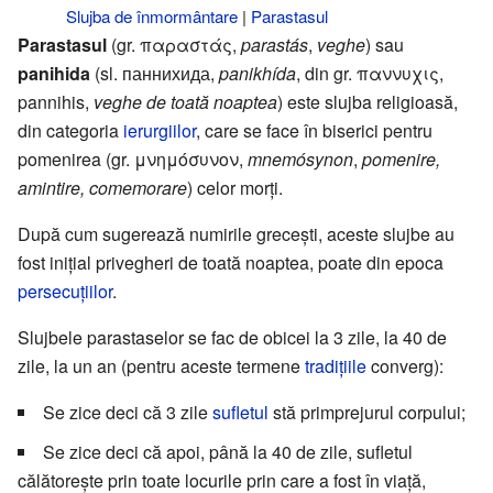
Slujba de înmormântare
|
Parastasul
Parastasul
(gr. παραστάς,
parastás
,
veghe
) sau
panihida
(sl. паннихида,
panikhída
, din gr. παννυχις,
pannihis,
veghe de toată noaptea
) este slujba religioasă,
din categoria
ierurgiilor
, care se face în biserici pentru
pomenirea (gr. μνημόσυνον,
mnemósynon
,
pomenire,
amintire, comemorare
) celor morți.
După cum sugerează numirile grecești, aceste slujbe au
fost inițial privegheri de toată noaptea, poate din epoca
persecuțiilor
.
Slujbele parastaselor se fac de obicei la 3 zile, la 40 de
zile, la un an (pentru aceste termene
tradițiile
converg):
Se zice deci că 3 zile
sufletul
stă primprejurul corpului;
Se zice deci că apoi, până la 40 de zile, sufletul
călătorește prin toate locurile prin care a fost în viață,