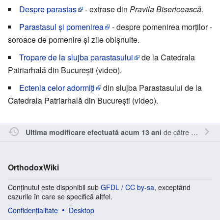
Despre parastas
- extrase din
Pravila Bisericească
.
Parastasul și pomenirea
- despre pomenirea morților -
soroace de pomenire și zile obișnuite.
Tropare de la slujba parastasului
de la Catedrala
Patriarhală din București (video).
Ectenia celor adormiți
din slujba Parastasului de la
Catedrala Patriarhală din București (video).
de către
Oql
.
Ultima modificare efectuată acum 13 ani
OrthodoxWiki
Conținutul este disponibil sub
GFDL / CC by-sa
, exceptând
cazurile în care se specifică altfel.
Confidențialitate
Desktop