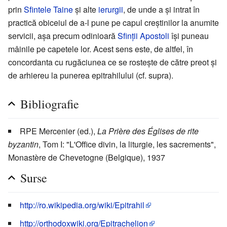
prin
Sfintele Taine
şi alte
ierurgii
, de unde a şi intrat în
practică obiceiul de a-l pune pe capul creştinilor la anumite
servicii, aşa precum odinioară
Sfinţii
Apostoli
îşi puneau
mâinile pe capetele lor. Acest sens este, de altfel, în
concordanta cu rugăciunea ce se rosteşte de către preot şi
de arhiereu la punerea epitrahilului (cf. supra).
Bibliografie
RPE Mercenier (ed.),
La Prière des Églises de rite
byzantin
, Tom I: "L'Office divin, la liturgie, les sacrements",
Monastère de Chevetogne (Belgique), 1937
Surse
http://ro.wikipedia.org/wiki/Epitrahil
http://orthodoxwiki.org/Epitrachelion