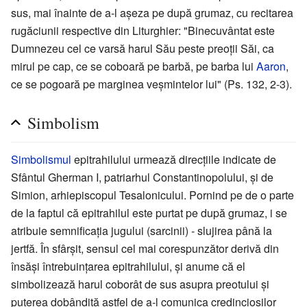
sus, mai înainte de a-l aşeza pe după grumaz, cu recitarea
rugăciunii respective din Liturghier: "Binecuvântat este
Dumnezeu cel ce varsă harul Său peste preoţii Săi, ca
mirul pe cap, ce se coboară pe barbă, pe barba lui
Aaron
,
ce se pogoară pe marginea veşmintelor lui" (Ps. 132, 2-3).
Simbolism
Simbolismul
epitrahilului urmează direcţiile indicate de
Sfântul Gherman I, patriarhul Constantinopolului, şi de
Simion, arhiepiscopul Tesalonicului. Pornind pe de o parte
de la faptul că epitrahilul este pur­tat pe după grumaz, i se
atribuie semnificaţia jugului (sarcinii) - slujirea până la
jertfă. În sfârşit, sensul cel mai corespunzător derivă din
însăşi întrebuinţarea epitrahilului, şi anume că el
simbolizează harul coborât de sus asupra preotului şi
puterea dobândită astfel de a-l comunica credincioşilor