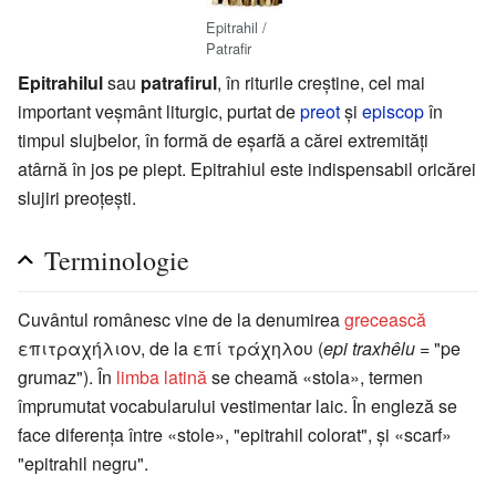
Epitrahil /
Patrafir
Epitrahilul
sau
patrafirul
, în riturile creştine, cel mai
important veşmânt liturgic, purtat de
preot
şi
episcop
în
timpul slujbelor, în formă de eşarfă a cărei extremităţi
atârnă în jos pe piept. Epitrahiul este indispensabil oricărei
slujiri preoţeşti.
Terminologie
Cuvântul românesc vine de la denumirea
grecească
επιτραχήλιον, de la επί τράχηλου (
epi traxhêlu
= "pe
grumaz"). În
limba latină
se cheamă «stola», termen
împrumutat vocabularului vestimentar laic. În engleză se
face diferenţa între «stole», "epitrahil colorat", şi «scarf»
"epitrahil negru".