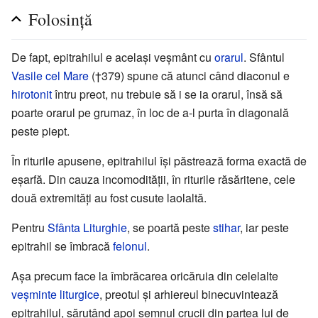
Folosinţă
De fapt, epitrahilul e acelaşi veşmânt cu
orarul
. Sfântul
Vasile cel Mare
(†379) spune că atunci când diaconul e
hirotonit
întru preot, nu trebuie să i se ia orarul, însă să
poarte orarul pe grumaz, în loc de a-l purta în diagonală
peste piept.
În riturile apusene, epitrahilul îşi păstrează forma exactă de
eşarfă. Din cauza incomodităţii, în riturile răsăritene, cele
două extremităţi au fost cusute laolaltă.
Pentru
Sfânta Liturghie
, se poartă peste
stihar
, iar peste
epitrahil se îmbracă
felonul
.
Așa precum face la îmbrăcarea oricăruia din celelalte
veşminte liturgice
, preotul şi arhiereul binecuvintează
epitrahilul, sărutând apoi semnul crucii din partea lui de