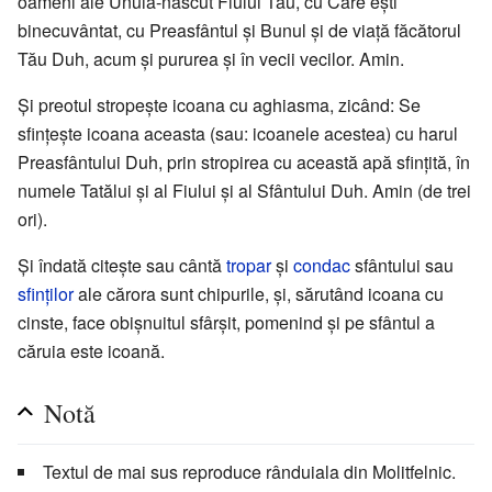
oameni ale Unuia-născut Fiului Tău, cu Care ești
binecuvântat, cu Preasfântul și Bunul și de viață făcătorul
Tău Duh, acum și pururea și în vecii vecilor. Amin.
Și preotul stropește icoana cu aghiasma, zicând: Se
sfințește icoana aceasta (sau: icoanele acestea) cu harul
Preasfântului Duh, prin stropirea cu această apă sfințită, în
numele Tatălui și al Fiului și al Sfântului Duh. Amin (de trei
ori).
Și îndată citește sau cântă
tropar
și
condac
sfântului sau
sfinților
ale cărora sunt chipurile, și, sărutând icoana cu
cinste, face obișnuitul sfârșit, pomenind și pe sfântul a
căruia este icoană.
Notă
Textul de mai sus reproduce rânduiala din Molitfelnic.