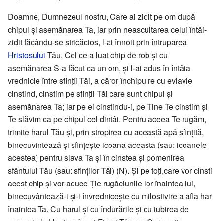
Doamne, Dumnezeul nostru, Care ai zidit pe om după
chipul și asemănarea Ta, iar prin neascultarea celui întâi-
zidit făcându-se stricăcios, l-ai înnoit prin întruparea
Hristosului
Tău, Cel ce a luat chip de rob și cu
asemănarea S-a făcut ca un om, și l-ai adus în întâia
vrednicie între sfinții Tăi, a căror închipuire cu evlavie
cinstind, cinstim pe sfinții Tăi care sunt chipul și
asemănarea Ta; iar pe ei cinstindu-i, pe Tine Te cinstim și
Te slăvim ca pe chipul cel dintâi. Pentru aceea Te rugăm,
trimite harul Tău și, prin stropirea cu această apă sfințită,
binecuvintează și sfințește icoana aceasta (sau: icoanele
acestea) pentru slava Ta și în cinstea și pomenirea
sfântului Tău (sau: sfinților Tăi) (N). Și pe toți,care vor cinsti
acest chip și vor aduce Ție rugăciunile lor înaintea lui,
binecuvântează-i și-i învrednicește cu milostivire a afla har
înaintea Ta. Cu harul și cu îndurările și cu iubirea de