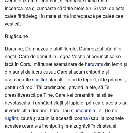
Cercetează-mă, Doamne, și cunoaște inima mea;
încearcă-mă și cunoaște cărările mele 24. Și vezi de este
calea fărădelegii în mine și mă îndreptează pe calea cea
vestică.
Rugăciune
Doamne, Dumnezeule atotțiitorule, Dumnezeul părinților
noștri, Care de demult în Legea Veche ai poruncit să se
facă în Cortul mărturiei asemănare de
heruvimi
din lemn și
din aur și de lucru cusut; Care și acum chipurile și
asemănările
sfinților
plăcuți Ție nu le lepezi, ci le primești,
pentru că robii Tăi credincioși, privind la ele, să Te
preaslăvească pe Tine, Care i-ai preamărit, și să se
nevoiască a fi următori vieții și faptelor prin care aceia s-au
învrednicit a dobândi harul Tău și
împărăția
Ta, Ție ne
rugăm
, caută și acum la această
icoană
(sau: la icoanele
acestea),care s-a închipuit și s-a zugrăvit în cinstea și