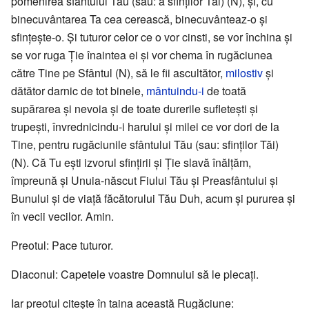
pomenirea sfântului Tău (sau: a sfinților Tăi) (N), și, cu
binecuvântarea Ta cea cerească, binecuvânteaz-o și
sfințește-o. Și tuturor celor ce o vor cinsti, se vor închina și
se vor ruga Ție înaintea ei și vor chema în rugăciunea
către Tine pe Sfântul (N), să le fii ascultător,
milostiv
și
dătător darnic de tot binele,
mântuindu-i
de toată
supărarea și nevoia și de toate durerile sufletești și
trupești, învrednicindu-i harului și milei ce vor dori de la
Tine, pentru rugăciunile sfântului Tău (sau: sfinților Tăi)
(N). Că Tu ești izvorul sfințirii și Ție slavă înălțăm,
împreună și Unuia-născut Fiului Tău și Preasfântului și
Bunului și de viață făcătorului Tău Duh, acum și pururea și
în vecii vecilor. Amin.
Preotul: Pace tuturor.
Diaconul: Capetele voastre Domnului să le plecați.
Iar preotul citește în taina această Rugăciune: