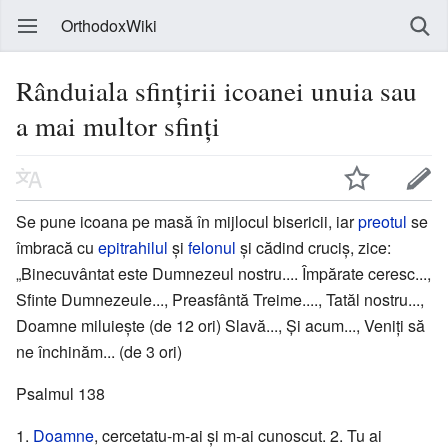
OrthodoxWiki
Rânduiala sfințirii icoanei unuia sau
a mai multor sfinți
Se pune icoana pe masă în mijlocul bisericii, iar
preotul
se
îmbracă cu
epitrahilul
și
felonul
și cădind cruciș, zice:
„Binecuvântat este Dumnezeul nostru.... Împărate ceresc...,
Sfinte Dumnezeule..., Preasfântă Treime...., Tatăl nostru...,
Doamne miluiește (de 12 ori) Slavă..., Și acum..., Veniți să
ne închinăm... (de 3 ori)
Psalmul 138
1.
Doamne
, cercetatu-m-ai și m-ai cunoscut. 2. Tu ai