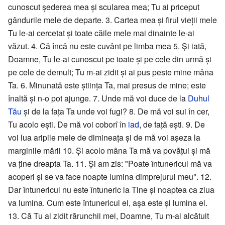
cunoscut șederea mea și scularea mea; Tu ai priceput
gândurile mele de departe. 3. Cartea mea și firul vieții mele
Tu le-ai cercetat și toate căile mele mai dinainte le-ai
văzut. 4. Că încă nu este cuvânt pe limba mea 5. Și iată,
Doamne, Tu le-ai cunoscut pe toate și pe cele din urmă și
pe cele de demult; Tu m-ai zidit și ai pus peste mine mâna
Ta. 6. Minunată este știința Ta, mai presus de mine; este
înaltă și n-o pot ajunge. 7. Unde mă voi duce de la
Duhul
Tău
și de la fața Ta unde voi fugi? 8. De mă voi sui în cer,
Tu acolo ești. De mă voi coborî în
iad
, de față ești. 9. De
voi lua aripile mele de dimineața și de mă voi așeza la
marginile mării 10. Și acolo mâna Ta mă va povățui și mă
va ține dreapta Ta. 11. Și am zis: "Poate întunericul mă va
acoperi și se va face noapte lumina dimprejurul meu". 12.
Dar întunericul nu este întuneric la Tine și noaptea ca ziua
va lumina. Cum este întunericul ei, așa este și lumina ei.
13. Că Tu ai zidit rărunchii mei, Doamne, Tu m-ai alcătuit