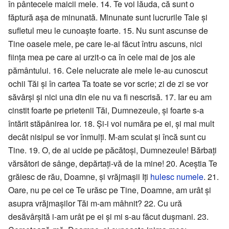
în pântecele maicii mele. 14. Te voi lăuda, că sunt o
făptură așa de minunată. Minunate sunt lucrurile Tale și
sufletul meu le cunoaște foarte. 15. Nu sunt ascunse de
Tine oasele mele, pe care le-ai făcut întru ascuns, nici
ființa mea pe care ai urzit-o ca în cele mai de jos ale
pământului. 16. Cele nelucrate ale mele le-au cunoscut
ochii Tăi și în cartea Ta toate se vor scrie; zi de zi se vor
săvârși și nici una din ele nu va fi nescrisă. 17. Iar eu am
cinstit foarte pe prietenii Tăi, Dumnezeule, și foarte s-a
întărit stăpânirea lor. 18. Și-i voi număra pe ei, și mai mult
decât nisipul se vor înmulți. M-am sculat și încă sunt cu
Tine. 19. O, de ai ucide pe păcătoși, Dumnezeule! Bărbați
vărsători de sânge, depărtați-vă de la mine! 20. Aceștia Te
grăiesc de rău, Doamne, și vrăjmașii Iți
hulesc
numele
. 21.
Oare, nu pe cei ce Te urăsc pe Tine, Doamne, am urât și
asupra vrăjmașilor Tăi m-am mâhnit? 22. Cu ură
desăvârșită i-am urât pe ei și mi s-au făcut dușmani. 23.