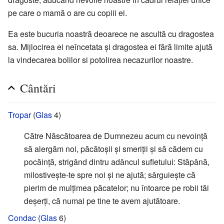
pe care o mamă o are cu copiii ei.
Ea este bucuria noastră deoarece ne ascultă cu dragostea
sa. Mijlocirea ei neîncetata și dragostea ei fără limite ajută
la vindecarea bolilor si potolirea necazurilor noastre.
Cântări
Tropar
(
Glas
4)
Către Născătoarea de Dumnezeu acum cu nevoință
să alergăm noi, păcătoșii și smeriții și să cădem cu
pocăință, strigând dintru adâncul sufletului: Stăpână,
milostivește-te spre noi și ne ajută; sârguiește că
pierim de mulțimea păcatelor; nu întoarce pe robii tăi
deșerți, că numai pe tine te avem ajutătoare.
Condac
(
Glas
6)