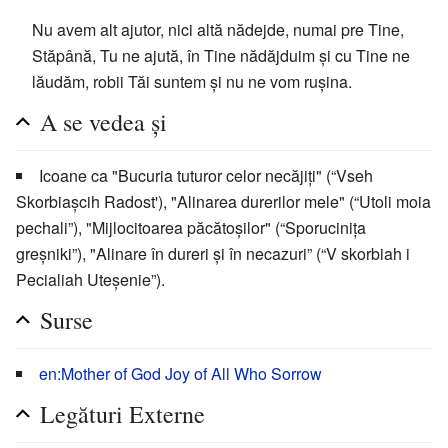
Nu avem alt ajutor, nici altă nădejde, numai pre Tine,
Stăpână, Tu ne ajută, în Tine nădăjduim şi cu Tine ne
lăudăm, robii Tăi suntem şi nu ne vom ruşina.
A se vedea și
Icoane ca "Bucuria tuturor celor necăjiți" (“Vseh
Skorbiașcih Radost'), "Alinarea durerilor mele" (“Utoli moia
pechali”), "Mijlocitoarea păcătoșilor" (“Sporucinița
greșniki”), "Alinare în dureri și în necazuri” (“V skorbiah i
Pecialiah Uteșenie”).
Surse
en:Mother of God Joy of All Who Sorrow
Legături Externe