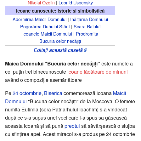
Nikolai Ozolin
|
Leonid Uspensky
Icoane cunoscute: istorie și simbolistică
Adormirea Maicii Domnului
|
Înălțarea Domnului
Pogorârea Duhului Sfânt
|
Scara Raiului
Icoanele Maicii Domnului
|
Prodromița
Bucuria celor necăjiți
Editați această casetă
Maica Domnului "Bucuria celor necăjiţi"
este numele a
cel puțin trei binecunoscute
icoane făcătoare de minuni
având o compoziție asemănătoare
Pe
24 octombrie
,
Biserica
comemorează icoana
Maicii
Domnului
"Bucuria celor necăjiţi" de la Moscova. O femeie
numita Eufimia (sora Patriarhului Ioachim) s-a vindecat
după ce s-a supus unei voci care i-a spus sa găsească
aceasta icoană și să pună
preotul
să săvârșească o slujba
cu sfințirea apei. Acest miracol s-a produs pe 24 octombrie