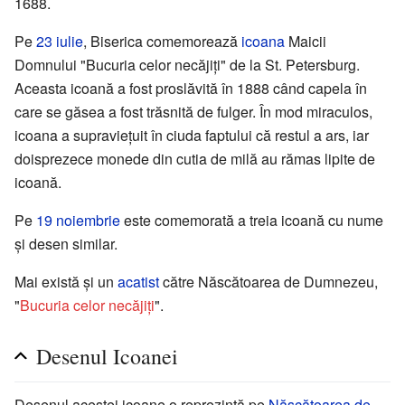
1688.
Pe
23 iulie
, Biserica comemorează
icoana
Maicii
Domnului "Bucuria celor necăjiţi" de la St. Petersburg.
Aceasta icoană a fost proslăvită în 1888 când capela în
care se găsea a fost trăsnită de fulger. În mod miraculos,
icoana a supravieţuit în ciuda faptului că restul a ars, iar
doisprezece monede din cutia de milă au rămas lipite de
icoană.
Pe
19 noiembrie
este comemorată a treia icoană cu nume
şi desen similar.
Mai există şi un
acatist
către Născătoarea de Dumnezeu,
"
Bucuria celor necăjiţi
".
Desenul Icoanei
Desenul acestei icoane o reprezintă pe
Născătoarea de