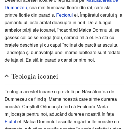
Dumnezeu
, cea mai frumoasă floare din rai, care stă
printre florile din paradis.
Feciorul
ei, Împăratul cerului şi al
pământului, este arătat deasupra în nori. De-a lungul
ambelor părţi ale icoanei, încadrând Maica Domnului, se
găsesc cei ce se roagă (noi), cerând mila ei. Ea stă cu
braţele deschise şi cu capul înclinat de parcă ar asculta.
Tandreţea şi bunăvoinţa unei mame iubitoare sunt redate
de faţa ei. Ea stă în paradis dar şi printre noi.
Teologia icoanei
Teologia acestei icoane o prezintă pe Născătoarea de
Dumnezeu ca fiind și Mama noastră care simte durerea
noastră. Creștinii Ortodocși cred că Fecioara Maria
mijlocește pentru noi, aducând durerea noastră în fața
Fiului
ei. Maica Domnului ascultă rugăciunile noastre cu
dragoste, aducând nevoile noastre în cadrul relației unice