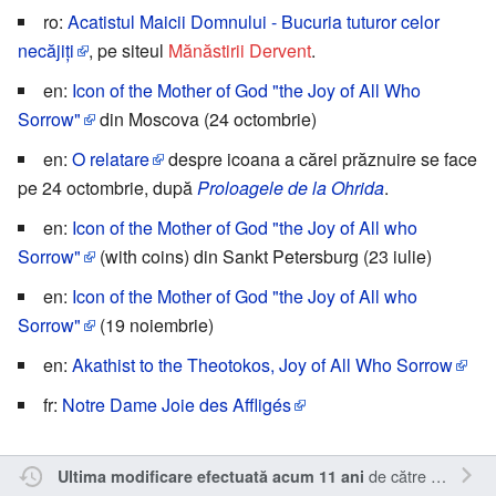
ro:
Acatistul Maicii Domnului - Bucuria tuturor celor
necăjiți
, pe siteul
Mănăstirii Dervent
.
en:
Icon of the Mother of God "the Joy of All Who
Sorrow"
din Moscova (24 octombrie)
en:
O relatare
despre icoana a cărei prăznuire se face
pe 24 octombrie, după
Proloagele de la Ohrida
.
en:
Icon of the Mother of God "the Joy of All who
Sorrow"
(with coins) din Sankt Petersburg (23 iulie)
en:
Icon of the Mother of God "the Joy of All who
Sorrow"
(19 noiembrie)
en:
Akathist to the Theotokos, Joy of All Who Sorrow
fr:
Notre Dame Joie des Affligés
de către
Kamasar
Ultima modificare efectuată acum 11 ani