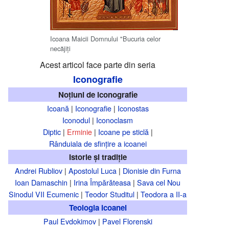
Icoana Maicii Domnului "Bucuria celor
necăjiţi
Acest articol face parte din seria
Iconografie
Noțiuni de iconografie
Icoană
|
Iconografie
|
Iconostas
Iconodul
|
Iconoclasm
Diptic
|
Erminie
|
Icoane pe sticlă
|
Rânduiala de sfințire a icoanei
Istorie și tradiție
Andrei Rubliov
|
Apostolul Luca
|
Dionisie din Furna
Ioan Damaschin
|
Irina Împărăteasa
|
Sava cel Nou
Sinodul VII Ecumenic
|
Teodor Studitul
|
Teodora a II-a
Teologia icoanei
Paul Evdokimov
|
Pavel Florenski