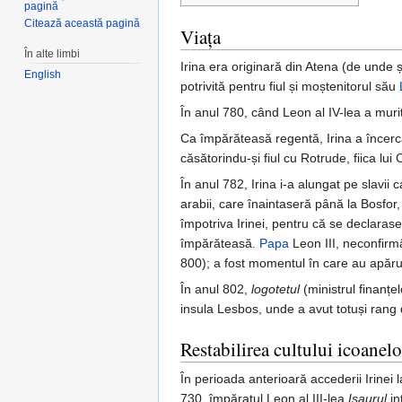
pagină
Citează această pagină
Viața
În alte limbi
Irina era originară din Atena (de unde
English
potrivită pentru fiul și moștenitorul său
În anul 780, când Leon al IV-lea a murit,
Ca împărăteasă regentă, Irina a încerca
căsătorindu-și fiul cu Rotrude, fiica lui
În anul 782, Irina i-a alungat pe slavii
arabii, care înaintaseră până la Bosfor,
împotriva Irinei, pentru că se declarase 
împărăteasă.
Papa
Leon III, neconfirm
800); a fost momentul în care au apăru
În anul 802,
logotetul
(ministrul finanțel
insula Lesbos, unde a avut totuși rang
Restabilirea cultului icoanelo
În perioada anterioară accederii Irinei 
730, împăratul Leon al III-lea
Isaurul
in