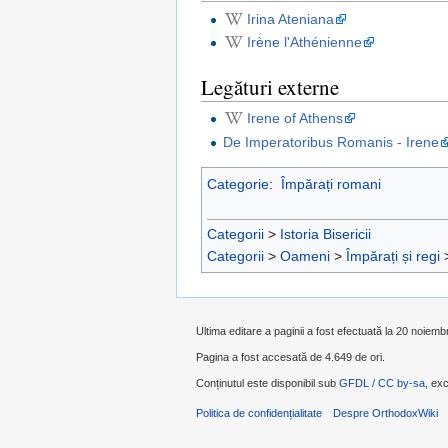
Irina Ateniana
Irène l'Athénienne
Legături externe
Irene of Athens
De Imperatoribus Romanis - Irene
Categorie
:
Împărați romani
Categorii
>
Istoria Bisericii
Categorii
>
Oameni
>
Împărați și regi
Ultima editare a paginii a fost efectuată la 20 noiemb
Pagina a fost accesată de 4.649 de ori.
Conținutul este disponibil sub
GFDL / CC by-sa
, exc
Politica de confidențialitate
Despre OrthodoxWiki