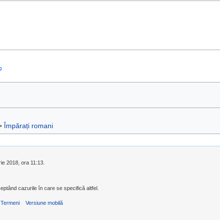
>
Împărați romani
rie 2018, ora 11:13.
eptând cazurile în care se specifică altfel.
Termeni
Versiune mobilă