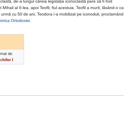
astă, de-a lungul căreia legislația iconoclastă pare să fi fost
Mihail al II-lea, apoi Teofil, fiul acestuia. Teofil a murit, lăsând-o ca
n urmă cu 50 de ani, Teodora i-a mobilizat pe iconoduli, proclamând
inica Ortodoxiei
.
rmat de:
chifor I