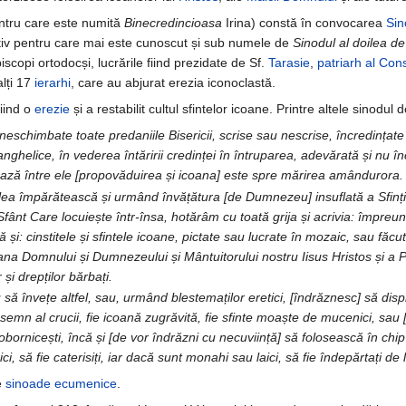
entru care este numită
Binecredincioasa
Irina) constă în convocarea
Sin
otiv pentru care mai este cunoscut și sub numele de
Sinodul al doilea de
copi ortodocși, lucrările fiind prezidate de Sf.
Tarasie
,
patriarh al Con
alți 17
ierarhi
, care au abjurat erezia iconoclastă.
iind o
erezie
și a restabilit cultul sfintelor icoane. Printre altele sinodul
eschimbate toate predaniile Bisericii, scrise sau nescrise, încredințate n
anghelice, în vederea întăririi credinței în întruparea, adevărată și n
ează între ele [propovăduirea și icoana] este spre mărirea amândurora.
lea împărătească și urmând învățătura [de Dumnezeu] insuflată a Sfinților
nt Care locuiește într-însa, hotărâm cu toată grija și acrivia: împreună c
și: cinstitele și sfintele icoane, pictate sau lucrate în mozaic, sau făcute
oana Domnului și Dumnezeului și Mântuitorului nostru Iisus Hristos și
or și drepților bărbați.
 să învețe altfel, sau, urmând blestemaților eretici, [îndrăznesc] să dis
fie semn al crucii, fie icoană zugrăvită, fie sfinte moaște de mucenici, s
 Sobornicești, încă și [de vor îndrăzni cu necuviință] să folosească în chi
i, să fie caterisiți, iar dacă sunt monahi sau laici, să fie îndepărtați de l
e
sinoade ecumenice
.