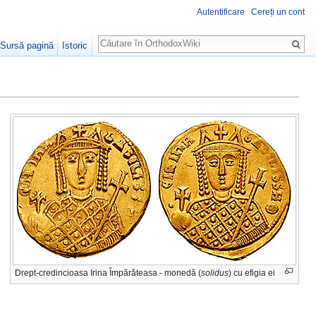
Autentificare
Cereți un cont
Căutare
Sursă pagină
Istoric
Drept-credincioasa Irina Împărăteasa - monedă (
solidus
) cu efigia ei