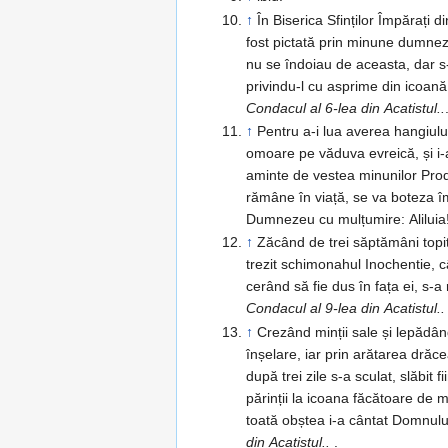
↑
În Biserica Sfinților Împărați 
fost pictată prin minune dumneze
nu se îndoiau de aceasta, dar s
privindu-l cu asprime din icoană
Condacul al 6-lea din Acatistul..
↑
Pentru a-i lua averea hangiulu
omoare pe văduva evreică, și i-
aminte de vestea minunilor Prod
rămâne în viață, se va boteza împ
Dumnezeu cu mulțumire: Aliluia
↑
Zăcând de trei săptămâni topi
trezit schimonahul Inochentie, c
cerând să fie dus în fața ei, s-a
Condacul al 9-lea din Acatistul.. 
↑
Crezând minții sale și lepădâ
înșelare, iar prin arătarea drăc
după trei zile s-a sculat, slăbit
părinții la icoana făcătoare de m
toată obștea i-a cântat Domnului 
din Acatistul..
.