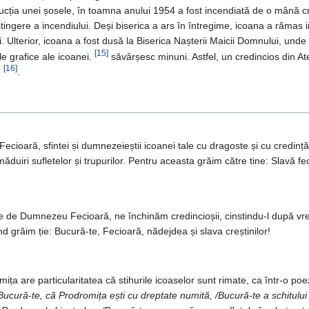
cția unei șosele, în toamna anului 1954 a fost incendiată de o mână cri
tingere a incendiului. Deși biserica a ars în întregime, icoana a rămas i
. Ulterior, icoana a fost dusă la Biserica Nașterii Maicii Domnului, unde 
[15]
le grafice ale icoanei.
săvârșesc minuni. Astfel, un credincios din A
[16]
.
.
oară, sfintei și dumnezeieștii icoanei tale cu dragoste și cu credinț
duiri sufletelor și trupurilor. Pentru aceasta grăim către tine: Slavă fecior
de Dumnezeu Fecioară, ne închinăm credincioșii, cinstindu-l după vrednic
 grăim ție: Bucură-te, Fecioară, nădejdea și slava creștinilor!
ța are particularitatea că stihurile icoaselor sunt rimate, ca într-o poe
Bucură-te, că Prodromița ești cu dreptate numită, /Bucură-te a schitulu