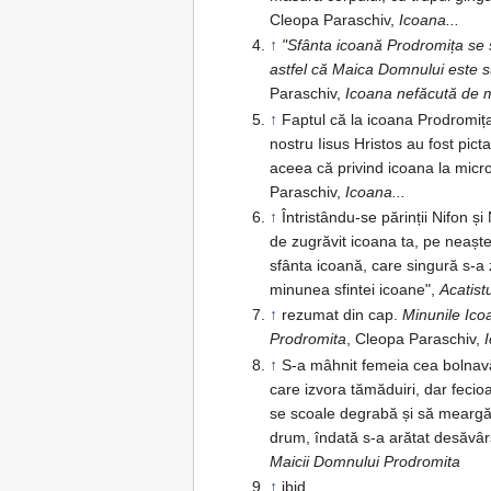
Cleopa Paraschiv,
Icoana...
↑
"Sfânta icoană Prodromița se schimbă la față, u
Paraschiv,
Icoana nefăcută de
↑
Faptul că la icoana Prodromița
nostru Iisus Hristos au fost pic
aceea că privind icoana la mic
Paraschiv,
Icoana...
↑
Întristându-se părinții Nifon ș
de zugrăvit icoana ta, pe neaște
sfânta icoană, care singură s-a 
minunea sfintei icoane",
Acatist
↑
rezumat din cap.
Minunile Icoanei Facatoare de Minuni a(le) Maicii Domnului
Prodromita
, Cleopa Paraschiv,
↑
S-a mâhnit femeia cea bolnav
care izvora tămăduiri, dar fecioa
se scoale degrabă și să meargă 
drum, îndată s-a arătat desăvâr
Maicii Domnului Prodromita
↑
ibid.