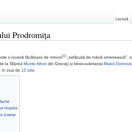
Lectură
lui Prodromița
[1]
ste o icoană făcătoare de minuni
„nefăcută de mână omenească”, ze
e la Sfântul
Munte Athos
din Grecia) și binecuvântarea
Maicii Domnulu
e în ziua de
12 iulie
.
rdache
l timpului
le icoanei