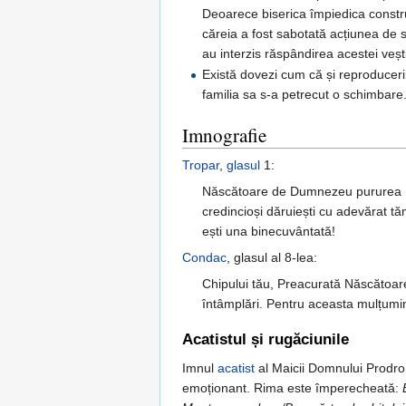
Deoarece biserica împiedica constru
căreia a fost sabotată acțiunea de s
au interzis răspândirea acestei vești
Există dovezi cum că și reproduceri
familia sa s-a petrecut o schimbare
Imnografie
Tropar
,
glasul
1:
Născătoare de Dumnezeu pururea Feci
credincioși dăruiești cu adevărat tămă
ești una binecuvântată!
Condac
, glasul al 8-lea:
Chipului tău, Preacurată Născătoare 
întâmplări. Pentru aceasta mulțumind
Acatistul și rugăciunile
Imnul
acatist
al Maicii Domnului Prodromi
emoționant. Rima este împerecheată: