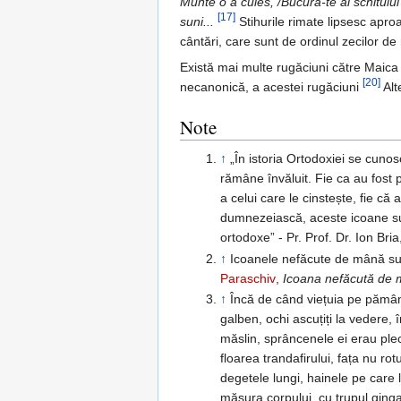
Munte o a cules, /Bucură-te al schitului
[17]
suni...
Stihurile rimate lipsesc apro
cântări, care sunt de ordinul zecilor de 
Există mai multe rugăciuni către Maica
[20]
necanonică, a acestei rugăciuni
Alt
Note
↑
„În istoria Ortodoxiei se cuno
rămâne învăluit. Fie ca au fost p
a celui care le cinstește, fie că
dumnezeiască, aceste icoane sun
ortodoxe” - Pr. Prof. Dr. Ion B
↑
Icoanele nefăcute de mână su
Paraschiv
,
Icoana nefăcută de
↑
Încă de când viețuia pe pămân
galben, ochi ascuțiți la vedere,
măslin, sprâncenele ei erau plec
floarea trandafirului, fața nu rot
degetele lungi, hainele pe care 
măsura corpului, cu trupul ginga