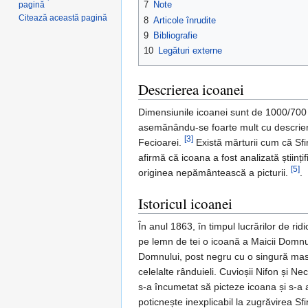
7
Note
pagină
Citează această pagină
8
Articole înrudite
9
Bibliografie
10
Legături externe
Descrierea icoanei
Dimensiunile icoanei sunt de 1000/700 
asemănându-se foarte mult cu descrierea 
[3]
Fecioarei.
Există mărturii cum că Sf
afirmă că icoana a fost analizată știin
[5]
originea nepământească a picturii.
.
Istoricul icoanei
În anul 1863, în timpul lucrărilor de r
pe lemn de tei o icoană a Maicii Domnului 
Domnului, post negru cu o singură masă 
celelalte rânduieli. Cuvioșii Nifon și N
s-a încumetat să picteze icoana și s-a 
poticnește inexplicabil la zugrăvirea Sfi