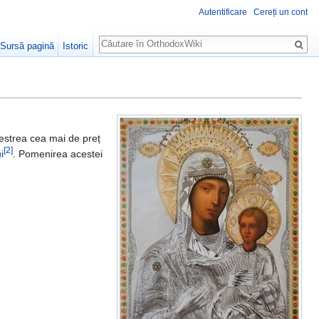
Autentificare
Cereți un cont
Căutare
Sursă pagină
Istoric
strea cea mai de preț
[2]
i
. Pomenirea acestei