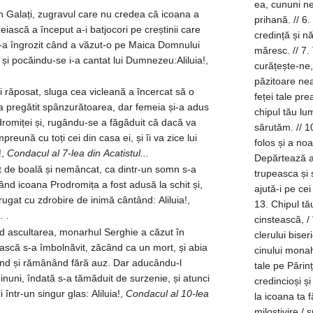
ea, cununi ne
din Galați, zugravul care nu credea că icoana a
prihană. // 6. Haruri dăruiești celor ce te slăvesc și te cinstesc, / cei care cu
iască a început a-i batjocori pe creștinii care
credință și n
-a îngrozit când a văzut-o pe Maica Domnului
măresc. // 7. Tu,din negura patimilor mântuiește-ne, / și din necurăția noastră,
 și pocăindu-se i-a cantat lui Dumnezeu:Aliluia!,
curățește-ne, / o
.
păzitoare nead
i răposat, sluga cea vicleană a încercat să o
feței tale preacinstită. // 9. Tu, degrabă,
a pregătit spânzurătoarea, dar femeia și-a adus
chipul tău lu
romiței și, rugându-se a făgăduit că dacă va
sărutăm. // 10. Arată-ți milele tale, sfântă născătoare, / primește cererile de
reună cu toți cei din casa ei, și îi va zice lui
folos și a noas
!,
Condacul al 7-lea din Acatistul...
Depărtează al
t de boală și nemâncat, ca dintr-un somn s-a
trupeasca și sufleteasca vătă
ând icoana Prodromița a fost adusă la schit și,
ajută-i pe ce
 rugat cu zdrobire de inimă cântând: Aliluia!,
13. Chipul tă
. .
cinstească, / înfr
nd ascultarea, monarhul Serghie a căzut în
clerului bise
ească s-a îmbolnăvit, zăcând ca un mort, și abia
cinului monahicesc… // 15. Miluiește și mântu
 fiind și rămânând fără auz. Dar aducându-l
tale pe Părinți
inuni, îndată s-a tămăduit de surzenie, și atunci
credincioși și
într-un singur glas: Aliluia!,
Condacul al 10-lea
la icoana ta făcătoare 
milostivire / 