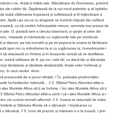
inându-i-ne. Arată-ți milele tale, Născătoare de Dumnezeu, primind
los ale robilor tăi. Depărtează de la noi norul patimilor și al ispitelor,
de toată vătămarea trupească și sufletească și fii mijlocitoare a
stre. Ajută-i pe cei ce cu dragoste se închină chipului tău nefăcut
ească, ca să cinstim înfricoșatele minuni, semnele mai presus de
ei tale. O, pavăză tare a clerului bisericesc și sprijin al celor din
esc, miluiește și mântuiește cu rugăciunile tale pe ortodocșii
ți și diaconi, pe toți monahii și pe tot poporul la icoana ta făcătoare
ută spre noi cu milostivirea ta si cu rugăciunea ta, învrednicește-i
nii să viețuiască cu Hristos și în locașurile cerești să se desfăteze.
 maică iubitoare de fii, pe noi, robii tăi, cu darul tău și dăruiește
ioși tămăduire și sănătate desăvârșită, liniște celor înviforați și
or, în vecii vecilor. Amin.
ară preacurată de-a pururi sfințită, / Tu, podoaba prodromiților
inătorilor nebiruită… // 2. Sfântul Petru Athonitul aflat-a
-i ales Muntele Athos să ți se închine, / loc ales Muntele Athos să ți
-i
 cuvioși monahi afierosit. // 4. Icoana ta nelucrată de mâini
 hotărât-ai Sfântului Munte să o dăruiești, / împăcarea cu
e praznic și mântuire e a ta icoană, / prin