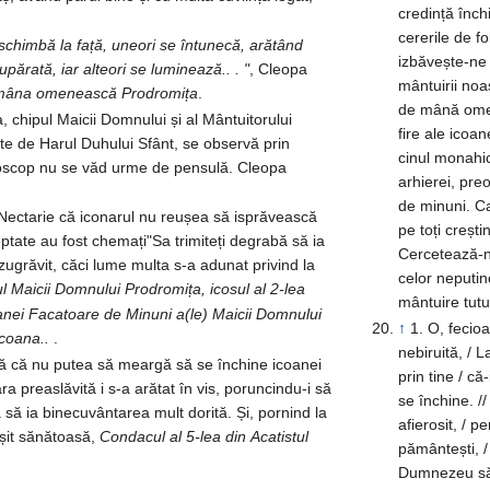
credință înch
cererile de fo
neori se întunecă, arătând
izbăvește-ne 
astfel că Maica Domnului este supărată, iar alteori se luminează.. . "
, Cleopa
mântuirii noa
 mâna omenească Prodromița
.
de mână omen
, chipul Maicii Domnului și al Mântuitorului
fire ale icoan
tate de Harul Duhului Sfânt, se observă prin
cinul monahic
roscop nu se văd urme de pensulă. Cleopa
arhierei, preo
de minuni. Ca
i Nectarie că iconarul nu reușea să isprăvească
pe toți crești
ptate au fost chemați"Sa trimiteți degrabă să ia
Cercetează-ne,
zugrăvit, căci lume multa s-a adunat privind la
celor neputinc
ul Maicii Domnului Prodromița, icosul al 2-lea
mântuire tutur
↑
1. O, fecio
Icoana..
.
nebiruită, / Laudă înch
ă că nu putea să meargă să se închine icoanei
prin tine / că
ra preaslăvită i s-a arătat în vis, poruncindu-i să
se închine. // 3 Sfântul Petru Athonitul aflat-a uimit / că-i ales Muntele Athos și
să ia binecuvântarea mult dorită. Și, pornind la
afierosit, / pentru cei
șit sănătoasă,
Condacul al 5-lea din Acatistul
pământești, /
Dumnezeu să o dăruiești. // 5. Izvor d