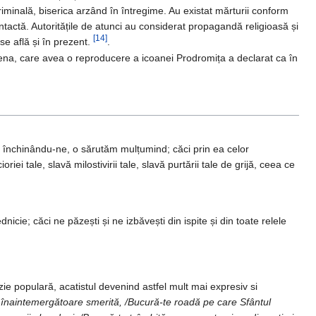
minală, biserica arzând în întregime. Au existat mărturii conform
ntactă. Autoritățile de atunci au considerat propagandă religioasă și
[14]
se află și în prezent.
.
tena, care avea o reproducere a icoanei Prodromița a declarat ca în
ă închinându-ne, o sărutăm mulțumind; căci prin ea celor
iei tale, slavă milostivirii tale, slavă purtării tale de grijă, ceea ce
ie; căci ne păzești și ne izbăvești din ispite și din toate relele
zie populară, acatistul devenind astfel mult mai expresiv si
i înaintemergătoare smerită, /Bucură-te roadă pe care Sfântul