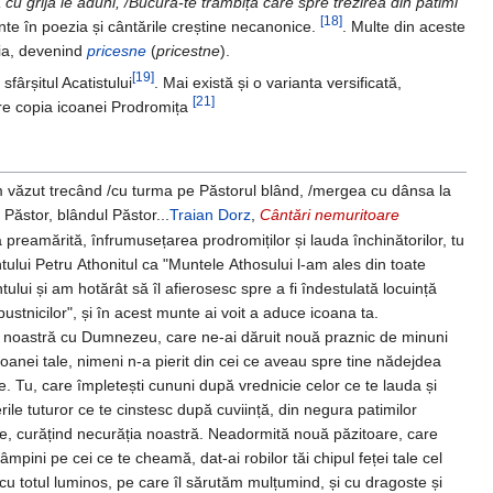
cu grija le aduni, /Bucură-te trâmbiță care spre trezirea din patimi
[18]
te în poezia și cântările creștine necanonice.
. Multe din aceste
teia, devenind
pricesne
(
pricestne
).
[19]
ârșitul Acatistului
. Mai există și o varianta versificată,
[21]
ătre copia icoanei Prodromița
 văzut trecând /cu turma pe Păstorul blând, /mergea cu dânsa la
 Păstor, blândul Păstor...
Traian Dorz
,
Cântări nemuritoare
 preamărită, înfrumusețarea prodromiților și lauda închinătorilor, tu
ntului Petru Athonitul ca "Muntele Athosului l-am ales din toate
tului și am hotărât să îl afierosesc spre a fi îndestulată locuință
pustnicilor", și în acest munte ai voit a aduce icoana ta.
noastră cu Dumnezeu, care ne-ai dăruit nouă praznic de minuni
icoanei tale, nimeni n-a pierit din cei ce aveau spre tine nădejdea
e. Tu, care împletești cununi după vrednicie celor ce te lauda și
erile tuturor ce te cinstesc după cuviință, din negura patimilor
e, curățind necurăția noastră. Neadormită nouă păzitoare, care
âmpini pe cei ce te cheamă, dat-ai robilor tăi chipul feței tale cel
i cu totul luminos, pe care îl sărutăm mulțumind, și cu dragoste și