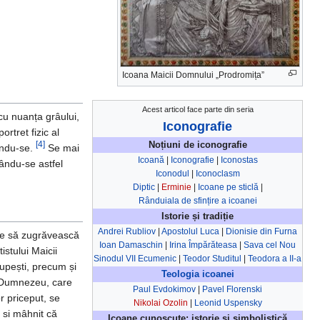
Icoana Maicii Domnului „Prodromița”
Acest articol face parte din seria
cu nuanța grâului,
Iconografie
rtret fizic al
Noțiuni de iconografie
[4]
ându-se.
Se mai
Icoană
|
Iconografie
|
Iconostas
bându-se astfel
Iconodul
|
Iconoclasm
Diptic
|
Erminie
|
Icoane pe sticlă
|
Rânduiala de sfințire a icoanei
Istorie și tradiție
Andrei Rubliov
|
Apostolul Luca
|
Dionisie din Furna
are să zugrăvească
Ioan Damaschin
|
Irina Împărăteasa
|
Sava cel Nou
istului Maicii
Sinodul VII Ecumenic
|
Teodor Studitul
|
Teodora a II-a
rupești, precum și
Teologia icoanei
ui Dumnezeu, care
Paul Evdokimov
|
Pavel Florenski
r priceput, se
Nikolai Ozolin
|
Leonid Uspensky
t si mâhnit că
Icoane cunoscute: istorie și simbolistică