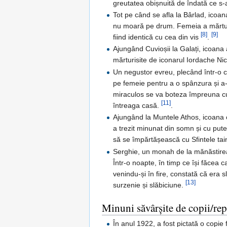
greutatea obișnuită de îndată ce s-a
Tot pe când se afla la Bârlad, icoa
nu moară pe drum. Femeia a mărturis
[8]
[9]
fiind identică cu cea din vis
.
Ajungând Cuvioșii la Galați, icoana 
mărturisite de iconarul Iordache Nic
Un negustor evreu, plecând într-o că
pe femeie pentru a o spânzura și a-
miraculos se va boteza împreuna cu
[11]
întreaga casă.
.
Ajungând la Muntele Athos, icoana 
a trezit minunat din somn și cu pute
să se împărtășească cu Sfintele tain
Serghie, un monah de la mănăstirea 
Într-o noapte, în timp ce își făcea 
venindu-și în fire, constată că era
[13]
surzenie și slăbiciune.
Minuni săvârșite de copii/rep
În anul 1922, a fost pictată o copie