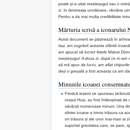
poate și-a uitat meșteșugul sau o voinț
zi. In dimineața următoare, rămâne ui
Pentru a da mai multa credibilitate minun
Mărturia scrisă a iconarului
Acest document se păstrează în arhiva 
Iași, am zugrăvit aceasta sfântă icoan
am apucat să lucrez fețele Maicei Domnul
meșteșugul. A doua zi, după ce m-am s
să mă apuc de lucru, am aflat chipuril
deși o greșală a fost aceasta ca am da
Minunile icoanei consemnate
Fiindcă ieșenii se opuneau strămutăr
orașul Huși, au fost întâmpinați de
săvârșit numeroase minuni. Una dintr
sfintei icoane a trimis trăsura ca ac
ori trăsura și ale unor mai-mari ai z
suportat greutatea care, se pare, 