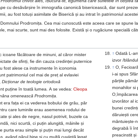
 Prodromul chivot ales, /Bucură-te, egumenă care sufletele în obștea ta 
ape cu desăvârșire în imnografia canonică bisericească, dar sunt prezen
mii, au fost totuși asimilate de Biserică și au intrat în patrimoniul aces
 Domnului Prodromița. Cea mai cunoscută este aceea care se spune la sf
ele, mai scurte, sunt mai des folosite. Există și o rugăciune specială c
↑
Odată L-am
sc icoane făcătoare de minuni, al căror mister
izvor /blândul
ictate de sfinți, fie din cauza credinței puternice
↑
O, Fecioară
 au fost alese ca instrumente în iconomia
i-ai spus Sfâ
t patrimoniul cel mai de preț al evlaviei
părțile pămân
ria,
Dicționar de teologie ortodoxă
monahilor si 
nt puține în toată lumea. A se vedea:
Cleopa
O,împăcarea 
 mâna omenească Prodromița
.
izvorâtor al 
t era fața ei ca vederea bobului de grâu, păr
bunei credinț
 întru care luminile erau asemenea rodului de
dăruiești cer
ate și ales de negre, nasul potrivit, buzele ca
mântuiește-n
undă, nici scurtă, ci puțin alungită, mâinile și
degrabă îi înt
le purta erau simple și puțin mai lungi decât
preacinstit ș
ș, având părul bine și cu multă cuviință legat,