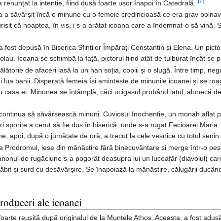
[7]
 renunțat la intenție, fiind dusă foarte ușor înapoi în Catedrală.
na a săvârșit încă o minune cu o femeie credincioasă ce era grav bolna
it că noaptea, în vis, i s-a arătat icoana care a îndemnat-o să vină. S-
a fost depusă în Biserica Sfinților Împărați Constantin și Elena. Un pict
olau. Icoana se schimbă la față, pictorul fiind atât de tulburat încât se
lătorie de afaceri lasă la un han soția, copiii și o slugă. Între timp, n
i lua banii. Disperată femeia își amintește de minunile icoanei și se ro
 casa ei. Minunea se întâmplă, căci ucigașul probând lațul, alunecă 
continua să săvârșească minuni. Cuviosul Inochentie, un monah aflat pe
ri sporite a cerut să fie dus în biserică, unde s-a rugat Fecioarei Maria
e, apoi, după o jumătate de oră, a trecut la cele veșnice cu totul senin
Prodromul, iese din mănăstire fără binecuvântare și merge într-o peșter
canonul de rugăciune s-a pogorât deasupra lui un luceafăr (diavolul) care
 slăbit și surd cu desăvârșire. Se înapoiază la mănăstire, călugării duc
roduceri ale icoanei
 foarte reușită după originalul de la Muntele Athos. Aceasta, a fost adu