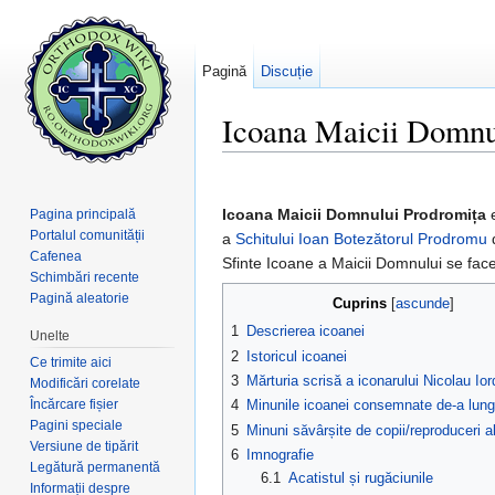
Pagină
Discuție
Icoana Maicii Domnu
Salt la:
navigare
,
căutare
Icoana Maicii Domnului Prodromița
e
Pagina principală
Portalul comunității
a
Schitului Ioan Botezătorul Prodromu
d
Cafenea
Sfinte Icoane a Maicii Domnului se fac
Schimbări recente
Pagină aleatorie
Cuprins
[
ascunde
]
1
Descrierea icoanei
Unelte
2
Istoricul icoanei
Ce trimite aici
3
Mărturia scrisă a iconarului Nicolau Io
Modificări corelate
Încărcare fișier
4
Minunile icoanei consemnate de-a lungu
Pagini speciale
5
Minuni săvârșite de copii/reproduceri a
Versiune de tipărit
6
Imnografie
Legătură permanentă
6.1
Acatistul și rugăciunile
Informații despre