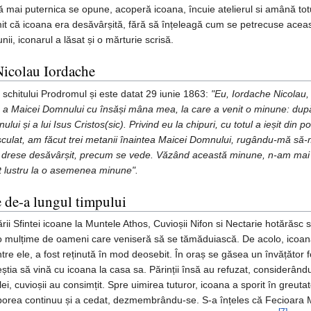
ă mai puternica se opune, acoperă icoana, încuie atelierul si amână to
mit că icoana era desăvârșită, fără să înțeleagă cum se petrecuse ace
ii, iconarul a lăsat și o mărturie scrisă.
 Nicolau Iordache
schitului Prodromul și este datat 29 iunie 1863:
"Eu, Iordache Nicolau,
ă a Maicei Domnului cu însăși mâna mea, la care a venit o minune: dup
ui și a lui Isus Cristos(sic). Privind eu la chipuri, cu totul a ieșit din
culat, am făcut trei metanii înaintea Maicei Domnului, rugându-mă să-
e drese desăvârșit, precum se vede. Văzând această minune, n-am mai a
t lustru la o asemenea minune".
 de-a lungul timpului
ii Sfintei icoane la Muntele Athos, Cuvioșii Nifon si Nectarie hotărăsc 
 o mulțime de oameni care veniseră să se tămăduiască. De acolo, icoana 
e ele, a fost reținută în mod deosebit. În oraș se găsea un învățător fo
eștia să vină cu icoana la casa sa. Părinții însă au refuzat, considerându-l
ilei, cuvioșii au consimțit. Spre uimirea tuturor, icoana a sporit în gre
sporea continuu și a cedat, dezmembrându-se. S-a înțeles că Fecioara M