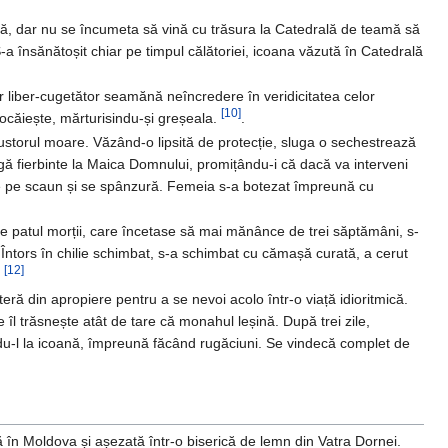
vă, dar nu se încumeta să vină cu trăsura la Catedrală de teamă să
a însănătoșit chiar pe timpul călătoriei, icoana văzută în Catedrală
or liber-cugetător seamănă neîncredere în veridicitatea celor
[10]
 pocăiește, mărturisindu-și greșeala.
.
egustorul moare. Văzând-o lipsită de protecție, sluga o sechestrează
agă fierbinte la Maica Domnului, promițându-i că dacă va interveni
de pe scaun și se spânzură. Femeia s-a botezat împreună cu
 patul morții, care încetase să mai mănânce de trei săptămâni, s-
. Întors în chilie schimbat, s-a schimbat cu cămașă curată, a cerut
[12]
.
ă din apropiere pentru a se nevoi acolo într-o viață idioritmică.
 îl trăsnește atât de tare că monahul leșină. După trei zile,
ându-l la icoană, împreună făcând rugăciuni. Se vindecă complet de
să în Moldova și așezată într-o biserică de lemn din Vatra Dornei.