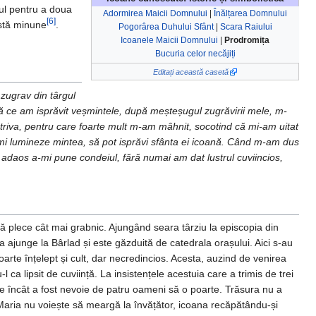
tul pentru a doua
Adormirea Maicii Domnului
|
Înălțarea Domnului
[6]
astă minune
.
Pogorârea Duhului Sfânt
|
Scara Raiului
Icoanele Maicii Domnului
|
Prodromița
Bucuria celor necăjiți
Editați această casetă
 zugrav din târgul
ă ce am isprăvit veșmintele, după meșteșugul zugrăvirii mele, m-
 potriva, pentru care foarte mult m-am mâhnit, socotind că mi-am uitat
mi lumineze mintea, să pot isprăvi sfânta ei icoană. Când m-am dus
daos a-mi pune condeiul, fără numai am dat lustrul cuviincios,
să plece cât mai grabnic. Ajungând seara târziu la episcopia din
ajunge la Bârlad și este găzduită de catedrala orașului. Aici s-au
arte înțelept și cult, dar necredincios. Acesta, auzind de venirea
 ca lipsit de cuviință. La insistențele acestuia care a trimis de trei
utate încât a fost nevoie de patru oameni să o poarte. Trăsura nu a
aria nu voiește să meargă la învățător, icoana recăpătându-și