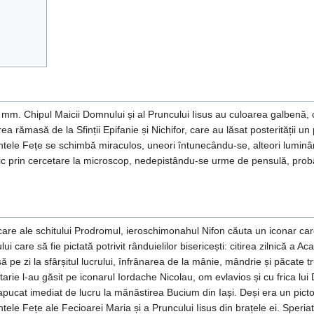
mm. Chipul Maicii Domnului și al Pruncului Iisus au culoarea galbenă, 
rămasă de la Sfinții Epifanie și Nichifor, care au lăsat posterității un po
intele Fețe se schimbă miraculos, uneori întunecându-se, alteori lumin
țific prin cercetare la microscop, nedepistându-se urme de pensulă, pro
idicare ale schitului Prodromul, ieroschimonahul Nifon căuta un iconar c
care să fie pictată potrivit rânduielilor bisericești: citirea zilnică a Acat
pe zi la sfârșitul lucrului, înfrânarea de la mânie, mândrie și păcate t
ectarie l-au găsit pe iconarul Iordache Nicolau, om evlavios și cu frica l
apucat imediat de lucru la mănăstirea Bucium din Iași. Deși era un picto
ntele Fețe ale Fecioarei Maria și a Pruncului Iisus din brațele ei. Speria