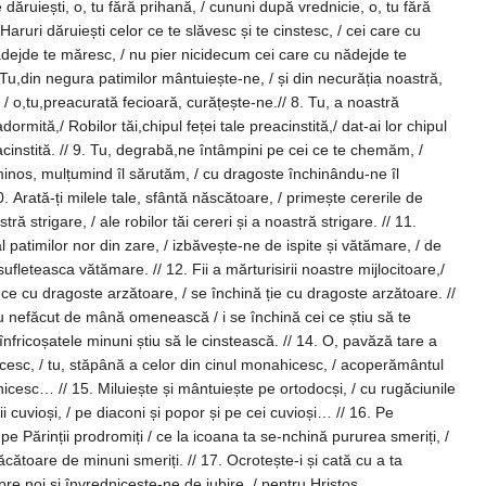
 dăruiești, o, tu fără prihană, / cununi după vrednicie, o, tu fără
ădejde te măresc, / nu pier nicidecum cei care cu nădejde te
,tu,preacurată fecioară, curățește-ne.// 8. Tu, a noastră
ormită,/ Robilor tăi,chipul feței tale preacinstită,/ dat-ai lor chipul
ne întâmpini pe cei ce te chemăm, /
minos, mulțumind îl sărutăm, / cu dragoste închinându-ne îl
tră strigare, / ale robilor tăi cereri și a noastră strigare. // 11.
 patimilor nor din zare, / izbăvește-ne de ispite și vătămare, / de
mare. // 12. Fii a mărturisirii noastre mijlocitoare,/
i ce cu dragoste arzătoare, / se închină ție cu dragoste arzătoare. //
u nefăcut de mână omenească / i se închină cei ce știu să te
icoșatele minuni știu să le cinstească. // 14. O, pavăză tare a
ricesc, / tu, stăpână a celor din cinul monahicesc, / acoperământul
iește pe ortodocși, / cu rugăciunile
i cuvioși, / pe diaconi și popor și pe cei cuvioși… // 16. Pe
 pe Părinții prodromiți / ce la icoana ta se-nchină pururea smeriți, /
de minuni smeriți. // 17. Ocrotește-i și cată cu a ta
spre noi și învrednicește-ne de iubire, / pentru Hristos,