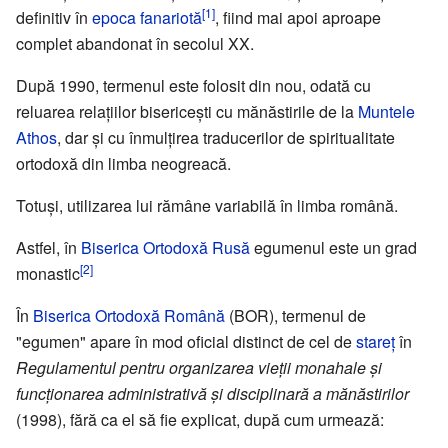
[1]
definitiv în
epoca fanariotă
, fiind mai apoi aproape
complet abandonat în secolul XX.
După 1990, termenul este folosit din nou, odată cu
reluarea relațiilor bisericești cu mănăstirile de la
Muntele
Athos
, dar și cu înmulțirea traducerilor de spiritualitate
ortodoxă din limba neogreacă.
Totuși, utilizarea lui rămâne variabilă în limba română.
Astfel, în
Biserica Ortodoxă Rusă
egumenul este un grad
[2]
monastic
În
Biserica Ortodoxă Română
(BOR), termenul de
"egumen" apare în mod oficial distinct de cel de
stareț
în
Regulamentul pentru organizarea vieții monahale și
funcționarea administrativă și disciplinară a mănăstirilor
(1998), fără ca el să fie explicat, după cum urmează: