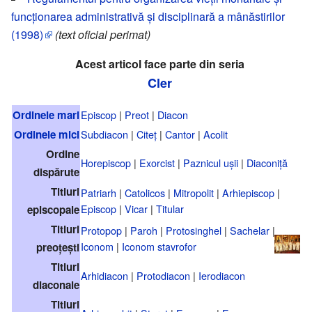
funcționarea administrativă și disciplinară a mânăstirilor
(1998)
(text oficial perimat)
Acest articol face parte din seria
Cler
Ordinele mari
Episcop
|
Preot
|
Diacon
Ordinele mici
Subdiacon
|
Citeț
|
Cantor
|
Acolit
Ordine
Horepiscop
|
Exorcist
|
Paznicul ușii
|
Diaconiță
dispărute
Titluri
Patriarh
|
Catolicos
|
Mitropolit
|
Arhiepiscop
|
Episcop
|
Vicar
|
Titular
episcopale
Titluri
Protopop
|
Paroh
|
Protosinghel
|
Sachelar
|
Iconom
|
Iconom stavrofor
preoțești
Titluri
Arhidiacon
|
Protodiacon
|
Ierodiacon
diaconale
Titluri