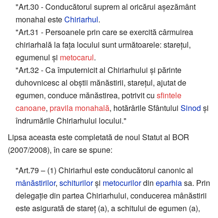
"Art.30 - Conducătorul suprem al oricărui așezământ
monahal este
Chiriarhul
.
"Art.31 - Persoanele prin care se exercită cârmuirea
chiriarhală la fața locului sunt următoarele: starețul,
egumenul și
metocarul
.
"Art.32 - Ca împuternicit al Chiriarhului și părinte
duhovnicesc al obștii mănăstirii, starețul, ajutat de
egumen, conduce mănăstirea, potrivit cu
sfintele
canoane
,
pravila monahală
, hotărârile Sfântului
Sinod
și
îndrumările Chiriarhului locului."
Lipsa aceasta este completată de noul Statut al BOR
(2007/2008), în care se spune:
"Art.79 – (1) Chiriarhul este conducătorul canonic al
mânăstirilor
,
schiturilor
și
metocurilor
din
eparhia
sa. Prin
delegație din partea Chiriarhului, conducerea mânăstirii
este asigurată de stareț (a), a schitului de egumen (a),