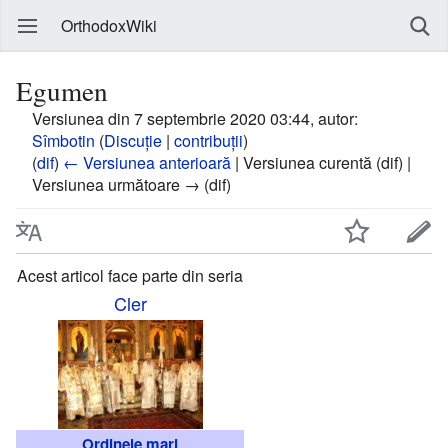
OrthodoxWiki
Egumen
Versiunea din 7 septembrie 2020 03:44, autor:
Sîmbotin
(
Discuție
|
contribuții
)
(
dif
)
← Versiunea anterioară
| Versiunea curentă (dif) |
Versiunea următoare → (dif)
Acest articol face parte din seria
Cler
Ordinele mari