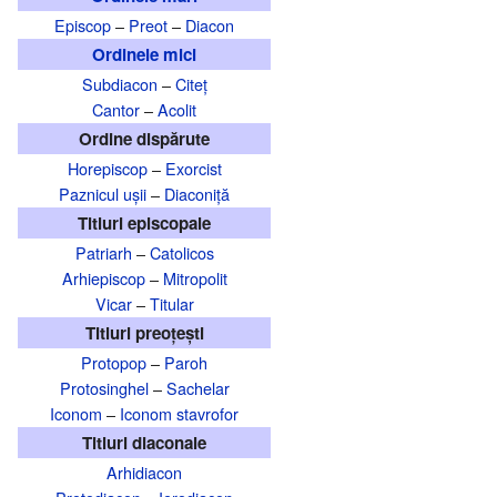
Episcop
–
Preot
–
Diacon
Ordinele mici
Subdiacon
–
Citeț
Cantor
–
Acolit
Ordine dispărute
Horepiscop
–
Exorcist
Paznicul ușii
–
Diaconiță
Titluri episcopale
Patriarh
–
Catolicos
Arhiepiscop
–
Mitropolit
Vicar
–
Titular
Titluri preoțești
Protopop
–
Paroh
Protosinghel
–
Sachelar
Iconom
–
Iconom stavrofor
Titluri diaconale
Arhidiacon