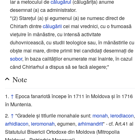
iar a metocului de
călugărul
(călugărița) anume
desemnat (a) ca administrator.
"(2) Starețul (a) și egumenul (a) se numesc direct de
Chiriarh dintre
călugării
cei mai vrednici, cu o frumoasă
viețuire în mânăstire, cu intensă activitate
duhovnicească, cu studii teologice sau, în mânăstirile cu
obște mai mare, dintre primii trei candidați desemnați de
sobor
, în baza calităților enumerate mai înainte, în cazul
când Chiriarhul a dispus să se facă alegere;"
Note
↑
Epoca fanariotă începe în 1711 în Moldova și în 1716
în Muntenia.
↑
"Gradele și titlurile monahale sunt:
monah
,
ierodiacon
,
arhidiacon
,
ieromonah
, egumen,
arhimandrit
" - cf. Art.41 al
Statutului Bisericii Ortodoxe din Moldova (Mitropolia
Moldovei - Patriarhia Moscovei)