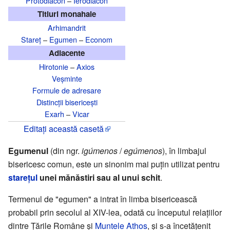
Protodiacon
–
Ierodiacon
Titluri monahale
Arhimandrit
Stareț
–
Egumen
–
Econom
Adiacente
Hirotonie
–
Axios
Veșminte
Formule de adresare
Distincții bisericești
Exarh
–
Vicar
Editați această casetă
Egumenul
(din ngr.
igúmenos
/
egúmenos
), în limbajul
bisericesc comun, este un sinonim mai puțin utilizat pentru
starețul
unei mănăstiri sau al unui schit
.
Termenul de "egumen" a intrat în limba bisericească
probabil prin secolul al XIV-lea, odată cu începutul relațiilor
dintre Țările Române și
Muntele Athos
, și s-a încetățenit