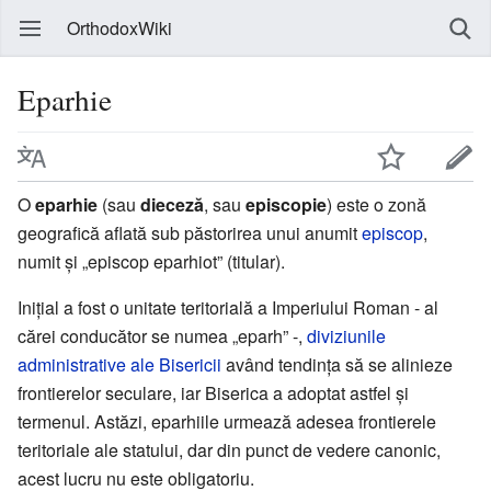
OrthodoxWiki
Eparhie
O
eparhie
(sau
dieceză
, sau
episcopie
) este o zonă
geografică aflată sub păstorirea unui anumit
episcop
,
numit și „episcop eparhiot” (titular).
Inițial a fost o unitate teritorială a Imperiului Roman - al
cărei conducător se numea „eparh” -,
diviziunile
administrative ale Bisericii
având tendința să se alinieze
frontierelor seculare, iar Biserica a adoptat astfel și
termenul. Astăzi, eparhiile urmează adesea frontierele
teritoriale ale statului, dar din punct de vedere canonic,
acest lucru nu este obligatoriu.