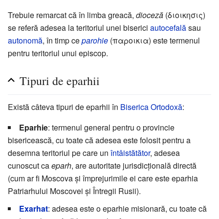
Trebuie remarcat că în limba greacă,
dioceză
(διοικησις)
se referă adesea la teritoriul unei biserici
autocefală
sau
autonomă
, în timp ce
parohie
(παροικια) este termenul
pentru teritoriul unui episcop.
Tipuri de eparhii
Există câteva tipuri de eparhii în
Biserica Ortodoxă
:
Eparhie
: termenul general pentru o provincie
bisericească, cu toate că adesea este folosit pentru a
desemna teritoriul pe care un
întâistătător
, adesea
cunoscut ca
eparh
, are autoritate jurisdicțională directă
(cum ar fi Moscova și împrejurimile ei care este eparhia
Patriarhului Moscovei și Întregii Rusii).
Exarhat
: adesea este o eparhie misionară, cu toate că