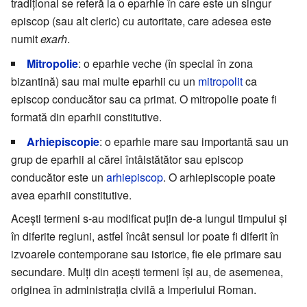
tradițional se referă la o eparhie în care este un singur
episcop (sau alt cleric) cu autoritate, care adesea este
numit
exarh
.
Mitropolie
: o eparhie veche (în special în zona
bizantină) sau mai multe eparhii cu un
mitropolit
ca
episcop conducător sau ca primat. O mitropolie poate fi
formată din eparhii constitutive.
Arhiepiscopie
: o eparhie mare sau importantă sau un
grup de eparhii al cărei întâistătător sau episcop
conducător este un
arhiepiscop
. O arhiepiscopie poate
avea eparhii constitutive.
Acești termeni s-au modificat puțin de-a lungul timpului și
în diferite regiuni, astfel încât sensul lor poate fi diferit în
izvoarele contemporane sau istorice, fie ele primare sau
secundare. Mulți din acești termeni își au, de asemenea,
originea în administrația civilă a Imperiului Roman.