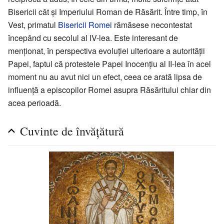
Bisericii cât și Imperiului Roman de Răsărit. Între timp, în
Vest, primatul
Bisericii Romei
rămăsese necontestat
începând cu secolul al IV-lea. Este interesant de
menționat, în perspectiva evoluției ulterioare a autorității
Papei, faptul că protestele Papei Inocențiu al II-lea în acel
moment nu au avut nici un efect, ceea ce arată lipsa de
influență a episcopilor Romei asupra Răsăritului chiar din
acea perioadă.
Cuvinte de învățătură