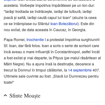
acesteia. Vorbește împotriva împărătesei pe un ton dur:
"Iarăși Irodiada se îndrăcește, iarăși de tulbură, iarăși
joacă și saltă, iarăși caută capul lui Ioan" (aluzie la ceea
ce se întâmplase cu Sfântul
Ioan Botezătorul
). Este din
nou exilat, de data aceasta în Caucaz, în Georgia.
Papa Romei,
Inochentie I
a protestat împotriva surghiunirii
Sf. Ioan, dar fără folos. Ioan a scris o serie de scrisori care
încă aveau o mare influență în Constantinopol, astfel încât
a fost exilat și mai departe, la Pityus (pe malul răsăritean al
Mării Negre). Nu a ajuns însă la destinație, deoarece a
trecut la Domnul în timpul călătoriei, la
14 septembrie
407.
Ultimele sale cuvinte au fost: „Slavă lui Dumnezeu pentru
toate!”
Sfinte Moaște