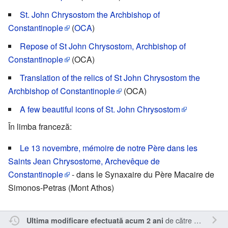
St. John Chrysostom the Archbishop of
Constantinople
(
OCA
)
Repose of St John Chrysostom, Archbishop of
Constantinople
(OCA)
Translation of the relics of St John Chrysostom the
Archbishop of Constantinople
(OCA)
A few beautiful icons of St. John Chrysostom
În limba franceză:
Le 13 novembre, mémoire de notre Père dans les
Saints Jean Chrysostome, Archevêque de
Constantinople
- dans le Synaxaire du Père Macaire de
Simonos-Petras (Mont Athos)
de către
RappY
.
Ultima modificare efectuată acum 2 ani