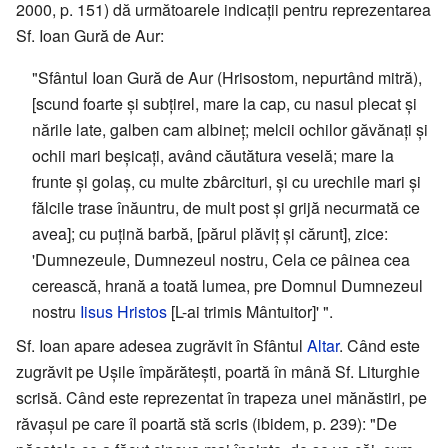
2000, p. 151) dă următoarele indicații pentru reprezentarea
Sf. Ioan Gură de Aur:
"Sfântul Ioan Gură de Aur (Hrisostom, nepurtând mitră),
[scund foarte și subțirel, mare la cap, cu nasul plecat și
nările late, galben cam albineț; melcii ochilor găvănați și
ochii mari beșicați, având căutătura veselă; mare la
frunte și golaș, cu multe zbârcituri, și cu urechile mari și
fălcile trase înăuntru, de mult post și grijă necurmată ce
avea]; cu puțină barbă, [părul plăviț și cărunt], zice:
'Dumnezeule, Dumnezeul nostru, Cela ce pâinea cea
cerească, hrană a toată lumea, pre Domnul Dumnezeul
nostru
Iisus Hristos
[L-ai trimis Mântuitor]' ".
Sf. Ioan apare adesea zugrăvit în Sfântul
Altar
. Când este
zugrăvit pe Ușile împărătești, poartă în mână Sf. Liturghie
scrisă. Când este reprezentat în trapeza unei mănăstiri, pe
răvașul pe care îl poartă stă scris (ibidem, p. 239): "De