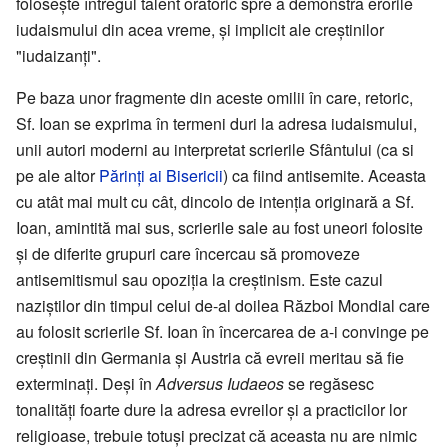
folosește întregul talent oratoric spre a demonstra erorile
iudaismului din acea vreme, și implicit ale creștinilor
"iudaizanți".
Pe baza unor fragmente din aceste omilii în care, retoric,
Sf. Ioan se exprima în termeni duri la adresa iudaismului,
unii autori moderni au interpretat scrierile Sfântului (ca si
pe ale altor
Părinți ai Bisericii
) ca fiind antisemite. Aceasta
cu atât mai mult cu cât, dincolo de intenția originară a Sf.
Ioan, amintită mai sus, scrierile sale au fost uneori folosite
și de diferite grupuri care încercau să promoveze
antisemitismul sau opoziția la creștinism. Este cazul
naziștilor din timpul celui de-al doilea Război Mondial care
au folosit scrierile Sf. Ioan în încercarea de a-i convinge pe
creștinii din Germania și Austria că evreii meritau să fie
exterminați. Deși în
Adversus Iudaeos
se regăsesc
tonalități foarte dure la adresa evreilor și a practicilor lor
religioase, trebuie totuși precizat că aceasta nu are nimic