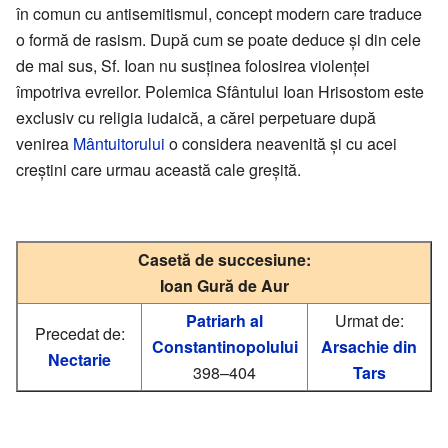
în comun cu antisemitismul, concept modern care traduce
o formă de rasism. După cum se poate deduce și din cele
de mai sus, Sf. Ioan nu susținea folosirea violenței
împotriva evreilor. Polemica Sfântului Ioan Hrisostom este
exclusiv cu religia iudaică, a cărei perpetuare după
venirea
Mântuitorului
o considera neavenită și cu acei
creștini care urmau această cale greșită.
Casetă de succesiune:
Ioan Gură de Aur
Patriarh al
Urmat de:
Precedat de:
Constantinopolului
Arsachie din
Nectarie
398–404
Tars