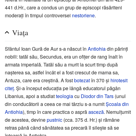
441 d.Hr., care a condus un grup de episcopi răsăriteni
moderați în timpul controversei
nestoriene
.
Viața
Sfântul Ioan Gură de Aur s-a născut în
Antiohia
din părinți
nobili: tatăl său, Secundus, era un ofițer de rang înalt în
armata imperială. Tatăl său a murit la scurt timp după
nașterea sa, astfel încât el a fost crescut de mama sa,
Antuza, care era creștină. A fost
botezat
în 370 și
hirotesit
citeț
. Și-a început educația pe lângă educatorul păgân
Libanius, apoi a studiat
teologia
cu
Diodor din Tars
(unul
din conducătorii a ceea ce mai târziu s-a numit
Școala din
Antiohia
), timp în care practica o aspră
asceză
. Nemulțumit
de acestea, devine
pustnic
(cca. 375 d. Hr.) și rămâne
retras până când sănătatea sa precară îl silește să se
întoarcă în Antiohia.