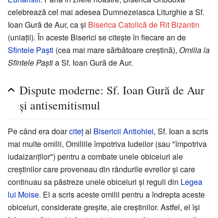
celebrează cel mai adesea Dumnezeiasca Liturghie a Sf.
Ioan Gură de Aur, ca și
Biserica Catolică de Rit Bizantin
(uniații). În aceste Biserici se citește în fiecare an de
Sfintele Paști
(cea mai mare sărbătoare creștină),
Omilia la
Sfintele Paști
a Sf. Ioan Gură de Aur.
Dispute moderne: Sf. Ioan Gură de Aur
și antisemitismul
Pe când era doar
citeț
al
Bisericii Antiohiei
, Sf. Ioan a scris
mai multe omilii, Omiliile împotriva Iudeilor (sau "împotriva
iudaizanților") pentru a combate unele obiceiuri ale
creștinilor care proveneau din rândurile evreilor și care
continuau sa păstreze unele obiceiuri și reguli din
Legea
lui Moise
. El a scris aceste omilii pentru a îndrepta aceste
obiceiuri, considerate greșite, ale creștinilor. Astfel, el își