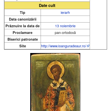
Date cult
ierarh
Tip
Data canonizării
13 noiembrie
Prăznuire la data de
pan-ortodoxă
Proclamare
Biserici patronate
http://www.ioanguradeaur.ro/
Site