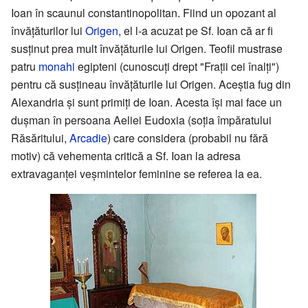
Ioan în scaunul constantinopolitan. Fiind un opozant al
învățăturilor lui
Origen
, el l-a acuzat pe Sf. Ioan că ar fi
susținut prea mult învățăturile lui Origen. Teofil mustrase
patru
monahi
egipteni (cunoscuți drept "Frații cei înalți")
pentru că susțineau învățăturile lui Origen. Aceștia fug din
Alexandria și sunt primiți de Ioan. Acesta își mai face un
dușman în persoana Aeliei Eudoxia (soția împăratului
Răsăritului,
Arcadie
) care considera (probabil nu fără
motiv) că vehementa critică a Sf. Ioan la adresa
extravaganței veșmintelor feminine se referea la ea.