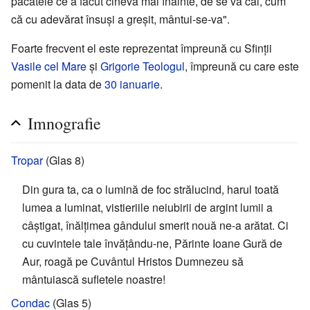
păcatele ce a făcut cineva mai înainte, de se va căi, cum
că cu adevărat însuși a greșit, mântui-se-va".
Foarte frecvent el este reprezentat împreună cu Sfinții
Vasile cel Mare
și
Grigorie Teologul
, împreună cu care este
pomenit la data de
30 ianuarie
.
Imnografie
Tropar
(Glas 8)
Din gura ta, ca o lumină de foc strălucind, harul toată
lumea a luminat, vistieriile neiubirii de argint lumii a
câștigat, înălțimea gândului smerit nouă ne-a arătat. Ci
cu cuvintele tale învățându-ne, Părinte Ioane Gură de
Aur, roagă pe Cuvântul Hristos Dumnezeu să
mântuiască sufletele noastre!
Condac
(Glas 5)