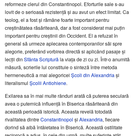
reformeze clerul din Constantinopol. Eforturile sale s-au
lovit de o serioasă rezistență și au avut un efect limitat. Ca
teolog, el a fost și rămâne foarte important pentru
creștinătatea răsăriteană, dar a fost considerat mai puțin
important pentru creștinii din Occident. El a refuzat în
general să urmeze aplecarea contemporanilor săi spre
alegorie, preferând vorbirea directă si aplicând pasaje și
lecții din
Sfânta Scriptură
la viața de zi cu zi. Într-o anumită
măsură, scrierile lui constituie o sinteză între metoda
hermeneutică a mai alegoricei
Școli din Alexandria
și
literalismul
Școlii Antiohiene
.
Exilarea sa în mai multe rânduri arată că puterea seculară
avea o puternică influență în Biserica răsăriteană din
această perioadă istorică. Aceasta revelă totodată
rivalitatea dintre
Constantinopol
și
Alexandria
, fiecare
dorind să aibă întâietatea în Biserică. Această ostilitate
reciprocă a adus, în cele din urmă, multe suferințe atât