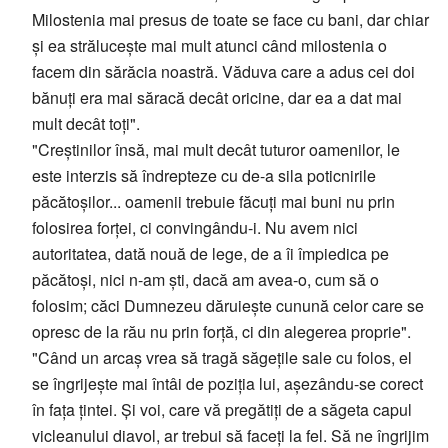
Milostenia mai presus de toate se face cu bani, dar chiar
și ea strălucește mai mult atunci când milostenia o
facem din sărăcia noastră. Văduva care a adus cei doi
bănuți era mai săracă decât oricine, dar ea a dat mai
mult decât toți".
"Creștinilor însă, mai mult decât tuturor oamenilor, le
este interzis să îndrepteze cu de-a sila poticnirile
păcătoșilor... oamenii trebuie făcuți mai buni nu prin
folosirea forței, ci convingându-i. Nu avem nici
autoritatea, dată nouă de lege, de a îi împiedica pe
păcătoși, nici n-am ști, dacă am avea-o, cum să o
folosim; căci Dumnezeu dăruiește cunună celor care se
opresc de la rău nu prin forță, ci din alegerea proprie".
"Când un arcaș vrea să tragă săgețile sale cu folos, el
se îngrijește mai întâi de poziția lui, așezându-se corect
în fața țintei. Și voi, care vă pregătiți de a săgeta capul
vicleanului diavol, ar trebui să faceți la fel. Să ne îngrijim