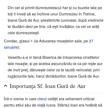
Din cer ai primit dumnezeiescul har și cu buzele tale pe
toți îi înveți să se închine unui Dumnezeu în Treime,
Ioane Gură de Aur, preafericite cuvioase; după vrednicie
te lăudăm deci pe tine, că ești învățător, ca cel ce arăți
cele dumnezeiești.
Condac, glasul 1 (la Aducerea moaștelor sale, pe
27
ianuarie
):
Veselitu-s-a în taină Biserica de întoarcerea cinstitelor
tale moaște; și pe acelea ascunzându-le ca pe niște aur
de mult preț, dăruiește celor ce te laudă neîncetat, prin
rugăciunile tale, harul tămăduirilor, Ioane Gură de Aur.
Importanța Sf. Ioan Gură de Aur
Într-o vreme în care
clerul
cetății era vehement criticat
pentru stilul său de viață luxos, Sfântul Ioan era hotărât să