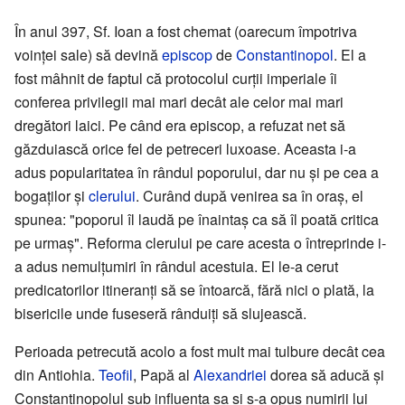
În anul 397, Sf. Ioan a fost chemat (oarecum împotriva
voinței sale) să devină
episcop
de
Constantinopol
. El a
fost mâhnit de faptul că protocolul curții imperiale îi
conferea privilegii mai mari decât ale celor mai mari
dregători laici. Pe când era episcop, a refuzat net să
găzduiască orice fel de petreceri luxoase. Aceasta i-a
adus popularitatea în rândul poporului, dar nu și pe cea a
bogaților și
clerului
. Curând după venirea sa în oraș, el
spunea: "poporul îl laudă pe înaintaș ca să îl poată critica
pe urmaș". Reforma clerului pe care acesta o întreprinde i-
a adus nemulțumiri în rândul acestuia. El le-a cerut
predicatorilor itineranți să se întoarcă, fără nici o plată, la
bisericile unde fuseseră rânduiți să slujească.
Perioada petrecută acolo a fost mult mai tulbure decât cea
din Antiohia.
Teofil
, Papă al
Alexandriei
dorea să aducă și
Constantinopolul sub influența sa și s-a opus numirii lui