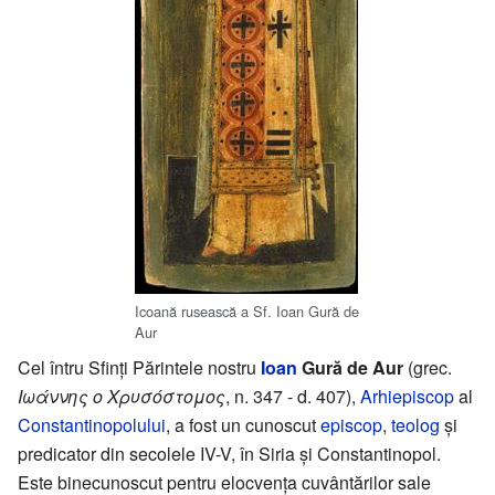
Icoană rusească a Sf. Ioan Gură de
Aur
Cel întru Sfinți Părintele nostru
Ioan
Gură de Aur
(grec.
Ιωάννης ο Χρυσόστομος
, n. 347 - d. 407),
Arhiepiscop
al
Constantinopolului
, a fost un cunoscut
episcop
,
teolog
și
predicator din secolele IV-V, în Siria și Constantinopol.
Este binecunoscut pentru elocvența cuvântărilor sale