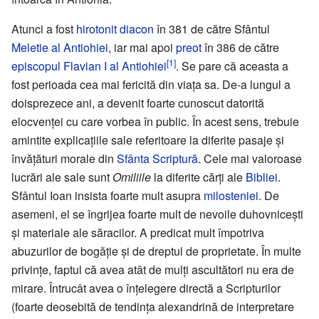
Atunci a fost
hirotonit
diacon
în 381 de către Sfântul
Meletie al Antiohiei
, iar mai apoi
preot
în 386 de către
[1]
episcopul
Flavian I al Antiohiei
. Se pare că aceasta a
fost perioada cea mai fericită din viața sa. De-a lungul a
doisprezece ani, a devenit foarte cunoscut datorită
elocvenței cu care vorbea în public. În acest sens, trebuie
amintite explicațiile sale referitoare la diferite pasaje și
învățături morale din
Sfânta Scriptură
. Cele mai valoroase
lucrări ale sale sunt
Omiliile
la diferite cărți ale
Bibliei
.
Sfântul Ioan insista foarte mult asupra
milosteniei
. De
asemeni, el se îngrijea foarte mult de nevoile duhovnicești
și materiale ale săracilor. A predicat mult împotriva
abuzurilor de bogăție și de dreptul de proprietate. În multe
privințe, faptul că avea atât de mulți ascultători nu era de
mirare. Întrucât avea o înțelegere directă a Scripturilor
(foarte deosebită de tendința alexandrină de interpretare