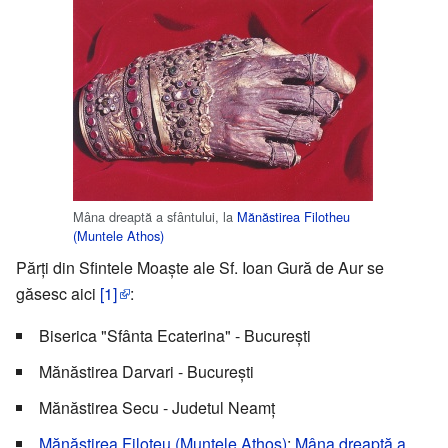
Mâna dreaptă a sfântului, la
Mănăstirea Filotheu
(Muntele Athos)
Părți din Sfintele Moaște ale Sf. Ioan Gură de Aur se
găsesc aici
[1]
:
Biserica "Sfânta Ecaterina" - București
Mănăstirea Darvari - București
Mănăstirea Secu - Judetul Neamț
Mănăstirea Filoteu (Muntele Athos)
:
Mâna dreaptă a