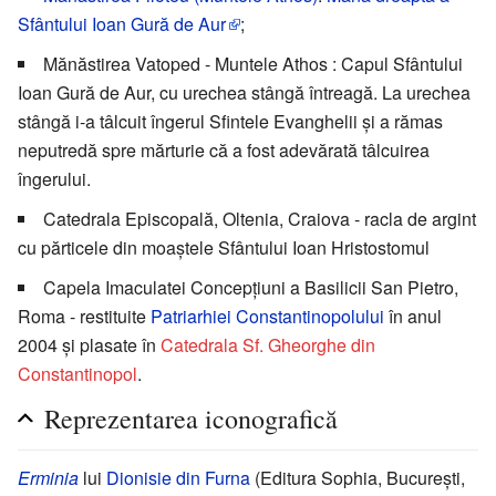
Sfântului Ioan Gură de Aur
;
Mănăstirea Vatoped - Muntele Athos : Capul Sfântului
Ioan Gură de Aur, cu urechea stângă întreagă. La urechea
stângă i-a tâlcuit îngerul Sfintele Evanghelii și a rămas
neputredă spre mărturie că a fost adevărată tâlcuirea
îngerului.
Catedrala Episcopală, Oltenia, Craiova - racla de argint
cu părticele din moaștele Sfântului Ioan Hristostomul
Capela Imaculatei Concepțiuni a Basilicii San Pietro,
Roma - restituite
Patriarhiei Constantinopolului
în anul
2004 și plasate în
Catedrala Sf. Gheorghe din
Constantinopol
.
Reprezentarea iconografică
Erminia
lui
Dionisie din Furna
(Editura Sophia, București,