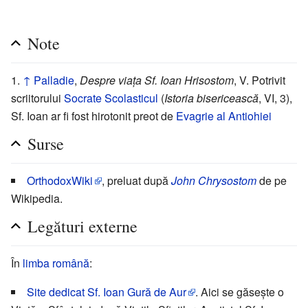
Note
↑
Palladie
,
Despre viața Sf. Ioan Hrisostom
, V. Potrivit
scriitorului
Socrate Scolasticul
(
Istoria bisericească
, VI, 3),
Sf. Ioan ar fi fost hirotonit preot de
Evagrie al Antiohiei
Surse
OrthodoxWiki
, preluat după
John Chrysostom
de pe
Wikipedia.
Legături externe
În
limba română
:
Site dedicat Sf. Ioan Gură de Aur
. Aici se găsește o