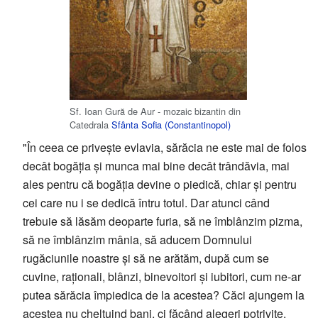
Sf. Ioan Gură de Aur - mozaic bizantin din
Catedrala
Sfânta Sofia (Constantinopol)
"În ceea ce privește evlavia, sărăcia ne este mai de folos
decât bogăția și munca mai bine decât trândăvia, mai
ales pentru că bogăția devine o piedică, chiar și pentru
cei care nu i se dedică întru totul. Dar atunci când
trebuie să lăsăm deoparte furia, să ne îmblânzim pizma,
să ne îmblânzim mânia, să aducem Domnului
rugăciunile noastre și să ne arătăm, după cum se
cuvine, raționali, blânzi, binevoitori și iubitori, cum ne-ar
putea sărăcia împiedica de la acestea? Căci ajungem la
acestea nu cheltuind bani, ci făcând alegeri potrivite.