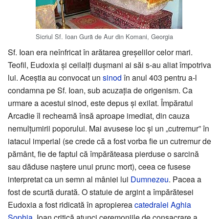
Sicriul Sf. Ioan Gură de Aur din Komani, Georgia
Sf. Ioan era neînfricat în arătarea greșelilor celor mari.
Teofil, Eudoxia și ceilalți dușmani ai săi s-au aliat împotriva
lui. Aceștia au convocat un
sinod
în anul 403 pentru a-l
condamna pe Sf. Ioan, sub acuzația de origenism. Ca
urmare a acestui sinod, este depus și exilat. Împăratul
Arcadie îl recheamă însă aproape imediat, din cauza
nemulțumirii poporului. Mai avusese loc și un „cutremur” în
iatacul imperial (se crede că a fost vorba fie un cutremur de
pământ, fie de faptul că împărăteasa pierduse o sarcină
sau dăduse naștere unui prunc mort), ceea ce fusese
interpretat ca un semn al mâniei lui
Dumnezeu
. Pacea a
fost de scurtă durată. O statuie de argint a împărătesei
Eudoxia a fost ridicată în apropierea
catedralei
Aghia
Sophia
. Ioan critică atunci ceremoniile de consacrare a