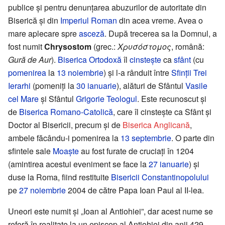
publice și pentru denunțarea abuzurilor de autoritate din
Biserică și din
Imperiul Roman
din acea vreme. Avea o
mare aplecare spre
asceză
. După trecerea sa la Domnul, a
fost numit
Chrysostom
(grec.:
Χρυσόστομος
, română:
Gură de Aur
).
Biserica Ortodoxă
îl
cinstește
ca
sfânt
(cu
pomenirea
la
13 noiembrie
) și l-a rânduit între
Sfinții Trei
Ierarhi
(pomeniți la
30 ianuarie
), alături de Sfântul
Vasile
cel Mare
și Sfântul
Grigorie Teologul
. Este recunoscut și
de
Biserica Romano-Catolică
, care îl cinstește ca Sfânt și
Doctor al Bisericii, precum și de
Biserica Anglicană
,
ambele făcându-i pomenirea la
13 septembrie
. O parte din
sfintele sale
Moaște
au fost furate de cruciați în 1204
(amintirea acestui eveniment se face la
27 ianuarie
) și
duse la Roma, fiind restituite
Bisericii Constantinopolului
pe
27 noiembrie
2004 de către Papa Ioan Paul al II-lea.
Uneori este numit și „Ioan al Antiohiei”, dar acest nume se
referă în realitate la un episcop al Antiohiei din anii 429-