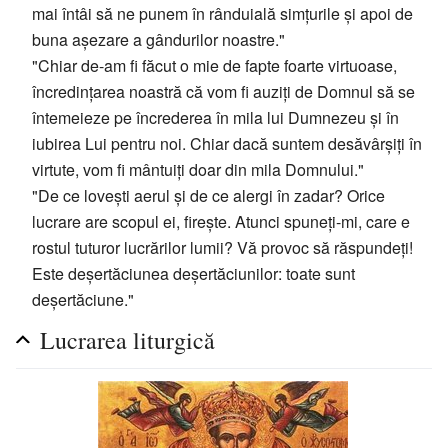
mai întâi să ne punem în rânduială simțurile și apoi de
buna așezare a gândurilor noastre."
"Chiar de-am fi făcut o mie de fapte foarte virtuoase,
încredințarea noastră că vom fi auziți de Domnul să se
întemeieze pe încrederea în mila lui Dumnezeu și în
iubirea Lui pentru noi. Chiar dacă suntem desăvârșiți în
virtute, vom fi mântuiți doar din mila Domnului."
"De ce lovești aerul și de ce alergi în zadar? Orice
lucrare are scopul ei, firește. Atunci spuneți-mi, care e
rostul tuturor lucrărilor lumii? Vă provoc să răspundeți!
Este deșertăciunea deșertăciunilor: toate sunt
deșertăciune."
Lucrarea liturgică