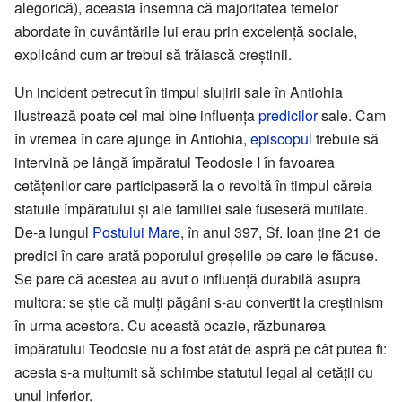
alegorică), aceasta însemna că majoritatea temelor
abordate în cuvântările lui erau prin excelență sociale,
explicând cum ar trebui să trăiască creștinii.
Un incident petrecut în timpul slujirii sale în Antiohia
ilustrează poate cel mai bine influența
predicilor
sale. Cam
în vremea în care ajunge în Antiohia,
episcopul
trebuie să
intervină pe lângă împăratul Teodosie I în favoarea
cetățenilor care participaseră la o revoltă în timpul căreia
statuile împăratului și ale familiei sale fuseseră mutilate.
De-a lungul
Postului Mare
, în anul 397, Sf. Ioan ține 21 de
predici în care arată poporului greșelile pe care le făcuse.
Se pare că acestea au avut o influență durabilă asupra
multora: se știe că mulți păgâni s-au convertit la creștinism
în urma acestora. Cu această ocazie, răzbunarea
împăratului Teodosie nu a fost atât de aspră pe cât putea fi:
acesta s-a mulțumit să schimbe statutul legal al cetății cu
unul inferior.