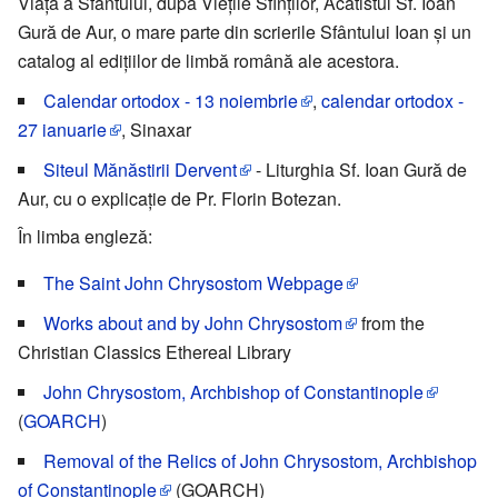
Viață a Sfântului, după Viețile Sfinților, Acatistul Sf. Ioan
Gură de Aur, o mare parte din scrierile Sfântului Ioan și un
catalog al edițiilor de limbă română ale acestora.
Calendar ortodox - 13 noiembrie
,
calendar ortodox -
27 ianuarie
, Sinaxar
Siteul Mănăstirii Dervent
- Liturghia Sf. Ioan Gură de
Aur, cu o explicație de Pr. Florin Botezan.
În limba engleză:
The Saint John Chrysostom Webpage
Works about and by John Chrysostom
from the
Christian Classics Ethereal Library
John Chrysostom, Archbishop of Constantinople
(
GOARCH
)
Removal of the Relics of John Chrysostom, Archbishop
of Constantinople
(GOARCH)