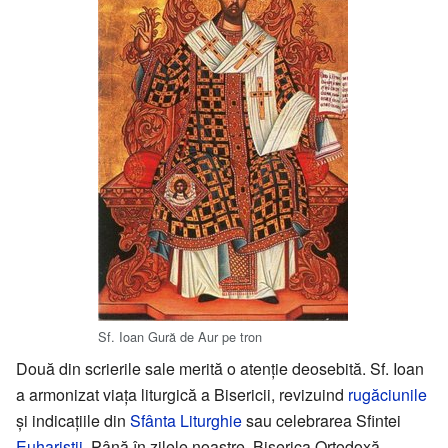
Sf. Ioan Gură de Aur pe tron
Două din scrierile sale merită o atenție deosebită. Sf. Ioan
a armonizat viața liturgică a Bisericii, revizuind
rugăciunile
și indicațiile din
Sfânta Liturghie
sau celebrarea Sfintei
Euharistii
. Până în zilele noastre, Biserica Ortodoxă