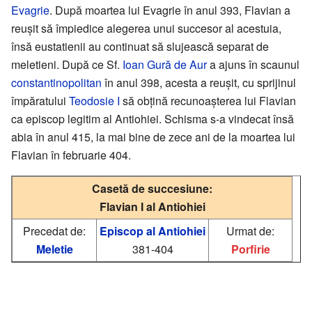
Evagrie
. După moartea lui Evagrie în anul 393, Flavian a
reușit să împiedice alegerea unui succesor al acestuia,
însă eustatienii au continuat să slujească separat de
meletieni. După ce Sf.
Ioan Gură de Aur
a ajuns în scaunul
constantinopolitan
în anul 398, acesta a reușit, cu sprijinul
împăratului
Teodosie I
să obțină recunoașterea lui Flavian
ca episcop legitim al Antiohiei. Schisma s-a vindecat însă
abia în anul 415, la mai bine de zece ani de la moartea lui
Flavian în februarie 404.
Casetă de succesiune:
Flavian I al Antiohiei
Precedat de:
Episcop al Antiohiei
Urmat de:
Meletie
381-404
Porfirie