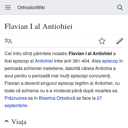
OrthodoxWiki
Flavian I al Antiohiei
Cel întru sfinți părintele noastru
Flavian I al Antiohiei
a
fost episcop al
Antiohiei
între anii 381-404. Ales
episcop
în
perioada schismei meletiene, datorită căreia Antiohia a
avut pentru o perioadă mai mulți episcopi concurenți,
Flavian a devenit singurul episcop legitim al Antiohiei, cu
toate că schisma nu s-a vindecat până după moartea sa.
Prăznuirea
sa în
Biserica Ortodoxă
se face la
27
septembrie
.
Viața