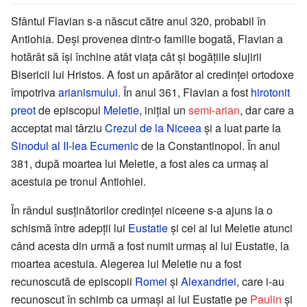
Sfântul Flavian s-a născut către anul 320, probabil în
Antiohia. Deși provenea dintr-o familie bogată, Flavian a
hotărât să își închine atât viața cât și bogățiile slujirii
Bisericii lui Hristos. A fost un apărător al credinței ortodoxe
împotriva
arianismului
. În anul 361, Flavian a fost
hirotonit
preot
de episcopul
Meletie
, inițial un
semi-arian
, dar care a
acceptat mai târziu
Crezul de la Niceea
și a luat parte la
Sinodul al II-lea Ecumenic
de la Constantinopol. În anul
381, după moartea lui Meletie, a fost ales ca urmaș al
acestuia pe tronul Antiohiei.
În rândul susținătorilor credinței niceene s-a ajuns la o
schismă între adepții lui
Eustatie
și cei ai lui Meletie atunci
când acesta din urmă a fost numit urmaș al lui Eustatie, la
moartea acestuia. Alegerea lui Meletie nu a fost
recunoscută de episcopii
Romei
și
Alexandriei
, care i-au
recunoscut în schimb ca urmași ai lui Eustatie pe
Paulin
și