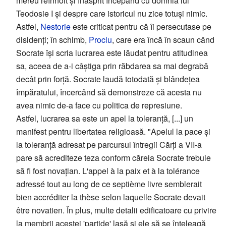
mereu reînnoit și înăsprit începând cu domnia lui
Teodosie I și despre care istoricul nu zice totuși nimic.
Astfel,
Nestorie
este criticat pentru că îi persecutase pe
disidenți; în schimb,
Proclu
, care era încă în scaun când
Socrate își scria lucrarea este lăudat pentru atitudinea
sa, aceea de a-i câștiga prin răbdarea sa mai degrabă
decât prin forță. Socrate laudă totodată și blândețea
împăratului, încercând să demonstreze că acesta nu
avea nimic de-a face cu politica de represiune.
Astfel, lucrarea sa este un apel la toleranță, [...] un
manifest pentru libertatea religioasă. "Apelul la pace și
la toleranță adresat pe parcursul întregii Cărți a VII-a
pare să acrediteze teza conform căreia Socrate trebuie
să fi fost novațian. L'appel à la paix et à la tolérance
adressé tout au long de ce septième livre semblerait
bien accréditer la thèse selon laquelle Socrate devait
être novatien. În plus, multe detalii edificatoare cu privire
la membrii acestei 'partide' lasă și ele să se înțeleagă