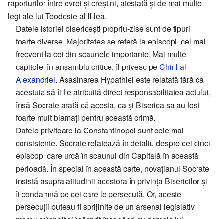
raporturilor între evrei și creștini, atestată și de mai multe
legi ale lui Teodosie al II-lea.
Datele istoriei bisericești propriu-zise sunt de tipuri
foarte diverse. Majoritatea se referă la episcopi, cel mai
frecvent la cei din scaunele importante. Mai multe
capitole, în ansamblu critice, îl privesc pe
Chiril al
Alexandriei
. Asasinarea Hypathiei este relatată fără ca
acestuia să îi fie atribuită direct responsabilitatea actului,
însă Socrate arată că acesta, ca și Biserica sa au fost
foarte mult blamați pentru această crimă.
Datele privitoare la Constantinopol sunt cele mai
consistente. Socrate relatează în detaliu despre cei cinci
episcopi care urcă în scaunul din Capitală în această
perioadă. În special în această carte, novațianul Socrate
insistă asupra atitudinii acestora în privința Bisericilor și
îi condamnă pe cei care le persecută. Or, aceste
persecuții puteau fi sprijinite de un arsenal legislativ