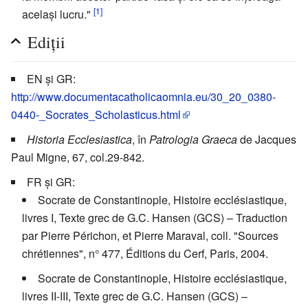
[1]
același lucru."
Ediții
EN și GR:
http://www.documentacatholicaomnia.eu/30_20_0380-
0440-_Socrates_Scholasticus.html
Historia Ecclesiastica
, în
Patrologia Graeca
de Jacques
Paul Migne, 67, col.29-842.
FR și GR:
Socrate de Constantinople, Histoire ecclésiastique,
livres I, Texte grec de G.C. Hansen (GCS) – Traduction
par Pierre Périchon, et Pierre Maraval, coll. "Sources
chrétiennes", n° 477, Éditions du Cerf, Paris, 2004.
Socrate de Constantinople, Histoire ecclésiastique,
livres II-III, Texte grec de G.C. Hansen (GCS) –