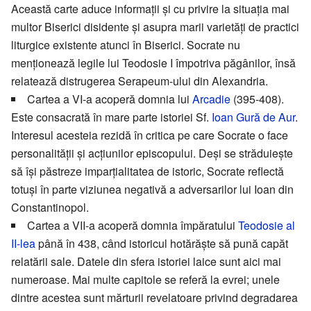
Această carte aduce informații și cu privire la situația mai
multor Biserici disidente și asupra marii varietăți de practici
liturgice existente atunci în Biserici. Socrate nu
menționează legile lui Teodosie I împotriva păgânilor, însă
relatează distrugerea Serapeum-ului din Alexandria.
Cartea a VI-a acoperă domnia lui
Arcadie
(395-408).
Este consacrată în mare parte istoriei Sf.
Ioan Gură de Aur
.
Interesul acesteia rezidă în critica pe care Socrate o face
personalității și acțiunilor episcopului. Deși se străduiește
să își păstreze imparțialitatea de istoric, Socrate reflectă
totuși în parte viziunea negativă a adversarilor lui Ioan din
Constantinopol.
Cartea a VII-a acoperă domnia împăratului
Teodosie al
II-lea
până în 438, când istoricul hotărăște să pună capăt
relatării sale. Datele din sfera istoriei laice sunt aici mai
numeroase. Mai multe capitole se referă la evrei; unele
dintre acestea sunt mărturii revelatoare privind degradarea