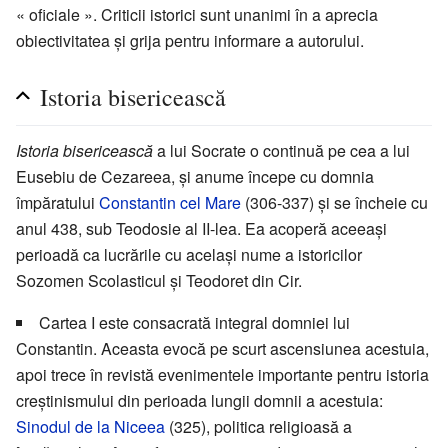
« oficiale ». Criticii istorici sunt unanimi în a aprecia
obiectivitatea și grija pentru informare a autorului.
Istoria bisericească
Istoria bisericească
a lui Socrate o continuă pe cea a lui
Eusebiu de Cezareea, și anume începe cu domnia
împăratului
Constantin cel Mare
(306-337) și se încheie cu
anul 438, sub Teodosie al II-lea. Ea acoperă aceeași
perioadă ca lucrările cu același nume a istoricilor
Sozomen Scolasticul și Teodoret din Cir.
Cartea I este consacrată integral domniei lui
Constantin. Aceasta evocă pe scurt ascensiunea acestuia,
apoi trece în revistă evenimentele importante pentru istoria
creștinismului din perioada lungii domnii a acestuia:
Sinodul de la Niceea
(325), politica religioasă a