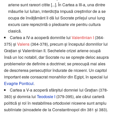
ariene sunt rareori citite [...]. În Cartea a III-a, una dintre
măsurile lui Iulian, interdicția impusă creștinilor de a se
ocupa de învățământ îi dă lui Socrate prilejul unui lung
excurs care reprezintă o pledoarie vie pentru cultura
clasică.
Cartea a IV-a acoperă domniile lui
Valentinian I
(364-
375) și
Valens
(364-378), precum și începutul domniilor lui
Grațian și Valentinian II. Sechelele crizei ariene ocupă
însă un loc notabil, dar Socrate nu se oprește deloc asupra
problemelor de definire a doctrinei; se preocupă mai ales
de descrierea persecuțiilor îndurate de niceeni. Un capitol
important este consacrat monahilor din Egipt, în special lui
Evagrie Ponticul
.
Cartea a V-a acoperă sfârșitul domniei lui Grațian (378-
383) și domnia lui
Teodosie I
(379-395), ale cărui carieră
politică și rol în restabilirea ortodoxiei niceene sunt amplu
subliniate (sinoadele de la Constantinopol din 381 și 383).