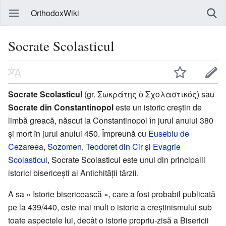
OrthodoxWiki
Socrate Scolasticul
Socrate Scolasticul
(gr. Σωκράτης ὁ Σχολαστικός) sau
Socrate din Constantinopol
este un istoric creștin de
limbă greacă, născut la Constantinopol în jurul anului 380
și mort în jurul anului 450. Împreună cu
Eusebiu de
Cezareea
,
Sozomen
,
Teodoret din Cir
și
Evagrie
Scolasticul
, Socrate Scolasticul este unul din principalii
istorici bisericești ai Antichității târzii.
A sa « Istorie bisericească », care a fost probabil publicată
pe la 439/440, este mai mult o istorie a creștinismului sub
toate aspectele lui, decât o istorie propriu-zisă a Bisericii