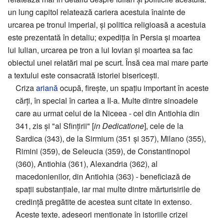
un lung capitol relatează cariera acestuia înainte de
urcarea pe tronul imperial, și politica religioasă a acestuia
este prezentată în detaliu; expediția în Persia și moartea
lui Iulian, urcarea pe tron a lui Iovian și moartea sa fac
obiectul unei relatări mai pe scurt. Însă cea mai mare parte
a textului este consacrată istoriei bisericești.
Criza
ariană
ocupă, firește, un spațiu important în aceste
cărți, în special în cartea a II-a. Multe dintre sinoadele
care au urmat celui de la Niceea - cel din Antiohia din
341, zis și "al Sfințirii" [
in Dedicatione
], cele de la
Sardica (343), de la Sirmium (351 și 357), Milano (355),
Rimini (359), de Seleucia (359), de Constantinopol
(360), Antiohia (361), Alexandria (362), al
macedonienilor, din Antiohia (363) - beneficiază de
spații substanțiale, iar mai multe dintre mărturisirile de
credință pregătite de acestea sunt citate in extenso.
Aceste texte, adeseori menționate în istoriile crizei