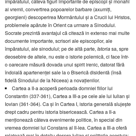
împăratului, câteva figuri importante de episcopi și monahi
ai vremii, convertirea popoarelor barbare (axumiți,
georgieni) descoperirea Mormântului și a Crucii lui Hristos,
problemele apărute în Orient ca urmare a Sinodului.
Socrate prezintă avantajul că citează in extenso mai multe
documente importante, scrisori ale episcopilor, ale
împăratului, ale sinodului; pe de altă parte,
Istoria
sa, spre
deosebire de altele, nu este o istorie polemică, ci face într-
o oarecare măsură dovada unui spirit irenic, datorat fără
îndoială apartenenței sale la o Biserică disidentă (însă
fidelă Sinodului de la Niceea) a novațienilor.
Cartea a II-a acoperă perioada domniei fiilor lui
Constantin (337-361), Cartea a III-a pe cele ale lui Iulian și
Iovian (361-364). Ca și în Cartea I, istoria generală slujește
drept cadru pentru istoria bisericească. Cartea a II-a
menționează câteva evenimente politice, în special din
vremea domniei lui Constans al II-lea. Cartea a III-a oferă
relatează mai în detaliu despre Iulian și politicile acestuia: