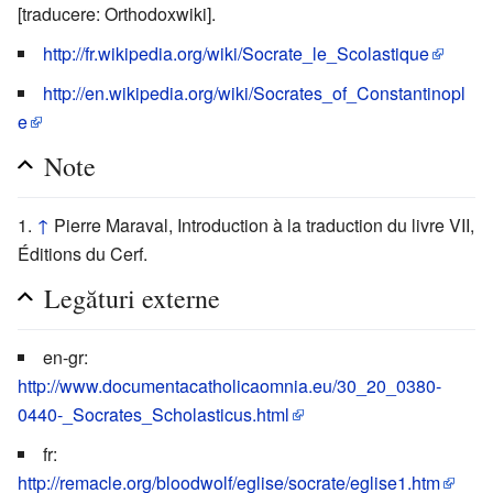
[traducere: Orthodoxwiki].
http://fr.wikipedia.org/wiki/Socrate_le_Scolastique
http://en.wikipedia.org/wiki/Socrates_of_Constantinopl
e
Note
↑
Pierre Maraval, Introduction à la traduction du livre VII,
Éditions du Cerf.
Legături externe
en-gr:
http://www.documentacatholicaomnia.eu/30_20_0380-
0440-_Socrates_Scholasticus.html
fr:
http://remacle.org/bloodwolf/eglise/socrate/eglise1.htm