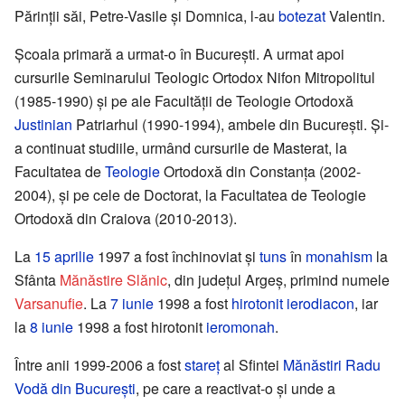
Părinții săi, Petre-Vasile și Domnica, l-au
botezat
Valentin.
Școala primară a urmat-o în București. A urmat apoi
cursurile Seminarului Teologic Ortodox Nifon Mitropolitul
(1985-1990) și pe ale Facultății de Teologie Ortodoxă
Justinian
Patriarhul (1990-1994), ambele din București. Și-
a continuat studiile, urmând cursurile de Masterat, la
Facultatea de
Teologie
Ortodoxă din Constanța (2002-
2004), și pe cele de Doctorat, la Facultatea de Teologie
Ortodoxă din Craiova (2010-2013).
La
15 aprilie
1997 a fost închinoviat și
tuns
în
monahism
la
Sfânta
Mănăstire Slănic
, din județul Argeș, primind numele
Varsanufie
. La
7 iunie
1998 a fost
hirotonit
ierodiacon
, iar
la
8 iunie
1998 a fost hirotonit
ieromonah
.
Între anii 1999-2006 a fost
stareț
al Sfintei
Mănăstiri Radu
Vodă din București
, pe care a reactivat-o și unde a