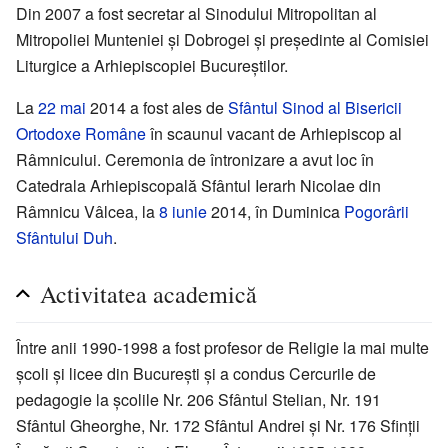
Din 2007 a fost secretar al Sinodului Mitropolitan al
Mitropoliei Munteniei și Dobrogei și președinte al Comisiei
Liturgice a Arhiepiscopiei Bucureștilor.
La
22 mai
2014 a fost ales de
Sfântul Sinod al Bisericii
Ortodoxe Române
în scaunul vacant de Arhiepiscop al
Râmnicului. Ceremonia de întronizare a avut loc în
Catedrala Arhiepiscopală Sfântul Ierarh Nicolae din
Râmnicu Vâlcea, la
8 iunie
2014, în Duminica
Pogorârii
Sfântului Duh
.
Activitatea academică
Între anii 1990-1998 a fost profesor de Religie la mai multe
școli și licee din București și a condus Cercurile de
pedagogie la școlile Nr. 206 Sfântul Stelian, Nr. 191
Sfântul Gheorghe, Nr. 172 Sfântul Andrei și Nr. 176 Sfinții