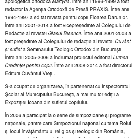
apologetică ortodoxă
Martyria
. Între anii 1996-1999 a fost
redactor la Agenția Ortodoxă de Presă PRAXIS. Între anii
1994-1997 a editat revista pentru copii Floarea Darurilor.
Între anii 2001-2014 a fost vicepreședinte al Colegiului de
Redacție al revistei
Glasul Bisericii
. Între anii 2001-2003 a
fost președinte al Colegiului de redacție al revistei
Cuvânt
și suflet
a Seminarului Teologic Ortodox din București.
Între anii 2005-2006 a îndrumat proiectul editorial
Lumea
Credinței pentru copii
. Între anii 2008-2014 a fost directorul
Editurii Cuvântul Vieții.
S-a ocupat de organizarea, în parteneriat cu Inspectoratul
Școlar al Municipiului București, a mai multor ediții a
Expoziției Icoana din sufletul copilului.
În 2006 a participat la o serie de simpozioane și programe
naționale, printre care Simpozionul național cu tema Rolul
și locul învățământului religios și teologic din România,