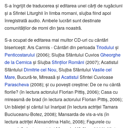
S-a îngrijit de traducerea și editarea unei cărți de rugăciuni
și a Sfintei Liturghii în limba rromani, slujba fiind apoi
înregistrată audio. Ambele lucrări sunt destinate
comunităților de rromi din țara noastră.
S-a ocupat de editarea mai multor CD-uri cu cântări
bisericești: Ars Carmis - Cântări din perioada
Triodului
și
Penticostarului
(2006); Slujba Sfântului Cuvios
Gheorghe
de la Cernica
și Slujba
Sfinților Români
(2007); Acatistul
Sfântului
Dimitrie cel Nou
, Slujba Sfântului
Vasile cel
Mare
, Bucură-te, Mireasă și
Acatistul
Sfintei Cuvioase
Parascheva
(2008); și cu povești creștine: De ce nu cântă
florile? (în lectura actorului Florian Pittiș, 2006); Casa cu
mireasmă de brad (în lectura actorului Florian Pittiș, 2006);
Un băiețel și cântul lui înaripat (în lectura actriței Tamara
Buciuceanu-Botez, 2008); Mansarda de vis-a-vis (în
lectura actriței Alexandrina Halic, 2008); Fagurele cu