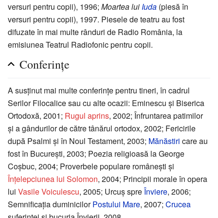
versuri pentru copii), 1996;
Moartea lui
Iuda
(piesă în
versuri pentru copii), 1997. Piesele de teatru au fost
difuzate în mai multe rânduri de Radio România, la
emisiunea Teatrul Radiofonic pentru copii.
Conferințe
A susținut mai multe conferințe pentru tineri, în cadrul
Serilor Filocalice sau cu alte ocazii: Eminescu și Biserica
Ortodoxă, 2001;
Rugul aprins
, 2002; Înfruntarea patimilor
și a gândurilor de către tânărul ortodox, 2002; Fericirile
după Psalmi și în Noul Testament, 2003;
Mănăstiri
care au
fost în București, 2003; Poezia religioasă la George
Coșbuc, 2004; Proverbele populare românești și
Înțelepciunea lui Solomon
, 2004; Principii morale în opera
lui
Vasile Voiculescu
, 2005; Urcuș spre
Înviere
, 2006;
Semnificația duminicilor
Postului Mare
, 2007;
Crucea
suferinței și bucuria Învierii, 2008.