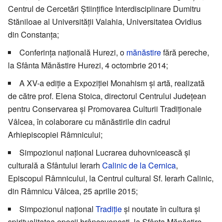
Centrul de Cercetări Științifice Interdisciplinare Dumitru
Stăniloae al Universității Valahia, Universitatea Ovidius
din Constanța;
Conferința națională Hurezi, o
mănăstire
fără pereche,
la Sfânta Mănăstire Hurezi, 4 octombrie 2014;
A XV-a ediție a Expoziției Monahism și artă, realizată
de către prof. Elena Stoica, directorul Centrului Județean
pentru Conservarea și Promovarea Culturii Tradiționale
Vâlcea, în colaborare cu mănăstirile din cadrul
Arhiepiscopiei Râmnicului;
Simpozionul național Lucrarea duhovnicească și
culturală a Sfântului Ierarh
Calinic de la Cernica
,
Episcopul Râmnicului, la Centrul cultural Sf. Ierarh Calinic,
din Râmnicu Vâlcea, 25 aprilie 2015;
Simpozionul național
Tradiție
și noutate în cultura și
spiritualitatea epocii brâncovenești, la Sfânta Mănăstire