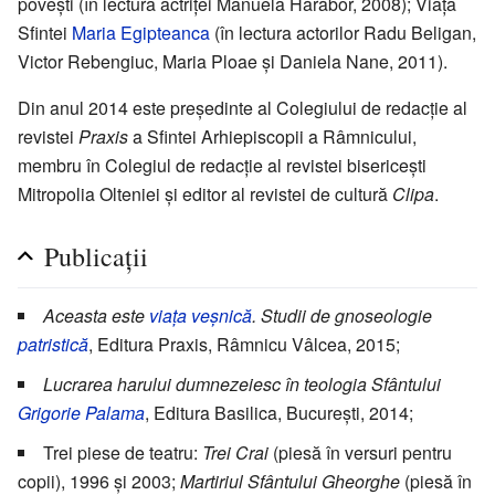
povești (în lectura actriței Manuela Hărăbor, 2008); Viața
Sfintei
Maria Egipteanca
(în lectura actorilor Radu Beligan,
Victor Rebengiuc, Maria Ploae și Daniela Nane, 2011).
Din anul 2014 este președinte al Colegiului de redacție al
revistei
Praxis
a Sfintei Arhiepiscopii a Râmnicului,
membru în Colegiul de redacție al revistei bisericești
Mitropolia Olteniei și editor al revistei de cultură
Clipa
.
Publicații
Aceasta este
viața veșnică
. Studii de gnoseologie
patristică
, Editura Praxis, Râmnicu Vâlcea, 2015;
Lucrarea harului dumnezeiesc în teologia Sfântului
Grigorie Palama
, Editura Basilica, București, 2014;
Trei piese de teatru:
Trei Crai
(piesă în versuri pentru
copii), 1996 și 2003;
Martiriul Sfântului Gheorghe
(piesă în