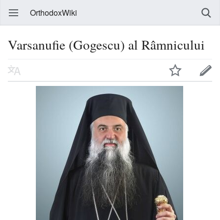
OrthodoxWiki
Varsanufie (Gogescu) al Râmnicului