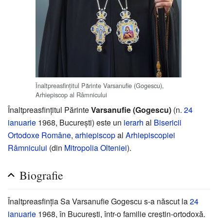
Înaltpreasfințitul Părinte Varsanufie (Gogescu),
Arhiepiscop al Râmnicului
Înaltpreasfințitul Părinte
Varsanufie (Gogescu)
(n.
24
ianuarie
1968, București) este un
ierarh
al
Bisericii
Ortodoxe Române
,
arhiepiscop
al
Arhiepiscopiei
Râmnicului
(din
Mitropolia Olteniei
).
Biografie
Înaltpreasfinția Sa Varsanufie Gogescu s-a născut la
24
ianuarie
1968, în București, într-o familie creștin-ortodoxă.