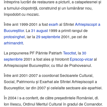
întreprins lucrări de restaurare a picturii, a catapetesmei și
a turnului-clopotniță, construind și un lumânărar nou,
împodobit cu mozaic.
Între anii 1999-2001 a fost
exarh
al Sfintei
Arhiepiscopii a
Bucureștilor
. La
31 august
1999 a primit rangul de
protosinghel
, iar la
29 septembrie
2001, pe cel de
arhimandrit
.
La propunerea PF Părinte Patriarh
Teoctist
, la
30
septembrie
2001 a fost ales și hirotonit
Episcop-vicar
al
Arhiepiscopiei Bucureștilor, cu titlul de Prahoveanul.
Între anii 2001-2007 a coordonat Sectoarele Cultural,
Social, Patrimoniu și Exarhat ale Sfintei Arhiepiscopii a
Bucureștilor, iar din 2007 și celelalte sectoare ale eparhiei.
În 2004 i s-a conferit, de către președintele României, dl.
Ion lliescu, Ordinul Meritul Cultural în gradul de Comandor.