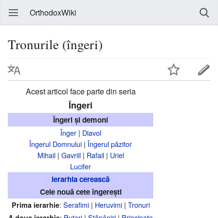
OrthodoxWiki
Tronurile (îngeri)
Acest articol face parte din seria
Îngeri
Îngeri și demoni
Înger
|
Diavol
Îngerul Domnului
|
Îngerul păzitor
Mihail
|
Gavriil
|
Rafail
|
Uriel
Lucifer
Ierarhia cerească
Cele nouă cete îngerești
:
Serafimi
|
Heruvimi
|
Tronuri
Prima ierarhie
:
Puteri
|
Stăpâniri
|
Principate
A doua ierarhie