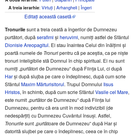
:
Virtuți
|
Arhangheli
|
Îngeri
A treia ierarhie
Editați această casetă
Tronurile
sunt a treia ceată a îngerilor de Dumnezeu
purtători, după
serafimi
și
heruvimi
, numiți astfel de Sfântul
Dionisie Areopagitul
. Ei stau înaintea Celui din înălțimi și
poartă numele de
Tronuri
pentru că pe aceștia, ca pe niște
tronuri inteligibile stă Domnul în chip spiritual. Ei nu sunt
numiți „purtători de Dumnezeu” după Ființa Lui, ci după
Har
și după slujba pe care o îndeplinesc, după cum scrie
Sfântul
Maxim Mărturisitorul
. Trupul Domnului
Iisus
Hristos
, în schimb, după cum scrie Sfântul
Vasile cel Mare
,
este numit „purtător de Dumnezeu” după Ființa lui
Dumnezeu, pentru că era unit în mod indivizibil (de
nedespărțit) cu Dumnezeu Cuvântul însuși. Astfel,
Tronurile
sunt „purtătoare de Dumnezeu” după Har și
datorită slujbei pe care o îndeplinesc, ceea ce în chip