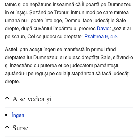
tainic și de nepătruns înseamnă că Îl poartă pe Dumnezeu
în ei înșiși. Șezând pe Tronuri într-un mod pe care mintea
umană nu-l poate înțelege, Domnul face judecățile Sale
drepte, după cuvântul împăratului prooroc
David
: „șezut-ai
pe scaun, Cel ce judeci cu dreptate”
Psaltirea
9, 4
.
Astfel, prin acești îngeri se manifestă în primul rând
dreptatea lui Dumnezeu; ei slujesc dreptății Sale, slăvind-o
și înzestrând cu puterea ei pe judecătorii pământești,
ajutându-i pe regi și pe ceilalți stăpânitori să facă judecăți
drepte.
A se vedea și
Îngeri
Surse