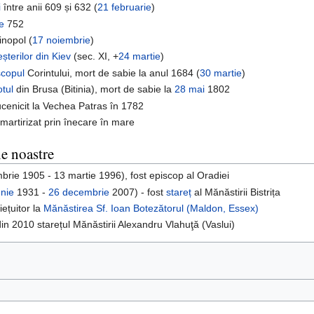
i
între anii 609 și 632 (
21 februarie
)
e
752
inopol (
17 noiembrie
)
șterilor din Kiev
(sec. XI, +
24 martie
)
scopul
Corintului, mort de sabie la anul 1684 (
30 martie
)
otul
din Brusa (Bitinia), mort de sabie la
28 mai
1802
cenicit la Vechea Patras în 1782
artirizat prin înecare în mare
le noastre
brie 1905 - 13 martie 1996), fost episcop al Oradiei
unie
1931 -
26 decembrie
2007) - fost
stareț
al Mănăstirii Bistrița
iețuitor la
Mănăstirea Sf. Ioan Botezătorul (Maldon, Essex)
n 2010 starețul Mănăstirii Alexandru Vlahuţă (Vaslui)