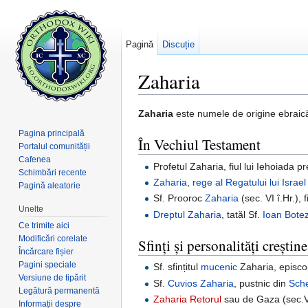
Pagină
Discuție
Zaharia
Salt la:
navigare
,
căutare
Zaharia
este numele de origine ebraic
Pagina principală
În Vechiul Testament
Portalul comunității
Cafenea
Profetul Zaharia, fiul lui Iehoiada p
Schimbări recente
Zaharia, rege al Regatului lui Israel
Pagină aleatorie
Sf. Prooroc
Zaharia
(sec. VI î.Hr.), f
Unelte
Dreptul Zaharia
, tatăl Sf.
Ioan Botez
Ce trimite aici
Modificări corelate
Sfinți și personalități crești
Încărcare fișier
Pagini speciale
Sf. sfințitul
mucenic
Zaharia, episcop
Versiune de tipărit
Sf.
Cuvios
Zaharia
, pustnic din
Sche
Legătură permanentă
Zaharia Retorul
sau de Gaza (sec.V
Informații despre