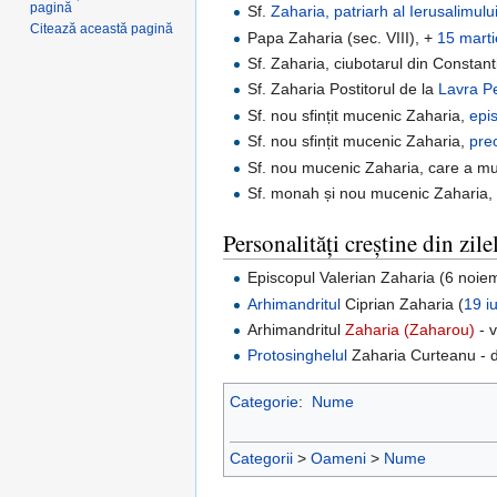
pagină
Sf.
Zaharia, patriarh al Ierusalimulu
Citează această pagină
Papa Zaharia (sec. VIII), +
15 marti
Sf. Zaharia, ciubotarul din Constant
Sf. Zaharia Postitorul de la
Lavra Pe
Sf. nou sfințit mucenic Zaharia,
epi
Sf. nou sfințit mucenic Zaharia,
pre
Sf. nou mucenic Zaharia, care a mu
Sf. monah și nou mucenic Zaharia, m
Personalități creștine din zile
Episcopul Valerian Zaharia (6 noiem
Arhimandritul
Ciprian Zaharia (
19 i
Arhimandritul
Zaharia (Zaharou)
- v
Protosinghelul
Zaharia Curteanu - di
Categorie
:
Nume
Categorii
>
Oameni
>
Nume