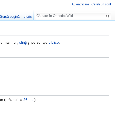
Autentificare
Cereți un cont
Căutare
Sursă pagină
Istoric
 de mai mulţi
sfinţi
şi personaje
biblice
.
an (prăznuit la
26 mai
)