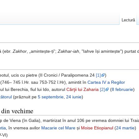
Lectură
ă (ebr.
Zakhor
, „amintește-ți”;
Zakhar-iah
, "Iahve își amintește") purtat
reotul, ucis cu pietre (II Cronici / Paralipomena 24
[1]
)
(746– 745 î.Hr. sau 753-752 î.Hr), amintit în
Cartea IV a Regilor
iul lui Berechia, fiul lui Ido, autorul
Cărţii lui Zaharia
[2]
(
8 februarie
)
ătorul
(prăznuit pe
5 septembrie
,
24 iunie
)
ne din vechime
 de Viena (în Galia), martirizat în anul 106 pe vremea domniei lui Trai
tia
, în vremea avilor
Macarie cel Mare
și
Moise Etiopianul
(
24 martie
)
-VI)