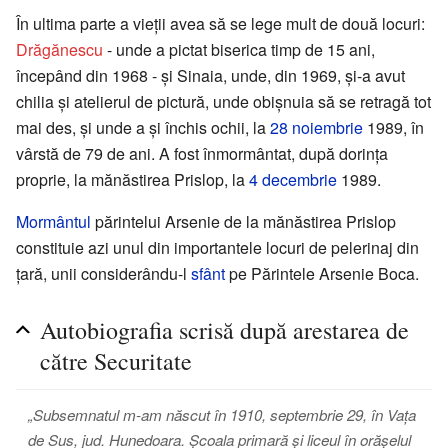
În ultima parte a vieţii avea să se lege mult de două locuri:
Drăgănescu
- unde a pictat biserica timp de 15 ani,
începând din 1968 - şi Sinaia, unde, din 1969, şi-a avut
chilia şi atelierul de pictură, unde obişnuia să se retragă tot
mai des, şi unde a şi închis ochii, la
28 noiembrie
1989, în
vârstă de 79 de ani. A fost înmormântat, după dorinţa
proprie, la mănăstirea Prislop, la
4 decembrie
1989.
Mormântul
părintelui Arsenie de la mănăstirea Prislop
constituie azi unul din importantele locuri de pelerinaj din
ţară, unii considerându-l
sfânt
pe Părintele Arsenie Boca.
Autobiografia scrisă după arestarea de
către Securitate
„Subsemnatul m-am născut în 1910, septembrie 29, în Vața
de Sus, jud. Hunedoara. Școala primară și liceul în orășelul