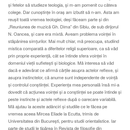
și fetelor să studieze teologia, și m-am pomenit cu câteva
colege. Dar cunoștințe în oraș am izbutit să n-am. Asta am
reușit toată vremea teologiei, deși făceam parte și din
„Reuniunea de muzică Gh. Dima” din Sibiu, de sub dirijorul
N. Oancea, și care era mixtă. Aveam problema voinței în
stăpânirea simțurilor. Mai mult chiar, mă preocupa, studiind
mistica comparată a diferitelor religii superioare, ca să văd
prin proprie experiență, cât se întinde sfera voinței în
domeniul vieții sufletești și biologice. Mă interesa să văd
dacă e adevărat ce afirmă cărțile asupra actelor reflexe, și
asupra instinctelor, că anume sunt independente de voință
și controlul conștiinței. Experiența mea personală însă mi-a
dovedit că acțiunea voinței și a conștiinței se poate întinde și
peste instincte și actele reflexe după o oarecare variabilă.
Mă ajutau la aceste adânciri și studiile ce le făcea pe
vremea aceea Mircea Eliade la Ecutta, trimis de
Universitatea din București, pentru studii orientalistice. Iar
parte de studii le tipărea în Revista de filosofie din