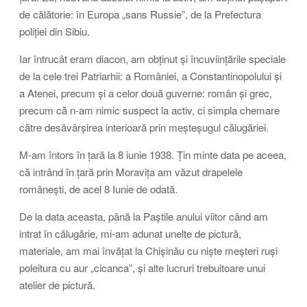
de călătorie: în Europa „sans Russie”, de la Prefectura
poliției din Sibiu.
Iar întrucât eram diacon, am obținut și încuviințările speciale
de la cele trei Patriarhii: a României, a Constantinopolului și
a Atenei, precum și a celor două guverne: român și grec,
precum că n-am nimic suspect la activ, ci simpla chemare
către desăvârșirea interioară prin meșteșugul călugăriei.
M-am întors în țară la 8 iunie 1938. Țin minte data pe aceea,
că intrând în țară prin Moravița am văzut drapelele
românești, de acel 8 Iunie de odată.
De la data aceasta, până la Paștile anului viitor când am
intrat în călugărie, mi-am adunat unelte de pictură,
materiale, am mai învățat la Chișinău cu niște meșteri ruși
poleitura cu aur „cicanca”, și alte lucruri trebuitoare unui
atelier de pictură.