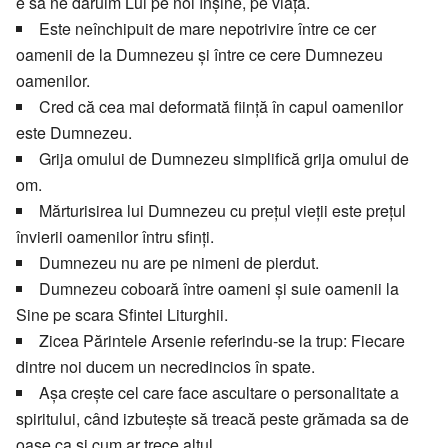
e să ne dăruim Lui pe noi înşine, pe viaţă.
Este neînchipuit de mare nepotrivire între ce cer
oamenii de la Dumnezeu şi între ce cere Dumnezeu
oamenilor.
Cred că cea mai deformată fiinţă în capul oamenilor
este Dumnezeu.
Grija omului de Dumnezeu simplifică grija omului de
om.
Mărturisirea lui Dumnezeu cu preţul vieţii este preţul
învierii oamenilor întru sfinţi.
Dumnezeu nu are pe nimeni de pierdut.
Dumnezeu coboară între oameni şi suie oamenii la
Sine pe scara Sfintei Liturghii.
Zicea Părintele Arsenie referindu-se la trup: Fiecare
dintre noi ducem un necredincios în spate.
Aşa creşte cel care face ascultare o personalitate a
spiritului, când izbuteşte să treacă peste grămada sa de
oase ca şi cum ar trece altul.