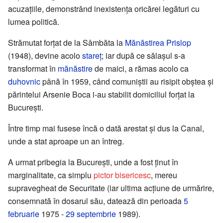
acuzaţiile, demonstrând inexistenţa oricărei legături cu
lumea politică.
Strămutat forţat de la Sâmbăta la
Mănăstirea Prislop
(1948), devine acolo
stareţ
; iar după ce sălaşul s-a
transformat în
mănăstire
de maici, a rămas acolo ca
duhovnic
până în 1959, când comuniştii au risipit obştea şi
părintelui Arsenie Boca i-au stabilit domiciliul forţat la
Bucureşti.
Între timp mai fusese încă o dată arestat şi dus la Canal,
unde a stat aproape un an întreg.
A urmat pribegia la Bucureşti, unde a fost ţinut în
marginalitate, ca simplu
pictor bisericesc
, mereu
supravegheat de Securitate (iar ultima acţiune de urmărire,
consemnată în dosarul său, datează din perioada
5
februarie
1975 -
29 septembrie
1989).