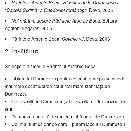
Părintele Arsenie Boca - Biserica de la Drăgănescu:
"Capelă Sixtină" a Ortodoxiei româneşti
, Deva, 2005
Noi mărturii despre Părintele Arsenie Boca
, Editura
Agaton, Făgăraş, 2005
Părintele Arsenie Boca,
Cuvinte vii
, Deva, 2006
Învățătura
Selecție din zicerile Părintelui Arsenie Boca:
Iubirea lui Dumnezeu pentru cel mai mare păcătos este
mai mare decât iubirea celui mai mare sfânt faţă de
Dumnezeu.
Cât asculţi de Dumnezeu, atât ascultă şi Dumnezeu de
tine.
Dumnezeu nu uită de om cum uită omul de Dumnezeu.
Cel mai frumos dar pe care îl putem face lui Dumnezeu