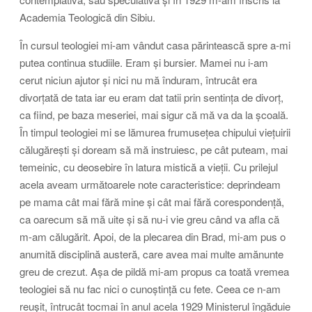
Academia Teologică din Sibiu.
În cursul teologiei mi-am vândut casa părintească spre a-mi
putea continua studiile. Eram și bursier. Mamei nu i-am
cerut niciun ajutor și nici nu mă înduram, întrucât era
divorțată de tata iar eu eram dat tatii prin sentința de divorț,
ca fiind, pe baza meseriei, mai sigur că mă va da la școală.
În timpul teologiei mi se lămurea frumusețea chipului viețuirii
călugărești și doream să mă instruiesc, pe cât puteam, mai
temeinic, cu deosebire în latura mistică a vieții. Cu prilejul
acela aveam următoarele note caracteristice: deprindeam
pe mama cât mai fără mine și cât mai fără corespondență,
ca oarecum să mă uite și să nu-i vie greu când va afla că
m-am călugărit. Apoi, de la plecarea din Brad, mi-am pus o
anumită disciplină austeră, care avea mai multe amănunte
greu de crezut. Așa de pildă mi-am propus ca toată vremea
teologiei să nu fac nici o cunoștință cu fete. Ceea ce n-am
reușit, întrucât tocmai în anul acela 1929 Ministerul îngăduie