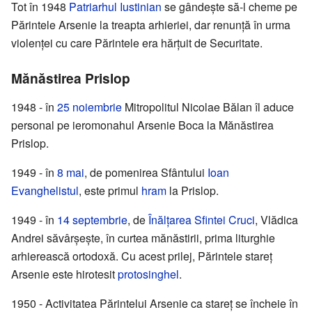
Tot în 1948
Patriarhul Iustinian
se gândește să-l cheme pe
Părintele Arsenie la treapta arhieriei, dar renunță în urma
violenței cu care Părintele era hărțuit de Securitate.
Mănăstirea Prislop
1948 - în
25 noiembrie
Mitropolitul Nicolae Bălan îl aduce
personal pe ieromonahul Arsenie Boca la Mănăstirea
Prislop.
1949 - în
8 mai
, de pomenirea Sfântului
Ioan
Evanghelistul
, este primul
hram
la Prislop.
1949 - în
14 septembrie
, de
Înălţarea Sfintei Cruci
, Vlădica
Andrei săvârşeşte, în curtea mănăstirii, prima liturghie
arhierească ortodoxă. Cu acest prilej, Părintele stareţ
Arsenie este hirotesit
protosinghel
.
1950 - Activitatea Părintelui Arsenie ca stareţ se încheie în