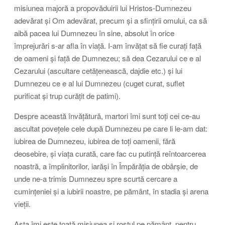
misiunea majoră a propovăduirii lui Hristos-Dumnezeu
adevărat și Om adevărat, precum și a sfințirii omului, ca să
aibă pacea lui Dumnezeu în sine, absolut în orice
împrejurări s-ar afla în viață. I-am învățat să fie curați față
de oameni și față de Dumnezeu; să dea Cezarului ce e al
Cezarului (ascultare cetățenească, dajdie etc.) și lui
Dumnezeu ce e al lui Dumnezeu (cuget curat, suflet
purificat și trup curățit de patimi).
Despre această învățătură, martori îmi sunt toți cei ce-au
ascultat povețele cele după Dumnezeu pe care li le-am dat:
iubirea de Dumnezeu, iubirea de toți oamenii, fără
deosebire, și viața curată, care fac cu putință reîntoarcerea
noastră, a împlinitorilor, iarăși în Împărăția de obârșie, de
unde ne-a trimis Dumnezeu spre scurtă cercare a
cumințeniei și a iubirii noastre, pe pământ, în stadia și arena
vieții.
Asta îmi este toată misiunea și rostul pe pământ, pentru