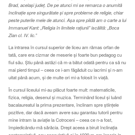
Brad, același județ. De pe atunci mi se remarca o anumită
înclinație spre singurătate și spre probleme de religie, chiar
peste puterile mele de atunci. Așa spre pildă am o carte a lui
Immanuel Kant: „Religia în limitele rațiunii” iscălită: „Boca
Zian cl. IV. lic.”
La intrarea în cursul superior de liceu am rămas orfan de
tată, care era cizmar de meserie și foarte bun pedagog cu
fiul său. Știu până astăzi că m-a bătut odată pentru ca să nu
mai pierd timpul – ceea ce i-am făgăduit cu lacrimi și n-am
uitat până acum, și de multe ori mi-a folosit în viață.
În cursul liceului mi-au plăcut foarte mult: matematicile,
fizica, religia, desenul și muzica. Terminând liceul și luând
bacalaureatul la prima prezentare, înclinam spre științele
pozitive, dar dacă aveam avere sau garantau tutorii pentru
mine intram la aviație la Cotroceni – ceea ce n-a fost,
împiedicându-mă sărăcia. Drept aceea a biruit înclinația
contemplativă, sau speculativă și în 1929 m-am înscris la