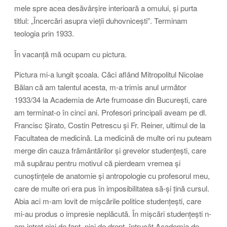
mele spre acea desăvârșire interioară a omului, și purta
titlul: „Încercări asupra vieții duhovnicești”. Terminam
teologia prin 1933.
În vacanță mă ocupam cu pictura.
Pictura mi-a lungit școala. Căci aflând Mitropolitul Nicolae
Bălan că am talentul acesta, m-a trimis anul următor
1933/34 la Academia de Arte frumoase din București, care
am terminat-o în cinci ani. Profesori principali aveam pe dl.
Francisc Șirato, Costin Petrescu și Fr. Reiner, ultimul de la
Facultatea de medicină. La medicină de multe ori nu puteam
merge din cauza frământărilor și grevelor studențești, care
mă supărau pentru motivul că pierdeam vremea și
cunoștințele de anatomie și antropologie cu profesorul meu,
care de multe ori era pus în imposibilitatea să-și țină cursul.
Abia aci m-am lovit de mișcările politice studențești, care
mi-au produs o impresie neplăcută. În mișcări studențești n-
am intrat nici de fapt, nici de drept, întrucât Academia de