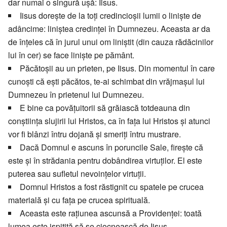
dar numai o singură uşă: Iisus.
Iisus doreşte de la toţi credincioşii lumii o linişte de
adâncime: liniştea credinţei în Dumnezeu. Aceasta ar da
de înţeles că în jurul unui om liniştit (din cauza rădăcinilor
lui în cer) se face linişte pe pământ.
Păcătoşii au un prieten, pe Iisus. Din momentul în care
cunoşti că eşti păcătos, te-ai schimbat din vrăjmaşul lui
Dumnezeu în prietenul lui Dumnezeu.
E bine ca povăţuitorii să grăiască totdeauna din
conştiinţa slujirii lui Hristos, ca în faţa lui Hristos şi atunci
vor fi blânzi întru dojană şi smeriţi întru mustrare.
Dacă Domnul e ascuns în poruncile Sale, fireşte că
este şi în strădania pentru dobândirea virtuţilor. El este
puterea sau sufletul nevoinţelor virtuţii.
Domnul Hristos a fost răstignit cu spatele pe crucea
materială şi cu faţa pe crucea spirituală.
Aceasta este raţiunea ascunsă a Providenţei: toată
lumea este ispitită să se ciocnească de Iisus.