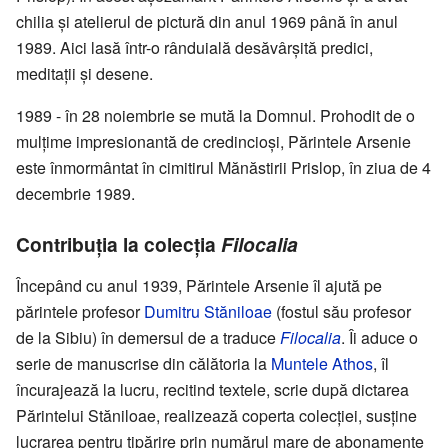
chilia şi atelierul de pictură din anul 1969 până în anul
1989. Aici lasă într-o rânduială desăvârşită predici,
meditaţii şi desene.
1989 - în 28 noiembrie se mută la Domnul. Prohodit de o
mulţime impresionantă de credincioşi, Părintele Arsenie
este înmormântat în cimitirul Mănăstirii Prislop, în ziua de 4
decembrie 1989.
Contribuţia la colecţia
Filocalia
Începând cu anul 1939, Părintele Arsenie îl ajută pe
părintele profesor
Dumitru Stăniloae
(fostul său profesor
de la Sibiu) în demersul de a traduce
Filocalia
. Îi aduce o
serie de manuscrise din călătoria la
Muntele Athos
, îl
încurajează la lucru, recitind textele, scrie după dictarea
Părintelui Stăniloae, realizează coperta colecţiei, susţine
lucrarea pentru tipărire prin numărul mare de abonamente