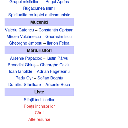
Grupul misticilor
––
Rugul Aprins
Rugăciunea inimii
Spiritualitatea luptei anticomuniste
Mucenici
Valeriu Gafencu
–
Constantin Oprișan
Mircea Vulcănescu
–
Gherasim Iscu
Gheorghe Jimboiu
–
Ilarion Felea
Mărturisitori
Arsenie Papacioc
–
Iustin Pârvu
Benedict Ghiuș
–
Gheorghe Calciu
Ioan Ianolide
–
Adrian Făgețeanu
Radu Gyr
–
Sofian Boghiu
Dumitru Stăniloae
–
Arsenie Boca
Liste
Sfinții închisorilor
Poeții închisorilor
Cărți
Alte resurse