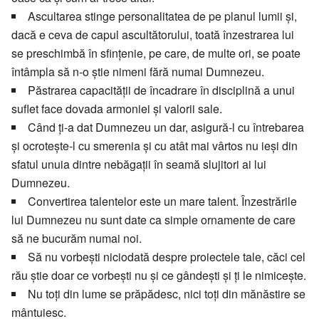
Ascultarea stinge personalitatea de pe planul lumii şi,
dacă e ceva de capul ascultătorului, toată înzestrarea lui
se preschimbă în sfinţenie, pe care, de multe ori, se poate
întâmpla să n-o ştie nimeni fără numai Dumnezeu.
Păstrarea capacităţii de încadrare în disciplină a unui
suflet face dovada armoniei şi valorii sale.
Când ţi-a dat Dumnezeu un dar, asigură-l cu întrebarea
şi ocroteşte-l cu smerenia şi cu atât mai vârtos nu ieşi din
sfatul unuia dintre nebăgaţii în seamă slujitori ai lui
Dumnezeu.
Convertirea talentelor este un mare talent. Înzestrările
lui Dumnezeu nu sunt date ca simple ornamente de care
să ne bucurăm numai noi.
Să nu vorbeşti niciodată despre proiectele tale, căci cel
rău ştie doar ce vorbeşti nu şi ce gândeşti şi ţi le nimiceşte.
Nu toţi din lume se prăpădesc, nici toţi din mănăstire se
mântuiesc.