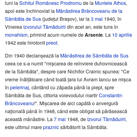
luni la
Schitul Românesc Prodromu
de la
Muntele Athos
,
apoi este închinoviat la
Mănăstirea Brâncoveanu de la
Sâmbăta de Sus
(judeţul Braşov), iar la
3 mai
1940, în
Vinerea
Izvorului Tămăduirii
din acel an, este tuns în
monahism
, primind acum numele de
Arsenie
. La
10 aprilie
1942 este hirotonit
preot
.
Din 1940 declanşează la
Mănăstirea de Sâmbăta de Sus
ceea ce s-a numit "mişcarea de reînviere duhovnicească
de la Sâmbăta", despre care Nichifor Crainic spunea: "Ce
vreme înălţătoare când toată ţara lui Avram Iancu se mişca
în
pelerinaj
, cântând cu zăpada până la piept, spre
Sâmbăta de Sus, ctitoria voievodului martir
Constantin
Brâncoveanu
!". Mișcarea de aici capătă o anvergură
națională până în 1948, când este obligat să părăsească
această mănăstire. La
7 mai
1948, de
Izvorul Tămăduirii
,
este ultimul mare
praznic
sărbătorit la Sâmbăta.