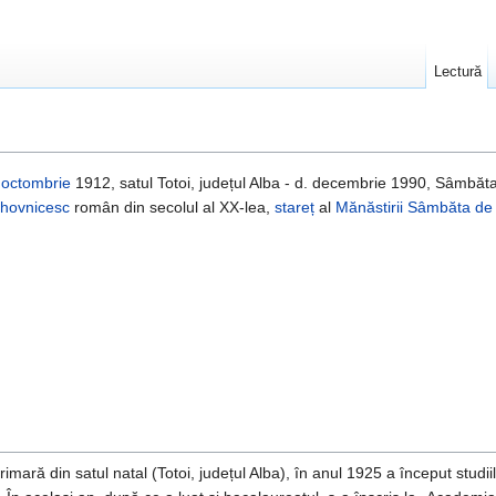
Lectură
 octombrie
1912, satul Totoi, județul Alba - d. decembrie 1990, Sâmbăta
uhovnicesc
român din secolul al XX-lea,
stareț
al
Mănăstirii Sâmbăta de
mară din satul natal (Totoi, județul Alba), în anul 1925 a început studiil