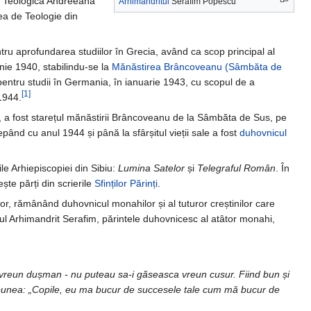
mia Teologică Andreeană”
Arhimandritul
Serafim Popescu
tea de Teologie din
entru aprofundarea studiilor în Grecia, având ca scop principal al
unie 1940, stabilindu-se la
Mănăstirea Brâncoveanu (Sâmbăta de
pentru studii în Germania, în ianuarie 1943, cu scopul de a
[1]
 1944.
54, a fost starețul mănăstirii Brâncoveanu de la Sâmbăta de Sus, pe
pând cu anul 1944 și până la sfârșitul vieții sale a fost
duhovnicul
le Arhiepiscopiei din Sibiu:
Lumina Satelor
și
Telegraful Român
. În
ște părți din scrierile
Sfinților Părinți
.
ilor, rămânând duhovnicul monahilor și al tuturor creștinilor care
l Arhimandrit Serafim, părintele duhovnicesc al atâtor monahi,
ut vreun dușman - nu puteau sa-i găseasca vreun cusur. Fiind bun și
i spunea: „Copile, eu ma bucur de succesele tale cum mă bucur de