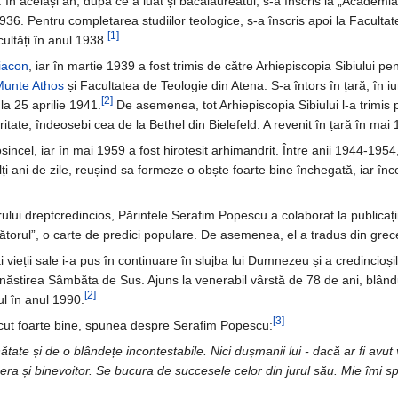
2. În același an, după ce a luat și bacalaureatul, s-a înscris la „Acade
1936. Pentru completarea studiilor teologice, s-a înscris apoi la Faculta
[1]
cultăți în anul 1938.
iacon
, iar în martie 1939 a fost trimis de către Arhiepiscopia Sibiului p
Munte Athos
și Facultatea de Teologie din Atena. S-a întors în țară, în i
[2]
 la 25 aprilie 1941.
De asemenea, tot Arhiepiscopia Sibiului l-a trimis 
ritate, îndeosebi cea de la Bethel din Bielefeld. A revenit în țară în mai
sincel, iar în mai 1959 a fost hirotesit arhimandrit. Între anii 1944-19
 ani de zile, reușind sa formeze o obște foarte bine închegată, iar înce
ui dreptcredincios, Părintele Serafim Popescu a colaborat la publicații
nătorul”, o carte de predici populare. De asemenea, el a tradus din grece
ai vieții sale i-a pus în continuare în slujba lui Dumnezeu și a credincioș
stirea Sâmbăta de Sus. Ajuns la venerabil vârstă de 78 de ani, blându
[2]
ul în anul 1990.
[3]
scut foarte bine, spunea despre Serafim Popescu:
ătate și de o blândețe incontestabile. Nici dușmanii lui - dacă ar fi av
 era și binevoitor. Se bucura de succesele celor din jurul său. Mie îm