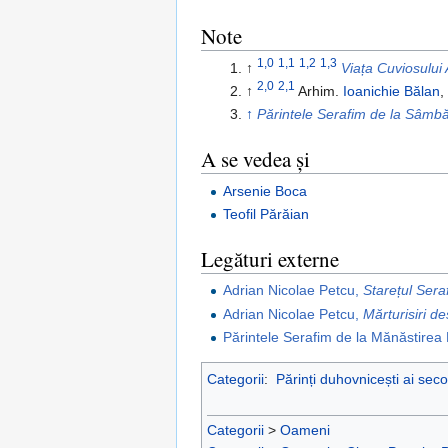
Note
1,0
1,1
1,2
1,3
↑
Viața Cuviosului
2,0
2,1
↑
Arhim.
Ioanichie Bălan
,
↑
Părintele Serafim de la Sâmb
A se vedea și
Arsenie Boca
Teofil Părăian
Legături externe
Adrian Nicolae Petcu,
Starețul Ser
Adrian Nicolae Petcu,
Mărturisiri 
Părintele Serafim de la Mănăstire
Categorii
:
Părinți duhovnicești ai seco
Categorii
>
Oameni