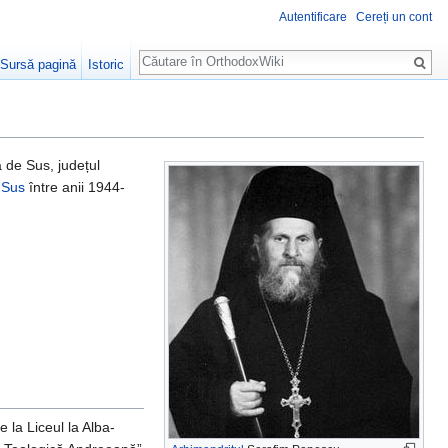
Autentificare
Cereți un cont
Căutare
Sursă pagină
Istoric
 de Sus, județul
 Sus
între anii 1944-
e la Liceul la Alba-