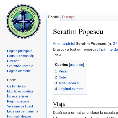
Pagină
Discuție
Serafim Popescu
Salt la:
navigare
,
căutare
Arhimandritul
Serafim Popescu
(n.
27
Brașov) a fost un remarcabil
părinte d
Pagina principală
1954.
Portalul comunității
Cafenea
Cuprins
[
ascunde
]
Schimbări recente
Pagină aleatorie
1
Viața
2
Note
Unelte
3
A se vedea și
Ce trimite aici
4
Legături externe
Modificări corelate
Încărcare fișier
Pagini speciale
Viața
Versiune de tipărit
Legătură permanentă
După ce a urmat cinci clase la școala pri
Informații despre