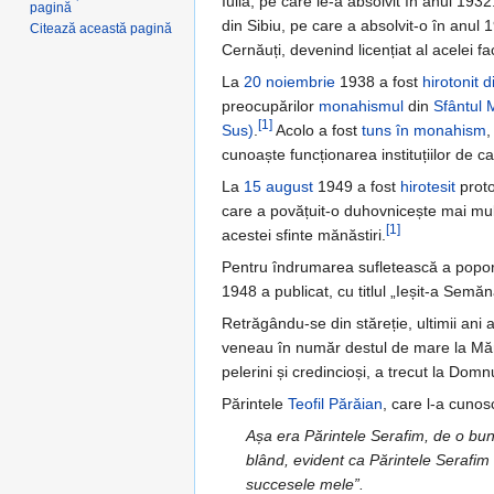
Iulia, pe care le-a absolvit în anul 193
pagină
din Sibiu, pe care a absolvit-o în anul 
Citează această pagină
Cernăuți, devenind licențiat al acelei fa
La
20 noiembrie
1938 a fost
hirotonit
d
preocupărilor
monahismul
din
Sfântul 
[1]
Sus)
.
Acolo a fost
tuns în monahism
,
cunoaște funcționarea instituțiilor de ca
La
15 august
1949 a fost
hirotesit
proto
care a povățuit-o duhovnicește mai mulți
[1]
acestei sfinte mănăstiri.
Pentru îndrumarea sufletească a poporul
1948 a publicat, cu titlul „Ieșit-a Semă
Retrăgându-se din stăreție, ultimii ani 
veneau în număr destul de mare la Mănă
pelerini și credincioși, a trecut la Domn
Părintele
Teofil Părăian
, care l-a cuno
Așa era Părintele Serafim, de o bun
blând, evident ca Părintele Serafim
succesele mele”.