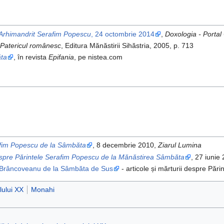
 Arhimandrit Serafim Popescu
, 24 octombrie 2014
,
Doxologia - Portal
Patericul românesc
, Editura Mănăstirii Sihăstria, 2005, p. 713
ăta
, în revista
Epifania
, pe nistea.com
afim Popescu de la Sâmbăta
, 8 decembrie 2010,
Ziarul Lumina
despre Părintele Serafim Popescu de la Mănăstirea Sâmbăta
, 27 iunie
a Brâncoveanu de la Sâmbăta de Sus
- articole și mărturii despre Pă
lului XX
Monahi