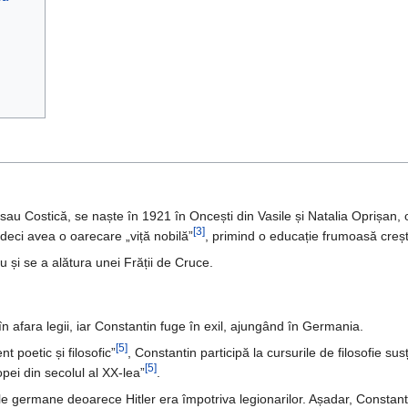
au Costică, se naște în 1921 în Oncești din Vasile și Natalia Oprișan, o 
[3]
, deci avea o oarecare „viță nobilă”
, primind o educație frumoasă crești
 și se a alătura unei Frății de Cruce.
n afara legii, iar Constantin fuge în exil, ajungând în Germania.
[5]
t poetic și filosofic”
, Constantin participă la cursurile de filosofie su
[5]
pei din secolul al XX-lea”
.
ile germane deoarece Hitler era împotriva legionarilor. Așadar, Constantin