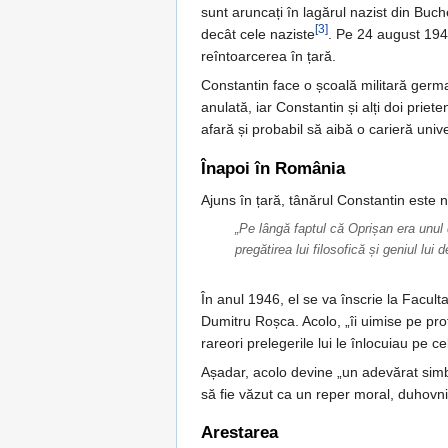
sunt aruncați în lagărul nazist din Buc
[3]
decât cele naziste
. Pe 24 august 1944
reîntoarcerea în țară.
Constantin face o școală militară germa
anulată, iar Constantin și alți doi prie
afară și probabil să aibă o carieră univ
Înapoi în România
Ajuns în țară, tânărul Constantin este nu
„Pe lângă faptul că Oprișan era unul 
pregătirea lui filosofică și geniul lui
În anul 1946, el se va înscrie la Facult
Dumitru Roșca. Acolo, „îi uimise pe prof
rareori prelegerile lui le înlocuiau pe c
Așadar, acolo devine „un adevărat simbo
să fie văzut ca un reper moral, duhovn
Arestarea