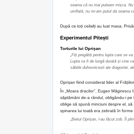
seama că nu mai puteam mișca. Nu ră
umflată, nu mi-am putut da seama ce
După ce toți ceilalți au luat masa, Pris
Experimentul Pitești
Torturile lui Oprișan
„Fiți pregătiți pentru lupta care se v
Lupta va fi de lungă durată și cine v
săbiile duhovnicești ale dragostei, ale
Oprișan fiind considerat lider al Frății
În „Moara dracilor”, Eugen Măgirescu î
săptămâni de-a rândul, obligându-i pe toț
oblige să spună minciuni despre el, să 
spinarea lui toată era zebrată în forme r
„Bietul Oprișan, l-au făcut zob. Îl pl