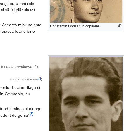
nești erau mai rele
și să își plănuiască
r. Această misiune este
Constantin Oprișan în copilărie.
trăiască foarte bine
telectuale românești. Cu
[2]
(Dumitru Bordeianu
)
sorilor Lucian Blaga și
i în Germania, nu
fund luminos și ajunge
[3]
student de geniu”
.