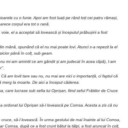
oarele cu o funie. Apoi am fost luați pe rând toți cei patru rămași,
arece corpul era tot o rană.
ă voie, el a acceptat să lovească și începutul prăbușirii a fost
din mână, spunând că el nu mai poate lovi. Atunci s-a repezit la el
 picior până în colț, sub geam.
nu mi-am amintit ce am gândit și am judecat în acea clipă), l-am
r”.
. Că am lovit tare sau nu, nu mai are nici o importanță, ci faptul că
să merg la moarte. De aici a început căderea.
a, care lucrase sub sefia lui Oprișan, fiind seful Frătiilor de Cruce
 s-a ordonat lui Oprișan să-l lovească pe Comsa. Acesta a zis că nu
de cruce, să-l lovească. În urma gestului de mai înainte al lui Comsa,
. Iar Comsa, după ce a fost crunt bătut la tălpi, a fost aruncat în colț,