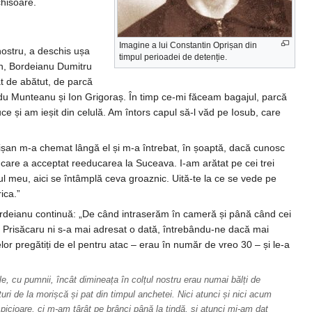
chisoare.
Imagine a lui Constantin Oprișan din
nostru, a deschis ușa
timpul perioadei de detenție.
tin, Bordeianu Dumitru
ât de abătut, de parcă
u Munteanu și Ion Grigoraș. În timp ce-mi făceam bagajul, parcă
ce și am ieșit din celulă. Am întors capul să-l văd pe Iosub, care
prișan m-a chemat lângă el și m-a întrebat, în șoaptă, dacă cunosc
care a acceptat reeducarea la Suceava. I-am arătat pe cei trei
ul meu, aici se întâmplă ceva groaznic. Uită-te la ce se vede pe
ica.”
 Bordeianu continuă: „De când intraserăm în cameră și până când cei
nt. Prisăcaru ni s-a mai adresat o dată, întrebându-ne dacă mai
or pregătiți de el pentru atac – erau în număr de vreo 30 – și le-a
e, cu pumnii, încât dimineața în colțul nostru erau numai bălți de
ri de la morișcă și pat din timpul anchetei. Nici atunci și nici acum
 picioare, ci m-am târât pe brânci până la tindă, și atunci mi-am dat