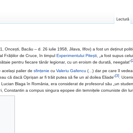
Lectură
, Oncești, Bacău – d. 26 iulie 1958, Jilava, Ilfov) a fost un deținut politi
 al Frățiilor de Cruce, în timpul
Experimentului Pitești
, „a fost supus celu
[
at bătaie pentru fiecare tânăr legionar, cu un eroism de durată, neegalat”
e același palier de
sfințenie
cu
Valeriu Gafencu
(...) dar pe care îl vedea
[3]
eau că dacă Oprișan ar fi trăit putea să fie un al doilea Eliade”
. Ucenic
i Lucian Blaga în România, era considerat de profesorul său „un studen
uri, Constantin a compus singura epopee din temnițele comuniste din l