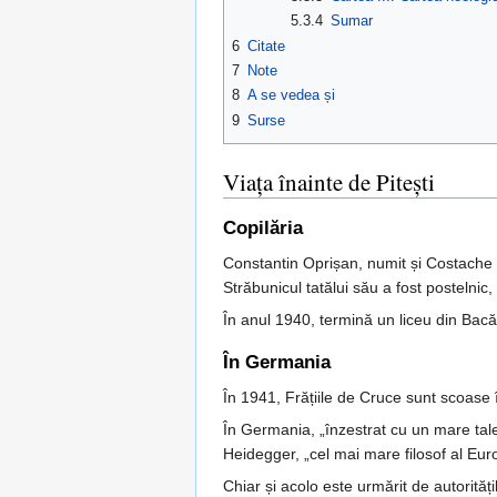
5.3.4
Sumar
6
Citate
7
Note
8
A se vedea și
9
Surse
Viața înainte de Pitești
Copilăria
Constantin Oprișan, numit și Costache s
Străbunicul tatălui său a fost postelnic
În anul 1940, termină un liceu din Bacău
În Germania
În 1941, Frățiile de Cruce sunt scoase î
În Germania, „înzestrat cu un mare talen
Heidegger, „cel mai mare filosof al Euro
Chiar și acolo este urmărit de autorităț