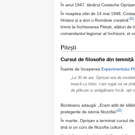
În anul 1947, tânărul Costache Oprișan
În noaptea zilei de 14 mai 1948, Costac
[5]
Hristos și a dori o Românie creștină”
trimis la închisoarea Pitești, alături de
comandantul legionar al închisorii, el va
Pitești
Cursul de filosofie din temniță
Înainte de începerea
Experimentului Pit
„La 30 de ani, Oprișan era de invidia
treacă cu folos, l-am rugat să ne țină
de plăcute și atrăgătoare încât, opt 
Bordeianu adaugă: „Eram atât de slăbiț
[2]
prelegerile de istoria filozofiei”
.
În martie, Oprișan a terminat cursul de 
țină si un curs de filozofia culturii.