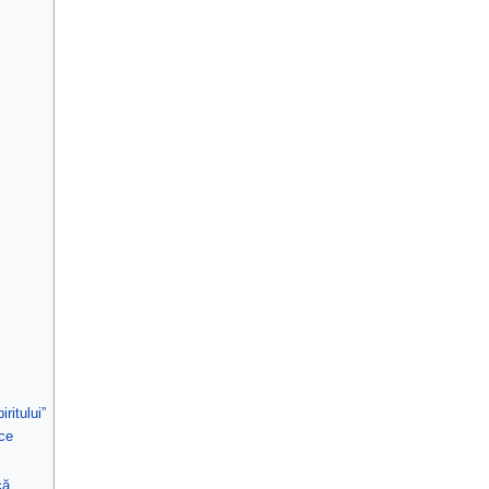
ritului”
ice
că