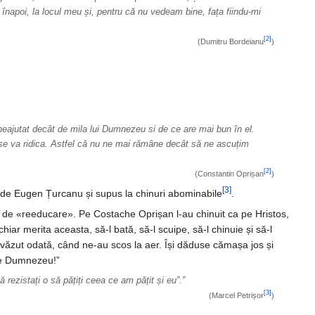
apoi, la locul meu și, pentru că nu vedeam bine, fața fiindu-mi
[2]
(Dumitru Bordeianu
)
r, neajutat decât de mila lui Dumnezeu si de ce are mai bun în el.
ar se va ridica. Astfel că nu ne mai rămâne decât să ne ascuțim
[2]
(Constantin Oprișan
)
[3]
zat de Eugen Țurcanu și supus la chinuri abominabile
.
i de «reeducare». Pe Costache Oprișan l-au chinuit ca pe Hristos,
hiar merita aceasta, să-l bată, să-l scuipe, să-l chinuie și să-l
m văzut odată, când ne-au scos la aer. Își dăduse cămașa jos și
știe Dumnezeu!”
 rezistați o să pățiți ceea ce am pățit și eu”.”
[3]
(Marcel Petrișor
)