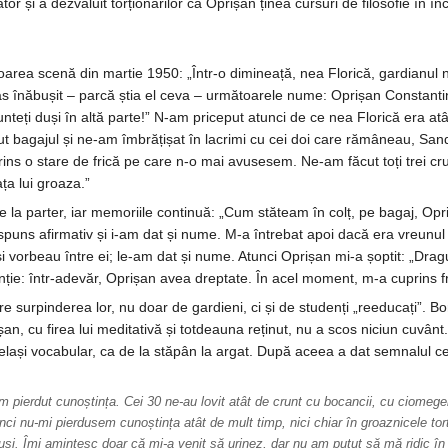
tor și a dezvăluit torționarilor că Oprișan ținea cursuri de filosofie în în
area scenă din martie 1950: „Într-o dimineață, nea Florică, gardianul 
u glas înăbușit – parcă știa el ceva – următoarele nume: Oprișan Constan
unteți duși în altă parte!” N-am priceput atunci de ce nea Florică era at
bagajul și ne-am îmbrățișat în lacrimi cu cei doi care rămâneau, Sand
ins o stare de frică pe care n-o mai avusesem. Ne-am făcut toți trei cru
a lui groaza.”
 de la parter, iar memoriile continuă: „Cum stăteam în colț, pe bagaj, O
puns afirmativ și i-am dat și nume. M-a întrebat apoi dacă era vreunul 
i vorbeau între ei; le-am dat și nume. Atunci Oprișan mi-a șoptit: „Drag
enție: într-adevăr, Oprișan avea dreptate. În acel moment, m-a cuprins fr
pre surpinderea lor, nu doar de gardieni, ci și de studenți „reeducați”.
ișan, cu firea lui meditativă și totdeauna reținut, nu a scos niciun cuvâ
lași vocabular, ca de la stăpân la argat. După aceea a dat semnalul cel
m pierdut cunoștința. Cei 30 ne-au lovit atât de crunt cu bocancii, cu ciomegel
i nu-mi pierdusem cunoștința atât de mult timp, nici chiar în groaznicele tortu
ăuși. Îmi amintesc doar că mi-a venit să urinez, dar nu am putut să mă ridic în