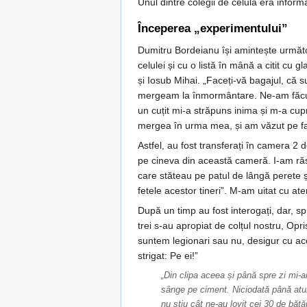
Unul dintre colegii de celulă era informa
Începerea „experimentului”
Dumitru Bordeianu își amintește următo
celulei și cu o listă în mână a citit c
și Iosub Mihai. „Faceți-vă bagajul, că s
mergeam la înmormântare. Ne-am făcut 
un cuțit mi-a străpuns inima și m-a cupr
mergea în urma mea, și am văzut pe faț
Astfel, au fost transferați în camera 2
pe cineva din această cameră. I-am răs
care stăteau pe patul de lângă perete ș
fetele acestor tineri”. M-am uitat cu at
După un timp au fost interogați, dar, s
trei s-au apropiat de colțul nostru, Opr
suntem legionari sau nu, desigur cu ace
strigat: Pe ei!”
„Din clipa aceea și până spre zi mi-a
sânge pe ciment. Niciodată până atunc
nu știu cât ne-au lovit cei 30 de băt