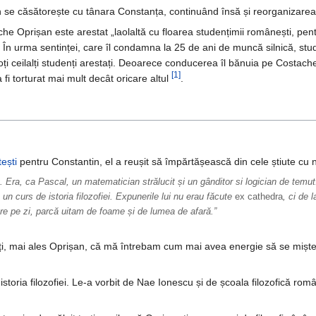
 se căsătorește cu tânara Constanța, continuând însă și reorganizarea 
he Oprișan este arestat „laolaltă cu floarea studențimii românești, pent
. În urma sentinței, care îl condamna la 25 de ani de muncă silnică, stu
 toți ceilalți studenți arestați. Deoarece conducerea îl bănuia pe Costach
[1]
 fi torturat mai mult decât oricare altul
.
ești
pentru Constantin, el a reușit să împărtășească din cele știute cu no
t. Era, ca Pascal, un matematician strălucit și un gânditor si logician de temu
 un curs de istoria filozofiei. Expunerile lui nu erau făcute
ex cathedra
, ci de l
ore pe zi, parcă uitam de foame și de lumea de afară.”
i, mai ales Oprișan, că mă întrebam cum mai avea energie să se miște, 
istoria filozofiei. Le-a vorbit de Nae Ionescu și de școala filozofică ro