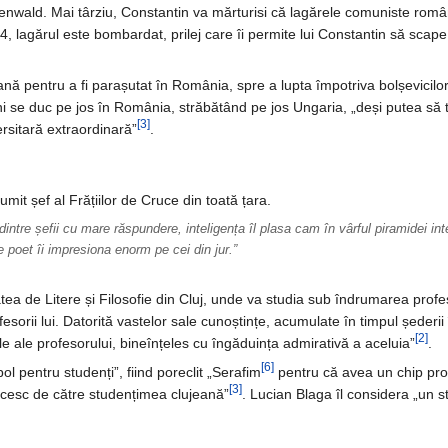
henwald. Mai târziu, Constantin va mărturisi că lagărele comuniste româ
, lagărul este bombardat, prilej care îi permite lui Constantin să scape 
nă pentru a fi parașutat în România, spre a lupta împotriva bolșevicilo
teni se duc pe jos în România, străbătând pe jos Ungaria, „deși putea să 
[3]
ersitară extraordinară”
.
mit șef al Frățiilor de Cruce din toată țara.
dintre șefii cu mare răspundere, inteligența îl plasa cam în vârful piramidei in
 de poet îi impresiona enorm pe cei din jur.”
atea de Litere și Filosofie din Cluj, unde va studia sub îndrumarea profe
esorii lui. Datorită vastelor sale cunoștințe, acumulate în timpul șederi
[2]
ele ale profesorului, bineînțeles cu îngăduința admirativă a aceluia”
.
[6]
l pentru studenți”, fiind poreclit „Serafim
pentru că avea un chip pro
[3]
icesc de către studențimea clujeană”
. Lucian Blaga îl considera „un 