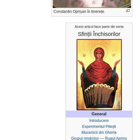
Constantin Oprișan în tinerețe.
Acest articol face parte din seria
Sfinții Închisorilor
General
Introducere
Experimentul Pitești
Mucenicii din Gherla
Grupul misticilor
––
Rugul Aprins