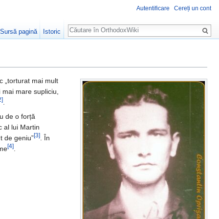
Autentificare
Cereți un cont
Căutare
Sursă pagină
Istoric
c „torturat mai mult
i mai mare supliciu,
2]
.
u de o forță
 al lui Martin
[3]
t de geniu”
. În
[4]
ume
.