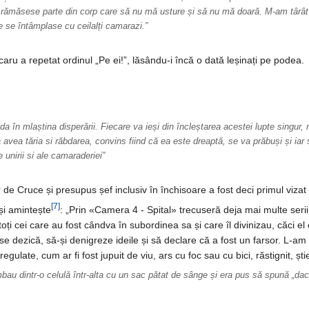
măsese parte din corp care să nu mă usture și să nu mă doară. M-am târât în
 se întâmplase cu ceilalți camarazi.”
ăcaru a repetat ordinul „Pe ei!”, lăsându-i încă o dată leșinați pe podea.
a da în mlaștina disperării. Fiecare va ieși din încleștarea acestei lupte singu
a avea tăria si răbdarea, convins fiind că ea este dreaptă, se va prăbuși și i
 unirii si ale camaraderiei”
lor de Cruce și presupus șef inclusiv în închisoare a fost deci primul vi
[7]
și amintește
: „Prin «Camera 4 - Spital» trecuseră deja mai multe seri
i cei care au fost cândva în subordinea sa și care îl divinizau, căci el c
se dezică, să-și denigreze ideile și să declare că a fost un farsor. L-a
egulate, cum ar fi fost jupuit de viu, ars cu foc sau cu bici, răstignit, 
imbau dintr-o celulă într-alta cu un sac pătat de sânge și era pus să spună „dacă