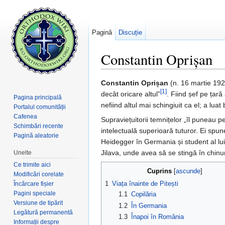
Pagină
Discuție
Constantin Oprișan
Salt la:
navigare
,
căutare
Constantin Oprișan
(n. 16 martie 1921
[1]
decât oricare altul”
. Fiind șef pe țară
Pagina principală
nefiind altul mai schingiuit ca el; a lu
Portalul comunității
Cafenea
Supraviețuitorii temnițelor „îl puneau p
Schimbări recente
intelectuală superioară tuturor. Ei spun
Pagină aleatorie
Heidegger în Germania și student al lu
Jilava, unde avea să se stingă în chin
Unelte
Ce trimite aici
Cuprins
[
ascunde
]
Modificări corelate
1
Viața înainte de Pitești
Încărcare fișier
Pagini speciale
1.1
Copilăria
Versiune de tipărit
1.2
În Germania
Legătură permanentă
1.3
Înapoi în România
Informații despre