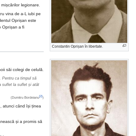
mișcărilor legionare.
ru vina de a-L iubi pe
dentul Oprișan este
e Oprișan a fi
Constantin Oprișan în libertate.
ii săi colegi de celulă.
t. Pentru ca timpul să
a suflet la suflet și atât
[2]
(Dumitru Bordeianu
)
atunci când își ținea
mânească și a promis să