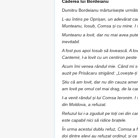
Căderea lui Bordeianu
Dumitru Bordeianu mărturisește următ
L-au întins pe Oprișan, un adevărat cada
Munteanu, Iosub, Comsa și cu mine. I s
Munteanu a lovit, dar nu mai avea putere.
inevitabil.
A fost pus apoi Iosub să lovească. A lov
Cantemir, l-a lovit cu un centiron peste
Acum îmi venea rândul mie. Când mi s-a
auzit pe Prisăcaru strigând: „Lovește-ți 
Știu că am lovit, dar nu din cauza ameni
am lovit pe omul cel mai drag, de la ca
I-a venit rândul și lui Comsa Ieronim. I
din Moldova, a refuzat.
Refuzul lui i-a zguduit pe toți cei din
este capabil nici să ridice brațele.
În urma acestui dublu refuz, Comsa a fos
doi dintre elevi au refuzat ordinul; și ce