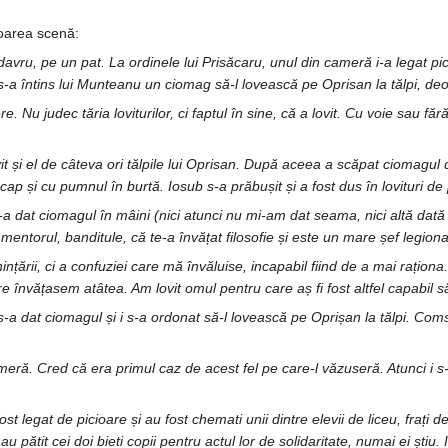
oarea scenă:
vru, pe un pat. La ordinele lui Prisăcaru, unul din cameră i-a legat pici
-a întins lui Munteanu un ciomag să-l lovească pe Oprisan la tălpi, deo
 Nu judec tăria loviturilor, ci faptul în sine, că a lovit. Cu voie sau făr
it și el de câteva ori tălpile lui Oprisan. După aceea a scăpat ciomagul 
 cap și cu pumnul în burtă. Iosub s-a prăbușit și a fost dus în lovituri de
 dat ciomagul în mâini (nici atunci nu mi-am dat seama, nici altă dată 
mentorul, banditule, că te-a învățat filosofie și este un mare șef legiona
nțării, ci a confuziei care mă învăluise, incapabil fiind de a mai raționa
re învățasem atâtea. Am lovit omul pentru care aș fi fost altfel capabil 
 s-a dat ciomagul și i s-a ordonat să-l lovească pe Oprișan la tălpi. Coms
 cameră. Cred că era primul caz de acest fel pe care-l văzuseră. Atunci i
t legat de picioare și au fost chemati unii dintre elevii de liceu, frați 
 au pătit cei doi bieti copii pentru actul lor de solidaritate, numai ei știu