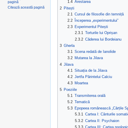
1.4
Arestarea
pagină
Citează această pagină
2
Pitești
2.1
Cursul de filosofie din temniță
2.2
Începerea „experimentului”
2.3
Experimentul Pitești
2.3.1
Torturile lui Oprișan
2.3.2
Căderea lui Bordeianu
3
Gherla
3.1
Scena redată de Ianolide
3.2
Mutarea la Jilava
4
Jilava
4.1
Situația de la Jilava
4.2
Jertfa Părintelui Calciu
4.3
Moartea
5
Poeziile
5.1
Transmiterea orală
5.2
Tematică
5.3
Epopeea românească „Cărțile Spi
5.3.1
Cartea I: Cânturile somat
5.3.2
Cartea II: Psychaion
5.3.3
Cartea III: Cartea noologi