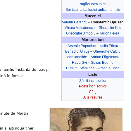
Rugăciunea inimii
Spiritualitatea luptei anticomuniste
Mucenici
Valeriu Gafencu
–
Constantin Oprișan
Mircea Vulcănescu
–
Gherasim Iscu
Gheorghe Jimboiu
–
Ilarion Felea
Mărturisitori
Arsenie Papacioc
–
Iustin Pârvu
Benedict Ghiuș
–
Gheorghe Calciu
Ioan Ianolide
–
Adrian Făgețeanu
Radu Gyr
–
Sofian Boghiu
Dumitru Stăniloae
–
Arsenie Boca
familie înstărită de răzeși.
Liste
nă în familie.
Sfinții închisorilor
Poeții închisorilor
Cărți
Alte resurse
sținute de Martin
 și alți nouă tineri