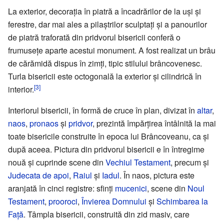
La exterior, decorația în piatră a încadrărilor de la uși și
ferestre, dar mai ales a pilaștrilor sculptați și a panourilor
de piatră traforată din pridvorul bisericii conferă o
frumusețe aparte acestui monument. A fost realizat un brâu
de cărămidă dispus în zimți, tipic stilului brâncovenesc.
Turla bisericii este octogonală la exterior și cilindrică în
[3]
interior.
Interiorul bisericii, în formă de cruce în plan, divizat în
altar
,
naos
,
pronaos
și
pridvor
, prezintă împărțirea întâlnită la mai
toate bisericile construite în epoca lui Brâncoveanu, ca și
după aceea. Pictura din pridvorul bisericii e în întregime
nouă și cuprinde scene din
Vechiul Testament
, precum și
Judecata de apoi
,
Raiul
și
Iadul
. În naos, pictura este
aranjată în cinci registre: sfinți
mucenici
, scene din
Noul
Testament
,
prooroci
,
Învierea Domnului
și
Schimbarea la
Față
. Tâmpla bisericii, construită din zid masiv, care