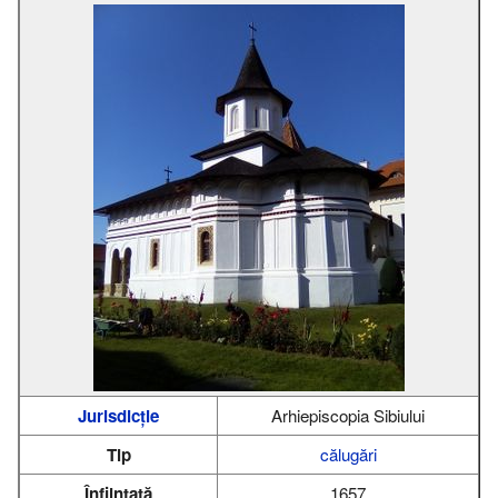
Jurisdicție
Arhiepiscopia Sibiului
Tip
călugări
Înființată
1657