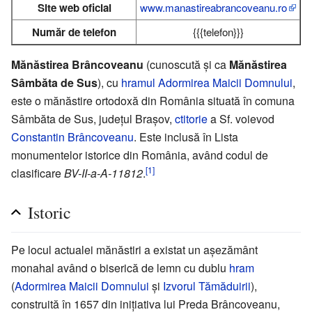
Site web oficial
www.manastireabrancoveanu.ro
Număr de telefon
{{{telefon}}}
Mănăstirea Brâncoveanu
(cunoscută și ca
Mănăstirea
Sâmbăta de Sus
), cu
hramul
Adormirea Maicii Domnului
,
este o mănăstire ortodoxă din România situată în comuna
Sâmbăta de Sus, județul Brașov,
ctitorie
a Sf. voievod
Constantin Brâncoveanu
. Este inclusă în Lista
monumentelor istorice din România, având codul de
[1]
clasificare
BV-II-a-A-11812
.
Istoric
Pe locul actualei mănăstiri a existat un așezământ
monahal având o biserică de lemn cu dublu
hram
(
Adormirea Maicii Domnului
și
Izvorul Tămăduirii
),
construită în 1657 din inițiativa lui Preda Brâncoveanu,