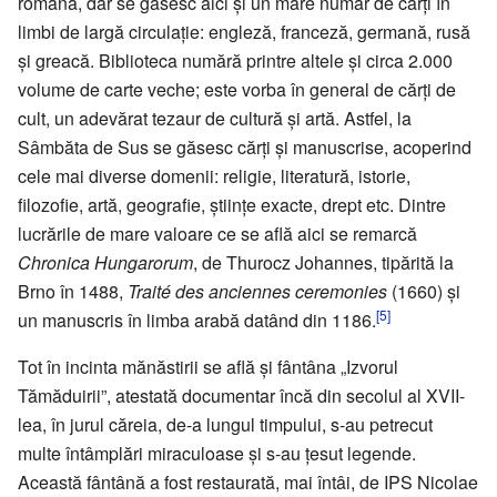
română, dar se găsesc aici și un mare număr de cărți în
limbi de largă circulație: engleză, franceză, germană, rusă
și greacă. Biblioteca numără printre altele și circa 2.000
volume de carte veche; este vorba în general de cărți de
cult, un adevărat tezaur de cultură și artă. Astfel, la
Sâmbăta de Sus se găsesc cărți și manuscrise, acoperind
cele mai diverse domenii: religie, literatură, istorie,
filozofie, artă, geografie, științe exacte, drept etc. Dintre
lucrările de mare valoare ce se află aici se remarcă
Chronica Hungarorum
, de Thurocz Johannes, tipărită la
Brno în 1488,
Traité des anciennes ceremonies
(1660) și
[5]
un manuscris în limba arabă datând din 1186.
Tot în incinta mănăstirii se află și fântâna „Izvorul
Tămăduirii”, atestată documentar încă din secolul al XVII-
lea, în jurul căreia, de-a lungul timpului, s-au petrecut
multe întâmplări miraculoase și s-au țesut legende.
Această fântână a fost restaurată, mai întâi, de IPS Nicolae