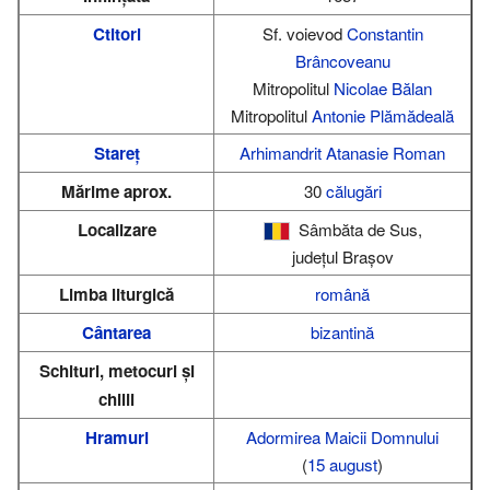
Ctitori
Sf. voievod
Constantin
Brâncoveanu
Mitropolitul
Nicolae Bălan
Mitropolitul
Antonie Plămădeală
Stareț
Arhimandrit
Atanasie Roman
Mărime aprox.
30
călugări
Localizare
Sâmbăta de Sus,
județul Brașov
Limba liturgică
română
Cântarea
bizantină
Schituri, metocuri și
chilii
Hramuri
Adormirea Maicii Domnului
(
15 august
)