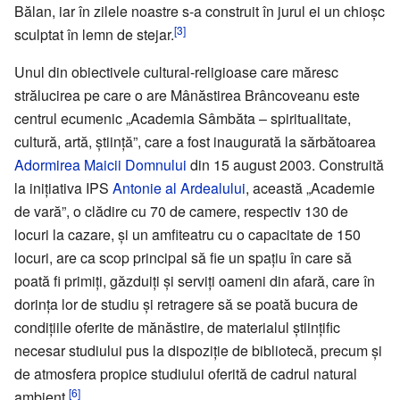
Bălan, iar în zilele noastre s-a construit în jurul ei un chioșc
[3]
sculptat în lemn de stejar.
Unul din obiectivele cultural-religioase care măresc
strălucirea pe care o are Mânăstirea Brâncoveanu este
centrul ecumenic „Academia Sâmbăta – spiritualitate,
cultură, artă, știință”, care a fost inaugurată la sărbătoarea
Adormirea Maicii Domnului
din 15 august 2003. Construită
la inițiativa IPS
Antonie al Ardealului
, această „Academie
de vară”, o clădire cu 70 de camere, respectiv 130 de
locuri la cazare, și un amfiteatru cu o capacitate de 150
locuri, are ca scop principal să fie un spațiu în care să
poată fi primiți, găzduiți și serviți oameni din afară, care în
dorința lor de studiu și retragere să se poată bucura de
condițiile oferite de mănăstire, de materialul științific
necesar studiului pus la dispoziție de bibliotecă, precum și
de atmosfera propice studiului oferită de cadrul natural
[6]
ambient.