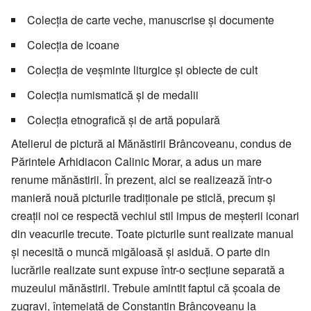
Colecția de carte veche, manuscrise și documente
Colecția de icoane
Colecția de veșminte liturgice și obiecte de cult
Colecția numismatică și de medalii
Colecția etnografică și de artă populară
Atelierul de pictură al Mănăstirii Brâncoveanu, condus de
Părintele Arhidiacon Calinic Morar, a adus un mare
renume mănăstirii. În prezent, aici se realizează într-o
manieră nouă picturile tradiționale pe sticlă, precum și
creații noi ce respectă vechiul stil impus de meșterii iconari
din veacurile trecute. Toate picturile sunt realizate manual
și necesită o muncă migăloasă și asiduă. O parte din
lucrările realizate sunt expuse într-o secțiune separată a
muzeului mănăstirii. Trebuie amintit faptul că școala de
zugravi, întemeiată de Constantin Brâncoveanu la