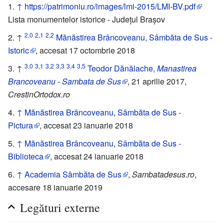
↑
https://patrimoniu.ro/images/lmi-2015/LMI-BV.pdf
Lista monumentelor istorice - Județul Brașov
2,0
2,1
2,2
↑
Mănăstirea Brâncoveanu, Sâmbăta de Sus -
Istoric
, accesat 17 octombrie 2018
3,0
3,1
3,2
3,3
3,4
3,5
↑
Teodor Dănălache,
Manastirea
Brancoveanu - Sambata de Sus
, 21 aprilie 2017,
CrestinOrtodox.ro
↑
Mănăstirea Brâncoveanu, Sâmbăta de Sus -
Pictura
, accesat 23 ianuarie 2018
↑
Mănăstirea Brâncoveanu, Sâmbăta de Sus -
Biblioteca
, accesat 24 ianuarie 2018
↑
Academia Sâmbăta de Sus
,
Sambatadesus.ro
,
accesare 18 ianuarie 2019
Legături externe