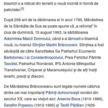
bisericii s-a ridicat din temelii o nouă incintă în formă de
[3]
patrulater.
După 208 ani de la dărâmarea ei în anul 1785, Mănăstirea
de la Sâmbăta de Sus se poate spune că „a reînviat” în
ziua de duminică, 15 august 1993, la sărbătoarea
Adormirea Maicii Domnului
, când s-a
târnosit
o biserică
nouă, cu hramul
Sfinților Martiri Brâncoveni
. Sfințirea a fost
săvârșită de către Sanctitatea Sa Patriarhul Ecumenic
Bartolomeu I al Constantinopolului
, Prea Fericitul Părinte
Teoctist
, Patriarhul României, IPS Antonie Mitropolitul
Transilvaniei, Crișanei și Maramureșului și de alți înalți
ierarhi, preoți și diaconi.
De Mănăstirea Brâncoveanu sunt legate numele câtorva
dintre cei mai importanți
Părinți duhovnicești
români din
secolul XX, care au viețuit aici:
Arsenie Boca
(1910-1989),
Serafim Popescu
(1912-1990) și
Teofil Părăian
(1929-