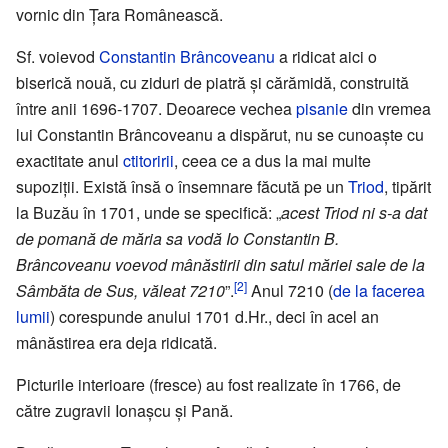
vornic din Țara Românească.
Sf. voievod
Constantin Brâncoveanu
a ridicat aici o
biserică nouă, cu ziduri de piatră și cărămidă, construită
între anii 1696-1707. Deoarece vechea
pisanie
din vremea
lui Constantin Brâncoveanu a dispărut, nu se cunoaște cu
exactitate anul
ctitoririi
, ceea ce a dus la mai multe
supoziții. Există însă o însemnare făcută pe un
Triod
, tipărit
la Buzău în 1701, unde se specifică: „
acest Triod ni s-a dat
de pomană de măria sa vodă Io Constantin B.
Brâncoveanu voevod mânăstirii din satul măriei sale de la
[2]
Sâmbăta de Sus, văleat 7210
”.
Anul 7210 (
de la facerea
lumii
) corespunde anului 1701 d.Hr., deci în acel an
mânăstirea era deja ridicată.
Picturile interioare (fresce) au fost realizate în 1766, de
către zugravii Ionașcu și Pană.