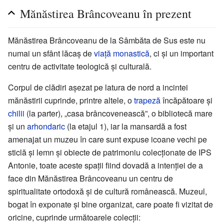
Mănăstirea Brâncoveanu în prezent
Mănăstirea Brâncoveanu de la Sâmbăta de Sus este nu
numai un sfânt lăcaș de
viață monastică
, ci și un important
centru de activitate teologică și culturală.
Corpul de clădiri așezat pe latura de nord a incintei
mănăstirii cuprinde, printre altele, o
trapeză
încăpătoare și
chilii
(la parter), „casa brâncovenească”, o bibliotecă mare
și un
arhondaric
(la etajul 1), iar la mansardă a fost
amenajat un muzeu în care sunt expuse icoane vechi pe
sticlă și lemn și obiecte de patrimoniu colecționate de IPS
Antonie, toate aceste spații fiind dovadă a intenției de a
face din Mănăstirea Brâncoveanu un centru de
spiritualitate ortodoxă și de cultură românească. Muzeul,
bogat în exponate și bine organizat, care poate fi vizitat de
oricine, cuprinde următoarele colecții: