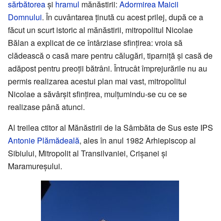
sărbătorea
și
hramul
mănăstirii:
Adormirea Maicii
Domnului
. În cuvântarea ținută cu acest prilej, după ce a
făcut un scurt istoric al mănăstirii, mitropolitul Nicolae
Bălan a explicat de ce întârziase sfințirea: vroia să
clădească o casă mare pentru călugări, tiparniță și casă de
adăpost pentru preoții bătrâni. Întrucât împrejurările nu au
permis realizarea acestui plan mai vast, mitropolitul
Nicolae a săvârșit sfințirea, mulțumindu-se cu ce se
realizase până atunci.
Al treilea ctitor al Mănăstirii de la Sâmbăta de Sus este IPS
Antonie Plămădeală
, ales în anul 1982 Arhiepiscop al
Sibiului, Mitropolit al Transilvaniei, Crișanei și
Maramureșului.