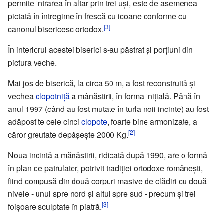
permite intrarea în altar prin trei uși, este de asemenea
pictată în întregime în frescă cu icoane conforme cu
[3]
canonul bisericesc ortodox.
În interiorul acestei biserici s-au păstrat și porțiuni din
pictura veche.
Mai jos de biserică, la circa 50 m, a fost reconstruită și
vechea
clopotniță
a mânăstirii, în forma inițială. Până în
anul 1997 (când au fost mutate în turla noii incinte) au fost
adăpostite cele cinci
clopote
, foarte bine armonizate, a
[2]
căror greutate depășește 2000 Kg.
Noua incintă a mănăstirii, ridicată după 1990, are o formă
în plan de patrulater, potrivit tradiției ortodoxe românești,
fiind compusă din două corpuri masive de clădiri cu două
nivele - unul spre nord și altul spre sud - precum și trei
[3]
foișoare sculptate în piatră.