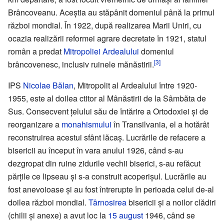
Brâncoveanu. Aceștia au stăpânit domeniul până la primul
război mondial. În 1922, după realizarea Marii Uniri, cu
ocazia realizării reformei agrare decretate în 1921, statul
român a predat
Mitropoliei Ardealului
domeniul
[3]
brâncovenesc, inclusiv ruinele mănăstirii.
IPS
Nicolae Bălan
, Mitropolit al Ardealului între 1920-
1955, este al doilea ctitor al Mânăstirii de la Sâmbăta de
Sus. Consecvent țelului său de întărire a Ortodoxiei și de
reorganizare a
monahismului
în Transilvania, el a hotărât
reconstruirea acestui sfânt lăcaș. Lucrările de refacere a
bisericii au început în vara anului 1926, când s-au
dezgropat din ruine zidurile vechii biserici, s-au refăcut
părțile ce lipseau și s-a construit acoperișul. Lucrările au
fost anevoioase și au fost întrerupte în perioada celui de-al
doilea război mondial.
Târnosirea
bisericii și a noilor clădiri
(chilii și anexe) a avut loc la
15 august
1946, când se