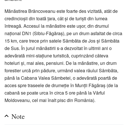
Mănăstirea Brâncoveanu este foarte des vizitată, atât de
credincioșii din toată țara, cât și de turiști din lumea
întreagă. Accesul la mănăstire este ușor, din drumul
național DN1 (Sibiu-Făgăraș), pe un drum asfaltat de circa
15 km, care trece prin satele Sâmbăta de Jos și Sâmbăta
de Sus. În jurul mănăstirii s-a dezvoltat în ultimii ani o
adevărată mini-stațiune turistică, cuprinzând câteva
hoteluri și, mai ales, pensiuni. De la mănăstire, un drum
forestier urcă prin pădure, urmând valea râului Sâmbăta,
până la Cabana Valea Sâmbetei, o adevărată poartă de
acces spre traseele de drumeție în Munții Făgăraș (de la
cabană se poate urca în circa 5 ore până la Vârful
Moldoveanu, cel mai înalt pisc din România).
Note