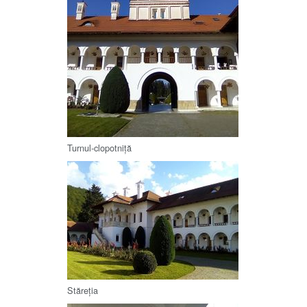
Turnul-clopotniță
Stăreția