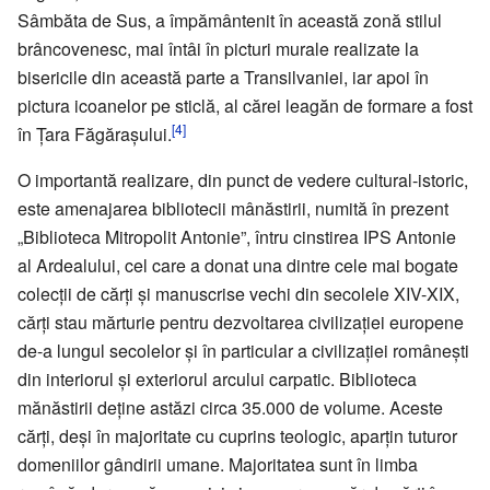
Sâmbăta de Sus, a împământenit în această zonă stilul
brâncovenesc, mai întâi în picturi murale realizate la
bisericile din această parte a Transilvaniei, iar apoi în
pictura icoanelor pe sticlă, al cărei leagăn de formare a fost
[4]
în Țara Făgărașului.
O importantă realizare, din punct de vedere cultural-istoric,
este amenajarea bibliotecii mânăstirii, numită în prezent
„Biblioteca Mitropolit Antonie”, întru cinstirea IPS Antonie
al Ardealului, cel care a donat una dintre cele mai bogate
colecții de cărți și manuscrise vechi din secolele XIV-XIX,
cărți stau mărturie pentru dezvoltarea civilizației europene
de-a lungul secolelor și în particular a civilizației românești
din interiorul și exteriorul arcului carpatic. Biblioteca
mănăstirii deține astăzi circa 35.000 de volume. Aceste
cărți, deși în majoritate cu cuprins teologic, aparțin tuturor
domeniilor gândirii umane. Majoritatea sunt în limba