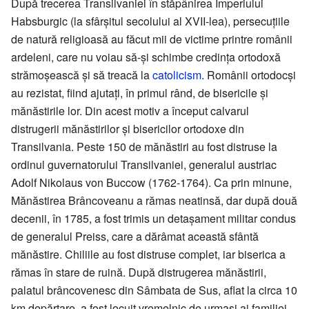
După trecerea Transilvaniei în stăpânirea Imperiului
Habsburgic (la sfârșitul secolului al XVII-lea), persecuțiile
de natură religioasă au făcut mii de victime printre românii
ardeleni, care nu voiau să-și schimbe credința ortodoxă
strămoșească și să treacă la
catolicism
. Românii ortodocși
au rezistat, fiind ajutați, în primul rând, de bisericile și
mănăstirile lor. Din acest motiv a început calvarul
distrugerii mănăstirilor și bisericilor ortodoxe din
Transilvania. Peste 150 de mănăstiri au fost distruse la
ordinul guvernatorului Transilvaniei, generalul austriac
Adolf Nikolaus von Buccow (1762-1764). Ca prin minune,
Mănăstirea Brâncoveanu a rămas neatinsă, dar după două
decenii, în 1785, a fost trimis un detașament militar condus
de generalul Preiss, care a dărâmat această sfântă
mănăstire. Chiliile au fost distruse complet, iar biserica a
rămas în stare de ruină. După distrugerea mănăstirii,
palatul brâncovenesc din Sâmbata de Sus, aflat la circa 10
km depărtare, a fost locuit vremelnic de urmași ai familiei