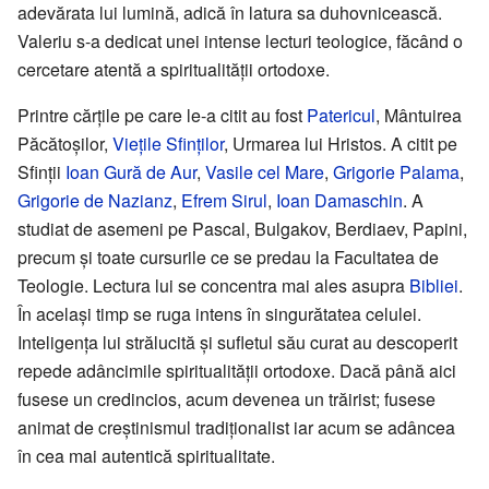
adevărata lui lumină, adică în latura sa duhovnicească.
Valeriu s-a dedicat unei intense lecturi teologice, făcând o
cercetare atentă a spiritualității ortodoxe.
Printre cărțile pe care le-a citit au fost
Patericul
, Mântuirea
Păcătoșilor,
Viețile Sfinților
, Urmarea lui Hristos. A citit pe
Sfinții
Ioan Gură de Aur
,
Vasile cel Mare
,
Grigorie Palama
,
Grigorie de Nazianz
,
Efrem Sirul
,
Ioan Damaschin
. A
studiat de asemeni pe Pascal, Bulgakov, Berdiaev, Papini,
precum și toate cursurile ce se predau la Facultatea de
Teologie. Lectura lui se concentra mai ales asupra
Bibliei
.
În același timp se ruga intens în singurătatea celulei.
Inteligența lui strălucită și sufletul său curat au descoperit
repede adâncimile spiritualității ortodoxe. Dacă până aici
fusese un credincios, acum devenea un trăirist; fusese
animat de creștinismul tradiționalist iar acum se adâncea
în cea mai autentică spiritualitate.