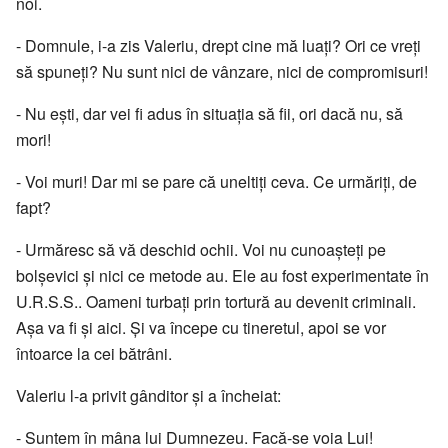
noi.
- Domnule, i-a zis Valeriu, drept cine mă luați? Ori ce vreți
să spuneți? Nu sunt nici de vânzare, nici de compromisuri!
- Nu ești, dar vei fi adus în situația să fii, ori dacă nu, să
mori!
- Voi muri! Dar mi se pare că uneltiți ceva. Ce urmăriți, de
fapt?
- Urmăresc să vă deschid ochii. Voi nu cunoașteți pe
bolșevici și nici ce metode au. Ele au fost experimentate în
U.R.S.S.. Oameni turbați prin tortură au devenit criminali.
Așa va fi și aici. Și va începe cu tineretul, apoi se vor
întoarce la cei bătrâni.
Valeriu l-a privit gânditor și a încheiat:
- Suntem în mâna lui Dumnezeu. Facă-se voia Lui!