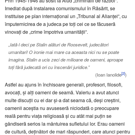
Prin 1945-1946 au sosit la Aiud „criminalii de război”.
Imediat după instalarea comunismului în Răsărit, se
instituise pe plan internațional un „Tribunal al Alianței”, cu
împuternicirea de a judeca pe toți cei ce se făcuseră
vinovați de „crime împotriva umanității”.
„Iată-l deci pe Stalin alături de Roosevelt, judecători
umanitari! O ironie mai mare ca aceasta nici nu se poate
imagina. Stalin a ucis zeci de milioane de oameni, aproape
toți fără judecată ori cu înscenări juridice.”
[2]
(Ioan Ianolide
)
Astfel au ajuns în închisoare generali, profesori, filosofi,
avocați, și alți oameni de seamă. Valeriu a avut atunci
multe discuții cu ei dar și-a dat seama că, deși creștini,
oamenii aceștia nu avuseseră niciodată o preocupare
reală pentru viața religioasă și cu atât mai puțin se
gândiseră serios la mântuirea sufletului lor. Erau oameni
de cultură, deținători de mari răspunderi, care atunci pentru