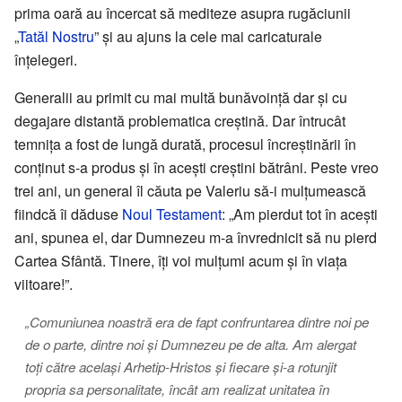
prima oară au încercat să mediteze asupra rugăciunii
„
Tatăl Nostru
” și au ajuns la cele mai caricaturale
înțelegeri.
Generalii au primit cu mai multă bunăvoință dar și cu
degajare distantă problematica creștină. Dar întrucât
temnița a fost de lungă durată, procesul încreștinării în
conținut s-a produs și în acești creștini bătrâni. Peste vreo
trei ani, un general îl căuta pe Valeriu să-i mulțumească
fiindcă îi dăduse
Noul Testament
: „Am pierdut tot în acești
ani, spunea el, dar Dumnezeu m-a învrednicit să nu pierd
Cartea Sfântă. Tinere, îți voi mulțumi acum și în viața
viitoare!”.
„Comuniunea noastră era de fapt confruntarea dintre noi pe
de o parte, dintre noi și Dumnezeu pe de alta. Am alergat
toți către același Arhetip-Hristos și fiecare și-a rotunjit
propria sa personalitate, încât am realizat unitatea în