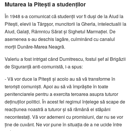
Mutarea la Pitești a studenților
În 1948 s-a comunicat că studenții vor fi duși de la Aiud la
Pitești, elevii la Târgșor, muncitorii la Gherla, intelectualii la
Aiud, Galați, Râmnicu Sărat și Sighetul Marmației. De
asemenea s-au deschis lagăre, culminând cu canalul
morții Dunăre-Marea Neagră.
Valeriu a fost intrigat când Dumitrescu, fostul șef al Brigăzii
de Siguranță anti-comunistă, i-a spus:
- Vă vor duce la Pitești și acolo au să vă transforme în
teroriști comuniști. Apoi au să vă împrăștie în toate
penitenciarele pentru a exercita teroarea asupra tuturor
deținuților politici. În acest fel regimul înțelege să scape de
reacțiunea noastră a tuturor și să rămână ei stăpâni
necontestați. Vă vor ademeni cu promisiuni, dar nu se vor
ține de cuvânt. Ne vor pune în situația de a ne ucide între