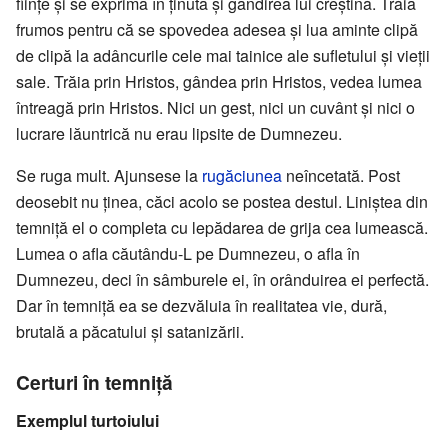
ființe și se exprima în ținuta și gândirea lui creștină. Trăia
frumos pentru că se spovedea adesea și lua aminte clipă
de clipă la adâncurile cele mai tainice ale sufletului și vieții
sale. Trăia prin Hristos, gândea prin Hristos, vedea lumea
întreagă prin Hristos. Nici un gest, nici un cuvânt și nici o
lucrare lăuntrică nu erau lipsite de Dumnezeu.
Se ruga mult. Ajunsese la
rugăciunea
neîncetată. Post
deosebit nu ținea, căci acolo se postea destul. Liniștea din
temniță el o completa cu lepădarea de grija cea lumească.
Lumea o afla căutându-L pe Dumnezeu, o afla în
Dumnezeu, deci în sâmburele ei, în orânduirea ei perfectă.
Dar în temniță ea se dezvăluia în realitatea vie, dură,
brutală a păcatului și satanizării.
Certuri în temniță
Exemplul turtoiului