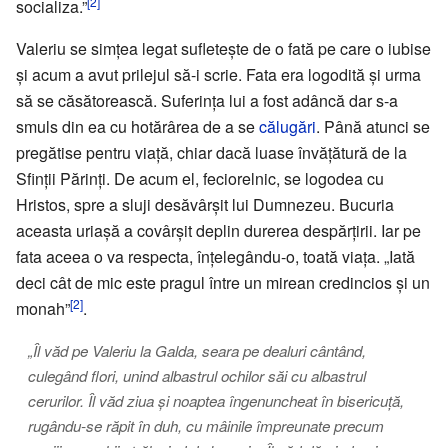
[2]
socializa.”
Valeriu se simțea legat sufletește de o fată pe care o iubise
și acum a avut prilejul să-i scrie. Fata era logodită și urma
să se căsătorească. Suferința lui a fost adâncă dar s-a
smuls din ea cu hotărârea de a se
călugări
. Până atunci se
pregătise pentru viață, chiar dacă luase învățătură de la
Sfinții Părinți. De acum el, feciorelnic, se logodea cu
Hristos, spre a sluji desăvârșit lui Dumnezeu. Bucuria
aceasta uriașă a covârșit deplin durerea despărțirii. Iar pe
fata aceea o va respecta, înțelegându-o, toată viața. „Iată
deci cât de mic este pragul între un mirean credincios și un
[2]
monah”
.
„Îl văd pe Valeriu la Galda, seara pe dealuri cântând,
culegând flori, unind albastrul ochilor săi cu albastrul
cerurilor. Îl văd ziua și noaptea îngenuncheat în bisericuță,
rugându-se răpit în duh, cu mâinile împreunate precum