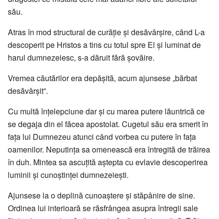
său.
Atras în mod structural de curăție și desăvârșire, când L-a
descoperit pe Hristos a tins cu totul spre El și luminat de
harul dumnezeiesc, s-a dăruit fără șovăire.
Vremea căutărilor era depășită, acum ajunsese „bărbat
desăvârșit”.
Cu multă înțelepciune dar și cu marea putere lăuntrică ce
se degaja din el făcea apostolat. Cugetul său era smerit în
fața lui Dumnezeu atunci când vorbea cu putere în fața
oamenilor. Neputința sa omenească era întregită de trăirea
în duh. Mintea sa ascuțită aștepta cu evlavie descoperirea
luminii și cunoștinței dumnezeiești.
Ajunsese la o deplină cunoaștere și stăpânire de sine.
Ordinea lui interioară se răsfrângea asupra întregii sale