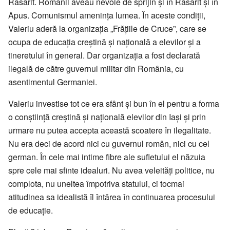
Răsărit. Românii aveau nevoie de sprijin și în Răsărit și în
Apus. Comunismul amenința lumea. În aceste condiții,
Valeriu aderă la organizația „Frățiile de Cruce”, care se
ocupa de educația creștină și națională a elevilor și a
tineretului în general. Dar organizația a fost declarată
ilegală de către guvernul militar din România, cu
asentimentul Germaniei.
Valeriu investise tot ce era sfânt și bun în el pentru a forma
o conștiință creștină și națională elevilor din Iași și prin
urmare nu putea accepta această scoatere în ilegalitate.
Nu era deci de acord nici cu guvernul român, nici cu cel
german. În cele mai intime fibre ale sufletului el năzuia
spre cele mai sfinte idealuri. Nu avea veleități politice, nu
complota, nu uneltea împotriva statului, ci tocmai
atitudinea sa idealistă îl întărea în continuarea procesului
de educație.