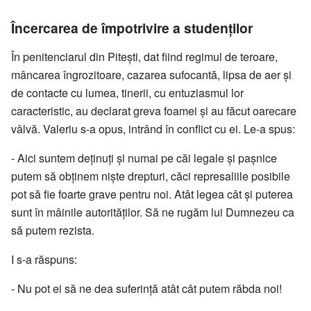
Încercarea de împotrivire a studenților
În penitenciarul din Pitești, dat fiind regimul de teroare,
mâncarea îngrozitoare, cazarea sufocantă, lipsa de aer și
de contacte cu lumea, tinerii, cu entuziasmul lor
caracteristic, au declarat greva foamei și au făcut oarecare
vâlvă. Valeriu s-a opus, intrând în conflict cu ei. Le-a spus:
- Aici suntem deținuți și numai pe căi legale și pașnice
putem să obținem niște drepturi, căci represaliile posibile
pot să fie foarte grave pentru noi. Atât legea cât și puterea
sunt în mâinile autorităților. Să ne rugăm lui Dumnezeu ca
să putem rezista.
I s-a răspuns:
- Nu pot ei să ne dea suferință atât cât putem răbda noi!