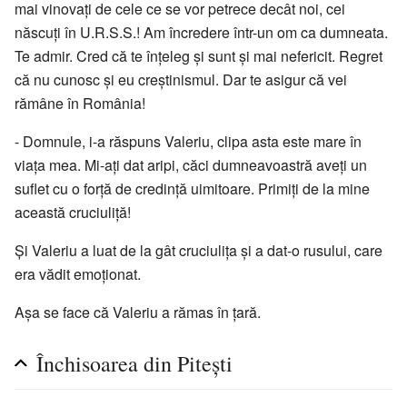
mai vinovați de cele ce se vor petrece decât noi, cei
născuți în U.R.S.S.! Am încredere într-un om ca dumneata.
Te admir. Cred că te înțeleg și sunt și mai nefericit. Regret
că nu cunosc și eu creștinismul. Dar te asigur că vei
rămâne în România!
- Domnule, i-a răspuns Valeriu, clipa asta este mare în
viața mea. Mi-ați dat aripi, căci dumneavoastră aveți un
suflet cu o forță de credință uimitoare. Primiți de la mine
această cruciuliță!
Și Valeriu a luat de la gât cruciulița și a dat-o rusului, care
era vădit emoționat.
Așa se face că Valeriu a rămas în țară.
Închisoarea din Pitești