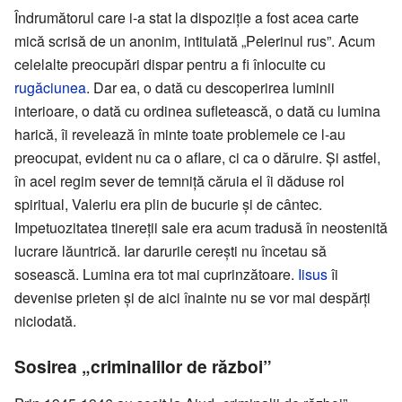
Îndrumătorul care i-a stat la dispoziție a fost acea carte
mică scrisă de un anonim, intitulată „Pelerinul rus”. Acum
celelalte preocupări dispar pentru a fi înlocuite cu
rugăciunea
. Dar ea, o dată cu descoperirea luminii
interioare, o dată cu ordinea sufletească, o dată cu lumina
harică, îi revelează în minte toate problemele ce l-au
preocupat, evident nu ca o aflare, ci ca o dăruire. Și astfel,
în acel regim sever de temniță căruia el îi dăduse rol
spiritual, Valeriu era plin de bucurie și de cântec.
Impetuozitatea tinereții sale era acum tradusă în neostenită
lucrare lăuntrică. Iar darurile cerești nu încetau să
sosească. Lumina era tot mai cuprinzătoare.
Iisus
îi
devenise prieten și de aici înainte nu se vor mai despărți
niciodată.
Sosirea „criminalilor de război”