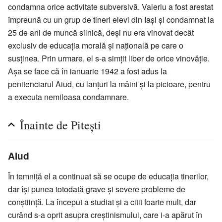
condamna orice activitate subversivă. Valeriu a fost arestat
împreună cu un grup de tineri elevi din Iași și condamnat la
25 de ani de muncă silnică, deși nu era vinovat decât
exclusiv de educația morală și națională pe care o
susținea. Prin urmare, el s-a simțit liber de orice vinovăție.
Așa se face că în ianuarie 1942 a fost adus la
penitenciarul Aiud, cu lanțuri la mâini și la picioare, pentru
a executa nemiloasa condamnare.
Înainte de Pitești
Aiud
În temniță el a continuat să se ocupe de educația tinerilor,
dar își punea totodată grave și severe probleme de
conștiință. La început a studiat și a citit foarte mult, dar
curând s-a oprit asupra creștinismului, care i-a apărut în