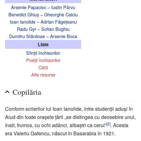
Arsenie Papacioc
–
Iustin Pârvu
Benedict Ghiuș
–
Gheorghe Calciu
Ioan Ianolide
–
Adrian Făgețeanu
Radu Gyr
–
Sofian Boghiu
Dumitru Stăniloae
–
Arsenie Boca
Liste
Sfinții închisorilor
Poeții închisorilor
Cărți
Alte resurse
Copilăria
Conform scrierilor lui Ioan Ianolide, între studenții aduși în
Aiud din toate orașele țării „se distingea cu deosebire unul,
[2]
înalt, frumos, cu ochi adânci, albaștri ca cerul”
. Acesta
era Valeriu Gafencu, născut în Basarabia în 1921.