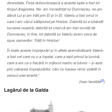
diversitate. Forța duhovnicească a acestei lupte a fost tot
timpul dragostea. Ne- am încredințat lui Dumnezeu, ne-am
dăruit Lui și am trăit prin El și în El. Valeriu a fost omul în
care l-am văzut sălășluind pe Hristos. Datorită lui a izbândit
lucrarea noastră; datorită lui cred că am fost ocrotiți de
Dumnezeu; în fine, tot datorită lui Valeriu avem ceva de
spus oamenilor: Trăiți în Hristos!
În toate aceste împrejurări și în altele asemănătoare Valeriu
a fost cel care nu s-a înșelat, care a ieșit primul la lumină,
care a ars ca o flacără în mijlocul nostru al tuturor – și asta
prin valoarea împrejurărilor, căci nu fusese nimic stabilit în
sensul unei ierarhii.
”
[2]
(Ioan Ianolide
)
Lagărul de la Galda