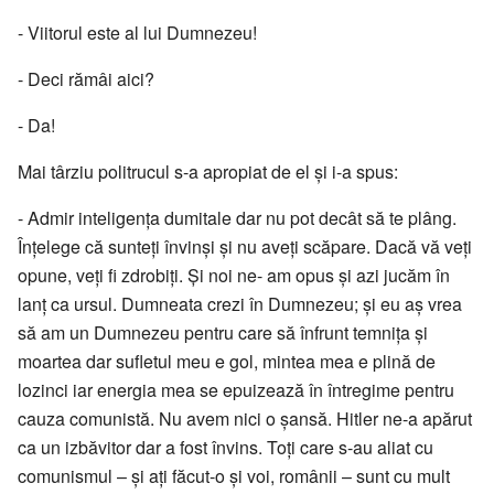
- Viitorul este al lui Dumnezeu!
- Deci rămâi aici?
- Da!
Mai târziu politrucul s-a apropiat de el și i-a spus:
- Admir inteligența dumitale dar nu pot decât să te plâng.
Înțelege că sunteți învinși și nu aveți scăpare. Dacă vă veți
opune, veți fi zdrobiți. Și noi ne- am opus și azi jucăm în
lanț ca ursul. Dumneata crezi în Dumnezeu; și eu aș vrea
să am un Dumnezeu pentru care să înfrunt temnița și
moartea dar sufletul meu e gol, mintea mea e plină de
lozinci iar energia mea se epuizează în întregime pentru
cauza comunistă. Nu avem nici o șansă. Hitler ne-a apărut
ca un izbăvitor dar a fost învins. Toți care s-au aliat cu
comunismul – și ați făcut-o și voi, românii – sunt cu mult