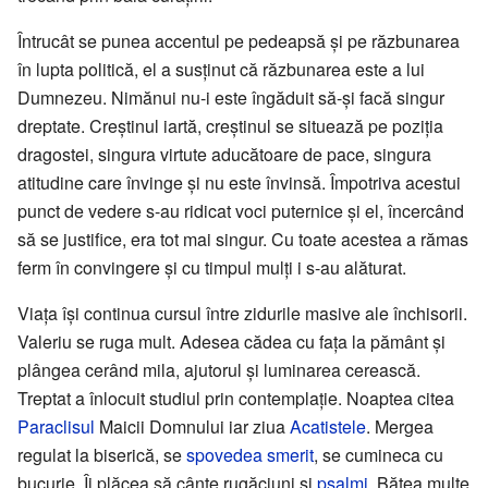
Întrucât se punea accentul pe pedeapsă și pe răzbunarea
în lupta politică, el a susținut că răzbunarea este a lui
Dumnezeu. Nimănui nu-i este îngăduit să-și facă singur
dreptate. Creștinul iartă, creștinul se situează pe poziția
dragostei, singura virtute aducătoare de pace, singura
atitudine care învinge și nu este învinsă. Împotriva acestui
punct de vedere s-au ridicat voci puternice și el, încercând
să se justifice, era tot mai singur. Cu toate acestea a rămas
ferm în convingere și cu timpul mulți i s-au alăturat.
Viața își continua cursul între zidurile masive ale închisorii.
Valeriu se ruga mult. Adesea cădea cu fața la pământ și
plângea cerând mila, ajutorul și luminarea cerească.
Treptat a înlocuit studiul prin contemplație. Noaptea citea
Paraclisul
Maicii Domnului iar ziua
Acatistele
. Mergea
regulat la biserică, se
spovedea
smerit
, se cumineca cu
bucurie. Îi plăcea să cânte rugăciuni și
psalmi
. Bătea multe