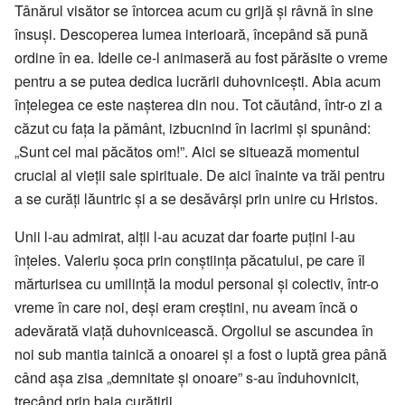
Tânărul visător se întorcea acum cu grijă și râvnă în sine
însuși. Descoperea lumea interioară, începând să pună
ordine în ea. Ideile ce-l animaseră au fost părăsite o vreme
pentru a se putea dedica lucrării duhovnicești. Abia acum
înțelegea ce este nașterea din nou. Tot căutând, într-o zi a
căzut cu fața la pământ, izbucnind în lacrimi și spunând:
„Sunt cel mai păcătos om!”. Aici se situează momentul
crucial al vieții sale spirituale. De aici înainte va trăi pentru
a se curăți lăuntric și a se desăvârși prin unire cu Hristos.
Unii l-au admirat, alții l-au acuzat dar foarte puțini l-au
înțeles. Valeriu șoca prin conștiința păcatului, pe care îl
mărturisea cu umilință la modul personal și colectiv, într-o
vreme în care noi, deși eram creștini, nu aveam încă o
adevărată viață duhovnicească. Orgoliul se ascundea în
noi sub mantia tainică a onoarei și a fost o luptă grea până
când așa zisa „demnitate și onoare” s-au înduhovnicit,
trecând prin baia curățirii.