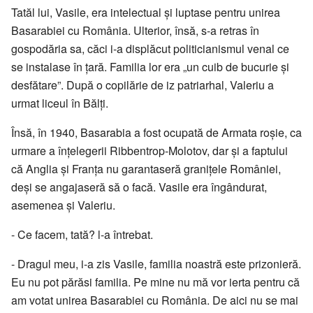
Tatăl lui, Vasile, era intelectual și luptase pentru unirea
Basarabiei cu România. Ulterior, însă, s-a retras în
gospodăria sa, căci i-a displăcut politicianismul venal ce
se instalase în țară. Familia lor era „un cuib de bucurie și
desfătare”. După o copilărie de iz patriarhal, Valeriu a
urmat liceul în Bălți.
Însă, în 1940, Basarabia a fost ocupată de Armata roșie, ca
urmare a înțelegerii Ribbentrop-Molotov, dar și a faptului
că Anglia și Franța nu garantaseră granițele României,
deși se angajaseră să o facă. Vasile era îngândurat,
asemenea și Valeriu.
- Ce facem, tată? l-a întrebat.
- Dragul meu, i-a zis Vasile, familia noastră este prizonieră.
Eu nu pot părăsi familia. Pe mine nu mă vor ierta pentru că
am votat unirea Basarabiei cu România. De aici nu se mai