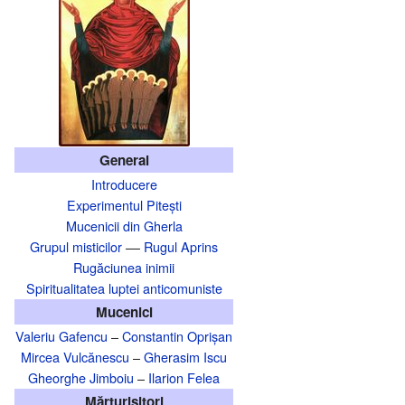
General
Introducere
Experimentul Pitești
Mucenicii din Gherla
Grupul misticilor
––
Rugul Aprins
Rugăciunea inimii
Spiritualitatea luptei anticomuniste
Mucenici
Valeriu Gafencu
–
Constantin Oprișan
Mircea Vulcănescu
–
Gherasim Iscu
Gheorghe Jimboiu
–
Ilarion Felea
Mărturisitori