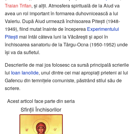
Traian Trifan
, și alții. Atmosfera spirituală de la Aiud va
avea un rol important în formarea duhovnicească a lui
Valeriu. După Aiud urmează închisoarea Pitești (1948-
1949), fiind mutat înainte de începerea
Experimentului
Pitești
mai întâi câteva luni la Văcărești și apoi în
închisoarea sanatoriu de la Târgu-Ocna (1950-1952) unde
își va da sufletul.
Descrierile de mai jos folosesc ca sursă principală scrierile
lui
Ioan Ianolide
, unul dintre cei mai apropiați prieteni ai lui
Gafencu din temnițele comuniste, păstrând stilul său de
scriere.
Acest articol face parte din seria
Sfinții Închisorilor