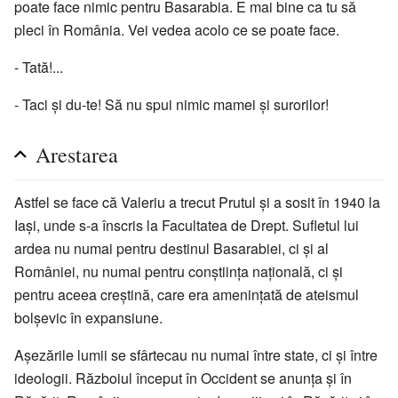
poate face nimic pentru Basarabia. E mai bine ca tu să
pleci în România. Vei vedea acolo ce se poate face.
- Tată!...
- Taci și du-te! Să nu spui nimic mamei și surorilor!
Arestarea
Astfel se face că Valeriu a trecut Prutul și a sosit în 1940 la
Iași, unde s-a înscris la Facultatea de Drept. Sufletul lui
ardea nu numai pentru destinul Basarabiei, ci și al
României, nu numai pentru conștiința națională, ci și
pentru aceea creștină, care era amenințată de ateismul
bolșevic în expansiune.
Așezările lumii se sfârtecau nu numai între state, ci și între
ideologii. Războiul început în Occident se anunța și în