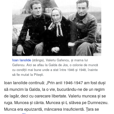
Ioan Ianolide
(stânga), Valeriu Gafencu, și mama lui
Gafencu. Aici se aflau la Galda de Jos, o colonie de muncă
cu condiții mai bune unde a stat între 1946 și 1948, înainte
să fie mutat la Pitești.
Ioan Ianolide continuă: „Prin anii 1946-1947 am fost duși
să muncim la Galda, la o vie, bucurându-ne de un regim
de lagăr, deci cu oarecare libertate. Valeriu muncea și se
ruga. Muncea și cânta. Muncea și-L slăvea pe Dumnezeu.
Munca era epuizantă, mâncarea insuficientă. Țara se