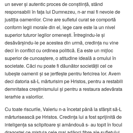
un sever și autentic proces de conștiință, stând
responsabili în fața lui Dumnezeu, n-ar mai fi nevoie de
justiția oamenilor. Cine are sufletul curat se comportă
conform legii morale din el, lege care este la un nivel
superior tuturor legilor omenești. Întregindu-le și
desăvârșindu-le pe acestea din urmă, credința nu vine
deci în conflict cu ordinea politică. Ea este un mijloc
superior de cunoaștere, o atitudine ideală a omului în
societate. Căci nu poate fi dăunător societății cel ce
iubește oamenii și se jertfește pentru fericirea lor. Avem
deci datoria să-L mărturisim pe Hristos, pentru a restabili
demnitatea creștinismului și pentru a restaura adevărata
ierarhie a valorilor.
Cu toate riscurile, Valeriu n-a încetat până la sfârșit să-L
mărturisească pe Hristos. Credința lui a fost sprijinită de
inteligența sa sclipitoare și amândouă s- au topit în focul
dragostei ce mistuia cele mai adânci fibre ale sufletului