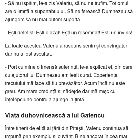
- Să nu ispitim, le-a zis Valeriu, să nu ne trufim. Tot omul
are o limită a suportabilului. Să ne ferească Dumnezeu să
ajungem să nu mai putem suporta.
- Ești defetist! Ești blazat! Ești un resemnat! Ești un învins!
La toate acestea Valeriu a răspuns senin și convingător
dar nu a fost ascultat.
- Port cu mine o imensă suferință, le-a explicat el, din care
cu ajutorul lui Dumnezeu am ieșit curat. Experiența
trecutului mă face să fiu prevăzător. Acum încă nu este
greu. Am mare credință și nădejde dar mă mișc cu
înțelepciune pentru a ajunge la țintă.
Viața duhovnicească a lui Gafencu
Între tinerii de elită ai țării din Pitești, Valeriu continua să
impună prin exemplu și cuvânt. Bine ancorat în cea mai