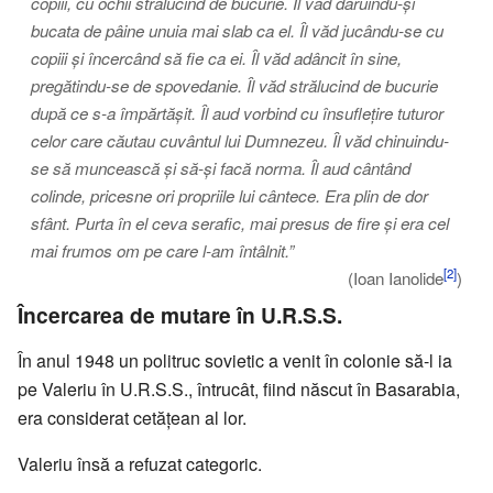
copiii, cu ochii strălucind de bucurie. Îl văd dăruindu-și
bucata de pâine unuia mai slab ca el. Îl văd jucându-se cu
copiii și încercând să fie ca ei. Îl văd adâncit în sine,
pregătindu-se de spovedanie. Îl văd strălucind de bucurie
după ce s-a împărtășit. Îl aud vorbind cu însuflețire tuturor
celor care căutau cuvântul lui Dumnezeu. Îl văd chinuindu-
se să muncească și să-și facă norma. Îl aud cântând
colinde, pricesne ori propriile lui cântece. Era plin de dor
sfânt. Purta în el ceva serafic, mai presus de fire și era cel
mai frumos om pe care l-am întâlnit.”
[2]
(Ioan Ianolide
)
Încercarea de mutare în U.R.S.S.
În anul 1948 un politruc sovietic a venit în colonie să-l ia
pe Valeriu în U.R.S.S., întrucât, fiind născut în Basarabia,
era considerat cetățean al lor.
Valeriu însă a refuzat categoric.