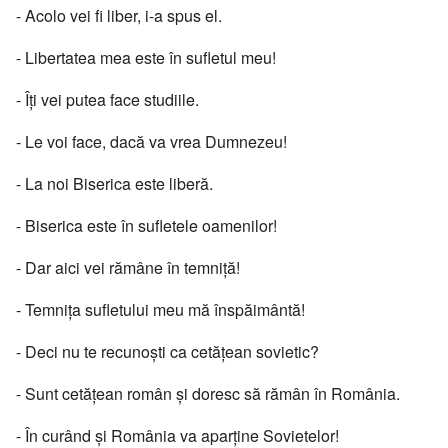
- Acolo vei fi liber, i-a spus el.
- Libertatea mea este în sufletul meu!
- Îți vei putea face studiile.
- Le voi face, dacă va vrea Dumnezeu!
- La noi Biserica este liberă.
- Biserica este în sufletele oamenilor!
- Dar aici vei rămâne în temniță!
- Temnița sufletului meu mă înspăimântă!
- Deci nu te recunoști ca cetățean sovietic?
- Sunt cetățean român și doresc să rămân în România.
- În curând și România va aparține Sovietelor!