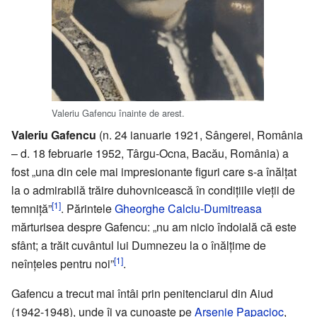
Valeriu Gafencu înainte de arest.
Valeriu Gafencu
(n. 24 ianuarie 1921, Sângerei, România
– d. 18 februarie 1952, Târgu-Ocna, Bacău, România) a
fost „una din cele mai impresionante figuri care s-a înălțat
la o admirabilă trăire duhovnicească în condiţiile vieții de
[1]
temniță”
. Părintele
Gheorghe Calciu-Dumitreasa
mărturisea despre Gafencu: „nu am nicio îndoială că este
sfânt; a trăit cuvântul lui Dumnezeu la o înălțime de
[1]
neînțeles pentru noi”
.
Gafencu a trecut mai întâi prin penitenciarul din Aiud
(1942-1948), unde îi va cunoaște pe
Arsenie Papacioc
,