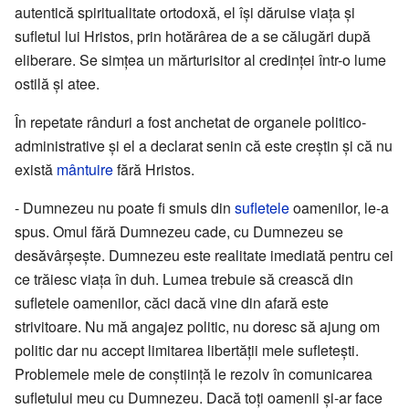
autentică spiritualitate ortodoxă, el își dăruise viața și
sufletul lui Hristos, prin hotărârea de a se călugări după
eliberare. Se simțea un mărturisitor al credinței într-o lume
ostilă și atee.
În repetate rânduri a fost anchetat de organele politico-
administrative și el a declarat senin că este creștin și că nu
există
mântuire
fără Hristos.
- Dumnezeu nu poate fi smuls din
sufletele
oamenilor, le-a
spus. Omul fără Dumnezeu cade, cu Dumnezeu se
desăvârșește. Dumnezeu este realitate imediată pentru cei
ce trăiesc viața în duh. Lumea trebuie să crească din
sufletele oamenilor, căci dacă vine din afară este
strivitoare. Nu mă angajez politic, nu doresc să ajung om
politic dar nu accept limitarea libertății mele sufletești.
Problemele mele de conștiință le rezolv în comunicarea
sufletului meu cu Dumnezeu. Dacă toți oamenii și-ar face