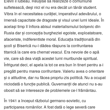
Elevii îl iubeau. Reușise să realizeze o comuniune
sufletească, deși nici el nu era decât un tânăr student.
Vibra în el necesitatea curăției, imperativul adevărului, o
imensă capacitate de dragoste și visul unei lumi ideale. În
același timp îl înfiora abisul materialismului bolșevic din
Rusia dar și concepția burgheziei egoiste, exploatatoare,
afaceriste, indiferentiste moral. Educația tradițională din
școli și Biserică nu-i dădea răspuns la confruntarea
titanică la care era chemat veacul. Era nevoie de o apă
vie, care să dea viață acestei lumi muribunde spiritual.
Înfrigurat deci, el apela la tot ce era bun în tineri pentru a-i
pregăti pentru marea confruntare. Valeriu avea o orientare
și o atitudine, dar nu făcea propriu-zis politică. Nu a ocupat
niciodată o funcție publică. Guvernanții de atunci nu s-au
obosit să se intereseze de problemele ce-l frământau.
În 1941 a început războiul germano-sovietic, cu
participarea românilor. A fost dată o lege severă care