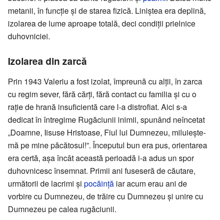
metanii, în funcție și de starea fizică. Liniștea era deplină,
izolarea de lume aproape totală, deci condiții prielnice
duhovniciei.
Izolarea din zarcă
Prin 1943 Valeriu a fost izolat, împreună cu alții, în zarca
cu regim sever, fără cărți, fără contact cu familia și cu o
rație de hrană insuficientă care l-a distrofiat. Aici s-a
dedicat în întregime Rugăciunii inimii, spunând neîncetat
„Doamne, Iisuse Hristoase, Fiul lui Dumnezeu, miluiește-
mă pe mine păcătosul!”. Începutul bun era pus, orientarea
era certă, așa încât această perioadă i-a adus un spor
duhovnicesc însemnat. Primii ani fuseseră de căutare,
următorii de lacrimi și
pocăință
iar acum erau ani de
vorbire cu Dumnezeu, de trăire cu Dumnezeu și unire cu
Dumnezeu pe calea rugăciunii.