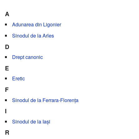
A
Adunarea din Ligonier
Sinodul de la Arles
D
Drept canonic
E
Eretic
F
Sinodul de la Ferrara-Florența
I
Sinodul de la Iași
R