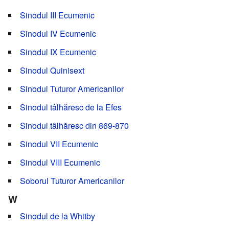
Sinodul III Ecumenic
Sinodul IV Ecumenic
Sinodul IX Ecumenic
Sinodul Quinisext
Sinodul Tuturor Americanilor
Sinodul tâlhăresc de la Efes
Sinodul tâlhăresc din 869-870
Sinodul VII Ecumenic
Sinodul VIII Ecumenic
Soborul Tuturor Americanilor
W
Sinodul de la Whitby