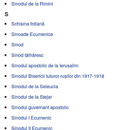
Sinodul de la Rimini
S
Schisma fotiană
Sinoade Ecumenice
Sinod
Sinod tâlhăresc
Sinodul apostolic de la Ierusalim
Sinodul Bisericii tuturor rușilor din 1917-1918
Sinodul de la Seleucia
Sinodul de la Stejar
Sinodul guvernant apostolic
Sinodul I Ecumenic
Sinodul II Ecumenic