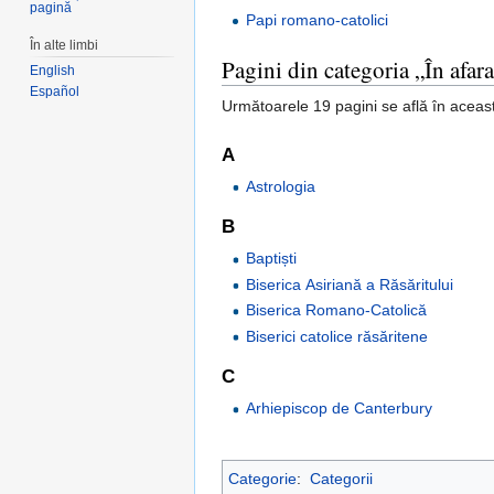
pagină
Papi romano-catolici
În alte limbi
Pagini din categoria „În afar
English
Español
Următoarele 19 pagini se află în aceast
A
Astrologia
B
Baptiști
Biserica Asiriană a Răsăritului
Biserica Romano-Catolică
Biserici catolice răsăritene
C
Arhiepiscop de Canterbury
Categorie
:
Categorii