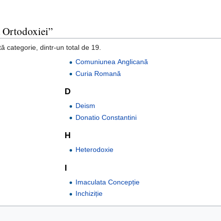
a Ortodoxiei”
ă categorie, dintr-un total de 19.
Comuniunea Anglicană
Curia Romană
D
Deism
Donatio Constantini
H
Heterodoxie
I
Imaculata Concepție
Inchiziție