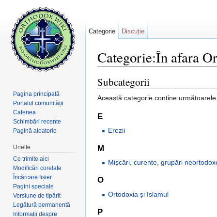
Categorie
Discuție
Categorie:În afara Or
Salt la:
navigare
,
căutare
Subcategorii
Pagina principală
Această categorie conține următoarele 4
Portalul comunității
Cafenea
E
Schimbări recente
Erezii
Pagină aleatorie
Unelte
M
Ce trimite aici
Mișcări, curente, grupări neortodox
Modificări corelate
Încărcare fișier
O
Pagini speciale
Ortodoxia și Islamul
Versiune de tipărit
Legătură permanentă
P
Informații despre