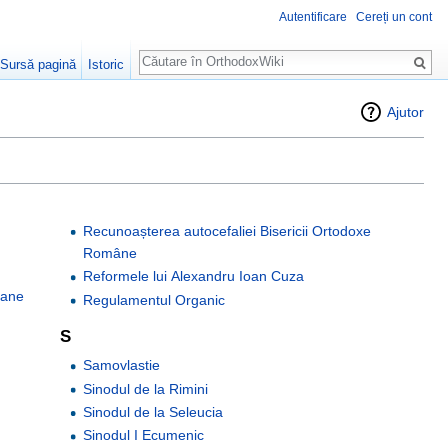
Autentificare
Cereți un cont
Căutare
Sursă pagină
Istoric
Ajutor
Recunoașterea autocefaliei Bisericii Ortodoxe
Române
Reformele lui Alexandru Ioan Cuza
mane
Regulamentul Organic
S
Samovlastie
Sinodul de la Rimini
Sinodul de la Seleucia
Sinodul I Ecumenic