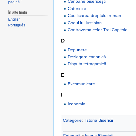
Canoane bisericești
pagină
Caterisire
În alte limbi
Codificarea dreptului roman
English
Codul lui Iustinian
Português
Controversa celor Trei Capitole
D
Depunere
Dezlegare canonică
Disputa tetragamică
E
Excomunicare
I
Iconomie
Categorie
:
Istoria Bisericii
Categorii
>
Istoria Bisericii