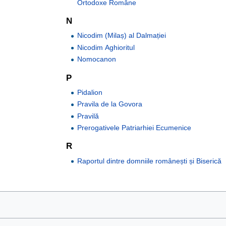
Ortodoxe Române
N
Nicodim (Milaș) al Dalmației
Nicodim Aghioritul
Nomocanon
P
Pidalion
Pravila de la Govora
Pravilă
Prerogativele Patriarhiei Ecumenice
R
Raportul dintre domniile românești și Biserică