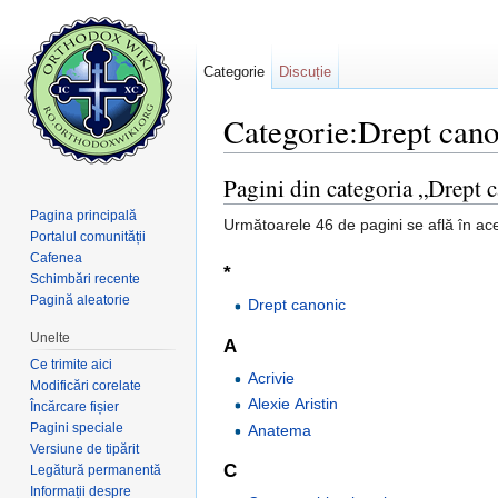
Categorie
Discuție
Categorie:Drept cano
Salt la:
navigare
,
căutare
Pagini din categoria „Drept 
Pagina principală
Următoarele 46 de pagini se află în ace
Portalul comunității
Cafenea
*
Schimbări recente
Pagină aleatorie
Drept canonic
Unelte
A
Ce trimite aici
Acrivie
Modificări corelate
Alexie Aristin
Încărcare fișier
Pagini speciale
Anatema
Versiune de tipărit
C
Legătură permanentă
Informații despre