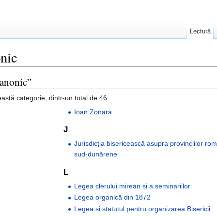
Lectură
nic
canonic”
astă categorie, dintr-un total de 46.
Ioan Zonara
J
Jurisdicția bisericească asupra provinciilor ro
sud-dunărene
L
Legea clerului mirean și a seminariilor
Legea organică din 1872
Legea și statutul pentru organizarea Bisericii