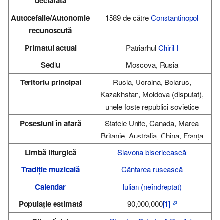
declarată
Autocefalie/Autonomie
1589 de către
Constantinopol
recunoscută
Primatul actual
Patriarhul
Chiril I
Sediu
Moscova, Rusia
Teritoriu principal
Rusia, Ucraina, Belarus,
Kazakhstan, Moldova (disputat),
unele foste republici sovietice
Posesiuni în afară
Statele Unite, Canada, Marea
Britanie, Australia, China, Franţa
Limbă liturgică
Slavona bisericească
Tradiție muzicală
Cântarea rusească
Calendar
Iulian (neîndreptat)
Populație estimată
90,000,000
[1]