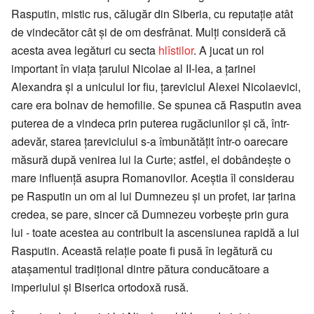
Rasputin, mistic rus, călugăr din Siberia, cu reputaţie atât
de vindecător cât şi de om desfrânat. Mulţi consideră că
acesta avea legături cu secta
hlîstilor
. A jucat un rol
important în viaţa ţarului Nicolae al II-lea, a ţarinei
Alexandra şi a unicului lor fiu, ţareviciul Alexei Nicolaevici,
care era bolnav de hemofilie. Se spunea că Rasputin avea
puterea de a vindeca prin puterea rugăciunilor şi că, într-
adevăr, starea ţareviciului s-a îmbunătăţit într-o oarecare
măsură după venirea lui la Curte; astfel, el dobândeşte o
mare influenţă asupra Romanovilor. Aceştia îl considerau
pe Rasputin un om al lui Dumnezeu şi un profet, iar ţarina
credea, se pare, sincer că Dumnezeu vorbeşte prin gura
lui - toate acestea au contribuit la ascensiunea rapidă a lui
Rasputin. Această relaţie poate fi pusă în legătură cu
ataşamentul tradiţional dintre pătura conducătoare a
imperiului şi Biserica ortodoxă rusă.