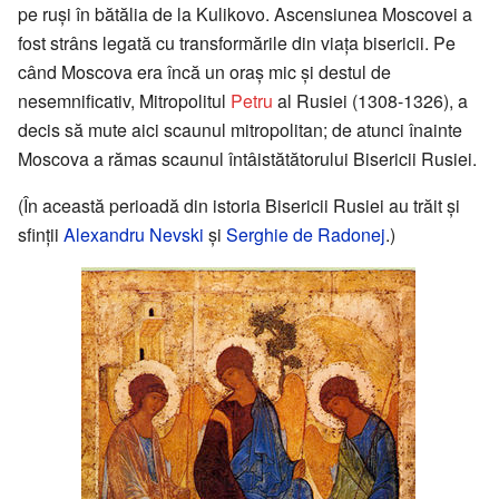
pe ruşi în bătălia de la Kulikovo. Ascensiunea Moscovei a
fost strâns legată cu transformările din viaţa bisericii. Pe
când Moscova era încă un oraş mic şi destul de
nesemnificativ, Mitropolitul
Petru
al Rusiei (1308-1326), a
decis să mute aici scaunul mitropolitan; de atunci înainte
Moscova a rămas scaunul întâistătătorului Bisericii Rusiei.
(În această perioadă din istoria Bisericii Rusiei au trăit şi
sfinţii
Alexandru Nevski
şi
Serghie de Radonej
.)