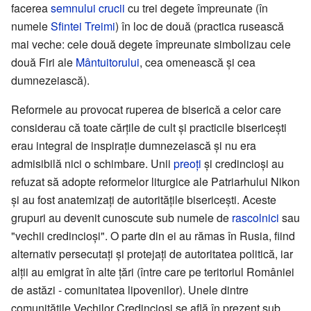
facerea
semnului crucii
cu trei degete împreunate (în
numele
Sfintei Treimi
) în loc de două (practica rusească
mai veche: cele două degete împreunate simbolizau cele
două Firi ale
Mântuitorului
, cea omenească şi cea
dumnezeiască).
Reformele au provocat ruperea de biserică a celor care
considerau că toate cărţile de cult şi practicile bisericeşti
erau integral de inspiraţie dumnezeiască şi nu era
admisibilă nici o schimbare. Unii
preoţi
şi credincioşi au
refuzat să adopte reformelor liturgice ale Patriarhului Nikon
şi au fost anatemizaţi de autorităţile bisericeşti. Aceste
grupuri au devenit cunoscute sub numele de
rascolnici
sau
"vechii credincioşi". O parte din ei au rămas în Rusia, fiind
alternativ persecutaţi şi protejaţi de autoritatea politică, iar
alţii au emigrat în alte ţări (între care pe teritoriul României
de astăzi - comunitatea lipovenilor). Unele dintre
comunităţile Vechilor Credincioşi se află în prezent sub