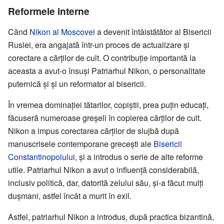
Reformele interne
Când
Nikon al Moscovei
a devenit întâistătător al Bisericii
Rusiei, era angajată într-un proces de actualizare şi
corectare a cărţilor de cult. O contribuţie importantă la
aceasta a avut-o însuşi Patriarhul Nikon, o personalitate
puternică şi şi un reformator al bisericii.
În vremea dominaţiei tătarilor, copiştii, prea puţin educaţi,
făcuseră numeroase greşeli în copierea cărţilor de cult.
Nikon a impus corectarea cărţilor de slujbă după
manuscrisele contemporane greceşti ale
Bisericii
Constantinopolului
, şi a introdus o serie de alte reforme
utile. Patriarhul Nikon a avut o influenţă considerabilă,
inclusiv politică, dar, datorită zelului său, şi-a făcut mulţi
duşmani, astfel încât a murit în exil.
Astfel, patriarhul Nikon a introdus, după practica bizantină,