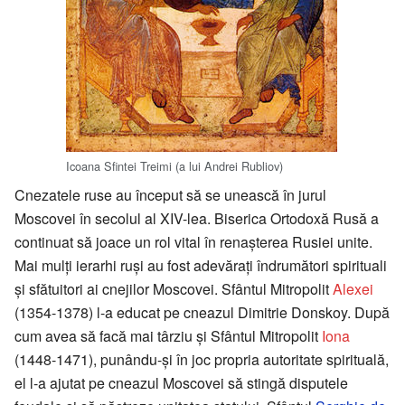
Icoana Sfintei Treimi (a lui Andrei Rubliov)
Cnezatele ruse au început să se unească în jurul
Moscovei în secolul al XIV-lea. Biserica Ortodoxă Rusă a
continuat să joace un rol vital în renaşterea Rusiei unite.
Mai mulţi ierarhi ruşi au fost adevăraţi îndrumători spirituali
şi sfătuitori ai cnejilor Moscovei. Sfântul Mitropolit
Alexei
(1354-1378) l-a educat pe cneazul Dimitrie Donskoy. După
cum avea să facă mai târziu şi Sfântul Mitropolit
Iona
(1448-1471), punându-şi în joc propria autoritate spirituală,
el l-a ajutat pe cneazul Moscovei să stingă disputele