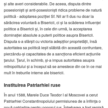
şi alte averi considerabile. De aceea, disputa dintre
posesionişti şi anti-posesionişti ridica probleme de natură
politică - adoptarea poziţiei Sf. Nil ar fi dus nu doar la
sărăcirea voluntară a Bisericii, ci şi la scăderea influenţei
politice a Bisericii şi, în cele din urmă, la acceptarea
dominaţiei absolute a puterii politice asupra Bisericii.
Disputa s-a sfârşit cu victoria adepţilor proprietăţii, însă
autoritatea sa politică ieşit slăbită din această confruntare,
pierzându-şi capacitatea de a sancţiona eficient acţiunile
ţarului. Ţarul, în schimb, şi-a impus autoritatea asupra
mitropolitului şi a început să se amestece din ce în ce mai
mult în treburile interne ale bisericii.
Instituirea Patriarhiei ruse
În anul 1588, Marele Duce Teodor I al Moscovei a cerut
Patriarhiei Constantinopolului permisiunea de a înfiinţa o
nouă patriarhie pentru poporul rus. Întrebarea a fost remisă