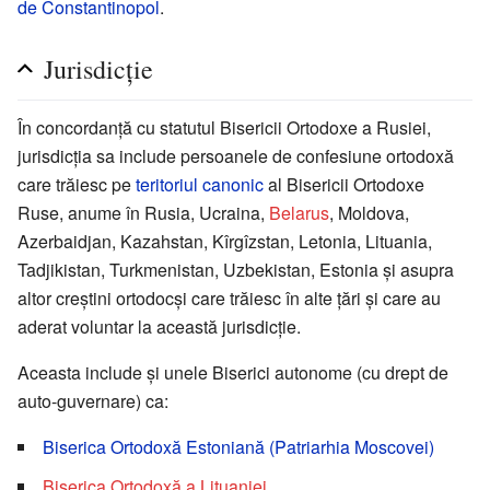
de Constantinopol
.
Jurisdicţie
În concordanţă cu statutul Bisericii Ortodoxe a Rusiei,
jurisdicţia sa include persoanele de confesiune ortodoxă
care trăiesc pe
teritoriul canonic
al Bisericii Ortodoxe
Ruse, anume în Rusia, Ucraina,
Belarus
, Moldova,
Azerbaidjan, Kazahstan, Kîrgîzstan, Letonia, Lituania,
Tadjikistan, Turkmenistan, Uzbekistan, Estonia şi asupra
altor creştini ortodocşi care trăiesc în alte ţări şi care au
aderat voluntar la această jurisdicţie.
Aceasta include şi unele Biserici autonome (cu drept de
auto-guvernare) ca:
Biserica Ortodoxă Estoniană (Patriarhia Moscovei)
Biserica Ortodoxă a Lituaniei