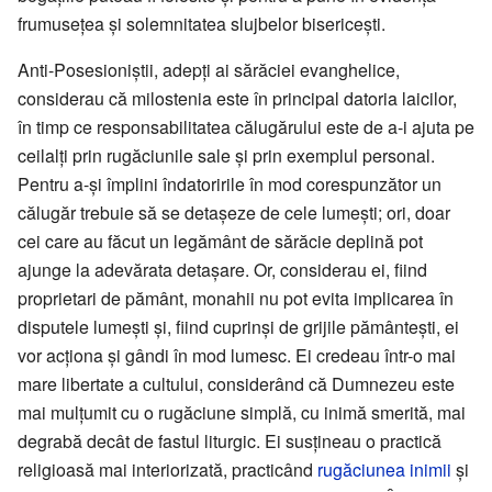
frumuseţea şi solemnitatea slujbelor bisericeşti.
Anti-Posesioniştii, adepţi ai sărăciei evanghelice,
considerau că milostenia este în principal datoria laicilor,
în timp ce responsabilitatea călugărului este de a-i ajuta pe
ceilalţi prin rugăciunile sale şi prin exemplul personal.
Pentru a-şi împlini îndatoririle în mod corespunzător un
călugăr trebuie să se detaşeze de cele lumeşti; ori, doar
cei care au făcut un legământ de sărăcie deplină pot
ajunge la adevărata detaşare. Or, considerau ei, fiind
proprietari de pământ, monahii nu pot evita implicarea în
disputele lumeşti şi, fiind cuprinşi de grijile pământeşti, ei
vor acţiona şi gândi în mod lumesc. Ei credeau într-o mai
mare libertate a cultului, considerând că Dumnezeu este
mai mulţumit cu o rugăciune simplă, cu inimă smerită, mai
degrabă decât de fastul liturgic. Ei susţineau o practică
religioasă mai interiorizată, practicând
rugăciunea inimii
şi