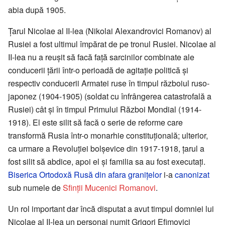
abia după 1905.
Ţarul Nicolae al II-lea (Nikolai Alexandrovici Romanov) al
Rusiei a fost ultimul împărat de pe tronul Rusiei. Nicolae al
II-lea nu a reuşit să facă faţă sarcinilor combinate ale
conducerii ţării într-o perioadă de agitaţie politică şi
respectiv conducerii Armatei ruse în timpul războiul ruso-
japonez (1904-1905) (soldat cu înfrângerea catastrofală a
Rusiei) cât şi în timpul Primului Război Mondial (1914-
1918). El este silit să facă o serie de reforme care
transformă Rusia într-o monarhie constituţională; ulterior,
ca urmare a Revoluţiei bolşevice din 1917-1918, ţarul a
fost silit să abdice, apoi el şi familia sa au fost executaţi.
Biserica Ortodoxă Rusă din afara graniţelor
i-a
canonizat
sub numele de
Sfinţii Mucenici Romanovi
.
Un rol important dar încă disputat a avut timpul domniei lui
Nicolae al II-lea un personaj numit Grigori Efimovici