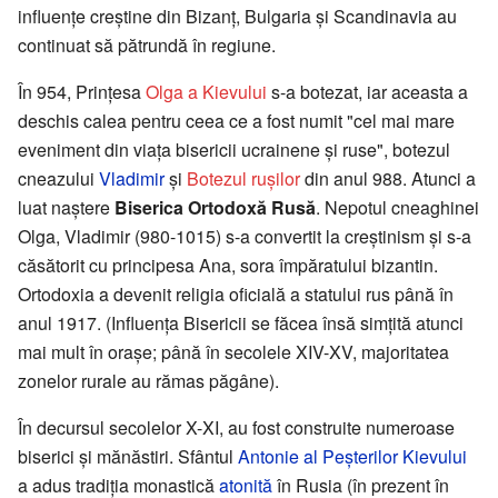
influenţe creştine din Bizanţ, Bulgaria şi Scandinavia au
continuat să pătrundă în regiune.
În 954, Prinţesa
Olga a Kievului
s-a botezat, iar aceasta a
deschis calea pentru ceea ce a fost numit "cel mai mare
eveniment din viaţa bisericii ucrainene şi ruse", botezul
cneazului
Vladimir
şi
Botezul ruşilor
din anul 988. Atunci a
luat naştere
Biserica Ortodoxă Rusă
. Nepotul cneaghinei
Olga, Vladimir (980-1015) s-a convertit la creştinism şi s-a
căsătorit cu principesa Ana, sora împăratului bizantin.
Ortodoxia a devenit religia oficială a statului rus până în
anul 1917. (Influenţa Bisericii se făcea însă simţită atunci
mai mult în oraşe; până în secolele XIV-XV, majoritatea
zonelor rurale au rămas păgâne).
În decursul secolelor X-XI, au fost construite numeroase
biserici şi mănăstiri. Sfântul
Antonie al Peşterilor Kievului
a adus tradiţia monastică
atonită
în Rusia (în prezent în