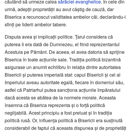
căutând să urmeze calea
sărăciei evanghelice
. În cele din
urmă, adepţii proprietăţii au avut câştig de cauză, dar
Biserica a recunoscut validitatea ambelor căi, declarându-i
sfinţi pe liderii ambelor tabere.
Disputa avea şi implicaţii politice. Ţarul considera că
puterea îi era dată de Dumnezeu, el fiind reprezentantul
Acestuia pe Pământ. De aceea, el avea datoria să sprijine
Biserica în toate acţiunile sale. Tradiţia politică bizantină
asigurase un anumit echilibru în relaţia dintre autoritatea
Bisericii şi puterea imperială stat: capul Bisericii şi cel al
Imperiului aveau autoritate egală, fiecare în domeniul său,
astfel că Patriarhul putea sancţiona acţiunile împăratului
dacă acesta se abătea de la normele morale. Aceasta
însemna că Biserica reprezenta şi o forţă politică
neglijabilă. Acest principiu a fost preluat şi în tradiţia
politică rusă. Or, influenţa politică a Bisericii era susţinută
considerabil de faptul că aceasta dispunea şi de proprietăţi