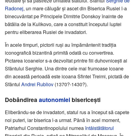
feudale şi să păstreze unitatea statului. Sfântul
Serghie de
Radonej
, un mare călugăr şi ascet din Biserica Rusiei l-a
binecuvântat pe Principele Dimitrie Donskoy înainte de
bătălia de la Kulikovo, care a constituit începutul luptei
pentru eliberarea Rusiei de invadatori.
În acele timpuri, pictorii ruşi au împământenit tradiţia
iconografică bizantină primită odată cu convertirea.
Pictarea icoanelor s-a dezvoltat printre fiii duhovniceşti ai
Sfântului Serghie. Una dintre cele mai frumoase icoane
din această perioadă este icoana Sfintei Treimi, pictată de
Sfântul
Andrei Rubliov
(1370?-1430?).
Dobândirea
autonomiei
bisericeşti
Eliberându-se de invadatori, statul rus a început să capete
noi puteri, iar biserica l-a urmat. Până în acel moment,
Patriarhul Constantinopolului numea
întâistătătorul
Bisericii din Rusia, adică pe Mitropolitul de Moscova. În