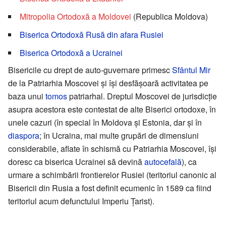
Mitropolia Ortodoxă a Moldovei
(Republica Moldova)
Biserica Ortodoxă Rusă din afara Rusiei
Biserica Ortodoxă a Ucrainei
Bisericile cu drept de auto-guvernare primesc
Sfântul Mir
de la Patriarhia Moscovei şi îşi desfăşoară activitatea pe
baza unui
tomos
patriarhal. Dreptul Moscovei de jurisdicţie
asupra acestora este contestat de alte Biserici ortodoxe, în
unele cazuri (în special în Moldova şi Estonia, dar şi în
diaspora
; în Ucraina, mai multe grupări de dimensiuni
considerabile, aflate în schismă cu Patriarhia Moscovei, îşi
doresc ca biserica Ucrainei să devină
autocefală
), ca
urmare a schimbării frontierelor Rusiei (teritoriul canonic al
Bisericii din Rusia a fost definit ecumenic în 1589 ca fiind
teritoriul acum defunctului Imperiu Ţarist).