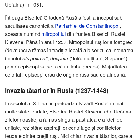
Ucraina) în 1051.
Întreaga Biserică Ortodoxă Rusă a fost la început sub
ascultarea canonică a
Patriarhiei de Constantinopol
,
aceasta numind
mitropolitul
din fruntea Bisericii Rusiei
Kievene. Până în anul 1237, Mitropolitul ruşilor a fost grec
(de atunci a rămas în tradiţia locală a bisericii ca intonarea
imnului
eis polla eti, despota
("Întru mulţi ani, Stăpâne")
pentru episcopi să se facă în limba greacă). Majoritatea
celorlalţi episcopi erau de origine rusă sau ucraineană.
Invazia tătarilor în Rusia (1237-1448)
În secolul al XII-lea, în perioada divizării Rusiei în mai
multe state feudale, Biserica Rusiei Kievene (din Ucraina
zilelor noastre) a rămas singura păstrătoare a ideii de
unitate, rezistând aspiraţiilor centrifuge şi conflictelor
feudale dintre cnejii ruşi. Nici chiar invazia tătarilor, care a