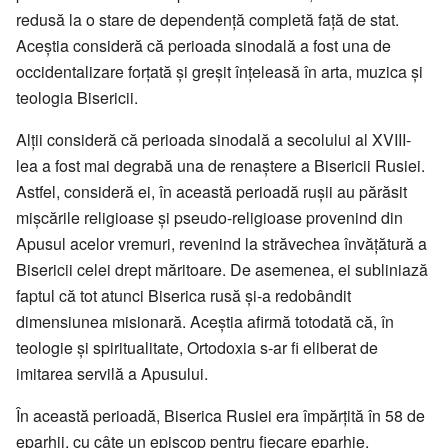
redusă la o stare de dependenţă completă faţă de stat.
Aceştia consideră că perioada sinodală a fost una de
occidentalizare forţată şi greşit înţeleasă în arta, muzica şi
teologia Bisericii.
Alţii consideră că perioada sinodală a secolului al XVIII-
lea a fost mai degrabă una de renaştere a Bisericii Rusiei.
Astfel, consideră ei, în această perioadă ruşii au părăsit
mişcările religioase şi pseudo-religioase provenind din
Apusul acelor vremuri, revenind la străvechea învăţătură a
Bisericii celei drept măritoare. De asemenea, ei subliniază
faptul că tot atunci Biserica rusă şi-a redobândit
dimensiunea misionară. Aceştia afirmă totodată că, în
teologie şi spiritualitate, Ortodoxia s-ar fi eliberat de
imitarea servilă a Apusului.
În această perioadă, Biserica Rusiei era împărţită în 58 de
eparhii, cu câte un episcop pentru fiecare eparhie.