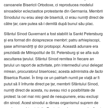
canoanele Bisericii Ortodoxe, ci reproducea modelul
sinoadelor ecleziastice protestante din Germania. Membrii
Sinodului nu erau aleşi de biserică, ci erau numiţi direct de
către ţar, care putea să-i demită după bunul său plac.
Sfântul Sinod Guvernant a fost stabilit la Sankt Petersburg
şi era format din doisprezece membri: patru arhiepiscopi,
şase arhimandriţi şi doi protopopi. Această adunare era
prezidată de Mitropolitul de St. Petersburg şi se afla sub
ascultarea ţarului. Sfântul Sinod remitea în fiecare an
ţarului un raport de activitate, prin intermediul unui delegat
mirean, procuratorul bisericesc; acesta administra
de facto
Biserica Rusiei. În timp ce un patriarh numit pe viaţă ar fi
putut să îl înfrunte direct pe ţar, membrii Sfântului Sinod,
numiţi direct de acesta, nu aveau nici o posibilitate de
protest: la cel mai mic gest de nesupunere, erau excluşi
din sinod. Acest sinodul a rămas organismul suprem de