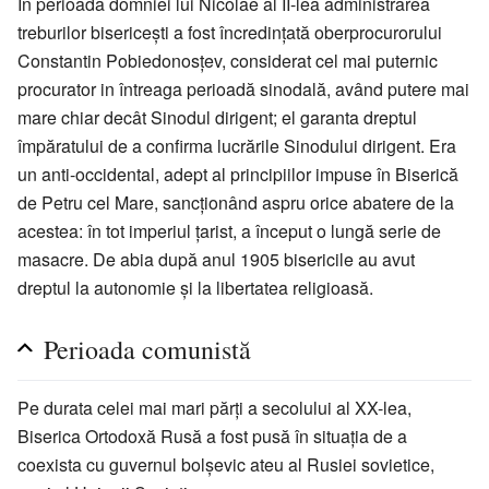
În perioada domniei lui Nicolae al II-lea administrarea
treburilor bisericeşti a fost încredinţată oberprocurorului
Constantin Pobiedonosţev, considerat cel mai puternic
procurator in întreaga perioadă sinodală, având putere mai
mare chiar decât Sinodul dirigent; el garanta dreptul
împăratului de a confirma lucrările Sinodului dirigent. Era
un anti-occidental, adept al principiilor impuse în Biserică
de Petru cel Mare, sancţionând aspru orice abatere de la
acestea: în tot imperiul ţarist, a început o lungă serie de
masacre. De abia după anul 1905 bisericile au avut
dreptul la autonomie şi la libertatea religioasă.
Perioada comunistă
Pe durata celei mai mari părţi a secolului al XX-lea,
Biserica Ortodoxă Rusă a fost pusă în situaţia de a
coexista cu guvernul bolşevic ateu al Rusiei sovietice,