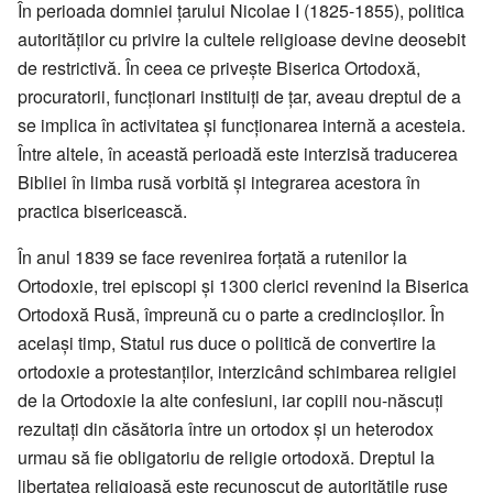
În perioada domniei ţarului Nicolae I (1825-1855), politica
autorităţilor cu privire la cultele religioase devine deosebit
de restrictivă. În ceea ce priveşte Biserica Ortodoxă,
procuratorii, funcţionari instituiţi de ţar, aveau dreptul de a
se implica în activitatea şi funcţionarea internă a acesteia.
Între altele, în această perioadă este interzisă traducerea
Bibliei în limba rusă vorbită şi integrarea acestora în
practica bisericească.
În anul 1839 se face revenirea forţată a rutenilor la
Ortodoxie, trei episcopi şi 1300 clerici revenind la Biserica
Ortodoxă Rusă, împreună cu o parte a credincioşilor. În
acelaşi timp, Statul rus duce o politică de convertire la
ortodoxie a protestanţilor, interzicând schimbarea religiei
de la Ortodoxie la alte confesiuni, iar copiii nou-născuţi
rezultaţi din căsătoria între un ortodox şi un heterodox
urmau să fie obligatoriu de religie ortodoxă. Dreptul la
libertatea religioasă este recunoscut de autorităţile ruse