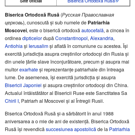
Site oficial
Biserica Ortodoxă Rusă
Biserica Ortodoxă Rusă
(
Русская Православная
церковь
), cunoscută şi sub numele de
Patriarhia
Moscovei
, este o biserică ortodoxă
autocefală
, a cincea în
ordinea
dipticelor
după
Constantinopol
,
Alexandria
,
Antiohia
şi
Ierusalim
şi aflată în comuniune cu acestea. Îşi
exercită jurisdicţia asupra creştinilor ortodocşi din Rusia şi
din unele ţările slave înconjurătoare, precum şi asupra mai
multor
exarhate
şi reprezentanţe patriarhale din întreaga
lume. De asemenea, îşi exercită jurisdicţia şi asupra
Bisericii Japoniei
şi asupra creştinilor ortodocşi din China.
Actualul întâistătător al Bisericii Ruse este Sanctitatea Sa
Chiril I
, Patriarh al Moscovei şi al Întregii Rusii.
Biserica Ortodoxă Rusă şi-a sărbătorit în anul 1988
aniversarea a o mie de ani de existenţă. Biserica Ortodoxă
Rusă îşi revendică
succesiunea apostolică
de la
Patriarhia