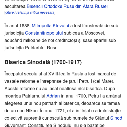
ascultarea
Bisericii Ortodoxe Ruse din Afara Rusiei
[
citare / referință critică necesară
]
.
În anul 1688,
Mitropolia Kievului
a fost transferată de sub
jurisdicţia
Constantinopolului
sub cea a Moscovei,
aducând milioane de noi credincioşi şi şase eparhii sub
jurisdicţia Patriarhiei Ruse.
Biserica Sinodală (1700-1917)
Începutul secolului al XVIII-lea în Rusia a fost marcat de
vastele reformele întreprinse de ţarul Petru I (cel Mare).
Aceste reforme nu au lăsat neatinsă nici biserica. După
moartea Patriarhului
Adrian
în anul 1700, Petru I a amânat
alegerea unui nou patriarh al bisericii, deoarece se temea
de un nou Nikon. În anul 1721, el a înfiinţat o administraţie
colectivă supremă cunoscută sub numele de Sfântul
Sinod
Guvernant. Constituirea Sinodului nu s-a bazat pe