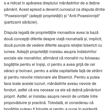
s-a ridicat în apărarea dreptului mănăstirilor de a deţine
pământ. Acest episod a devenit cunoscut ca disputa dintre
"Posesionişti" (adepţii proprietăţii) şi "Anti-Posesionişti"
(partizanii sărăciei).
Disputa legată de proprietăţile monastice avea la bază
două concepţii diferite despre viaţă monahală şi, implicit,
două puncte de vedere diferite asupra relaţiei bisericii cu
lumea. Adepţii proprietăţii insistau asupra îndatoririlor
sociale ale monahilor, afirmând că monahii nu foloseau
bogăţiile pentru ei înşişi, ci pentru a avea grijă de cei
săraci şi bolnavi, pentru a arăta ospitalitate faţă de străini
şi pentru nevoile misionare ale Bisericii. Pentru a putea
face toate aceste lucruri, mănăstirile aveau nevoie de
fonduri, astfel că era necesar ca ele să deţină pământuri
proprii. Astfel, ei insistau asupra nevoii de unitate între
propovăduire şi practică. Totodată, ei considerau că
bogăţiile puteau fi folosite şi pentru a pune în evidenţă