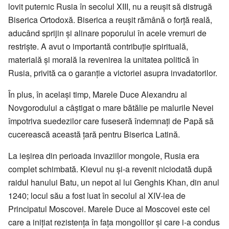
lovit puternic Rusia în secolul XIII, nu a reuşit să distrugă
Biserica Ortodoxă. Biserica a reuşit rămână o forţă reală,
aducând sprijin şi alinare poporului în acele vremuri de
restrişte. A avut o importantă contribuţie spirituală,
materială şi morală la revenirea la unitatea politică în
Rusia, privită ca o garanţie a victoriei asupra invadatorilor.
În plus, în acelaşi timp, Marele Duce Alexandru al
Novgorodului a câştigat o mare bătălie pe malurile Nevei
împotriva suedezilor care fuseseră îndemnaţi de Papă să
cucerească această ţară pentru Biserica Latină.
La ieşirea din perioada invaziilor mongole, Rusia era
complet schimbată. Kievul nu şi-a revenit niciodată după
raidul hanului Batu, un nepot al lui Genghis Khan, din anul
1240; locul său a fost luat în secolul al XIV-lea de
Principatul Moscovei. Marele Duce al Moscovei este cel
care a iniţiat rezistenţa în faţa mongolilor şi care i-a condus