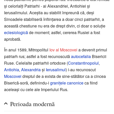
şi celorlalţi Patriarhi - ai Alexandriei, Antiohiei şi
Ierusalimului. Aceştia au stabilit împreună că, deşi
Sinoadele stabiliseră înfiinţarea a doar cinci patriarhii, a
această chestiune nu era de drept divin, ci doar o soluţie
eclesiologică
de moment; astfel, cererea Rusiei a fost
aprobată.
În anul 1589, Mitropolitul
Iov al Moscovei
a devenit primul
patriarh rus; astfel a fost recunoscută
autocefalia
Bisericii
Ruse. Celelalte patriarhii ortodoxe (
Constantinopolul
,
Antiohia
,
Alexandria
şi
Ierusalimul
) i-au recunoscut
Moscovei
dreptul de a exista de sine-stătător ca a cincea
Biserică-soră, definindu-i
graniţele canonice
ca fiind
aceleaşi cu cele ale Imperiului Rus.
Perioada modernă