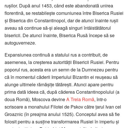
ruşilor. După anul 1453, când este abandonată unirea
florentină, se restabileşte comuniunea între Biserica Rusiei
şi Biserica din Constantinopol, dar de atunci înainte ruşii
aveau să continue să-şi aleagă singuri întâistătătorul
bisericii. De atunci înainte, Biserica Rusă începe să se
autoguverneze.
Expansiunea continuă a statului rus a contribuit, de
asemenea, la creşterea autorităţii Bisericii Rusiei. Pentru
poporul rus, acesta era un semn de la Dumnezeu pentru
că în momentul căderii Imperiului Bizantin ei reuşeau să
alunge ultimele rămăşiţe tătăreşti. Atunci apare pentru
prima dată ideea că, după căderea Constantinopolului (a
doua Romă), Moscova devine
A Treia Romă
, într-o
scrisoare a monahului Filotei de Pskov către ţarul Ivan cel
Groaznic (în preajma anului 1525). Conceptul avea să fie
folosit pentru a susţine transformarea Rusiei în imperiu şi