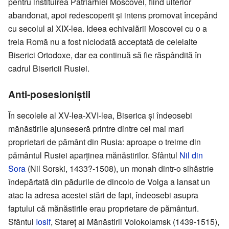
pentru instituirea Patriarhiei Moscovei, fiind ulterior
abandonat, apoi redescoperit şi intens promovat începând
cu secolul al XIX-lea. Ideea echivalării Moscovei cu o a
treia Romă nu a fost niciodată acceptată de celelalte
Biserici Ortodoxe, dar ea continuă să fie răspândită în
cadrul Bisericii Rusiei.
Anti-posesioniştii
În secolele al XV-lea-XVI-lea, Biserica şi îndeosebi
mănăstirile ajunseseră printre dintre cei mai mari
proprietari de pământ din Rusia: aproape o treime din
pământul Rusiei aparţinea mănăstirilor. Sfântul
Nil din
Sora
(Nil Sorski, 1433?-1508), un monah dintr-o sihăstrie
îndepărtată din pădurile de dincolo de Volga a lansat un
atac la adresa acestei stări de fapt, îndeosebi asupra
faptului că mănăstirile erau proprietare de pământuri.
Sfântul
Iosif
, Stareţ al Mănăstirii Volokolamsk (1439-1515),