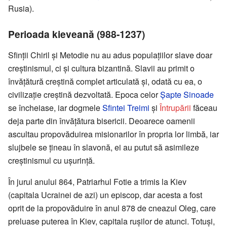
Rusia).
Perioada kieveană (988-1237)
Sfinţii Chiril şi Metodie nu au adus populaţiilor slave doar
creştinismul, ci şi cultura bizantină. Slavii au primit o
învăţătură creştină complet articulată şi, odată cu ea, o
civilizaţie creştină dezvoltată. Epoca celor
Şapte Sinoade
se încheiase, iar dogmele
Sfintei Treimi
şi
Întrupării
făceau
deja parte din învăţătura bisericii. Deoarece oamenii
ascultau propovăduirea misionarilor în propria lor limbă, iar
slujbele se ţineau în slavonă, ei au putut să asimileze
creştinismul cu uşurinţă.
În jurul anului 864, Patriarhul Fotie a trimis la Kiev
(capitala Ucrainei de azi) un episcop, dar acesta a fost
oprit de la propovăduire în anul 878 de cneazul Oleg, care
preluase puterea în Kiev, capitala ruşilor de atunci. Totuşi,