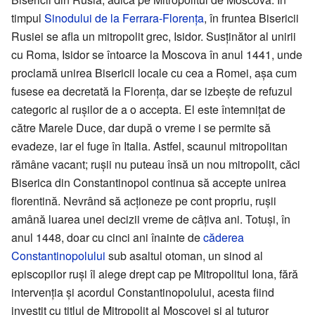
timpul
Sinodului de la Ferrara-Florenţa
, în fruntea Bisericii
Rusiei se afla un mitropolit grec, Isidor. Susţinător al unirii
cu Roma, Isidor se întoarce la Moscova în anul 1441, unde
proclamă unirea Bisericii locale cu cea a Romei, aşa cum
fusese ea decretată la Florenţa, dar se izbeşte de refuzul
categoric al ruşilor de a o accepta. El este întemniţat de
către Marele Duce, dar după o vreme i se permite să
evadeze, iar el fuge în Italia. Astfel, scaunul mitropolitan
rămâne vacant; ruşii nu puteau însă un nou mitropolit, căci
Biserica din Constantinopol continua să accepte unirea
florentină. Nevrând să acţioneze pe cont propriu, ruşii
amână luarea unei decizii vreme de câţiva ani. Totuşi, în
anul 1448, doar cu cinci ani înainte de
căderea
Constantinopolului
sub asaltul otoman, un sinod al
episcopilor ruşi îl alege drept cap pe Mitropolitul Iona, fără
intervenţia şi acordul Constantinopolului, acesta fiind
investit cu titlul de Mitropolit al Moscovei şi al tuturor