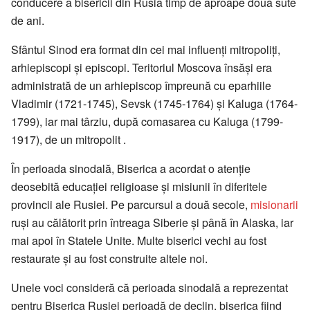
conducere a bisericii din Rusia timp de aproape două sute
de ani.
Sfântul Sinod era format din cei mai influenţi mitropoliţi,
arhiepiscopi şi episcopi. Teritoriul Moscova însăşi era
administrată de un arhiepiscop împreună cu eparhiile
Vladimir (1721-1745), Sevsk (1745-1764) şi Kaluga (1764-
1799), iar mai târziu, după comasarea cu Kaluga (1799-
1917), de un mitropolit .
În perioada sinodală, Biserica a acordat o atenţie
deosebită educaţiei religioase şi misiunii în diferitele
provincii ale Rusiei. Pe parcursul a două secole,
misionarii
ruşi au călătorit prin întreaga Siberie şi până în Alaska, iar
mai apoi în Statele Unite. Multe biserici vechi au fost
restaurate şi au fost construite altele noi.
Unele voci consideră că perioada sinodală a reprezentat
pentru Biserica Rusiei perioadă de declin, biserica fiind