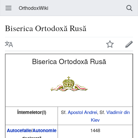
OrthodoxWiki
Biserica Ortodoxă Rusă
Biserica Ortodoxă Rusă
Întemeietor(i)
Sf.
Apostol
Andrei
, Sf.
Vladimir din
Kiev
Autocefalie
/
Autonomie
1448