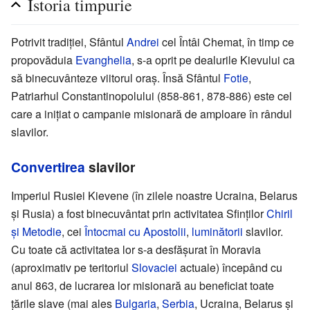
Istoria timpurie
Potrivit tradiţiei, Sfântul
Andrei
cel Întâi Chemat, în timp ce
propovăduia
Evanghelia
, s-a oprit pe dealurile Kievului ca
să binecuvânteze viitorul oraş. Însă Sfântul
Fotie
,
Patriarhul Constantinopolului (858-861‚ 878-886) este cel
care a iniţiat o campanie misionară de amploare în rândul
slavilor.
Convertirea
slavilor
Imperiul Rusiei Kievene (în zilele noastre Ucraina, Belarus
şi Rusia) a fost binecuvântat prin activitatea Sfinţilor
Chiril
şi Metodie
, cei
Întocmai cu Apostolii
,
luminătorii
slavilor.
Cu toate că activitatea lor s-a desfăşurat în Moravia
(aproximativ pe teritoriul
Slovaciei
actuale) începând cu
anul 863, de lucrarea lor misionară au beneficiat toate
ţările slave (mai ales
Bulgaria
,
Serbia
, Ucraina, Belarus şi