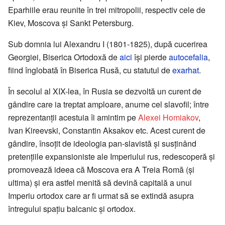
Eparhiile erau reunite în trei mitropolii, respectiv cele de
Kiev, Moscova şi Sankt Petersburg.
Sub domnia lui Alexandru I (1801-1825), după cucerirea
Georgiei, Biserica Ortodoxă de
aici
îşi pierde
autocefalia
,
fiind înglobată în Biserica Rusă, cu statutul de
exarhat
.
În secolul al XIX-lea, în Rusia se dezvoltă un curent de
gândire care ia treptat amploare, anume cel slavofil; între
reprezentanţii acestuia îi amintim pe
Alexei Homiakov
,
Ivan Kireevski, Constantin Aksakov etc. Acest curent de
gândire, însoţit de ideologia pan-slavistă şi susţinând
pretenţiile expansioniste ale Imperiului rus, redescoperă şi
promovează ideea că Moscova era A Treia Romă (şi
ultima) şi era astfel menită să devină capitală a unui
Imperiu ortodox care ar fi urmat să se extindă asupra
întregului spaţiu balcanic şi ortodox.