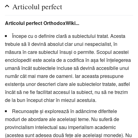
Articolul perfect
Articolul perfect OrthodoxWiki...
Începe cu o definire clară a subiectului tratat. Acesta
trebuie să îi devină absolut clar unui nespecialist, în
măsura în care subiectul însuși o permite. Scopul acestei
enciclopedii este acela de a codifica în așa fel înțelegerea
umană încât subiectele incluse să devină accesibile unui
număr cât mai mare de oameni. Iar aceasta presupune
existența unor descrieri clare ale subiectelor tratate, astfel
încât să ne fie facilitat accesul la subiect, nu să ne trezim
de la bun început chiar în miezul acestuia.
Recunoaște și explorează în adâncime diferitele
moduri de abordare ale aceleiași teme. Nu suferă de
provincialism intelectual sau imperialism academic
(acestea sunt adesea două fețe ale aceleiași monede). Nu