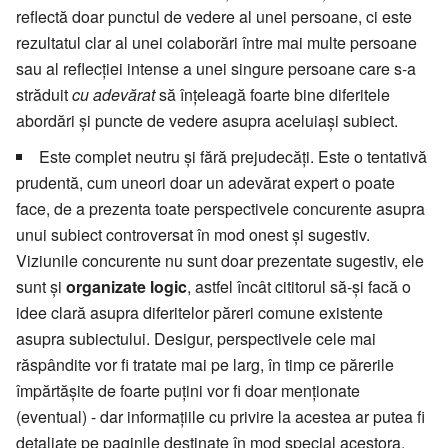
reflectă doar punctul de vedere al unei persoane, ci este
rezultatul clar al unei colaborări între mai multe persoane
sau al reflecției intense a unei singure persoane care s-a
străduit
cu adevărat
să înțeleagă foarte bine diferitele
abordări și puncte de vedere asupra aceluiași subiect.
Este complet neutru și fără prejudecăți. Este o tentativă
prudentă, cum uneori doar un adevărat expert o poate
face, de a prezenta toate perspectivele concurente asupra
unui subiect controversat în mod onest și sugestiv.
Viziunile concurente nu sunt doar prezentate sugestiv, ele
sunt și
organizate logic
, astfel încât cititorul să-și facă o
idee clară asupra diferitelor păreri comune existente
asupra subiectului. Desigur, perspectivele cele mai
răspândite vor fi tratate mai pe larg, în timp ce părerile
împărtășite de foarte puțini vor fi doar menționate
(eventual) - dar informațiile cu privire la acestea ar putea fi
detaliate pe paginile destinate în mod special acestora.