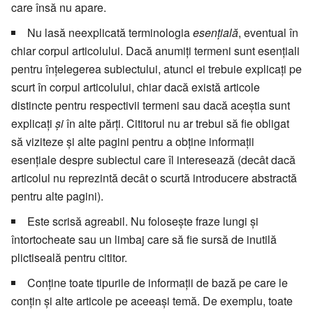
care însă nu apare.
Nu lasă neexplicată terminologia
esențială
, eventual în
chiar corpul articolului. Dacă anumiți termeni sunt esențiali
pentru înțelegerea subiectului, atunci ei trebuie explicați pe
scurt în corpul articolului, chiar dacă există articole
distincte pentru respectivii termeni sau dacă aceștia sunt
explicați
și
în alte părți. Cititorul nu ar trebui să fie obligat
să viziteze și alte pagini pentru a obține informații
esențiale despre subiectul care îl interesează (decât dacă
articolul nu reprezintă decât o scurtă introducere abstractă
pentru alte pagini).
Este scrisă agreabil. Nu folosește fraze lungi și
întortocheate sau un limbaj care să fie sursă de inutilă
plictiseală pentru cititor.
Conține toate tipurile de informații de bază pe care le
conțin și alte articole pe aceeași temă. De exemplu, toate