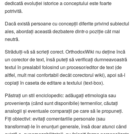
dedicată evoluţiei istorice a conceptului este foarte
potrivită.
Dacă există persoane cu concepţii diferite privind subiectul
ales, abordaţi această dezbatere dintr-o poziţie cât mai
neutră.
Străduiţi-vă să scrieţi corect. OrthodoxWiki nu deţine încă
un corector de text, însă puteţi să verificaţi dumneavoastră
textul în prealabil folosind un procesor/editor de text (de
altfel, mult mai confortabil decât corectorul wiki), apoi să-l
copiaţi în caseta de editare a textului (text-box).
Păstraţi un stil enciclopedic: adăugaţi etimologia sau
provenienţa (când sunt disponibile) termenilor, căutaţi
analogii şi eventuale comparaţii pe care să le propuneţi.
Fiţi obiectivi: evitaţi comentariile personale (sau
transformaţi-le în enunţuri generale, însă doar atunci când