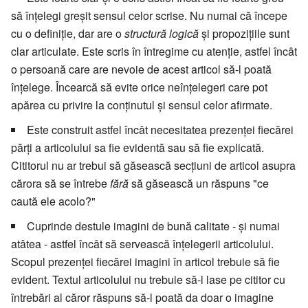
să înțelegi greșit sensul celor scrise. Nu numai că începe
cu o definiție, dar are o
structură logică
și propozițiile sunt
clar articulate. Este scris în întregime cu atenție, astfel încât
o persoană care are nevoie de acest articol să-l poată
înțelege. Încearcă să evite orice neînțelegeri care pot
apărea cu privire la conținutul și sensul celor afirmate.
Este construit astfel încât necesitatea prezenței fiecărei
părți a articolului sa fie evidentă sau să fie explicată.
Cititorul nu ar trebui să găsească secțiuni de articol asupra
cărora să se întrebe
fără
să găsească un răspuns "ce
caută ele acolo?"
Cuprinde destule imagini de bună calitate - și numai
atâtea - astfel încât să servească înțelegerii articolului.
Scopul prezenței fiecărei imagini în articol trebuie să fie
evident. Textul articolului nu trebuie să-l lase pe cititor cu
întrebări al căror răspuns să-l poată da doar o imagine