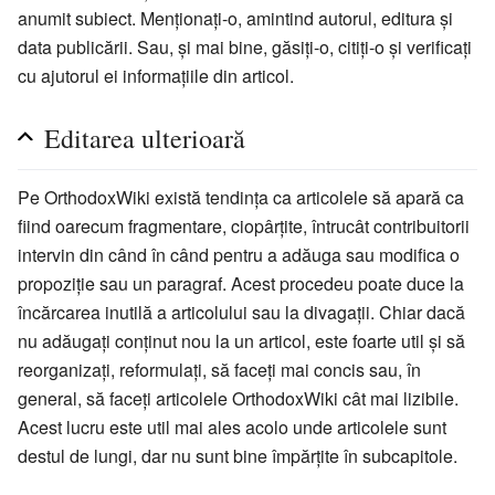
anumit subiect. Menționați-o, amintind autorul, editura și
data publicării. Sau, și mai bine, găsiți-o, citiți-o și verificați
cu ajutorul ei informațiile din articol.
Editarea ulterioară
Pe OrthodoxWiki există tendința ca articolele să apară ca
fiind oarecum fragmentare, ciopârțite, întrucât contribuitorii
intervin din când în când pentru a adăuga sau modifica o
propoziție sau un paragraf. Acest procedeu poate duce la
încărcarea inutilă a articolului sau la divagații. Chiar dacă
nu adăugați conținut nou la un articol, este foarte util și să
reorganizați, reformulați, să faceți mai concis sau, în
general, să faceți articolele OrthodoxWiki cât mai lizibile.
Acest lucru este util mai ales acolo unde articolele sunt
destul de lungi, dar nu sunt bine împărțite în subcapitole.