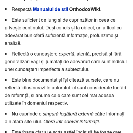
Respectă
Manualul de stil
OrthodoxWiki
.
Este suficient de lung și de cuprinzător în ceea ce
privește conținutul. Deși concis și la obiect, un articol cu
adevărat bun oferă suficientă informație, profunzime și
analiză.
Reflectă o cunoaștere
expertă
, atentă, precisă și fără
generalizări vagi și jumătăți de adevăruri care sunt indiciul
unei cunoașteri imperfecte a subiectului.
Este bine documentat și își citează sursele, care nu
reflectă idiosincraziile autorului, ci sunt considerate lucrări
de referință, și anume cele care sunt cel mai adesea
utilizate în domeniul respectiv.
Nu
cuprinde o
singură legătură externă
către informații
din afara site-ului.
Oferă într-adevăr informații
.
Este foarte
clar
și e scris astfel încât să fie foarte greu