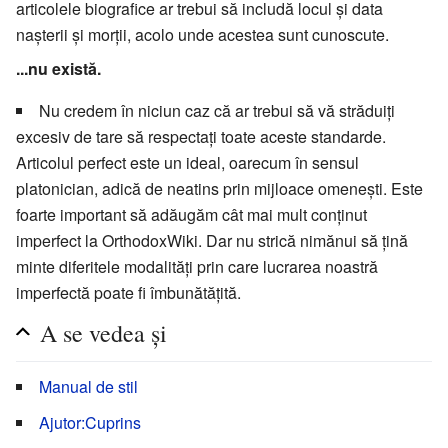
articolele biografice ar trebui să includă locul și data
nașterii și morții, acolo unde acestea sunt cunoscute.
...nu există.
Nu credem în niciun caz că ar trebui să vă străduiți
excesiv de tare să respectați toate aceste standarde.
Articolul perfect este un ideal, oarecum în sensul
platonician, adică de neatins prin mijloace omenești. Este
foarte important să adăugăm cât mai mult conținut
imperfect la OrthodoxWiki. Dar nu strică nimănui să țină
minte diferitele modalități prin care lucrarea noastră
imperfectă poate fi îmbunătăţită.
A se vedea şi
Manual de stil
Ajutor:Cuprins