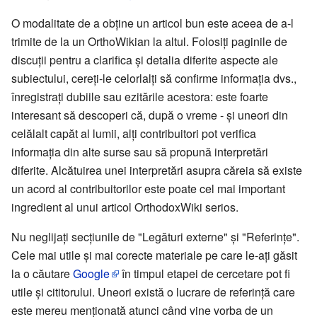
O modalitate de a obţine un articol bun este aceea de a-l
trimite de la un OrthoWikian la altul. Folosiți paginile de
discuții pentru a clarifica și detalia diferite aspecte ale
subiectului, cereți-le celorlalți să confirme informația dvs.,
înregistrați dubiile sau ezitările acestora: este foarte
interesant să descoperi că, după o vreme - și uneori din
celălalt capăt al lumii, alți contribuitori pot verifica
informația din alte surse sau să propună interpretări
diferite. Alcătuirea unei interpretări asupra căreia să existe
un acord al contribuitorilor este poate cel mai important
ingredient al unui articol OrthodoxWiki serios.
Nu neglijați secțiunile de "Legături externe" și "Referințe".
Cele mai utile și mai corecte materiale pe care le-ați găsit
la o căutare
Google
în timpul etapei de cercetare pot fi
utile și cititorului. Uneori există o lucrare de referință care
este mereu menționată atunci când vine vorba de un