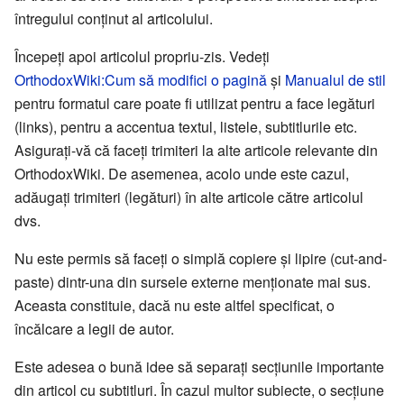
întregului conţinut al articolului.
Începeţi apoi articolul propriu-zis. Vedeţi
OrthodoxWiki:Cum să modifici o pagină
şi
Manualul de stil
pentru formatul care poate fi utilizat pentru a face legături
(links), pentru a accentua textul, listele, subtitlurile etc.
Asiguraţi-vă că faceţi trimiteri la alte articole relevante din
OrthodoxWiki. De asemenea, acolo unde este cazul,
adăugaţi trimiteri (legături) în alte articole către articolul
dvs.
Nu este permis să faceţi o simplă copiere şi lipire (cut-and-
paste) dintr-una din sursele externe menţionate mai sus.
Aceasta constituie, dacă nu este altfel specificat, o
încălcare a legii de autor.
Este adesea o bună idee să separaţi secţiunile importante
din articol cu subtitluri. În cazul multor subiecte, o secţiune