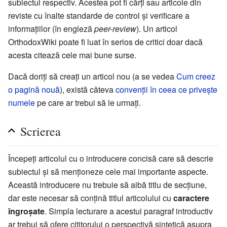
subiectul respectiv. Acestea pot fi cărţi sau articole din
reviste cu înalte standarde de control şi verificare a
informaţiilor (în engleză
peer-review
). Un articol
OrthodoxWiki poate fi luat în serios de critici doar dacă
acesta citează cele mai bune surse.
Dacă doriţi să creaţi un articol nou (a se vedea
Cum creez
o pagină nouă
), există câteva
convenţii în ceea ce priveşte
numele
pe care ar trebui să le urmaţi.
Scrierea
Începeţi articolul cu o introducere concisă care să descrie
subiectul şi să menţioneze cele mai importante aspecte.
Această introducere nu trebuie să aibă titlu de secţiune,
dar este necesar să conţină titlul articolului cu
caractere
îngroşate
. Simpla lecturare a acestui paragraf introductiv
ar trebui să ofere cititorului o perspectivă sintetică asupra