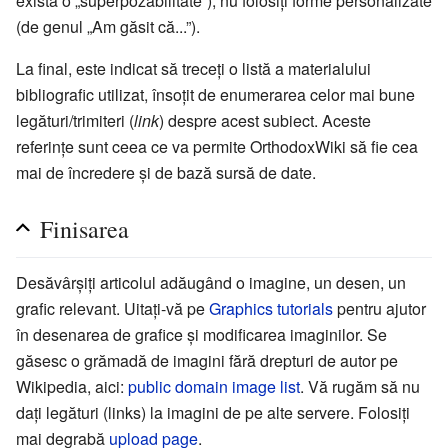
există o „superpozabilitate”), nu folosiţi forme personalizate
(de genul „Am găsit că...”).
La final, este indicat să treceţi o listă a materialului
bibliografic utilizat, însoţit de enumerarea celor mai bune
legături/trimiteri (
link
) despre acest subiect. Aceste
referinţe sunt ceea ce va permite OrthodoxWiki să fie cea
mai de încredere şi de bază sursă de date.
Finisarea
Desăvârșiți articolul adăugând o imagine, un desen, un
grafic relevant. Uitați-vă pe
Graphics tutorials
pentru ajutor
în desenarea de grafice și modificarea imaginilor. Se
găsesc o grămadă de imagini fără drepturi de autor pe
Wikipedia, aici:
public domain image list
. Vă rugăm să nu
dați legături (links) la imagini de pe alte servere. Folosiți
mai degrabă
upload page
.