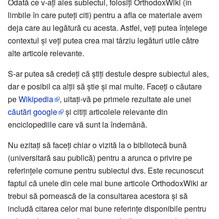
Odată ce v-aţi ales subiectul, folosiţi OrthodoxWiki (în
limbile în care puteţi citi) pentru a afla ce materiale avem
deja care au legătură cu acesta. Astfel, veţi putea înţelege
contextul şi veţi putea crea mai târziu legături utile către
alte articole relevante.
S-ar putea să credeţi că ştiţi destule despre subiectul ales,
dar e posibil ca alţii să ştie şi mai multe. Faceţi o căutare
pe
Wikipedia
, uitaţi-vă pe primele rezultate ale unei
căutări google
şi citiţi articolele relevante din
enciclopediile care vă sunt la îndemână.
Nu ezitaţi să faceţi chiar o vizită la o bibliotecă bună
(universitară sau publică) pentru a arunca o privire pe
referinţele comune pentru subiectul dvs. Este recunoscut
faptul că unele din cele mai bune articole OrthodoxWiki ar
trebui să pornească de la consultarea acestora şi să
includă citarea celor mai bune referinţe disponibile pentru