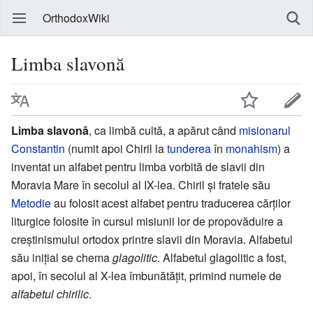
OrthodoxWiki
Limba slavonă
Limba slavonă
, ca limbă cultă, a apărut când
misionarul
Constantin
(numit apoi Chiril la
tunderea
în
monahism
) a
inventat un alfabet pentru limba vorbită de slavii din
Moravia Mare în secolul al IX-lea. Chiril și fratele său
Metodie
au folosit acest alfabet pentru traducerea cărților
liturgice folosite în cursul misiunii lor de propovăduire a
creștinismului ortodox printre slavii din Moravia. Alfabetul
său inițial se chema
glagolitic
. Alfabetul glagolitic a fost,
apoi, în secolul al X-lea îmbunătățit, primind numele de
alfabetul chirilic
.