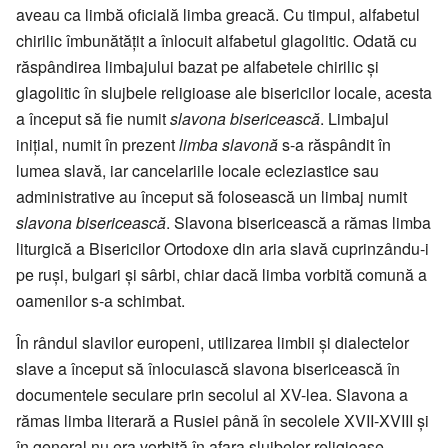
aveau ca limbă oficială limba greacă. Cu timpul, alfabetul
chirilic îmbunătățit a înlocuit alfabetul glagolitic. Odată cu
răspândirea limbajului bazat pe alfabetele chirilic și
glagolitic în slujbele religioase ale bisericilor locale, acesta
a început să fie numit
slavona bisericească
. Limbajul
inițial, numit în prezent
limba slavonă
s-a răspândit în
lumea slavă, iar cancelariile locale ecleziastice sau
administrative au început să folosească un limbaj numit
slavona bisericească
. Slavona bisericească a rămas limba
liturgică a Bisericilor Ortodoxe din aria slavă cuprinzându-i
pe ruși, bulgari și sârbi, chiar dacă limba vorbită comună a
oamenilor s-a schimbat.
În rândul slavilor europeni, utilizarea limbii și dialectelor
slave a început să înlocuiască slavona bisericească în
documentele seculare prin secolul al XV-lea. Slavona a
rămas limba literară a Rusiei până în secolele XVII-XVIII și
în general nu era vorbită în afara slujbelor religioase.