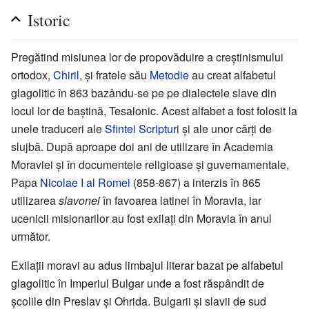
Istoric
Pregătind misiunea lor de propovăduire a creștinismului
ortodox,
Chiril
, și fratele său
Metodie
au creat alfabetul
glagolitic în 863 bazându-se pe pe dialectele slave din
locul lor de baștină, Tesalonic. Acest alfabet a fost folosit la
unele traduceri ale
Sfintei Scripturi
și ale unor cărți de
slujbă. După aproape doi ani de utilizare în Academia
Moraviei și în documentele religioase și guvernamentale,
Papa
Nicolae I al Romei
(858-867) a interzis în 865
utilizarea
slavonei
în favoarea latinei în Moravia, iar
ucenicii misionarilor au fost exilați din Moravia în anul
următor.
Exilații moravi au adus limbajul literar bazat pe alfabetul
glagolitic în Imperiul Bulgar unde a fost răspândit de
școlile din Preslav și Ohrida. Bulgarii și slavii de sud