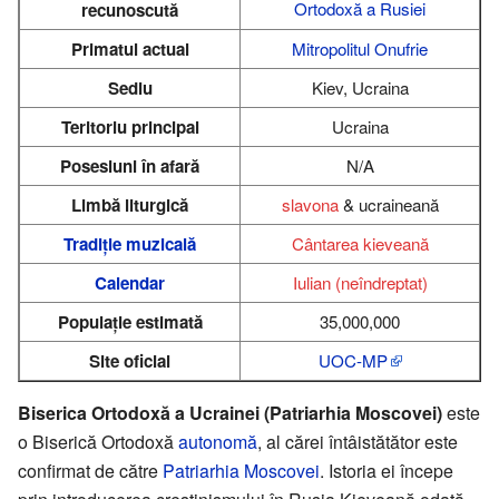
Ortodoxă a Rusiei
recunoscută
Primatul actual
Mitropolitul Onufrie
Sediu
Kiev, Ucraina
Teritoriu principal
Ucraina
Posesiuni în afară
N/A
Limbă liturgică
slavona
& ucraineană
Tradiție muzicală
Cântarea kieveană
Calendar
Iulian (neîndreptat)
Populație estimată
35,000,000
Site oficial
UOC-MP
Biserica Ortodoxă a Ucrainei (Patriarhia Moscovei)
este
o Biserică Ortodoxă
autonomă
, al cărei întâistătător este
confirmat de către
Patriarhia Moscovei
. Istoria ei începe