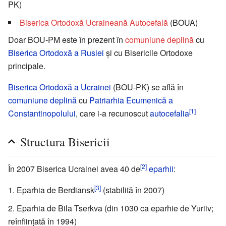
PK)
Biserica Ortodoxă Ucraineană Autocefală
(BOUA)
Doar BOU-PM este în prezent în
comuniune deplină
cu
Biserica Ortodoxă a Rusiei
și cu Bisericile Ortodoxe
principale.
Biserica Ortodoxă a Ucrainei
(BOU-PK) se află în
comuniune deplină
cu
Patriarhia Ecumenică a
[1]
Constantinopolului
, care i-a recunoscut
autocefalia
Structura Bisericii
[2]
În 2007 Biserica Ucrainei avea 40 de
eparhii
:
[3]
Eparhia de Berdiansk
(stabilită în 2007)
Eparhia de Bila Tserkva (din 1030 ca eparhie de Yuriiv;
reînfiinţată în 1994)