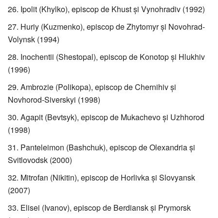
Ipolit (Khylko), episcop de Khust şi Vynohradiv (1992)
Huriy (Kuzmenko), episcop de Zhytomyr şi Novohrad-
Volynsk (1994)
Inochentii (Shestopal), episcop de Konotop şi Hlukhiv
(1996)
Ambrozie (Polikopa), episcop de Chernihiv şi
Novhorod-Siverskyi (1998)
Agapit (Bevtsyk), episcop de Mukachevo şi Uzhhorod
(1998)
Panteleimon (Bashchuk), episcop de Olexandria şi
Svitlovodsk (2000)
Mitrofan (Nikitin), episcop de Horlivka şi Slovyansk
(2007)
Elisei (Ivanov), episcop de Berdiansk şi Prymorsk