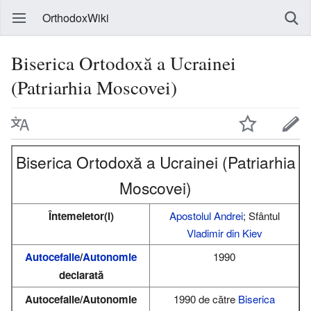
OrthodoxWiki
Biserica Ortodoxă a Ucrainei
(Patriarhia Moscovei)
Biserica Ortodoxă a Ucrainei (Patriarhia
Moscovei)
Întemeietor(i)
Apostolul Andrei
; Sfântul
Vladimir din Kiev
Autocefalie
/
Autonomie
1990
declarată
Autocefalie/Autonomie
1990 de către
Biserica