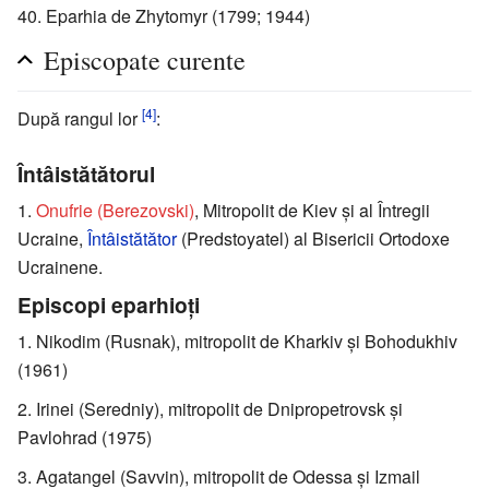
Eparhia de Zhytomyr (1799; 1944)
Episcopate curente
[4]
După rangul lor
:
Întâistătătorul
Onufrie (Berezovski)
, Mitropolit de Kiev şi al Întregii
Ucraine,
Întâistătător
(Predstoyatel) al Bisericii Ortodoxe
Ucrainene.
Episcopi eparhioți
Nikodim (Rusnak), mitropolit de Kharkiv şi Bohodukhiv
(1961)
Irinei (Seredniy), mitropolit de Dnipropetrovsk şi
Pavlohrad (1975)
Agatangel (Savvin), mitropolit de Odessa şi Izmail