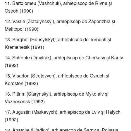
Bartolomeu (Vashchuk), arhiepiscop de Rivne şi
Ostroh (1990)
Vasile (Zlatolynskyi), arhiepiscop de Zaporizhia şi
Melitopol (1990)
Serghei (Hensytskyi), arhiepiscop de Ternopil şi
Kremenetsk (1991)
Sofronie (Dmytruk), arhiepiscop de Cherkasy şi Kaniv
(1992)
Visarion (Stretovych), arhiepiscop de Ovruch şi
Korosten (1992)
Pitirim (Starynskyi), arhiepiscop de Mykolaiv şi
Voznesensk (1992)
Augustin (Markevych), arhiepiscop de Lviv şi Halych
(1992)
Anatolie (Hladkyi), arhiepiscop de Sarny şi Polissia