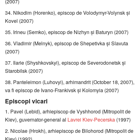
(2007)
Nikodim (Horenko), episcop de Volodymyr-Volynsk şi
Kovel (2007)
Irineu (Semko), episcop de Nizhyn şi Baturyn (2007)
Vladimir (Melnyk), episcop de Shepetivka şi Slavuta
(2007)
Ilarie (Shyshkovskyi), episcop de Severodonetsk şi
Starobilsk (2007)
Panteleimon (Luhovyi), arhimandrit (October 18, 2007),
va fi episcop de Ivano-Frankivsk şi Kolomyia (2007)
Episcopi vicari
Pavel (Lebid), arhiepiscop de Vyshhorod (Mitropolit de
Kiev), guvernator-general al
Lavrei Kiev-Pecerska
(1997)
Nicolae (Hrokh), arhiepiscop de Bilohorod (Mitropolit de
Kiev) (1992)