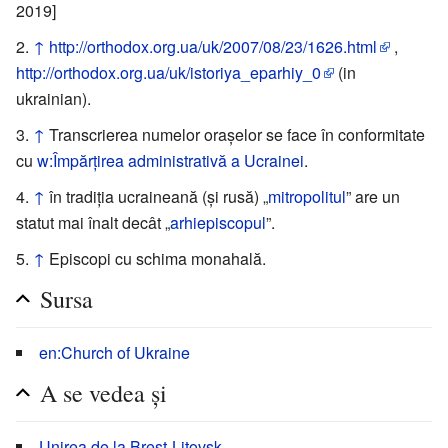
2019]
↑
http://orthodox.org.ua/uk/2007/08/23/1626.html
,
http://orthodox.org.ua/uk/istoriya_eparhiy_0
(in
ukrainian).
↑
Transcrierea numelor oraşelor se face în conformitate
cu
w:Împărţirea administrativă a Ucrainei
.
↑
în tradiţia ucraineană (şi rusă) „
mitropolitul
” are un
statut mai înalt decât „
arhiepiscopul
”.
↑
Episcopi cu schima monahală.
Sursa
en:Church of Ukraine
A se vedea și
Unirea de la Brest-Litovsk