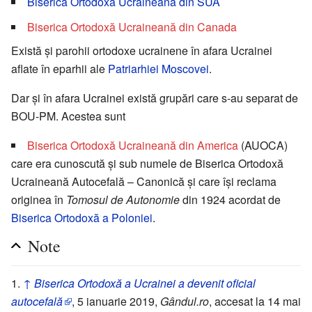
Biserica Ortodoxă Ucraineană din SUA
Biserica Ortodoxă Ucraineană din Canada
Există şi parohii ortodoxe ucrainene în afara Ucrainei
aflate în eparhii ale
Patriarhiei Moscovei
.
Dar şi în afara Ucrainei există grupări care s-au separat de
BOU-PM. Acestea sunt
Biserica Ortodoxă Ucraineană din America
(AUOCA)
care era cunoscută şi sub numele de Biserica Ortodoxă
Ucraineană Autocefală – Canonică şi care îşi reclama
originea în
Tomosul de Autonomie
din 1924 acordat de
Biserica Ortodoxă a Poloniei
.
Note
↑
Biserica Ortodoxă a Ucrainei a devenit oficial
autocefală
, 5 ianuarie 2019,
Gândul.ro
, accesat la 14 mai