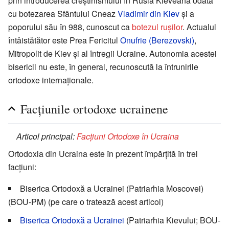
prin introducerea creştinismului în Rusia Kieveană odată
cu botezarea Sfântului Cneaz
Vladimir din Kiev
şi a
poporului său în 988, cunoscut ca
botezul rușilor
. Actualul
întâistătător este Prea Fericitul
Onufrie (Berezovski)
,
Mitropolit de Kiev și al întregii Ucraine. Autonomia acestei
bisericii nu este, în general, recunoscută la întrunirile
ortodoxe internaționale.
Facțiunile ortodoxe ucrainene
Articol principal:
Facţiuni Ortodoxe în Ucraina
Ortodoxia din Ucraina este în prezent împărțită în trei
facțiuni:
Biserica Ortodoxă a Ucrainei (Patriarhia Moscovei)
(BOU-PM) (pe care o tratează acest articol)
Biserica Ortodoxă a Ucrainei
(Patriarhia Kievului; BOU-