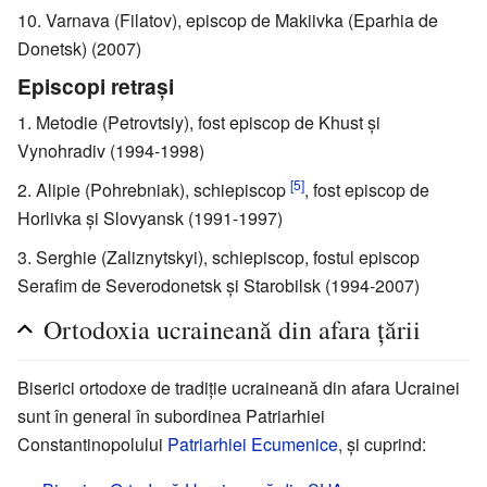
Varnava (Filatov), episcop de Makiivka (Eparhia de
Donetsk) (2007)
Episcopi retraşi
Metodie (Petrovtsiy), fost episcop de Khust şi
Vynohradiv (1994-1998)
[5]
Alipie (Pohrebniak), schiepiscop
, fost episcop de
Horlivka şi Slovyansk (1991-1997)
Serghie (Zaliznytskyi), schiepiscop, fostul episcop
Serafim de Severodonetsk şi Starobilsk (1994-2007)
Ortodoxia ucraineană din afara ţării
Biserici ortodoxe de tradiţie ucraineană din afara Ucrainei
sunt în general în subordinea Patriarhiei
Constantinopolului
Patriarhiei Ecumenice
, şi cuprind: