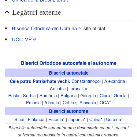
Legături externe
Biserica Ortodoxă din Ucraina
, site oficial.
UOC-MP
Biserici Ortodoxe autocefale și autonome
Biserici autocefale
Constantinopol
|
Alexandria
|
Cele patru Patriarhate vechi
:
Antiohia
|
Ierusalim
Rusia
|
Serbia
|
România
|
Bulgaria
|
Georgia
|
Cipru
|
Grecia
|
Polonia
|
Albania
|
Cehia și Slovacia
|
OCA
*
Biserici autonome
Sinai
|
Finlanda
|
Estonia
* |
Japonia
* |
China
* |
Ucraina
*
Bisericile autocefale sau autonome desemnate cu un
*
nu sunt
universal recunoscute în cadrul comuniunii ortodoxe.