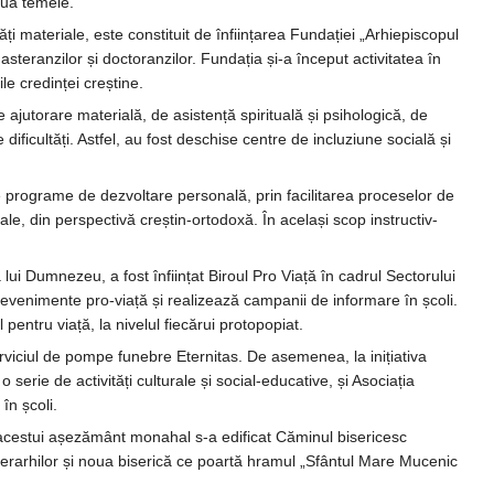
tua temele.
lități materiale, este constituit de înființarea Fundației „Arhiepiscopul
asteranzilor și doctoranzilor. Fundația și-a început activitatea în
le credinței creștine.
ajutorare materială, de asistență spirituală și psihologică, de
ificultăți. Astfel, au fost deschise centre de incluziune socială și
te programe de dezvoltare personală, prin facilitarea proceselor de
uale, din perspectivă creștin-ortodoxă. În același scop instructiv-
lui Dumnezeu, a fost înființat Biroul Pro Viață în cadrul Sectorului
 evenimente pro-viață și realizează campanii de informare în școli.
entru viață, la nivelul fiecărui protopopiat.
erviciul de pompe funebre Eternitas. De asemenea, la inițiativa
serie de activități culturale și social-educative, și Asociația
în școli.
ta acestui așezământ monahal s-a edificat Căminul bisericesc
Ierarhilor și noua biserică ce poartă hramul „Sfântul Mare Mucenic