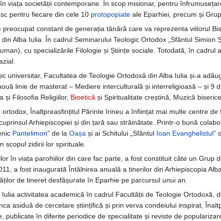
 în viața societății contemporane. În scop misionar, pentru înfrumusețare
țesc pentru fiecare din cele 10
protopopiate
ale Eparhiei, precum și Grupu
e preocupat constant de generația tânără care va reprezenta viitorul Bise
 din Alba Iulia. În cadrul Seminarului Teologic Ortodox „Sfântul Simion Șt
ilul uman), cu specializările Filologie și Științe sociale. Totodată, în cadru
azial.
c universitar, Facultatea de Teologie Ortodoxă din Alba Iulia și-a adăuga
ouă linie de masterat – Mediere interculturală și interreligioasă – și 9 
ia și Filosofia Religiilor,
Bioetică
și Spiritualitate creștină, Muzică biseric
ortodox, Înaltpreasfințitul Părinte Irineu a înființat mai multe centre d
 cuprinsul Arhiepiscopiei și din țară sau străinătate. Printr-o bună colab
cenic
Pantelimon
” de la
Oașa
și ai Schitului „Sfântul
Ioan Evanghelistul
” 
copul zidirii lor spirituale.
lor în viața parohiilor din care fac parte, a fost constituit câte un Grup de 
2011, a fost inaugurată Întâlnirea anuală a tinerilor din Arhiepiscopia Al
tăților de tineret desfășurate în Eparhie pe parcursul unui an.
a Iulia activitatea academică în cadrul Facultății de Teologie Ortodoxă,
a asiduă de cercetare științifică și prin verva condeiului inspirat, Înalt
e, publicate în diferite periodice de specialitate și reviste de popularizare