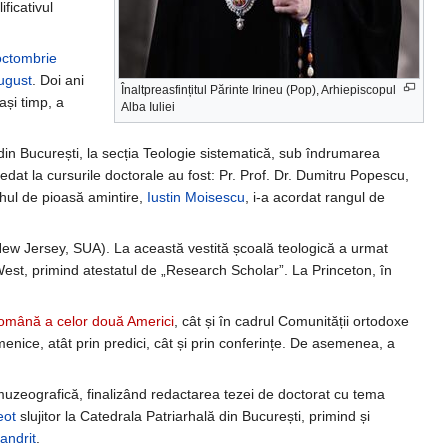
lificativul
octombrie
ugust
. Doi ani
Înaltpreasfințitul Părinte Irineu (Pop), Arhiepiscopul
ași timp, a
Alba Iuliei
 din București, la secția Teologie sistematică, sub îndrumarea
redat la cursurile doctorale au fost: Pr. Prof. Dr. Dumitru Popescu,
rhul de pioasă amintire,
Iustin Moisescu
, i-a acordat rangul de
 (New Jersey, SUA). La această vestită școală teologică a urmat
 West, primind atestatul de „Research Scholar”. La Princeton, în
omână a celor două Americi
, cât și în cadrul Comunității ortodoxe
umenice, atât prin predici, cât și prin conferințe. De asemenea, a
i muzeografică, finalizând redactarea tezei de doctorat cu tema
eot
slujitor la Catedrala Patriarhală din București, primind și
andrit
.