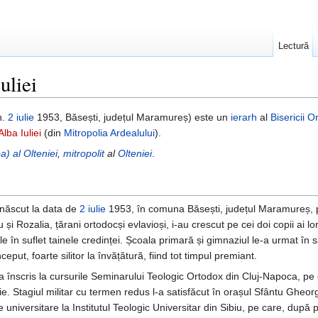
Lectură
uliei
n.
2 iulie
1953, Băsești, județul Maramureș) este un
ierarh
al
Bisericii 
lba Iuliei
(din
Mitropolia Ardealului
).
a) al Olteniei
,
mitropolit
al
Olteniei
.
a născut la data de
2 iulie
1953, în comuna Băsești, județul Maramureș, p
și Rozalia, țărani ortodocși evlavioși, i-au crescut pe cei doi copii ai lor
le în suflet tainele credinței. Școala primară și gimnaziul le-a urmat în sa
put, foarte silitor la învățătură, fiind tot timpul premiant.
-a înscris la cursurile Seminarului Teologic Ortodox din Cluj-Napoca, pe 
e. Stagiul militar cu termen redus l-a satisfăcut în orașul Sfântu Gheor
universitare la Institutul Teologic Universitar din Sibiu, pe care, după p