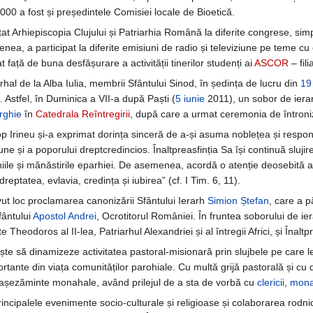
2000 a fost și președintele Comisiei locale de Bioetică.
tat Arhiepiscopia Clujului și Patriarhia Română la diferite congrese, simp
ea, a participat la diferite emisiuni de radio și televiziune pe teme cu 
 față de buna desfășurare a activității tinerilor studenți ai
ASCOR
– fili
hal de la Alba Iulia, membrii Sfântului Sinod, în ședința de lucru din
19
. Astfel, în Duminica a VII-a după Paști (
5 iunie
2011), un sobor de ierar
rghie
în
Catedrala Reîntregirii
, după care a urmat ceremonia de întroni
op Irineu și-a exprimat dorința sinceră de a-și asuma noblețea și responsa
ăbune și a poporului dreptcredincios. Înaltpreasfinția Sa își continuă slu
iile și mănăstirile eparhiei. De asemenea, acordă o atenție deosebită activ
ptatea, evlavia, credința și iubirea” (cf. I Tim. 6, 11).
ut loc proclamarea canonizării Sfântului Ierarh
Simion Ștefan
, care a p
Sfântului
Apostol Andrei
, Ocrotitorul României. În fruntea soborului de iera
 Theodoros al II-lea, Patriarhul Alexandriei și al întregii Africi, și Înaltp
ște să dinamizeze activitatea pastoral-misionară prin slujbele pe care le 
ortante din viața comunităților parohiale. Cu multă grijă pastorală și c
de așezăminte monahale, având prilejul de a sta de vorbă cu
clericii
,
mona
ncipalele evenimente socio-culturale și religioase și colaborarea rodnică