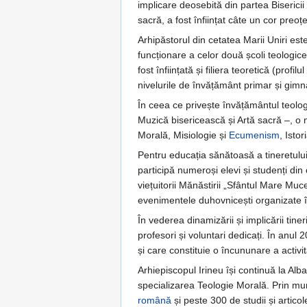
implicare deosebită din partea Bisericii
sacră, a fost înființat câte un cor preo
Arhipăstorul din cetatea Marii Uniri est
funcționare a celor două școli teologice
fost înființată și filiera teoretică (prof
nivelurile de învățământ primar și gimn
În ceea ce privește învățământul teologi
Muzică bisericească și Artă sacră –, o n
Morală, Misiologie și
Ecumenism
, Istor
Pentru educația sănătoasă a tineretului 
participă numeroși elevi și studenți din
viețuitorii Mănăstirii „Sfântul Mare Mu
evenimentele duhovnicești organizate în s
În vederea dinamizării și implicării tineri
profesori și voluntari dedicați. În anul 
și care constituie o încununare a activi
Arhiepiscopul Irineu își continuă la Alb
specializarea Teologie Morală. Prin munc
română
și peste 300 de studii și articol