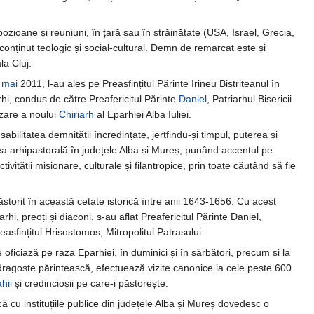
ozioane și reuniuni, în țară sau în străinătate (USA, Israel, Grecia,
conținut teologic și social-cultural. Demn de remarcat este și
ala Cluj.
 mai
2011, l-au ales pe Preasfințitul Părinte Irineu Bistrițeanul în
hi, condus de către Preafericitul Părinte
Daniel
, Patriarhul Bisericii
zare a noului
Chiriarh
al Eparhiei Alba Iuliei.
bilitatea demnității încredințate, jertfindu-și timpul, puterea și
jirea arhipastorală în județele Alba și Mureș, punând accentul pe
ității misionare, culturale și filantropice, prin toate căutând să fie
ăstorit în această cetate istorică între anii 1643-1656. Cu acest
rhi, preoți și diaconi, s-au aflat Preafericitul Părinte Daniel,
reasfințitul Hrisostomos, Mitropolitul Patrasului.
oficiază pe raza Eparhiei, în duminici și în sărbători, precum și la
u dragoste părintească, efectuează vizite canonice la cele peste 600
hii
și credincioșii pe care-i păstorește.
 cu instituțiile publice din județele Alba și Mureș dovedesc o