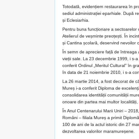
Totodată, evidențiem restaurarea în pro
sediul administrației eparhiale. După re
și Eclesiarhia.
Pentru buna funcționare a sectoarelor d
Atelierul de veșminte preoțești. În inci
și Cantina școlară, deservind nevoilor c
În semn de apreciere față de întreaga act
vieții sale. La 23 decembrie 1999, i s-a
conferit Ordinul „Meritul Cultural” în 
în data de 21 noiembrie 2010, i s-a conf
La 26 martie 2014, a fost decorat de c
Mureș i-a conferit Diploma de excelență 
consolidarea identității comunității mure
onoare din partea mai multor localităț
În Anul Centenarului Marii Uniri – 2018, În
Români – filiala Mureș a primit Diplomă 
100 de ani de la actul istoric din 27 m
dezvoltarea valorilor maramureșene.