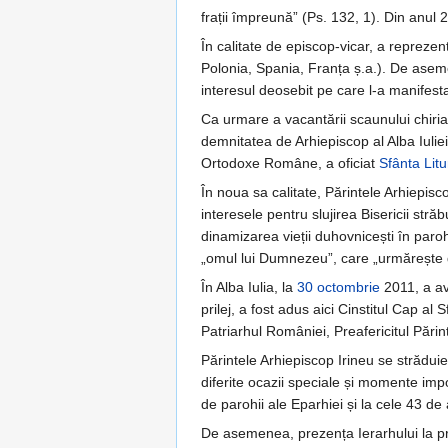
frații împreună” (Ps. 132, 1). Din anul 
În calitate de episcop-vicar, a reprezen
Polonia, Spania, Franța ș.a.). De asemen
interesul deosebit pe care l-a manifestat
Ca urmare a vacantării scaunului chiriar
demnitatea de Arhiepiscop al Alba Iuliei
Ortodoxe Române, a oficiat
Sfânta Litu
În noua sa calitate, Părintele Arhiepisc
interesele pentru slujirea Bisericii str
dinamizarea vieții duhovnicești în paroh
„omul lui Dumnezeu”, care „urmărește dre
În Alba Iulia, la
30 octombrie
2011, a av
prilej, a fost adus aici Cinstitul Cap al 
Patriarhul României, Preafericitul Părinte
Părintele Arhiepiscop Irineu se străduie
diferite ocazii speciale și momente imp
de parohii ale Eparhiei și la cele 43 
De asemenea, prezența Ierarhului la pri