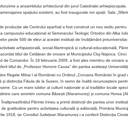
funzime a ansamblului arhitectural din jurul Catedralei arhiepiscopale, 
amenajarea spațiului existent, au fost inaugurate noi spații: Sala „Sfânt
e producție ale Centrului eparhial a fost construit un nou sediu pentru 
nta campusului educațional al Seminarului Teologic Ortodox din Alba Iulia,
elor peste 500 de elevi ai acestei instituții de învățământ preuniversitar
ivitate arhipastorală, social-filantropică și cultural-educațională, Părin
 acordat titlul de Cetățean de onoare al Municipiului Cluj-Napoca. Cinci
grad de Comandor. În 18 februarie 2009, a fost ales membru de onoare al 
erit titlul de „Professor Honoris Causa” din partea aceleiași Universități
ătre Regele Mihai I al României cu Ordinul „Coroana României în grad de
și distincția Fibula de la Suseni, în semn de înaltă recunoaștere pentru 
șene. Ca un mare iubitor al culturii naționale și al tradițiilor locale spec
i, dintre care amintim comuna Băsești (Maramureș) și comuna Horea (Al
altpreasfințitul Părinte Irineu a primit distincții din partea unor instituții 
de gratitudine pentru activitatea culturală și editorială, Primăria Munic
artie 1918, iar Consiliul Județean Maramureș i-a conferit Distincția Cin