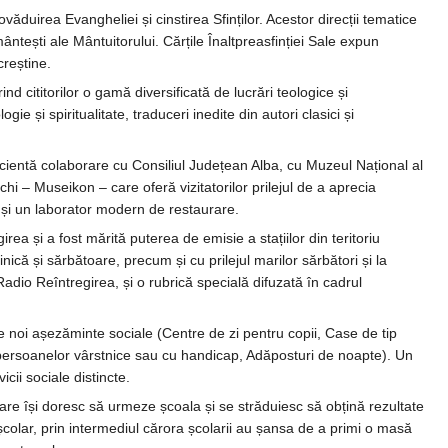
duirea Evangheliei și cinstirea Sfinților. Acestor direcții tematice
ntești ale Mântuitorului. Cărțile Înaltpreasfinției Sale expun
creștine.
ind cititorilor o gamă diversificată de lucrări teologice și
ie și spiritualitate, traduceri inedite din autori clasici și
eficientă colaborare cu Consiliul Județean Alba, cu Muzeul Național al
chi – Museikon – care oferă vizitatorilor prilejul de a aprecia
r și un laborator modern de restaurare.
rea și a fost mărită puterea de emisie a stațiilor din teritoriu
că și sărbătoare, precum și cu prilejul marilor sărbători și la
Radio Reîntregirea, și o rubrică specială difuzată în cadrul
i de noi așezăminte sociale (Centre de zi pentru copii, Case de tip
a persoanelor vârstnice sau cu handicap, Adăposturi de noapte). Un
cii sociale distincte.
e, care își doresc să urmeze școala și se străduiesc să obțină rezultate
școlar, prin intermediul cărora școlarii au șansa de a primi o masă