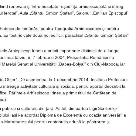
fiind renovate și înfrumusețate reședința arhiepiscopală și întreg
ul Ierotei”, Aula „Sfântul Simion Ștefan”, Salonul „Emilian Episcopul”
Fabrica de lumânări, pentru Tipografia Arhiepiscopiei și pentru
 au fost ridicate două noi edificii: paraclisul „Sfântul Simion Ștefan”
.
tele Arhiepiscop Irineu a primit importante distincții de-a lungul
 ani mai târziu, în 7 februarie 2004, Președinția României i-a
Marelui Senat al Universității „Babeș-Bolyai” din Cluj-Napoca, iar
.
 Ofițer”. De asemenea, la 1 decembrie 2014, Instituția Prefecturii
întreaga activitate culturală și socială, pentru aportul deosebit la
ifice, Părintele Arhiepiscop Irineu a primit titlul de Cetățean de
ba).
publice și culturale din țară. Astfel, din partea Ligii Scriitorilor
ipiului Iași i-a acordat Diplomă de Excelență cu ocazia aniversării a
stea Maramureșului pentru contribuția adusă la păstrarea și