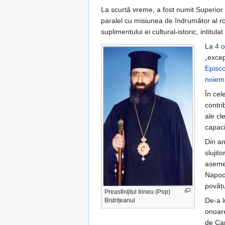
La scurtă vreme, a fost numit Superior
paralel cu misiunea de îndrumător al ro
suplimentului ei cultural-istoric, intitul
La
4 
„excep
Episco
noiem
În cel
contri
ale cl
capaci
Din an
slujit
asemen
Napoca
povățu
Preasfințitul Irineu (Pop)
De-a l
Bistrițeanul
onoare
de Car