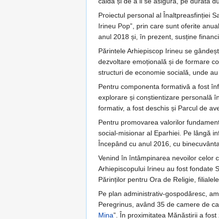
caldă și de a li se asigura, pe durata 
Proiectul personal al Înaltpreasfinției Sa
Irineu Pop”, prin care sunt oferite anual
anul 2018 și, în prezent, susține financi
Părintele Arhiepiscop Irineu se gândeșt
dezvoltare emoțională și de formare cont
structuri de economie socială, unde au
Pentru componenta formativă a fost înfi
explorare și conștientizare personală în 
formativ, a fost deschis și Parcul de ave
Pentru promovarea valorilor fundamentale
social-misionar al Eparhiei. Pe lângă i
Începând cu anul 2016, cu binecuvântare
Venind în întâmpinarea nevoilor celor ca
Arhiepiscopului Irineu au fost fondate So
Părinților pentru Ora de Religie, filiale
Pe plan administrativ-gospodăresc, amin
Peregrinus, având 35 de camere de cazar
Mina
”. În proximitatea Mănăstirii a fost