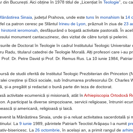
r din București. Aici obține în 1978 titlul de „Licențiat în
Teologie
”, cu ca
Mănăstirea Sinaia
, județul Prahova, unde este
tuns
în
monahism
la
14 
tfel ca patron ceresc pe Sfântul
Irineu de Lyon
, prăznuit în ziua de
23 a
t
hirotonit
ieromonah
, desfășurând o bogată activitate pastorală. În acel
osului monument cantacuzinesc, des vizitat de către turiști și pelerini.
urile de Doctorat în Teologie în cadrul Institutului Teologic Universitar
u Radu, titularul catedrei de Teologie Morală. Alți profesori care i-au p
. Prof. Dr. Petre David și Prof. Dr. Remus Rus. La 10 iunie 1984, Patria
bursă de studii oferită de Institutul Teologic Prezbiterian din Princeton
alei creștine și Eticii sociale, sub îndrumarea profesorului Dr. Charles
, și-a pregătit și redactat o bună parte din teza de doctorat.
să activitate ecumenică și misionară, atât în
Arhiepiscopia Ortodoxă R
ton. A participat la diverse simpozioane, servicii religioase, întruniri ec
ească și americană, religioasă și laică.
revenit la Mănăstirea Sinaia, unde și-a reluat activitatea sacerdotală ș
tinului
. La
9 iunie
1989, părintele Patriarh Teoctist Arăpașu l-a numit
pr
ativ-bisericesc. La
26 octombrie
, în același an, a primit rangul de
arhim