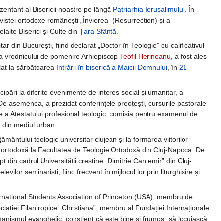
ezentant al Bisericii noastre pe lângă
Patriarhia Ierusalimului
. În
evistei ortodoxe românești „Învierea” (Resurrection) și a
elalte Biserici și Culte din
Țara Sfântă
.
ar din București, fiind declarat „Doctor în Teologie” cu calificativul
a vrednicului de pomenire Arhiepiscop
Teofil Herineanu
, a fost ales
talat la sărbătoarea
Intrării în biserică a Maicii Domnului
, în
21
icipări la diferite evenimente de interes social și umanitar, a
ni. De asemenea, a prezidat conferințele preoțești, cursurile pastorale
re a Atestatului profesional teologic, comisia pentru examenul de
e din mediul urban.
mântului teologic universitar clujean și la formarea viitorilor
itate ortodoxă la Facultatea de Teologie Ortodoxă din Cluj-Napoca. De
t din cadrul Universității creștine „Dimitrie Cantemir” din Cluj-
r seminariști, fiind frecvent în mijlocul lor prin liturghisire și
International Students Association of Princeton (USA); membru de
iației Filantropice „Christiana”; membru al Fundației Internaționale
umanismul evanghelic, conștient că este bine și frumos „să locuiască