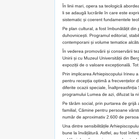
În linii mari, opera sa teologică aborde
li se adaugă lucrările în care este exp
sistematic și coerent fundamentele teol
Pe plan cultural, a fost îmbunătățit din 
duhovnicești. Programul editorial, stabili
contemporani și volume tematice alcătui
În vederea promovării și conservării tez
Unirii și cu Muzeul Universității din Ber
expoziții de o valoare excepțională. To
Prin implicarea Arhiepiscopului Irineu a 
pentru recepția optimă a frecvențelor d
diferite ocazii speciale, Înaltpreasfinț
programului Lumea de azi, difuzat la niv
Pe tărâm social, prin purtarea de grijă a
familial, Cămine pentru persoane vârstn
număr de aproximativ 2.600 de persoane a
Una dintre sensibilitățile Arhiepiscopulu
bune la învățătură. Astfel, au fost înfi