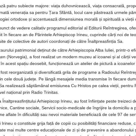
ază patru subiecte majore: viața duhovnicească, viața consacrată, propovă
rimată venerația sa pentru Țara Sfântă, locul care păstrează urmele pămâ
ogiei ortodoxe și accentuează dimensiunea morală și spirituală a vieții 
punct de vedere calitativ programul editorial al Editurii Reîntregirea, ofer
t în fiecare an de Părintele Arhiepiscop Irineu, cuprinde cărți noi de teolog
te de colective de autori coordonați de către Înaltpreasfinția Sa.
aurului patrimonial deținut de către Arhiepiscopia Alba Iuliei, printr-o 
gen (Norvegia), a fost realizat un modern muzeu al icoanei și al cărții ve
t în acest spațiu deosebit, funcționează un atelier de pictură a icoanelo
fost reorganizată și diversificată grila de programe a Radioului Reîntregi
in cele două județe. Pe lângă mesajele media transmise în fiecare dumini
ia Sa realizează săptămânal emisiunea Cu Hristos pe calea vieții, pentru 
el național prin Radio Trinitas.
 Înaltpreasfințitului Arhiepiscop Irineu, au fost înființate peste treizec
ice, Cantine sociale, Servicii socio-medicale de îngrijire la domiciliu 
flate în dificultăți sau nevoi materiale beneficiază de cele 97 de servi
i Irineu o constituie grija față de copiii cu posibilități financiare redus
ințate mai multe centre educaționale de zi și de prevenire a abandonului 