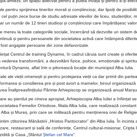
după-amiezii, un spațiu adecvat pentru a putea învăța și pentru a-și efec
le pentru sprijinirea tinerilor morali și conștiincioși, dar lipsiți de posibi
 cel puțin zece burse de studiu adresate elevilor de liceu, studenților, m
ar un număr de 12 tineri studioși și conștiincioși care împărtășesc valori
e mereu la toate categoriile sociale, încercând să dezvolte un sistem de 
inuă și pentru persoanele din societatea activă care întâmpină diferite d
 fost angajate persoane din zone defavorizate.
ințat Centrul de training Dynamis, în cadrul căruia sunt create și oferi
vederea transformării, a dezvoltării fizice, psihice, emoționale și spirit
ntură Dynamis, aflat într-o pitorească locație din municipiul Alba Iulia.
 ale vieții omenești și pentru protejarea vieții ca dar primit din partea 
nformarea și consilierea pre și post avort a mamelor, biroul organizează
a Înaltpreasfințitului Părinte Arhiepiscop se organizează anual Marșul p
re au pierdut pe cineva apropiat, Arhiepiscopia Alba Iuliei a înființat s
cietatea Femeilor Ortodoxe, filiala Alba Iulia, care realizează constant o 
le Alba și Mureș, prin care se militează pentru menținerea orei de Religie 
tim ctitorirea Mănăstirii „Hristos Pantocrator” din Alba Iulia. În incin
e, restaurant și sală de conferințe, Centrul cultural-misionar, Cripta 
 zidită și Casa „Sfântul
Ștefan cel Mare
”.