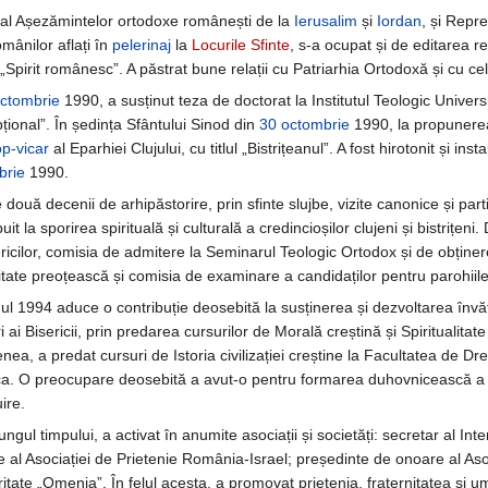
 al Așezămintelor ortodoxe românești de la
Ierusalim
și
Iordan
, și Repr
mânilor aflați în
pelerinaj
la
Locurile Sfinte
, s-a ocupat și de editarea r
at „Spirit românesc”. A păstrat bune relații cu Patriarhia Ortodoxă și cu cel
octombrie
1990, a susținut teza de doctorat la Institutul Teologic Universit
țional”. În ședința Sfântului Sinod din
30 octombrie
1990, la propunere
p-vicar
al Eparhiei Clujului, cu titlul „Bistrițeanul”. A fost hirotonit și ins
brie
1990.
e două decenii de arhipăstorire, prin sfinte slujbe, vizite canonice și part
buit la sporirea spirituală și culturală a credincioșilor clujeni și bistrițe
ericilor, comisia de admitere la Seminarul Teologic Ortodox și de obține
tate preoțească și comisia de examinare a candidaților pentru parohiil
ul 1994 aduce o contribuție deosebită la susținerea și dezvoltarea învăță
ori ai Bisericii, prin predarea cursurilor de Morală creștină și Spiritual
ea, a predat cursuri de Istoria civilizației creștine la Facultatea de Drep
. O preocupare deosebită a avut-o pentru formarea duhovnicească a elevilo
ire.
ungul timpului, a activat în anumite asociații și societăți: secretar al 
 al Asociației de Prietenie România-Israel; președinte de onoare al Asoc
itate „Omenia”. În felul acesta, a promovat prietenia, fraternitatea și 