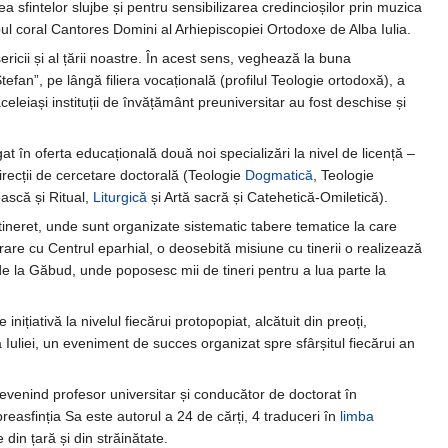
a sfintelor slujbe și pentru sensibilizarea credincioșilor prin muzica
l coral Cantores Domini al Arhiepiscopiei Ortodoxe de Alba Iulia.
ricii și al țării noastre. În acest sens, veghează la buna
efan”, pe lângă filiera vocațională (profilul Teologie ortodoxă), a
l aceleiași instituții de învățământ preuniversitar au fost deschise și
t în oferta educațională două noi specializări la nivel de licență –
direcții de cercetare doctorală (Teologie
Dogmatică
, Teologie
ească și Ritual,
Liturgică
și Artă sacră și Catehetică-Omiletică).
e tineret, unde sunt organizate sistematic tabere tematice la care
orare cu Centrul eparhial, o deosebită misiune cu tinerii o realizează
de la Găbud, unde poposesc mii de tineri pentru a lua parte la
inițiativă la nivelul fiecărui protopopiat, alcătuit din preoți,
ba Iuliei, un eveniment de succes organizat spre sfârșitul fiecărui an
 devenind profesor universitar și conducător de doctorat în
preasfinția Sa este autorul a 24 de cărți, 4 traduceri în
limba
 din țară și din străinătate.