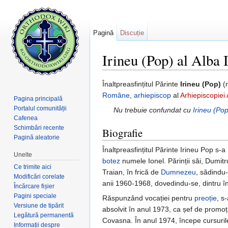
Pagină
Discuție
Irineu (Pop) al Alba I
Salt la:
navigare
,
căutare
Înaltpreasfințitul Părinte
Irineu (Pop)
(
Române
,
arhiepiscop
al
Arhiepiscopiei A
Pagina principală
Portalul comunității
Nu trebuie confundat cu
Irineu (Pop
Cafenea
Schimbări recente
Biografie
Pagină aleatorie
Înaltpreasfințitul Părinte Irineu Pop s-
Unelte
botez
numele Ionel. Părinții săi, Dumitru 
Ce trimite aici
Traian, în frică de
Dumnezeu
, sădindu-
Modificări corelate
anii 1960-1968, dovedindu-se, dintru înce
Încărcare fișier
Pagini speciale
Răspunzând vocației pentru
preoție
, s
Versiune de tipărit
absolvit în anul 1973, ca șef de promoți
Legătură permanentă
Covasna. În anul 1974, începe cursurile 
Informații despre