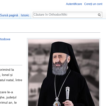
Autentificare
Cereți un cont
Căutare
Sursă pagină
Istoric
Ortodoxe
rimind la
, Ionel și
tul natal, între
care le-a
ghe, județul
rimul an, le