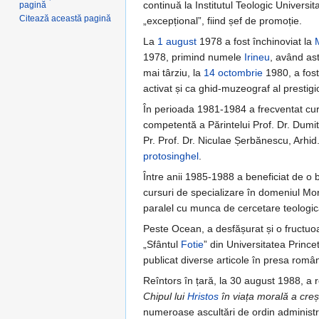
continuă la Institutul Teologic Universita
pagină
Citează această pagină
„excepțional”, fiind șef de promoție.
La
1 august
1978 a fost închinoviat la
1978, primind numele
Irineu
, având as
mai târziu, la
14 octombrie
1980, a fos
activat și ca ghid-muzeograf al prestigi
În perioada 1981-1984 a frecventat curs
competentă a Părintelui Prof. Dr. Dumitr
Pr. Prof. Dr. Niculae Șerbănescu, Arhid
protosinghel
.
Între anii 1985-1988 a beneficiat de o 
cursuri de specializare în domeniul Mor
paralel cu munca de cercetare teologică
Peste Ocean, a desfășurat și o fructuoa
„Sfântul
Fotie
” din Universitatea Prince
publicat diverse articole în presa român
Reîntors în țară, la 30 august 1988, a 
Chipul lui
Hristos
în viața morală a creș
numeroase ascultări de ordin administr