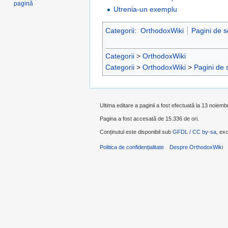
pagină
Utrenia-un exemplu
Categorii
:
OrthodoxWiki
Pagini de s
Categorii
>
OrthodoxWiki
Categorii
>
OrthodoxWiki
>
Pagini de 
Ultima editare a paginii a fost efectuată la 13 noiemb
Pagina a fost accesată de 15.336 de ori.
Conținutul este disponibil sub
GFDL / CC by-sa
, exc
Politica de confidențialitate
Despre OrthodoxWiki