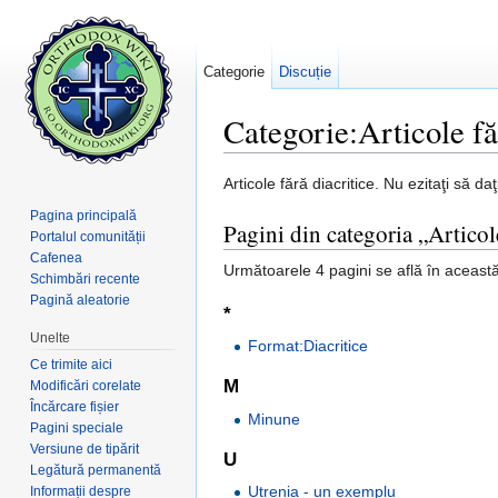
Categorie
Discuție
Categorie:Articole fă
Salt la:
navigare
,
căutare
Articole fără diacritice. Nu ezitaţi să da
Pagina principală
Pagini din categoria „Articole
Portalul comunității
Cafenea
Următoarele 4 pagini se află în această 
Schimbări recente
Pagină aleatorie
*
Unelte
Format:Diacritice
Ce trimite aici
M
Modificări corelate
Încărcare fișier
Minune
Pagini speciale
Versiune de tipărit
U
Legătură permanentă
Utrenia - un exemplu
Informații despre