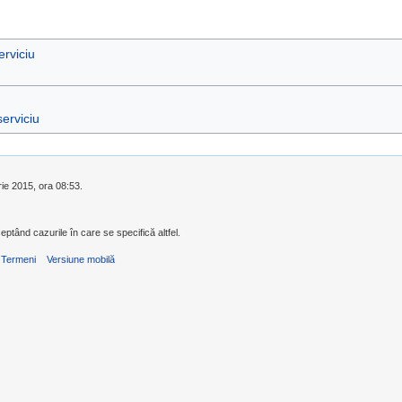
erviciu
serviciu
rie 2015, ora 08:53.
eptând cazurile în care se specifică altfel.
Termeni
Versiune mobilă