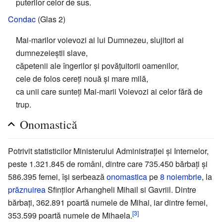
puterilor celor de sus.
Condac
(Glas 2)
Mai-marilor voievozi ai lui Dumnezeu, slujitori ai
dumnezeieștii slave,
căpetenii ale îngerilor și povățuitorii oamenilor,
cele de folos cereți nouă și mare milă,
ca unii care sunteți Mai-marii Voievozi ai celor fără de
trup.
Onomastică
Potrivit statisticilor Ministerului Administrației și Internelor,
peste 1.321.845 de români, dintre care 735.450 bărbați și
586.395 femei, își serbează
onomastica
pe
8 noiembrie
, la
prăznuirea
Sfinților Arhangheli Mihail si Gavriil. Dintre
bărbați, 362.891 poartă numele de Mihai, iar dintre femei,
[3]
353.599 poartă numele de Mihaela.