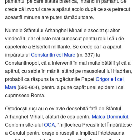
pământul pe care stătea biserica, intrând în pământ. Se
crede că izvorul care a apărut acolo după ce s-a petrecut
această minune are puteri tămăduitoare.
Numele Sfântului Arhanghel Mihail e asociat și altor
vindecări, dar el este mai cunoscut pentru rolul său de
căpetenie a Bisericii militante. Se crede că i-a apărut
împăratului
Constantin cel Mare
(m. 337) la
Constantinopol, că a intervenit în mai multe bătălii și că a
apărut, cu sabia în mână, stând pe mausoleul lui Hadrian,
probabil ca răspuns la rugăciunile Papei
Grigorie I cel
Mare
(590-604), pentru a pune capăt unei epidemii ce
cuprinsese Roma.
Ortodocșii ruși au o evlavie deosebită față de Sfântul
Arhanghel Mihail, alături de cea pentru
Maica Domnului
.
Conform site-ului
OCA
, "mijlocirea Preasfintei Împărătese
a Cerului pentru orașele rusești a implicat întotdeauna