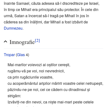
înainte Samael, căuta adesea să-l discrediteze pe Israel,
în timp ce Mihail era principalul său protector. În cele din
urmă, Satan a încercat să-l tragă pe Mihail în jos în
căderea sa din înălțimi, dar Mihail a fost izbăvit de
Dumnezeu
.
[2]
Imnografie
Tropar
(
Glas
4)
Mai-marilor voievozi ai oștilor cerești,
rugămu-vă pe voi, noi nevrednicii,
ca prin rugăciunile voastre,
cu acoperământul aripilor măririi voastre celei netrupești,
păzindu-ne pe noi, cei ce cădem cu dinadinsul și
strigăm:
Izvăviți-ne din nevoi, ca niște mai-mari peste cetele