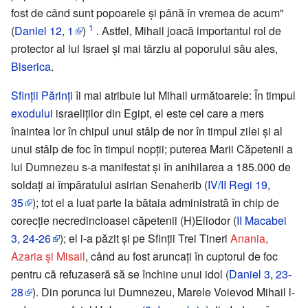
fost de când sunt popoarele și până în vremea de acum"
1
(
Daniel 12, 1
)
. Astfel, Mihail joacă importantul rol de
protector al lui Israel și mai târziu al poporului său ales,
Biserica
.
Sfinții Părinți
îi mai atribuie lui Mihail următoarele: În timpul
exodului
israeliților din Egipt, el este cel care a mers
înaintea lor în chipul unui stâlp de nor în timpul zilei și al
unui stâlp de foc în timpul nopții; puterea Marii Căpetenii a
lui Dumnezeu s-a manifestat și în anihilarea a 185.000 de
soldați ai împăratului asirian Senaherib (
IV/II Regi 19,
35
); tot el a luat parte la bătaia administrată în chip de
corecție necredincioasei căpetenii (H)Eliodor (
II Macabei
3, 24-26
); el i-a păzit și pe Sfinții Trei Tineri
Anania,
Azaria și Misail
, când au fost aruncați în cuptorul de foc
pentru că refuzaseră să se închine unui idol (
Daniel 3, 23-
28
). Din porunca lui Dumnezeu, Marele Voievod Mihail l-