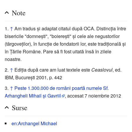
Note
↑
Am tradus și adaptat citatul după OCA. Distincția între
bisericile "domnești", "boierești" și cele ale negustorilor
(târgoveților), în funcție de fondatorii lor, este tradițională și
în Țările Române. Pare să fi fost uitată însă în zilele
noastre.
↑
Ediția după care am luat textele este
Ceaslovul
, ed.
IBM, București 2001, p. 442
↑
Peste 1.300.000 de români poartă numele Sf.
Arhangheli Mihail și Gavriil
, accesat 7 noiembrie 2012
Surse
en:Archangel Michael