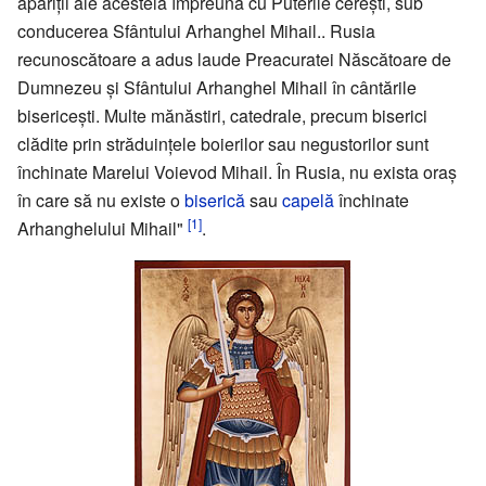
apariții ale acesteia împreună cu Puterile cerești, sub
conducerea Sfântului Arhanghel Mihail.. Rusia
recunoscătoare a adus laude Preacuratei Născătoare de
Dumnezeu și Sfântului Arhanghel Mihail în cântările
bisericești. Multe mănăstiri, catedrale, precum biserici
clădite prin străduințele boierilor sau negustorilor sunt
închinate Marelui Voievod Mihail. În Rusia, nu exista oraș
în care să nu existe o
biserică
sau
capelă
închinate
[1]
Arhanghelului Mihail"
.