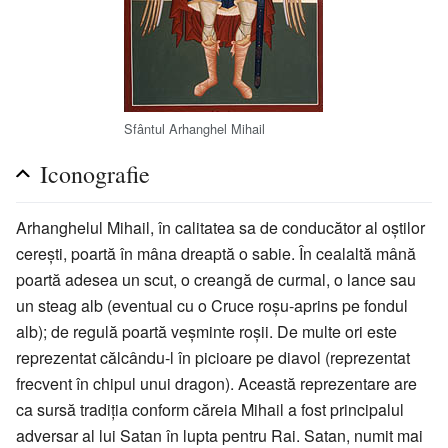
Sfântul Arhanghel Mihail
Iconografie
Arhanghelul Mihail, în calitatea sa de conducător al oștilor
cerești, poartă în mâna dreaptă o sabie. În cealaltă mână
poartă adesea un scut, o creangă de curmal, o lance sau
un steag alb (eventual cu o Cruce roșu-aprins pe fondul
alb); de regulă poartă veșminte roșii. De multe ori este
reprezentat călcându-l în picioare pe diavol (reprezentat
frecvent în chipul unui dragon). Această reprezentare are
ca sursă tradiția conform căreia Mihail a fost principalul
adversar al lui Satan în lupta pentru Rai. Satan, numit mai