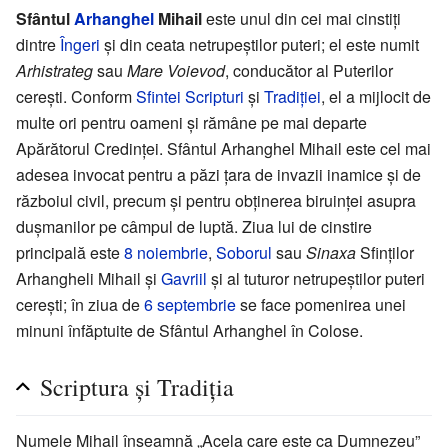
Sfântul
Arhanghel
Mihail
este unul din cei mai cinstiți
dintre
Îngeri
și din ceata netrupeștilor puteri; el este numit
Arhistrateg
sau
Mare Voievod
, conducător al Puterilor
cerești. Conform
Sfintei Scripturi
și
Tradiției
, el a mijlocit de
multe ori pentru oameni și rămâne pe mai departe
Apărătorul Credinței. Sfântul Arhanghel Mihail este cel mai
adesea invocat pentru a păzi țara de invazii inamice și de
războiul civil, precum și pentru obținerea biruinței asupra
dușmanilor pe câmpul de luptă. Ziua lui de cinstire
principală este
8 noiembrie
,
Soborul
sau
Sinaxa
Sfinților
Arhangheli Mihail și
Gavriil
și al tuturor netrupeștilor puteri
cerești; în ziua de
6 septembrie
se face pomenirea unei
minuni înfăptuite de Sfântul Arhanghel în Colose.
Scriptura și Tradiția
Numele Mihail înseamnă „Acela care este ca Dumnezeu”