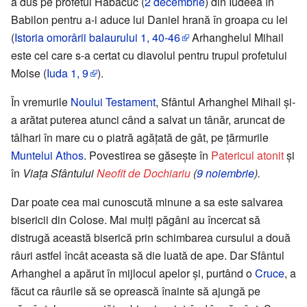
a dus pe profetul Habacuc (
2 decembrie
) din Iudeea în
Babilon pentru a-i aduce lui Daniel hrană în groapa cu lei
(
Istoria omorârii balaurului 1, 40-46
Arhanghelul Mihail
este cel care s-a certat cu diavolul pentru trupul profetului
Moise (
Iuda 1, 9
).
În vremurile
Noului Testament
, Sfântul Arhanghel Mihail și-
a arătat puterea atunci când a salvat un tânăr, aruncat de
tâlhari în mare cu o piatră agățată de gât, pe țărmurile
Muntelui Athos
. Povestirea se găsește în
Patericul atonit
și
în
Viața Sfântului
Neofit de Dochiariu
(
9 noiembrie
).
Dar poate cea mai cunoscută minune a sa este salvarea
bisericii din Colose. Mai mulți păgâni au încercat să
distrugă această biserică prin schimbarea cursului a două
râuri astfel încât aceasta să die luată de ape. Dar Sfântul
Arhanghel a apărut în mijlocul apelor și, purtând o
Cruce
, a
făcut ca râurile să se oprească înainte să ajungă pe