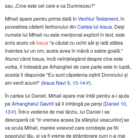
sau „Cine este cel care e ca Dumnezeu?”
Mihail apare pentru prima dată în
Vechiul Testament
, în
povestirea căderii Ierihonului din
Cartea lui Iosua
. Deși
numele lui Mihail nu este menționat explicit în text, este
scris acolo că
Iosua
"a căutat cu ochii săi și iată stătea
înaintea lui un om; acela avea în mână o sabie goală."
Atunci când Iosua, încă neînțelegând despre cine este
vorba, îl întreabă pe Arhanghel de care parte este în luptă,
acesta îi răspunde "Eu sunt căpetenia oștirii Domnului și
am venit acum!" (
Iosua Navi 5, 13-14
).
În cartea lui Daniel, Mihail apare mai întâi pentru a-l ajuta
pe
Arhanghelul Gavriil
să îi înfrângă pe perși (
Daniel 10,
13
). Într-o vedenie de mai târziu, lui Daniel i se
descoperă că "în vremea aceea [la sfârșitul veacurilor] se
va scula Mihail, marele voievod care ocrotește pe fiii
poporului tău, și va fi vreme de strâmtorare cum n-a mai