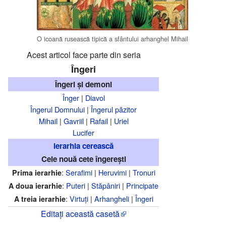
O icoană rusească tipică a sfântului arhanghel Mihail
Acest articol face parte din seria
Îngeri
Îngeri și demoni
Înger
|
Diavol
Îngerul Domnului
|
Îngerul păzitor
Mihail
|
Gavriil
|
Rafail
|
Uriel
Lucifer
Ierarhia cerească
Cele nouă cete îngerești
:
Serafimi
|
Heruvimi
|
Tronuri
Prima ierarhie
:
Puteri
|
Stăpâniri
|
Principate
A doua ierarhie
:
Virtuți
|
Arhangheli
|
Îngeri
A treia ierarhie
Editați această casetă