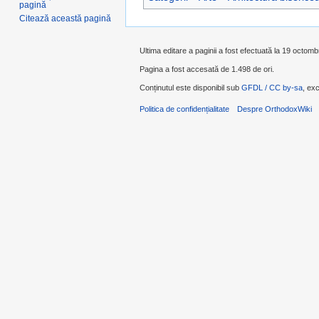
pagină
Citează această pagină
Ultima editare a paginii a fost efectuată la 19 octomb
Pagina a fost accesată de 1.498 de ori.
Conținutul este disponibil sub
GFDL / CC by-sa
, exc
Politica de confidențialitate
Despre OrthodoxWiki