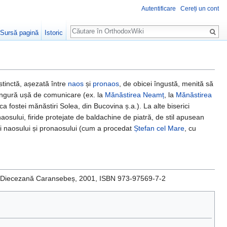
Autentificare
Cereți un cont
Căutare
Sursă pagină
Istoric
stinctă, așezată între
naos
și
pronaos
, de obicei îngustă, menită să
singură ușă de comunicare (ex. la
Mănăstirea Neamț
, la
Mănăstirea
ca fostei mănăstiri Solea, din Bucovina ș.a.). La alte biserici
naosului, firide protejate de baldachine de piatră, de stil apusean
 ai naosului și pronaosului (cum a procedat
Ștefan cel Mare
, cu
a Diecezană Caransebeș, 2001, ISBN 973-97569-7-2