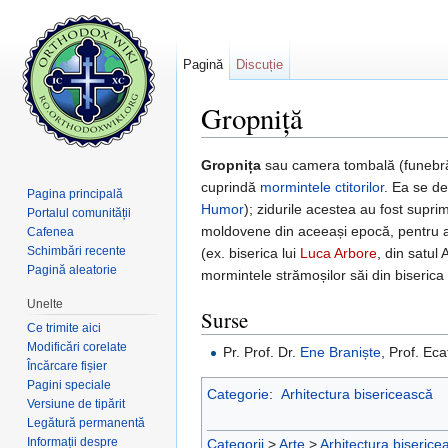
Pagină
Discuție
Gropniță
Salt la:
navigare
,
căutare
Gropnița
sau camera tombală (funebră) 
cuprindă
mormintele
ctitorilor
. Ea se de
Pagina principală
Humor
); zidurile acestea au fost suprim
Portalul comunității
moldovene din aceeași epocă, pentru adăp
Cafenea
Schimbări recente
(ex. biserica lui
Luca Arbore
, din satul
Pagină aleatorie
mormintele strămoșilor săi din biserica
Unelte
Surse
Ce trimite aici
Modificări corelate
Pr. Prof. Dr.
Ene Braniște
, Prof. Ec
Încărcare fișier
Pagini speciale
Categorie
:
Arhitectura bisericească
Versiune de tipărit
Legătură permanentă
Informații despre
Categorii
>
Arte
>
Arhitectura biserice