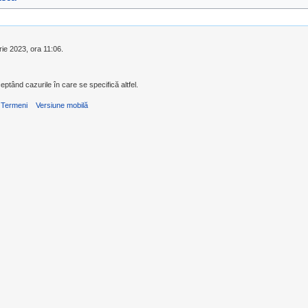
rie 2023, ora 11:06.
eptând cazurile în care se specifică altfel.
Termeni
Versiune mobilă