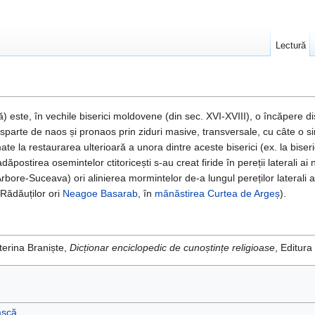
Lectură
este, în vechile biserici moldovene (din sec. XVI-XVIII), o încăpere di
sparte de naos și pronaos prin ziduri masive, transversale, cu câte o 
ate la restaurarea ulterioară a unora dintre aceste biserici (ex. la biseri
ostirea osemintelor ctitoricești s-au creat firide în pereții laterali ai 
 Arbore-Suceava) ori alinierea mormintelor de-a lungul pereților laterali
 Rădăuților ori
Neagoe Basarab
, în
mănăstirea Curtea de Argeș
).
aterina Braniște,
Dicționar enciclopedic de cunoștințe religioase
, Editur
ască