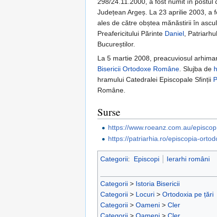
298/24.11.2000, a fost numit în postul d
Județean Argeș. La 23 aprilie 2003, a f
ales de către obștea mănăstirii în ascu
Preafericitului Părinte
Daniel
, Patriarhu
Bucureștilor.
La 5 martie 2008, preacuviosul arhimand
Bisericii Ortodoxe Române
. Slujba de
h
hramului Catedralei Episcopale Sfinții
P
Române.
Surse
https://www.roeanz.com.au/episcop
https://patriarhia.ro/episcopia-ort
Categorii
:
Episcopi
Ierarhi români
Categorii
>
Istoria Bisericii
Categorii
>
Locuri
>
Ortodoxia pe țări
Categorii
>
Oameni
>
Cler
Categorii
>
Oameni
>
Cler