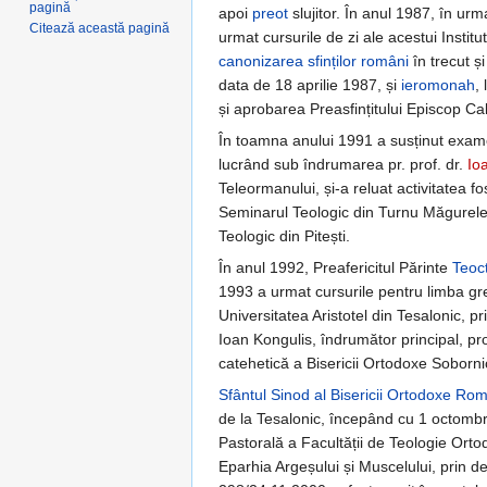
pagină
apoi
preot
slujitor. În anul 1987, în urm
Citează această pagină
urmat cursurile de zi ale acestui Institu
canonizarea
sfinților români
în trecut și
data de 18 aprilie 1987, și
ieromonah
,
și aprobarea Preasfințitului Episcop Cal
În toamna anului 1991 a susținut exame
lucrând sub îndrumarea pr. prof. dr.
Io
Teleormanului, și-a reluat activitatea f
Seminarul Teologic din Turnu Măgurele,
Teologic din Pitești.
În anul 1992, Preafericitul Părinte
Teoct
1993 a urmat cursurile pentru limba grea
Universitatea Aristotel din Tesalonic, pr
Ioan Kongulis, îndrumător principal, pro
catehetică a Bisericii Ortodoxe Soborni
Sfântul Sinod al Bisericii Ortodoxe Ro
de la Tesalonic, începând cu 1 octombri
Pastorală a Facultății de Teologie Ort
Eparhia Argeșului și Muscelului, prin d