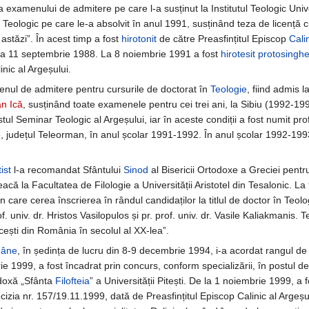
a examenului de admitere pe care l-a susținut la Institutul Teologic Unive
t Teologic pe care le-a absolvit în anul 1991, susținând teza de licență cu
 astăzi”. În acest timp a fost
hirotonit
de către Preasfințitul Episcop
Cali
 la 11 septembrie 1988. La 8 noiembrie 1991 a fost
hirotesit
protosinghe
inic al Argeșului.
nul de admitere pentru cursurile de doctorat în
Teologie
, fiind admis 
an Ică
, susținând toate examenele pentru cei trei ani, la Sibiu (1992-199
ostul Seminar Teologic al Argeșului, iar în aceste condiții a fost numit p
 județul Teleorman, în anul școlar 1991-1992. În anul școlar 1992-1993 
ist
l-a recomandat Sfântului
Sinod
al Bisericii Ortodoxe a Greciei pentru
că la Facultatea de Filologie a Universității Aristotel din Tesalonic. La
in care cerea înscrierea în rândul candidaților la titlul de doctor în Teol
f. univ. dr. Hristos Vasilopulos și pr. prof. univ. dr. Vasile Kaliakmanis.
cești din România în secolul al XX-lea”.
mâne
, în ședința de lucru din 8-9 decembrie 1994, i-a acordat rangul d
e 1999, a fost încadrat prin concurs, conform specializării, în postul d
odoxă „Sfânta
Filofteia
” a Universității Pitești. De la 1 noiembrie 1999, a
ecizia nr. 157/19.11.1999, dată de Preasfințitul Episcop Calinic al Arg