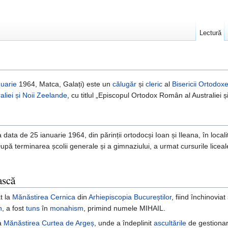
Lectură
nuarie
1964, Matca, Galați) este un
călugăr
și
cleric
al
Bisericii Ortodo
liei și Noii Zeelande
, cu titlul „Episcopul Ortodox Român al Australiei ș
a data de 25 ianuarie 1964, din părinții ortodocși Ioan și Ileana, în local
ă terminarea școlii generale și a gimnaziului, a urmat cursurile liceale 
ască
t la
Mănăstirea Cernica
din
Arhiepiscopia Bucureștilor
, fiind închinoviat
n
, a fost
tuns
în
monahism
, primind numele MIHAIL.
la
Mănăstirea Curtea de Argeș
, unde a îndeplinit
ascultările
de gestionar