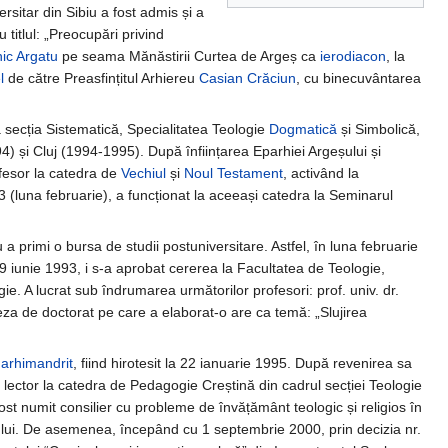
rsitar din Sibiu a fost admis și a
 titlul: „Preocupări privind
nic Argatu
pe seama Mănăstirii Curtea de Argeș ca
ierodiacon
, la
l
de către Preasfințitul Arhiereu
Casian Crăciun
, cu binecuvântarea
la secția Sistematică, Specialitatea Teologie
Dogmatică
și Simbolică,
4) și Cluj (1994-1995). După înființarea Eparhiei Argeșului și
rofesor la catedra de
Vechiul
și
Noul Testament
, activând la
(luna februarie), a funcționat la aceeași catedra la Seminarul
 a primi o bursa de studii postuniversitare. Astfel, în luna februarie
 9 iunie 1993, i s-a aprobat cererea la Facultatea de Teologie,
ogie. A lucrat sub îndrumarea următorilor profesori: prof. univ. dr.
 Teza de doctorat pe care a elaborat-o are ca temă: „Slujirea
e
arhimandrit
, fiind hirotesit la 22 ianuarie 1995. După revenirea sa
e lector la catedra de Pedagogie Creștină din cadrul secției Teologie
 fost numit consilier cu probleme de învățământ teologic și religios în
eșului. De asemenea, începând cu 1 septembrie 2000, prin decizia nr.