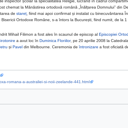
e inspector școlar la specialitatea Religie, lucrând în cadrul compartim
ost chemat la Mănăstirea ortodoxă română „Înălțarea Domnului” din Detroi
ltarea de
stareț
, fiind mai apoi confirmat și instalat cu binecuvântarea În
l Bisericii Ortodoxe Române, s-a întors la București, fiind numit, de la 
rit Mihail Filimon a fost ales în scaunul de episcop al
Episcopiei Orto
irotonire
a avut loc în
Duminica Floriilor
, pe 20 aprilie 2008 la Catedrala
etru
și
Pavel
din Melbourne. Ceremonia de
întronizare
a fost oficiată d
odoxa-romana-a-australiei-si-noii-zeelande-441.html