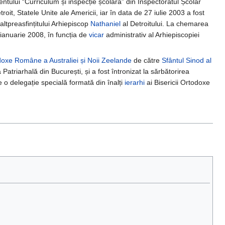
entului “Curriculum și inspecție școlară” din Inspectoratul Școlar
t, Statele Unite ale Americii, iar în data de 27 iulie 2003 a fost
altpreasfințitului Arhiepiscop
Nathaniel
al Detroitului. La chemarea
1 ianuarie 2008, în funcția de
vicar
administrativ al Arhiepiscopiei
doxe Române a Australiei și Noii Zeelande
de către
Sfântul Sinod al
 Patriarhală din București, și a fost întronizat la sărbătorirea
e o delegație specială formată din înalți
ierarhi
ai Bisericii Ortodoxe