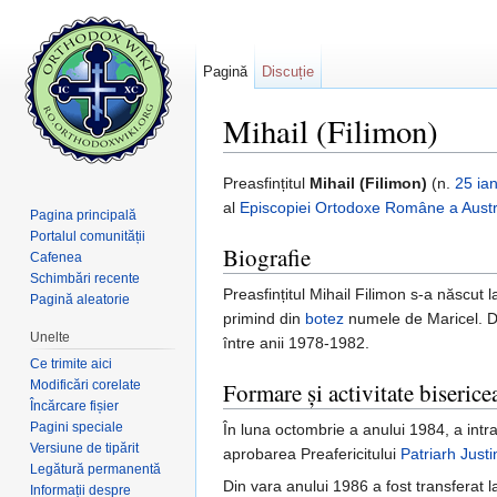
Pagină
Discuție
Mihail (Filimon)
Salt la:
navigare
,
căutare
Preasfințitul
Mihail (Filimon)
(n.
25 ia
al
Episcopiei Ortodoxe Române a Austra
Pagina principală
Portalul comunității
Biografie
Cafenea
Schimbări recente
Preasfințitul Mihail Filimon s-a născut l
Pagină aleatorie
primind din
botez
numele de Maricel. Dup
Unelte
între anii 1978-1982.
Ce trimite aici
Modificări corelate
Formare și activitate biserice
Încărcare fișier
Pagini speciale
În luna octombrie a anului 1984, a intra
Versiune de tipărit
aprobarea Preafericitului
Patriarh Justi
Legătură permanentă
Din vara anului 1986 a fost transferat 
Informații despre