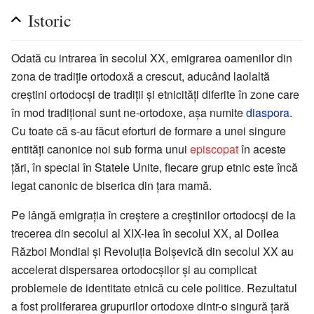
Istoric
Odată cu intrarea în secolul XX, emigrarea oamenilor din
zona de tradiție ortodoxă a crescut, aducând laolaltă
creștini ortodocși de tradiții și etnicități diferite în zone care
în mod tradițional sunt ne-ortodoxe, așa numite
diaspora
.
Cu toate că s-au făcut eforturi de formare a unei singure
entități canonice noi sub forma unui
episcopat
în aceste
țări, în special în Statele Unite, fiecare grup etnic este încă
legat canonic de biserica din țara mamă.
Pe lângă emigrația în creștere a creștinilor ortodocși de la
trecerea din secolul al XIX-lea în secolul XX, al Doilea
Război Mondial și Revoluția Bolșevică din secolul XX au
accelerat dispersarea ortodocșilor și au complicat
problemele de identitate etnică cu cele politice. Rezultatul
a fost proliferarea grupurilor ortodoxe dintr-o singură țară