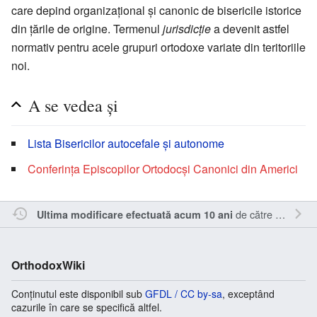
care depind organizațional și canonic de bisericile istorice
din țările de origine. Termenul
jurisdicție
a devenit astfel
normativ pentru acele grupuri ortodoxe variate din teritoriile
noi.
A se vedea și
Lista Bisericilor autocefale și autonome
Conferința Episcopilor Ortodocși Canonici din Americi
de către
Oql
.
Ultima modificare efectuată acum 10 ani
OrthodoxWiki
Conținutul este disponibil sub
GFDL / CC by-sa
, exceptând
cazurile în care se specifică altfel.