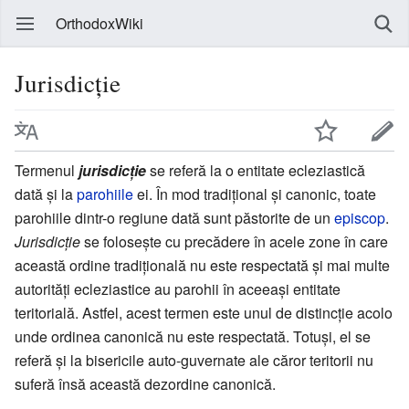
OrthodoxWiki
Jurisdicție
Termenul
jurisdicție
se referă la o entitate ecleziastică
dată și la
parohiile
ei. În mod tradițional și canonic, toate
parohiile dintr-o regiune dată sunt păstorite de un
episcop
.
Jurisdicție
se folosește cu precădere în acele zone în care
această ordine tradițională nu este respectată și mai multe
autorități ecleziastice au parohii în aceeași entitate
teritorială. Astfel, acest termen este unul de distincție acolo
unde ordinea canonică nu este respectată. Totuși, el se
referă și la bisericile auto-guvernate ale căror teritorii nu
suferă însă această dezordine canonică.