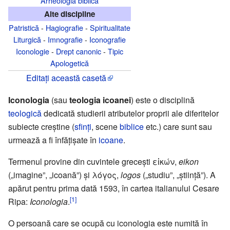
Arheologia biblică
Alte discipline
Patristică
-
Hagiografie
-
Spiritualitate
Liturgică
-
Imnografie
-
Iconografie
Iconologie
-
Drept canonic
-
Tipic
Apologetică
Editați această casetă
Iconologia
(sau
teologia icoanei
) este o disciplină
teologică
dedicată studierii atributelor proprii ale diferitelor
subiecte creștine (
sfinți
, scene
biblice
etc.) care sunt sau
urmează a fi înfățișate în
icoane
.
Termenul provine din cuvintele grecești εἰκών,
eikon
(„imagine”, „icoană”) și λόγος,
logos
(„studiu”, „știință”). A
apărut pentru prima dată 1593, în cartea italianului Cesare
[1]
Ripa:
Iconologia
.
O persoană care se ocupă cu iconologia este numită în