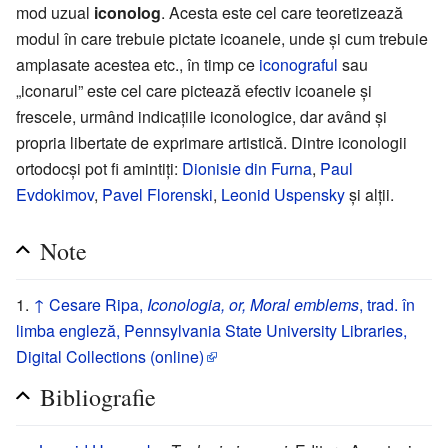
mod uzual
iconolog
. Acesta este cel care teoretizează
modul în care trebuie pictate icoanele, unde și cum trebuie
amplasate acestea etc., în timp ce
iconograful
sau
„iconarul” este cel care pictează efectiv icoanele și
frescele, urmând indicațiile iconologice, dar având și
propria libertate de exprimare artistică. Dintre iconologii
ortodocși pot fi amintiți:
Dionisie din Furna
,
Paul
Evdokimov
,
Pavel Florenski
,
Leonid Uspensky
și alții.
Note
↑
Cesare Ripa,
Iconologia, or, Moral emblems
, trad. în
limba engleză, Pennsylvania State University Libraries,
Digital Collections (online)
Bibliografie