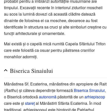
probabil pentru a îmblânzi autoritățile musulmane ale
timpului. Excavații recente în interiorul zidurilor moscheii
au scos la lumină dovezi că această clădire datează
dinainte de folosirea ei ca moschee, deoarece au fost
identificate în structura sa cruci și alte simboluri creștine cu
funcții arhitecturale și ornamentale.
Mai există și o capelă mică numită Capela Sfântului Trifon
care este folosită ca osuar pentru păstrarea craniilor
monahilor adormiți.
Biserica Sinaiului
Mănăstirea Sf. Ecaterina, mănăstirea din apropiere de Rait
(
Raithu
) și câteva dependințe formează
Biserica Sinaiului
,
o Biserică ortodoxă
autonomă
păstorită de un
arhiepiscop
care este și
stareț
al Mănăstirii Sfânta Ecaterina. În mod
tradițional, arhiepiscopul este hirotonit de Patriarhul