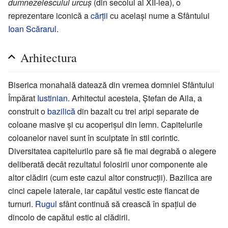
dumnezeiescului urcuș
(din secolul al XII-lea), o
reprezentare iconică a
cărții
cu același nume a Sfântului
Ioan Scărarul
.
Arhitectura
Biserica monahală datează din vremea domniei Sfântului
Împărat
Iustinian
. Arhitectul acesteia, Ștefan de Aila, a
construit o
bazilică
din bazalt cu trei aripi separate de
coloane masive și cu acoperișul din lemn. Capitelurile
coloanelor navei sunt în sculptate în stil corintic.
Diversitatea capitelurilo pare să fie mai degrabă o alegere
deliberată decât rezultatul folosirii unor componente ale
altor clădiri (cum este cazul altor construcții). Bazilica are
cinci capele laterale, iar capătul vestic este flancat de
turnuri.
Rugul
sfânt continuă să crească în spațiul de
dincolo de capătul estic al clădirii.