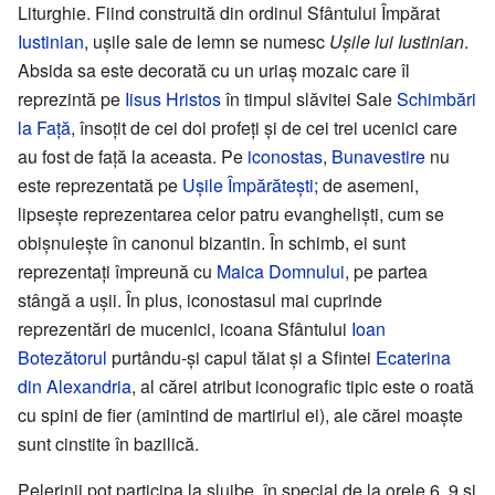
Liturghie. Fiind construită din ordinul Sfântului Împărat
Iustinian
, ușile sale de lemn se numesc
Ușile lui Iustinian
.
Absida sa este decorată cu un uriaș mozaic care îl
reprezintă pe
Iisus Hristos
în timpul slăvitei Sale
Schimbări
la Față
, însoțit de cei doi profeți și de cei trei ucenici care
au fost de față la aceasta. Pe
iconostas
,
Bunavestire
nu
este reprezentată pe
Ușile Împărătești
; de asemeni,
lipsește reprezentarea celor patru evangheliști, cum se
obișnuiește în canonul bizantin. În schimb, ei sunt
reprezentați împreună cu
Maica Domnului
, pe partea
stângă a ușii. În plus, iconostasul mai cuprinde
reprezentări de mucenici, icoana Sfântului
Ioan
Botezătorul
purtându-și capul tăiat și a Sfintei
Ecaterina
din Alexandria
, al cărei atribut iconografic tipic este o roată
cu spini de fier (amintind de martiriul ei), ale cărei moaște
sunt cinstite în bazilică.
Pelerinii pot participa la slujbe, în special de la orele 6, 9 și