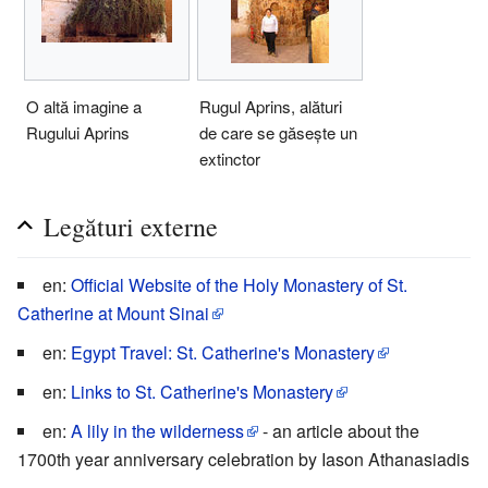
O altă imagine a
Rugul Aprins, alături
Rugului Aprins
de care se găsește un
extinctor
Legături externe
en:
Official Website of the Holy Monastery of St.
Catherine at Mount Sinai
en:
Egypt Travel: St. Catherine's Monastery
en:
Links to St. Catherine's Monastery
en:
A lily in the wilderness
- an article about the
1700th year anniversary celebration by Iason Athanasiadis