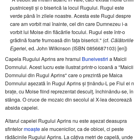
pustnicești și o biserică la locul Rugului. Rugul este
verde până în zilele noastre. Acesta este Rugul despre
care am vorbit mai înainte, cel din care Dumnezeu i-a
vorbit lui Moise din flăcările focului. Rugul este într-o
grădină foarte frumoasă din fața bisericii." (cf.
Călătoriile
Egeriei
, ed. John Wilkinson (ISBN 0856687103) [en])
Capela Rugului Aprins are hramul
Buneivestiri
a Maicii
Domnului. Acest lucru este ilustrat printr-o icoană a "Maicii
Domnului din Rugul Aprins" care o prezintă pe Maica
Domnului așezată în Rugul Aprins și ținându-L pe Fiul ei n
brațe, cu Moise fiind reprezentat desculț, închinându-se, în
stânga. O cruce de mozaic din secolul al X-lea decorează
absida capelei.
Altarul capelei Rugului Aprins nu este așezat deasupra
sfintelor
moaște
ale mucenicilor, ca de obicei, ci peste
rădăcinile Rugului Aprins. La câțiva metri de capelă, unde