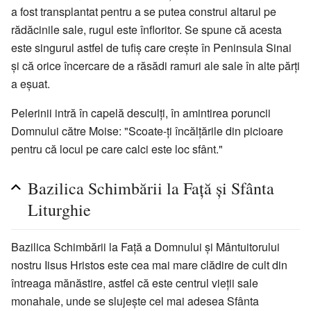
a fost transplantat pentru a se putea construi altarul pe
rădăcinile sale, rugul este înfloritor. Se spune că acesta
este singurul astfel de tufiș care crește în Peninsula Sinai
și că orice încercare de a răsădi ramuri ale sale în alte părți
a eșuat.
Pelerinii intră în capelă desculți, în amintirea poruncii
Domnului către Moise: "Scoate-ți încălțările din picioare
pentru că locul pe care calci este loc sfânt."
Bazilica Schimbării la Față și Sfânta
Liturghie
Bazilica Schimbării la Față a Domnului și Mântuitorului
nostru Iisus Hristos este cea mai mare clădire de cult din
întreaga mănăstire, astfel că este centrul vieții sale
monahale, unde se slujește cel mai adesea Sfânta