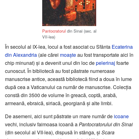
Pantocratorul
din Sinai (sec. al
VII-lea)
În secolul al IX-lea, locul a fost asociat cu Sfânta
Ecaterina
din Alexandria
(ale cărei
moaște
au fost transportate aici în
chip minunat) și a devenit unul din loc de
pelerinaj
foarte
cunoscut. În bibliotecă au fost păstrate numeroase
manuscrise antice, această bibliotecă fiind a doua în lume
după cea a Vaticanului ca număr de manuscrise. Colecția
constă din 3500 de volume în greacă, coptă, arabă,
armeană, ebraică, siriacă, georgiană și alte limbi.
De asemeni, aici sunt păstrate un mare număr de
icoane
vechi, inclusiv faimoasa icoană a
Pantocratorului din Sinai
(din secolul al VII-lea), dispusă în stânga, și
Scara