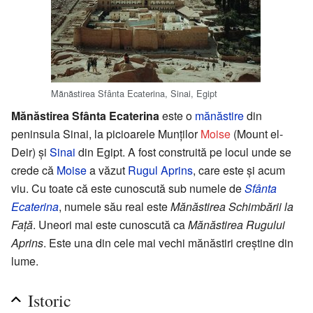
Mănăstirea Sfânta Ecaterina, Sinai, Egipt
Mănăstirea Sfânta Ecaterina
este o
mănăstire
din
peninsula Sinai, la picioarele Munților
Moise
(Mount el-
Deir) și
Sinai
din Egipt. A fost construită pe locul unde se
crede că
Moise
a văzut
Rugul Aprins
, care este și acum
viu. Cu toate că este cunoscută sub numele de
Sfânta
Ecaterina
, numele său real este
Mănăstirea Schimbării la
Față
. Uneori mai este cunoscută ca
Mănăstirea Rugului
Aprins
. Este una din cele mai vechi mănăstiri creștine din
lume.
Istoric