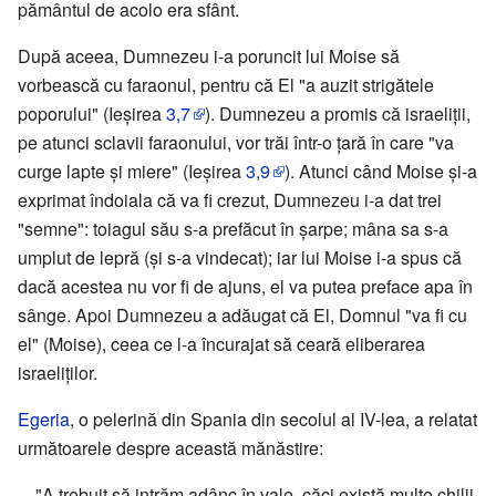
pământul de acolo era sfânt.
După aceea, Dumnezeu i-a poruncit lui Moise să
vorbească cu faraonul, pentru că El "a auzit strigătele
poporului" (Ieșirea
3,7
). Dumnezeu a promis că israeliții,
pe atunci sclavii faraonului, vor trăi într-o țară în care "va
curge lapte și miere" (Ieșirea
3,9
). Atunci când Moise și-a
exprimat îndoiala că va fi crezut, Dumnezeu i-a dat trei
"semne": toiagul său s-a prefăcut în șarpe; mâna sa s-a
umplut de lepră (și s-a vindecat); iar lui Moise i-a spus că
dacă acestea nu vor fi de ajuns, el va putea preface apa în
sânge. Apoi Dumnezeu a adăugat că El, Domnul "va fi cu
el" (Moise), ceea ce l-a încurajat să ceară eliberarea
israeliților.
Egeria
, o pelerină din Spania din secolul al IV-lea, a relatat
următoarele despre această mănăstire:
"A trebuit să intrăm adânc în vale, căci există multe chilii