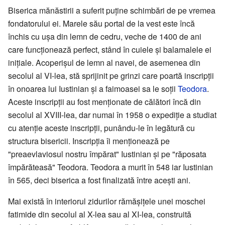
Biserica mănăstirii a suferit puține schimbări de pe vremea
fondatorului ei. Marele său portal de la vest este încă
închis cu ușa din lemn de cedru, veche de 1400 de ani
care funcționează perfect, stând în cuiele și balamalele ei
inițiale. Acoperișul de lemn al navei, de asemenea din
secolul al VI-lea, stă sprijinit pe grinzi care poartă inscripții
în onoarea lui Iustinian și a faimoasei sa le soții
Teodora
.
Aceste inscripții au fost menționate de călători încă din
secolul al XVIII-lea, dar numai în 1958 o expediție a studiat
cu atenție aceste inscripții, punându-le în legătură cu
structura bisericii. Inscripția îi menționează pe
"preaevlaviosul nostru împărat" Iustinian și pe "răposata
împărăteasă" Teodora. Teodora a murit în 548 iar Iustinian
în 565, deci biserica a fost finalizată între acești ani.
Mai există în interiorul zidurilor rămășițele unei moschei
fatimide din secolul al X-lea sau al XI-lea, construită