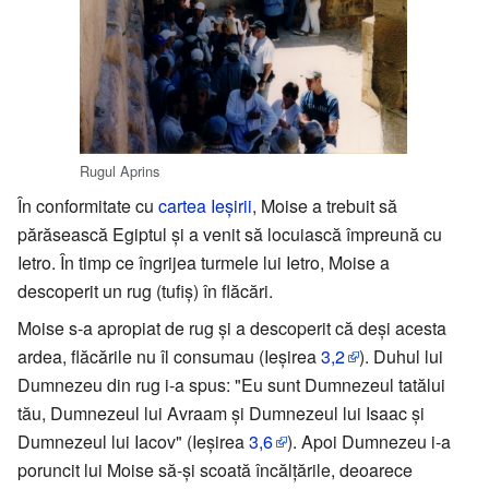
Rugul Aprins
În conformitate cu
cartea Ieșirii
, Moise a trebuit să
părăsească Egiptul și a venit să locuiască împreună cu
Ietro. În timp ce îngrijea turmele lui Ietro, Moise a
descoperit un rug (tufiș) în flăcări.
Moise s-a apropiat de rug și a descoperit că deși acesta
ardea, flăcările nu îl consumau (Ieșirea
3,2
). Duhul lui
Dumnezeu din rug i-a spus: "Eu sunt Dumnezeul tatălui
tău, Dumnezeul lui Avraam și Dumnezeul lui Isaac și
Dumnezeul lui Iacov" (Ieșirea
3,6
). Apoi Dumnezeu i-a
poruncit lui Moise să-și scoată încălțările, deoarece