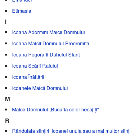
Etimasia
I
Icoana Adormirii Maicii Domnului
Icoana Maicii Domnului Prodromița
Icoana Pogorârii Duhului Sfânt
Icoana Scării Raiului
Icoana Înălțării
Icoanele Maicii Domnului
M
Maica Domnului „Bucuria celor necăjiți”
R
Rânduiala sfințirii icoanei unuia sau a mai multor sfinți