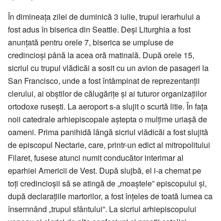
În dimineața zilei de duminică 3 iulie, trupul ierarhului a
fost adus în biserica din Seattle. Deși Liturghia a fost
anunțată pentru orele 7, biserica se umpluse de
credincioși până la acea oră matinală. După orele 15,
sicriul cu trupul vlădicăi a sosit cu un avion de pasageri la
San Francisco, unde a fost întâmpinat de reprezentanții
clerului, ai obștilor de călugărițe și ai tuturor organizațiilor
ortodoxe rusești. La aeroport s-a slujit o scurtă litie. În fața
noii catedrale arhiepiscopale aștepta o mulțime uriașă de
oameni. Prima panihidă lângă sicriul vlădicăi a fost slujită
de episcopul Nectarie, care, printr-un edict al mitropolitului
Filaret, fusese atunci numit conducător interimar al
eparhiei Americii de Vest. După slujbă, el i-a chemat pe
toți credincioșii să se atingă de „moaștele” episcopului și,
după declarațiile martorilor, a fost înțeles de toată lumea ca
însemnând „trupul sfântului”. La sicriul arhiepiscopului