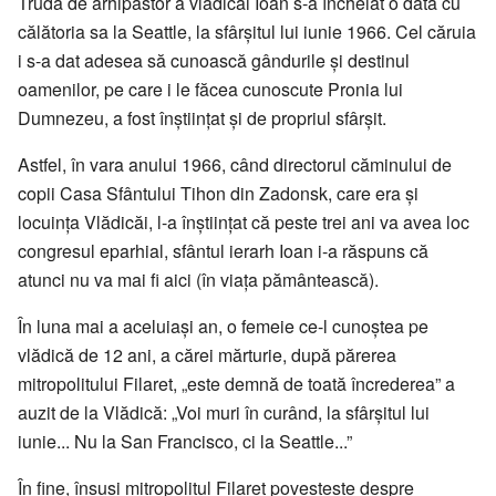
Truda de arhipăstor a vlădicăi Ioan s-a încheiat o dată cu
călătoria sa la Seattle, la sfârșitul lui iunie 1966. Cel căruia
i s-a dat adesea să cunoască gândurile și destinul
oamenilor, pe care i le făcea cunoscute Pronia lui
Dumnezeu, a fost înștiințat și de propriul sfârșit.
Astfel, în vara anului 1966, când directorul căminului de
copii Casa Sfântului Tihon din Zadonsk, care era și
locuința Vlădicăi, l-a înștiințat că peste trei ani va avea loc
congresul eparhial, sfântul ierarh Ioan i-a răspuns că
atunci nu va mai fi aici (în viața pământească).
În luna mai a aceluiași an, o femeie ce-l cunoștea pe
vlădică de 12 ani, a cărei mărturie, după părerea
mitropolitului Filaret, „este demnă de toată încrederea” a
auzit de la Vlădică: „Voi muri în curând, la sfârșitul lui
iunie... Nu la San Francisco, ci la Seattle...”
În fine, însuși mitropolitul Filaret povestește despre