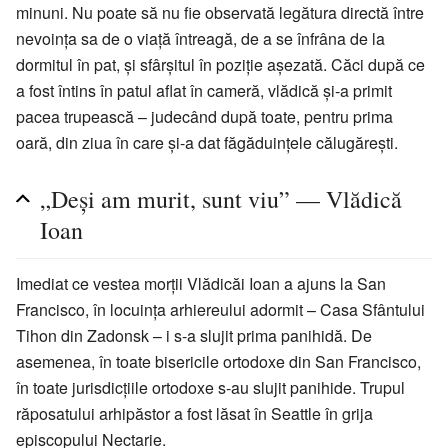
minuni. Nu poate să nu fie observată legătura directă între
nevoința sa de o viață întreagă, de a se înfrâna de la
dormitul în pat, și sfârșitul în poziție așezată. Căci după ce
a fost întins în patul aflat în cameră, vlădică și-a primit
pacea trupească – judecând după toate, pentru prima
oară, din ziua în care și-a dat făgăduințele călugărești.
„Deși am murit, sunt viu” — Vlădică
Ioan
Imediat ce vestea morții Vlădicăi Ioan a ajuns la San
Francisco, în locuința arhiereului adormit – Casa Sfântului
Tihon din Zadonsk – i s-a slujit prima panihidă. De
asemenea, în toate bisericile ortodoxe din San Francisco,
în toate jurisdicțiile ortodoxe s-au slujit panihide. Trupul
răposatului arhipăstor a fost lăsat în Seattle în grija
episcopului Nectarie.