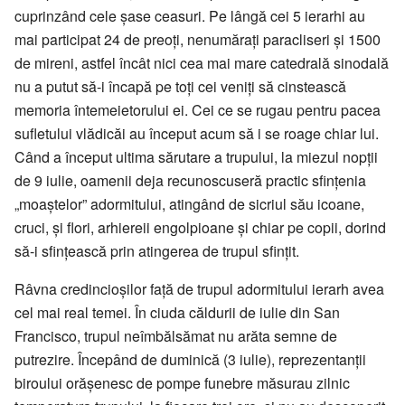
cuprinzând cele șase ceasuri. Pe lângă cei 5 ierarhi au
mai participat 24 de preoți, nenumărați paracliseri și 1500
de mireni, astfel încât nici cea mai mare catedrală sinodală
nu a putut să-i încapă pe toți cei veniți să cinstească
memoria întemeietorului ei. Cei ce se rugau pentru pacea
sufletului vlădicăi au început acum să i se roage chiar lui.
Când a început ultima sărutare a trupului, la miezul nopții
de 9 iulie, oamenii deja recunoscuseră practic sfințenia
„moaștelor” adormitului, atingând de sicriul său icoane,
cruci, și flori, arhiereii engolpioane și chiar pe copii, dorind
să-i sfințească prin atingerea de trupul sfințit.
Râvna credincioșilor față de trupul adormitului ierarh avea
cel mai real temei. În ciuda căldurii de iulie din San
Francisco, trupul neîmbălsămat nu arăta semne de
putrezire. Începând de duminică (3 iulie), reprezentanții
biroului orășenesc de pompe funebre măsurau zilnic