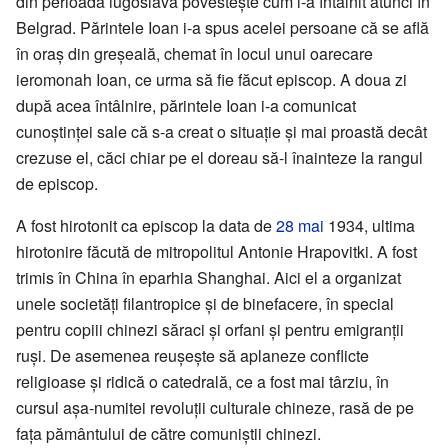
din perioada iugoslavă povestește cum l-a întâlnit atunci în
Belgrad. Părintele Ioan i-a spus acelei persoane că se află
în oraș din greșeală, chemat în locul unui oarecare
ieromonah Ioan, ce urma să fie făcut episcop. A doua zi
după acea întâlnire, părintele Ioan i-a comunicat
cunoștinței sale că s-a creat o situație și mai proastă decât
crezuse el, căci chiar pe el doreau să-l înainteze la rangul
de episcop.
A fost hirotonit ca episcop la data de
28 mai
1934, ultima
hirotonire făcută de mitropolitul Antonie Hrapovitki. A fost
trimis în China în eparhia Shanghai. Aici el a organizat
unele societăți filantropice și de binefacere, în special
pentru copiii chinezi săraci și orfani și pentru emigranții
ruși. De asemenea reușește să aplaneze conflicte
religioase și ridică o catedrală, ce a fost mai târziu, în
cursul așa-numitei revoluții culturale chineze, rasă de pe
fața pământului de către comuniștii chinezi.