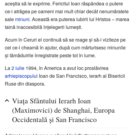
aceștia să le exprime. Fericitul Ioan răspândea o putere
ce-i atrăgea pe oameni mai mult chiar decât nenumăratele
sale
minuni
. Această era puterea iubirii lui Hristos – marea
taină inaccesibilă înțelegerii lumești.
Acum în Ceruri el continuă să se roage și să-i viziteze pe
cei ce-l cheamă în ajutor, după cum mărturisesc minunile
și tămăduirile înregistrate peste tot în lume.
La
2 iulie
1994, în America a avut loc proslăvirea
arhiepiscopului
Ioan de San Francisco, ierarh al Bisericii
Ruse din diaspora.
Viața Sfântului Ierarh Ioan
(Maximovici) de Shanghai, Europa
Occidentală și San Francisco