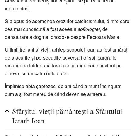
Activitatea ecumeniștilor creștini i se părea la fel de
îndoielnică.
S-a opus de asemenea ereziilor catolicismului, dintre care
cea mai cunoscută a fost aceea a
sofiologiei
, de
denaturare a dogmei ortodoxe despre Fecioara Maria.
Ultimii trei ani ai vieții arhiepiscopului Ioan au fost amărâți
de atacurile și persecuțiile adversarilor săi, cărora le
răspundea totdeauna fără a se plânge sau a învinui pe
cineva, cu un calm netulburat.
Împlinise abia șaptezeci de ani când a murit însingurat
cum a și fost mereu de când devenise arhiereu.
Sfârșitul vieții pământești a Sfântului
Ierarh Ioan