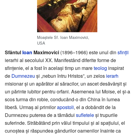
Moaștele Sf. Ioan Maximovici,
USA
Sfântul
Ioan
Maximovici
(1896–1966) este unul din
sfinții
ierarhi al secolului XX. Manifestând diferite forme de
sfințenie, el a fost în același timp un mare
teolog
inspirat
de
Dumnezeu
și „nebun întru Hristos”, un zelos
ierarh
misionar și un apărător al săracilor, un ascet desăvârșit și
un părinte iubitor pentru orfani. Asemenea lui Moise, el și-a
scos turma din robie, conducând-o din China în lumea
liberă. Urmaș al primilor
apostoli
, el a dobândit de la
Dumnezeu puterea de a tămădui
sufletele
și trupurile
suferinde. Străbătând prin vălul timpului și al spațiului, el
cunoștea și răspundea gândurilor oamenilor înainte ca