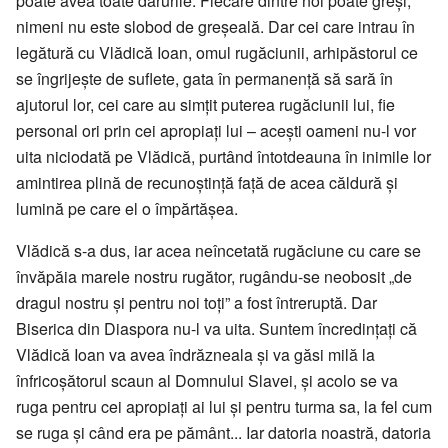
poate avea toate darurile. Fiecare dintre noi poate greși,
nimeni nu este slobod de greșeală. Dar cei care intrau în
legătură cu Vlădică Ioan, omul rugăciunii, arhipăstorul ce
se îngrijește de suflete, gata în permanență să sară în
ajutorul lor, cei care au simțit puterea rugăciunii lui, fie
personal ori prin cei apropiați lui – acești oameni nu-l vor
uita niciodată pe Vlădică, purtând întotdeauna în inimile lor
amintirea plină de recunoștință față de acea căldură și
lumină pe care el o împărtășea.
Vlădică s-a dus, iar acea neîncetată rugăciune cu care se
învăpăia marele nostru rugător, rugându-se neobosit „de
dragul nostru și pentru noi toți” a fost întreruptă. Dar
Biserica din Diaspora nu-l va uita. Suntem încredințați că
Vlădică Ioan va avea îndrăzneala și va găsi milă la
înfricoșătorul scaun al Domnului Slavei, și acolo se va
ruga pentru cei apropiați ai lui și pentru turma sa, la fel cum
se ruga și când era pe pământ... Iar datoria noastră, datoria