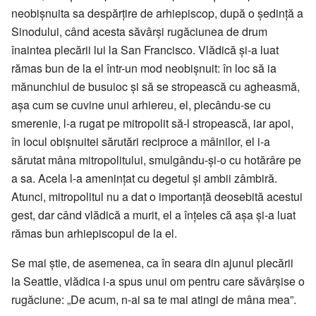
neobișnuita sa despărțire de arhiepiscop, după o ședință a
Sinodului, când acesta săvârși rugăciunea de drum
înaintea plecării lui la San Francisco. Vlădică şi-a luat
rămas bun de la el într-un mod neobișnuit: în loc să ia
mănunchiul de busuioc și să se stropească cu agheasmă,
așa cum se cuvine unui arhiereu, el, plecându-se cu
smerenie, l-a rugat pe mitropolit să-l stropească, iar apoi,
în locul obișnuitei sărutări reciproce a mâinilor, el i-a
sărutat mâna mitropolitului, smulgându-și-o cu hotărâre pe
a sa. Acela l-a amenințat cu degetul și ambii zâmbiră.
Atunci, mitropolitul nu a dat o importanță deosebită acestui
gest, dar când vlădică a murit, el a înțeles că așa și-a luat
rămas bun arhiepiscopul de la el.
Se mai știe, de asemenea, ca în seara din ajunul plecării
la Seattle, vlădica i-a spus unui om pentru care săvârșise o
rugăciune: „De acum, n-ai sa te mai atingi de mâna mea”.