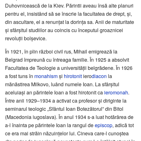
Duhovnicească de la Kiev. Părintii aveau însă alte planuri
pentru el, insistând să se înscrie la facultatea de drept, și,
din ascultare, el a renunțat la dorința sa. Anii de maturitate
și sfârșitul studiilor au coincis cu începutul groaznicei
revoluții bolșevice.
În 1921, în plin război civil rus, Mihail emigrează la
Belgrad împreună cu întreaga familie. În 1925 a absolvit
Facultatea de Teologie a universității belgrădene. În 1926
a fost tuns în
monahism
și
hirotonit
iero
diacon
la
mănăstirea Milkovo, luând numele Ioan. La sfârșitul
aceluiași an părintele Ioan a fost hirotonit ca
ieromonah
.
Între anii 1929–1934 a activat ca profesor și diriginte la
seminarul teologic „Sfântul Ioan Botezătorul” din Bitol
(Macedonia iugoslava). În anul 1934 s-a luat hotărârea de
a-l înainta pe părintele Ioan la rangul de
episcop
, adică tot
ce era mai străin năzuințelor lui. Cineva care-l cunoștea