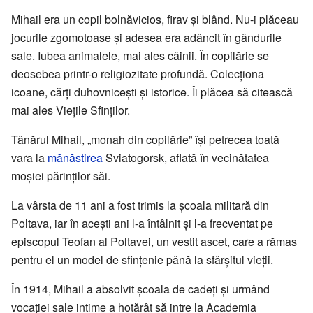
Mihail era un copil bolnăvicios, firav și blând. Nu-i plăceau
jocurile zgomotoase și adesea era adâncit în gândurile
sale. Iubea animalele, mai ales câinii. În copilărie se
deosebea printr-o religiozitate profundă. Colecționa
icoane, cărți duhovnicești și istorice. Îi plăcea să citească
mai ales Viețile Sfinților.
Tânărul Mihail, „monah din copilărie” își petrecea toată
vara la
mănăstirea
Sviatogorsk, aflată în vecinătatea
moșiei părinților săi.
La vârsta de 11 ani a fost trimis la școala militară din
Poltava, iar în acești ani l-a întâlnit și l-a frecventat pe
episcopul Teofan al Poltavei, un vestit ascet, care a rămas
pentru el un model de sfințenie până la sfârșitul vieții.
În 1914, Mihail a absolvit școala de cadeți și urmând
vocației sale intime a hotărât să intre la Academia