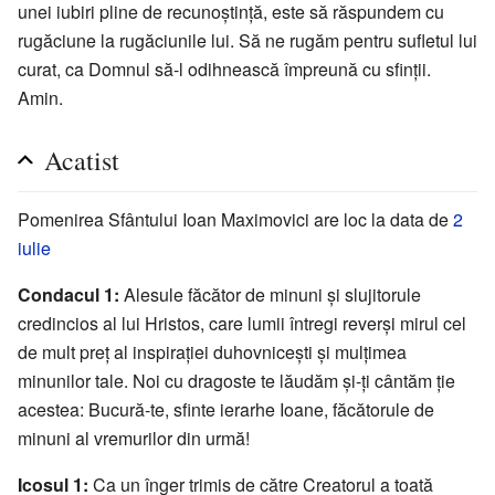
unei iubiri pline de recunoștință, este să răspundem cu
rugăciune la rugăciunile lui. Să ne rugăm pentru sufletul lui
curat, ca Domnul să-l odihnească împreună cu sfinții.
Amin.
Acatist
Pomenirea Sfântului Ioan Maximovici are loc la data de
2
iulie
Condacul 1:
Alesule făcător de minuni și slujitorule
credincios al lui Hristos, care lumii întregi reverși mirul cel
de mult preț al inspirației duhovnicești și mulțimea
minunilor tale. Noi cu dragoste te lăudăm și-ți cântăm ție
acestea: Bucură-te, sfinte ierarhe Ioane, făcătorule de
minuni al vremurilor din urmă!
Icosul 1:
Ca un înger trimis de către Creatorul a toată