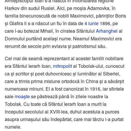
Arhiepiscopul Ioan s-a născut în înfloritoarea regiune
Harkov din sudul Rusiei. Aici, pe moșia Adamovka, în
familia binecunoscută de nobili Maximovici, părinților Boris
și Glafira li s-a născut un fiu în data de
4 iunie
1896, pe
care l-au botezat Mihail, în cinstea Sfântului
Arhanghel
al
Domnului purtând același nume. Neamul Maximovici era
renumit de secole prin evlavia și patriotismul său.
Cel mai de seamă reprezentant al acestei familii nobiliare
era Sfântul Ierarh Ioan,
mitropolit
al Tobolsk-ului, cunoscut
ca și scriitor și poet duhovnicesc și luminător al Siberiei,
care a trimis prima misiune ortodoxă în China și a săvârșit
numeroase minuni. El a fost canonizat în 1916, iar sfintele
sale
moaște
se păstrează până în zilele noastre la
Tobolsk. Cu toate că Sfântul Ierarh Ioan a murit la
începutul secolului al XVIII-lea, duhul acestuia a purces
asupra urmașului său îndepărtat, care mai târziu i-a purtat
numele.