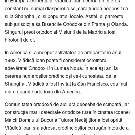
În Europa Occidentală, Vlădică Ioan acordă un interes
constant nu numai diasporei ruse, care trudea neobosit ca
și la Shanghai, ci și populației locale. Astfel, el primește
sub jurisdicția sa Bisericile Ortodoxe din Franța și Olanda.
Singurul preot ortodox al Misiunii de la Madrid a fost
hirotonit de el.
În America și-a început activitatea de arhipăstor în anul
1962. Vlădică Ioan poate fi considerat ocrotitorul
adevăratei Ortodoxii în Lumea Nouă. În același an, la
cererea numeroșilor credincioși ce-l cunoșteau de la
Shanghai, Vlădică a fost invitat la San Francisco, cea mai
mare eparhie ortodoxă din America.
Comunitatea ortodoxă de aici era deosebit de scindată, iar
construcția marii catedrale ortodoxe ruse în cinstea icoanei
Maicii Domnului Bucuria Tuturor Necăjiților a fost oprită.
Vlădică Ioan s-a adresat credincioșilor cu rugămintea de a