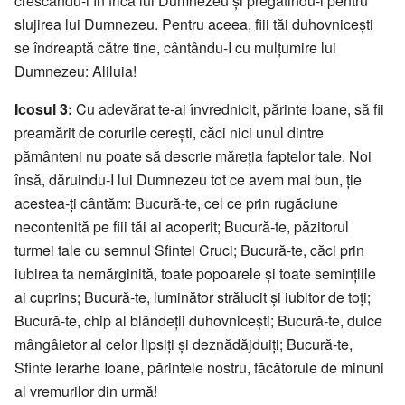
crescându-i în frica lui Dumnezeu și pregătindu-i pentru
slujirea lui Dumnezeu. Pentru aceea, fiii tăi duhovnicești
se îndreaptă către tine, cântându-I cu mulțumire lui
Dumnezeu: Aliluia!
Icosul 3:
Cu adevărat te-ai învrednicit, părinte Ioane, să fii
preamărit de corurile cerești, căci nici unul dintre
pământeni nu poate să descrie măreția faptelor tale. Noi
însă, dăruindu-I lui Dumnezeu tot ce avem mai bun, ție
acestea-ți cântăm: Bucură-te, cel ce prin rugăciune
necontenită pe fiii tăi ai acoperit; Bucură-te, păzitorul
turmei tale cu semnul Sfintei Cruci; Bucură-te, căci prin
iubirea ta nemărginită, toate popoarele și toate semințiile
ai cuprins; Bucură-te, luminător strălucit și iubitor de toți;
Bucură-te, chip al blândeții duhovnicești; Bucură-te, dulce
mângâietor al celor lipsiți și deznădăjduiți; Bucură-te,
Sfinte Ierarhe Ioane, părintele nostru, făcătorule de minuni
al vremurilor din urmă!