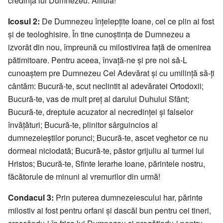
credință lui Dumnezeu: Aliluia!
Icosul 2:
De Dumnezeu înțelepțite Ioane, cel ce plin ai fost
și de teologhisire. În tine cunoștința de Dumnezeu a
izvorât din nou, împreună cu milostivirea față de omenirea
pătimitoare. Pentru aceea, învață-ne și pre noi să-L
cunoaștem pre Dumnezeu Cel Adevărat și cu umilință să-ți
cântăm: Bucură-te, scut neclintit al adevăratei Ortodoxii;
Bucură-te, vas de mult preț al darului Duhului Sfânt;
Bucură-te, dreptule acuzator al necredinței și falselor
învățături; Bucură-te, plinitor sârguincios al
dumnezeieștilor porunci; Bucură-te, ascet veghetor ce nu
dormeai niciodată; Bucură-te, păstor grijuliu al turmei lui
Hristos; Bucură-te, Sfinte Ierarhe Ioane, părintele nostru,
făcătorule de minuni al vremurilor din urmă!
Condacul 3:
Prin puterea dumnezeiescului har, părinte
milostiv ai fost pentru orfani și dascăl bun pentru cei tineri,