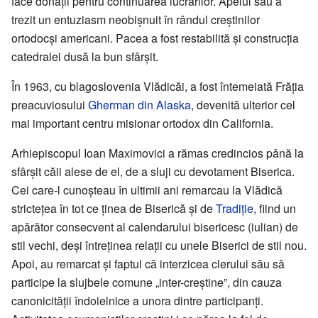
face donații pentru continuarea lucrărilor. Apelul său a
trezit un entuziasm neobișnuit în rândul creștinilor
ortodocși americani. Pacea a fost restabilită și construcția
catedralei dusă la bun sfârșit.
În 1963, cu blagoslovenia Vlădicăi, a fost întemeiată Frăția
preacuviosului
Gherman din Alaska
, devenită ulterior cel
mai important centru misionar ortodox din California.
Arhiepiscopul Ioan Maximovici a rămas credincios până la
sfârșit căii alese de el, de a sluji cu devotament Biserica.
Cei care-l cunoșteau în ultimii ani remarcau la Vlădică
strictețea în tot ce ținea de Biserică și de
Tradiție
, fiind un
apărător consecvent al calendarului bisericesc (iulian) de
stil vechi, deși întreținea relații cu unele Biserici de stil nou.
Apoi, au remarcat și faptul că interzicea clerului său să
participe la slujbele comune „inter-creștine”, din cauza
canonicității îndoielnice a unora dintre participanți.