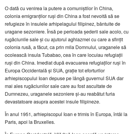
O dată cu venirea la putere a comuniștilor în China,
colonia emigranților ruși din China a fost nevoită să se
refugieze în insulele arhipelagului filipinez, bântuite de
uragane sezoniere. Însă pe perioada șederii sale acolo, cu
rugăciunile sale și cu ajutorul aghiazmei cu care a sfințit
colonia rusă, a făcut, ca prin mila Domnului, uraganele să
ocolească insula Tubabao, cea în care locuiau refugiații
ruși din China. Imediat după evacuarea refugiaților ruși în
Europa Occidentală și SUA, grație tot eforturilor
arhiepiscopului Ioan depuse pe lângă guvernul SUA dar
mai ales rugăciunilor sale care au fost ascultate de
Dumnezeu, uraganele sezoniere și-au reabătut furia
devastatoare asupra acestei insule filipineze.
În anul 1951, arhiepiscopul Ioan e trimis în Europa, întâi la
Paris, apoi la Bruxelles.