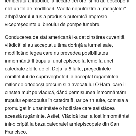
temperatura trupului, la fiecare trei ore, și nu au descoperit
nici un fel de modificări. Vădita neputrezire a „moaștelor”
arhipăstorului rus a produs o puternică impresie
vicepreședintelui biroului de pompe funebre.
Conducerea de stat americană i-a dat cinstirea cuvenită
vlădicăi și au acceptat ultima dorință a turmei sale,
modificând legea care nu prevedea posibilitatea
înmormântării trupului unui episcop la temelia unei
catedrale zidite de el. Deja la 5 iulie, președintele
comitetului de supraveghetori, a acceptat rugămintea
miilor de ortodocși precum și a avocatului O'Hara, care îl
cinstea mult pe vlădică, dând permisiunea înmormântării
trupului episcopului în catedrală, iar pe 11 iulie, comisia a
promulgat în unanimitate o hotărâre care satisfăcea
această rugăminte. Astfel, Vlădică Ioan a fost înmormântat
într-o criptă la baza catedralei arhiepiscopale din San
Francisco.