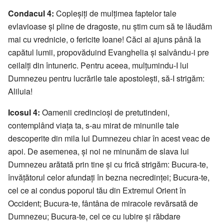
Condacul 4:
Copleșiți de mulțimea faptelor tale
evlavioase și pline de dragoste, nu știm cum să te lăudăm
mai cu vrednicie, o fericite Ioane! Căci ai ajuns până la
capătul lumii, propovăduind Evanghelia și salvându-i pre
ceilalți din întuneric. Pentru aceea, mulțumindu-I lui
Dumnezeu pentru lucrările tale apostolești, să-I strigăm:
Aliluia!
Icosul 4:
Oamenii credincioși de pretutindeni,
contemplând viața ta, s-au mirat de minunile tale
descoperite din mila lui Dumnezeu chiar în acest veac de
apoi. De asemenea, și noi ne minunăm de slava lui
Dumnezeu arătată prin tine și cu frică strigăm: Bucura-te,
învățătorul celor afundați în bezna necredinței; Bucura-te,
cel ce ai condus poporul tău din Extremul Orient în
Occident; Bucura-te, fântâna de miracole revărsată de
Dumnezeu; Bucura-te, cel ce cu iubire și răbdare