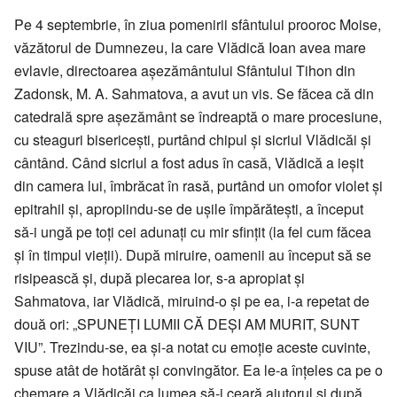
Pe 4 septembrie, în ziua pomenirii sfântului prooroc Moise,
văzătorul de Dumnezeu, la care Vlădică Ioan avea mare
evlavie, directoarea așezământului Sfântului Tihon din
Zadonsk, M. A. Sahmatova, a avut un vis. Se făcea că din
catedrală spre așezământ se îndreaptă o mare procesiune,
cu steaguri bisericești, purtând chipul și sicriul Vlădicăi și
cântând. Când sicriul a fost adus în casă, Vlădică a ieșit
din camera lui, îmbrăcat în rasă, purtând un omofor violet și
epitrahil și, apropiindu-se de ușile împărătești, a început
să-i ungă pe toți cei adunați cu mir sfințit (la fel cum făcea
și în timpul vieții). După miruire, oamenii au început să se
risipească și, după plecarea lor, s-a apropiat și
Sahmatova, iar Vlădică, miruind-o și pe ea, i-a repetat de
două ori: „SPUNEȚI LUMII CĂ DEȘI AM MURIT, SUNT
VIU”. Trezindu-se, ea și-a notat cu emoție aceste cuvinte,
spuse atât de hotărât și convingător. Ea le-a înțeles ca pe o
chemare a Vlădicăi ca lumea să-i ceară ajutorul și după