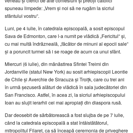
veneau și clerici de alte confesiuni și preoții catolici
spuneau limpede: „Vrem și noi să ne rugăm la sicriul
sfântului vostru”.
Luni, pe 4 iulie, în catedrala episcopală, a sosit episcopul
Sava de Edmonton, care l-a numit pe vlădică „Fericitul” și,
cu mai multă îndrăzneală, „făcător de minuni al epocii sale”
și a poruncit turmei să i se roage de acum ca unui sfânt.
Miercuri (6 iulie), din mănăstirea Sfintei Treimi din
Jordanville (statul New York) au sosit arhiepiscopii Leontie
de Chile și Averchie de Siracuza și Troițk, care cu trei ani
în urmă șezuseră alături de vlădică în sala judecătoriei din
San Francisco. Astfel, în acea zi, la sicriul arhiepiscopului
Ioan au slujit ierarhii cei mai apropiați din diaspora rusă.
Dar deosebit de sărbătorească a fost slujba de pe 7 iulie,
când la catedrala episcopală a stat întâistătătorul,
mitropolitul Filaret, ca să înceapă ceremonia de priveghere