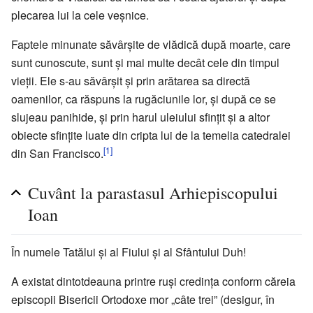
plecarea lui la cele veșnice.
Faptele minunate săvârșite de vlădică după moarte, care
sunt cunoscute, sunt și mai multe decât cele din timpul
vieții. Ele s-au săvârșit și prin arătarea sa directă
oamenilor, ca răspuns la rugăciunile lor, și după ce se
slujeau panihide, și prin harul uleiului sfințit și a altor
obiecte sfințite luate din cripta lui de la temelia catedralei
[1]
din San Francisco.
Cuvânt la parastasul Arhiepiscopului
Ioan
În numele Tatălui și al Fiului și al Sfântului Duh!
A existat dintotdeauna printre ruși credința conform căreia
episcopii Bisericii Ortodoxe mor „câte trei” (desigur, în