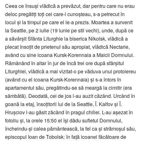
Ceea ce însuși vlădică a prevăzut, dar pentru care nu erau
deloc pregătiți toți cei care-l cunoșteau, s-a petrecut în
locul și la timpul pe care el le-a prezis. Moartea a survenit
la Seattle, pe 2 iulie (19 iunie pe stil vechi), unde, după ce
a săvârșit Sfânta Liturghie la biserica Nikolsk, vlădică a
plecat însoțit de prietenul său apropiat, vlădică Nectarie,
având cu sine icoana Kursk-Korennaia a Maicii Domnului.
Rămânând în altar în jur de încă trei ore după sfârșitul
Liturghiei, vlădică a mai vizitat-o pe văduva unui protoiereu
(având cu el icoana Kursk-Korennaia) și s-a întors în
apartamentul său, pregătindu-se să meargă la cimitir (era
sâmbătă). Deodată, cei de jos l-au auzit căzând. Urcând în
goană la etaj, însoțitorii lui de la Seattle, Î. Kalfov și Î.
Hrușciov l-au găsit zăcând în pragul chiliei. L-au așezat în
fotoliu și, la orele 15:50 el își dădu sufletul Domnului,
încheindu-și calea pământească, la fel ca și strămoșul său,
episcopul Ioan de Tobolsk: în față icoanei făcătoare de