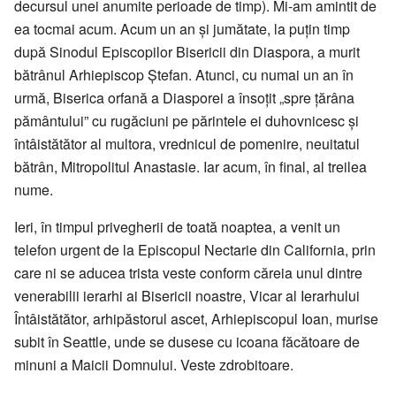
decursul unei anumite perioade de timp). Mi-am amintit de
ea tocmai acum. Acum un an și jumătate, la puțin timp
după Sinodul Episcopilor Bisericii din Diaspora, a murit
bătrânul Arhiepiscop Ștefan. Atunci, cu numai un an în
urmă, Biserica orfană a Diasporei a însoțit „spre țărâna
pământului” cu rugăciuni pe părintele ei duhovnicesc și
întâistătător al multora, vrednicul de pomenire, neuitatul
bătrân, Mitropolitul Anastasie. Iar acum, în final, al treilea
nume.
Ieri, în timpul privegherii de toată noaptea, a venit un
telefon urgent de la Episcopul Nectarie din California, prin
care ni se aducea trista veste conform căreia unul dintre
venerabilii ierarhi ai Bisericii noastre, Vicar al Ierarhului
Întâistătător, arhipăstorul ascet, Arhiepiscopul Ioan, murise
subit în Seattle, unde se dusese cu icoana făcătoare de
minuni a Maicii Domnului. Veste zdrobitoare.