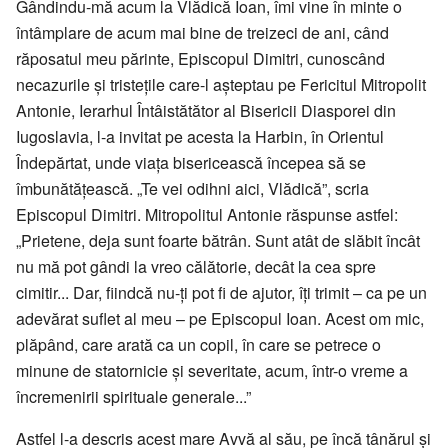
Gândindu-mă acum la Vlădică Ioan, îmi vine în minte o
întâmplare de acum mai bine de treizeci de ani, când
răposatul meu părinte, Episcopul Dimitri, cunoscând
necazurile și tristețile care-l așteptau pe Fericitul Mitropolit
Antonie, Ierarhul Întâistătător al Bisericii Diasporei din
Iugoslavia, l-a invitat pe acesta la Harbin, în Orientul
Îndepărtat, unde viața bisericească începea să se
îmbunătățească. „Te vei odihni aici, Vlădică”, scria
Episcopul Dimitri. Mitropolitul Antonie răspunse astfel:
„Prietene, deja sunt foarte bătrân. Sunt atât de slăbit încât
nu mă pot gândi la vreo călătorie, decât la cea spre
cimitir... Dar, fiindcă nu-ți pot fi de ajutor, îți trimit – ca pe un
adevărat suflet al meu – pe Episcopul Ioan. Acest om mic,
plăpând, care arată ca un copil, în care se petrece o
minune de statornicie și severitate, acum, într-o vreme a
încremenirii spirituale generale...”
Astfel l-a descris acest mare Avvă al său, pe încă tânărul și