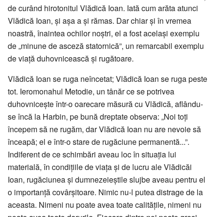
de curând hirotonitul Vlădică Ioan. Iată cum arăta atunci
Vlădică Ioan, și așa a și rămas. Dar chiar și în vremea
noastră, înaintea ochilor noștri, el a fost același exemplu
de „minune de asceză statornică”, un remarcabil exemplu
de viață duhovnicească și rugătoare.
Vlădică Ioan se ruga neîncetat; Vlădică Ioan se ruga peste
tot. Ieromonahul Metodie, un tânăr ce se potrivea
duhovnicește într-o oarecare măsură cu Vlădică, aflându-
se încă la Harbin, pe bună dreptate observa: „Noi toți
începem să ne rugăm, dar Vlădică Ioan nu are nevoie să
înceapă; el e într-o stare de rugăciune permanentă...”.
Indiferent de ce schimbări aveau loc în situația lui
materială, în condițiile de viața și de lucru ale Vlădicăi
Ioan, rugăciunea și dumnezeieștile slujbe aveau pentru el
o importanță covârșitoare. Nimic nu-l putea distrage de la
aceasta. Nimeni nu poate avea toate calitățile, nimeni nu