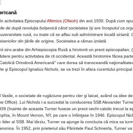
ericană
 în activitatea Episcopului
Aftimios (Ofiesh)
din anii 1930. După cum spu
 zile de după revoluţia bolşevică când societatea îşi are începutul ca org
zeranitate rusă, cu toate că se aflau sub administrare locală siriană. O
sericilor din ţările de origine, Societatea a rămas izolată.
nii siro-arabe din Arhiepiscopia Rusă a hirotonit un preot episcopalian, (
ere pentru activitatea de rit occidental. Această hirotonire făcea parte 
a Catolică Ortodoxă Americană" care dorea să transceandă naţionalitatea 
e şi Episcopul Ignatius Nichols, se va trezi în afara curentului principal a
ul Vasile, o societate de rugăciune pentru cler şi laicat, având ca idee d
vine Office). Lui Nichols i-a succedat la conducerea SSB Alexander Turne
939 (înainte de aceasta Turner fusese un preot vechi-catolic trecut la ep
ophia, în Mount Vernon, NY, pe care o înfiinţase în 1946. Episcopul Nic
 lider al SSB. Mai târziu, Turner va ajunge la concluzia că mica sa turm
 canonice. În 1952, prin prietenul său Părintele Paul Schneirla, Turner v