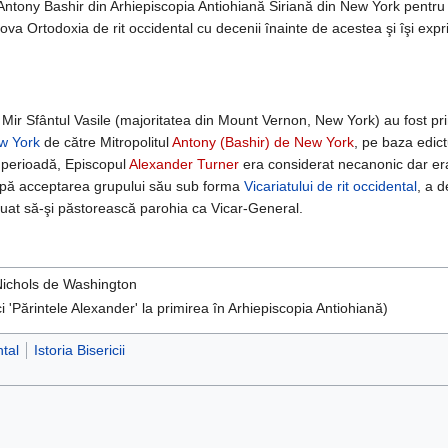
l Antony Bashir din Arhiepiscopia Antiohiană Siriană din New York pentru 
mova Ortodoxia de rit occidental cu decenii înainte de acestea şi îşi expr
 Mir Sfântul Vasile (majoritatea din Mount Vernon, New York) au fost pri
ew York
de către Mitropolitul
Antony (Bashir) de New York
, pe baza edict
a perioadă, Episcopul
Alexander Turner
era considerat necanonic dar er
după acceptarea grupului său sub forma
Vicariatului de rit occidental
, a d
inuat să-şi păstorească parohia ca Vicar-General.
 Nichols de Washington
 'Părintele Alexander' la primirea în Arhiepiscopia Antiohiană)
ntal
Istoria Bisericii