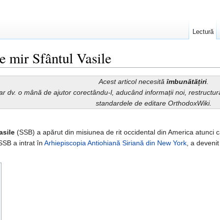
Lectură
de mir Sfântul Vasile
Acest articol necesită
îmbunătățiri
.
iar dv. o mână de ajutor corectându-l, aducând informații noi, restruct
standardele de editare OrthodoxWiki.
asile
(SSB) a apărut din misiunea de rit occidental din America atunci
SSB a intrat în
Arhiepiscopia Antiohiană Siriană din New York
, a deveni