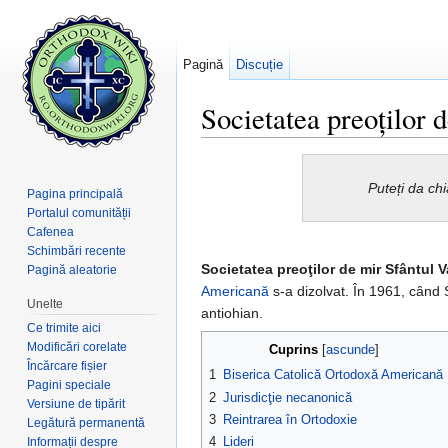
Pagină
Discuție
Societatea preoților 
Salt la:
navigare
,
căutare
Puteți da ch
Pagina principală
Portalul comunității
Cafenea
Schimbări recente
Societatea preoţilor de mir Sfântul V
Pagină aleatorie
Americană
s-a dizolvat. În 1961, când 
Unelte
antiohian.
Ce trimite aici
Modificări corelate
Cuprins
[
ascunde
]
Încărcare fișier
1
Biserica Catolică Ortodoxă Americană
Pagini speciale
2
Jurisdicţie necanonică
Versiune de tipărit
3
Reintrarea în Ortodoxie
Legătură permanentă
4
Lideri
Informații despre