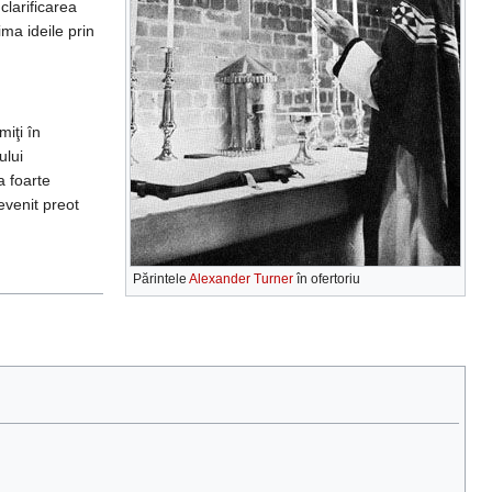
clarificarea
ima ideile prin
miţi în
ului
a foarte
evenit preot
Părintele
Alexander Turner
în ofertoriu