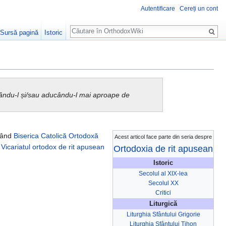
Autentificare
Cereți un cont
Căutare
Sursă pagină
Istoric
urându-l și/sau aducându-l mai aproape de
 când
Biserica Catolică Ortodoxă
Acest articol face parte din seria despre
t
Vicariatul ortodox de rit apusean
Ortodoxia de rit apusean
Istoric
Secolul al XIX-lea
Secolul XX
Critici
Liturgică
Liturghia Sfântului Grigorie
Liturghia Sfântului Tihon