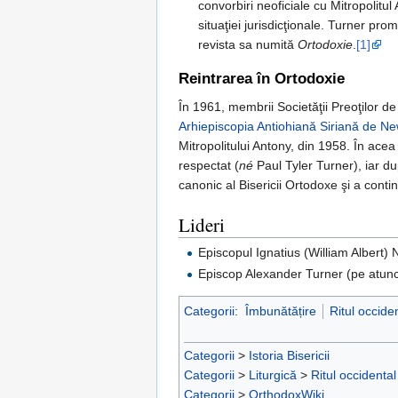
convorbiri neoficiale cu Mitropolitu
situaţiei jurisdicţionale. Turner pro
revista sa numită
Ortodoxie
.
[1]
Reintrarea în Ortodoxie
În 1961, membrii Societăţii Preoţilor de
Arhiepiscopia Antiohiană Siriană de N
Mitropolitului Antony, din 1958. În ace
respectat (
né
Paul Tyler Turner), iar 
canonic al Bisericii Ortodoxe şi a cont
Lideri
Episcopul Ignatius (William Albert)
Episcop Alexander Turner (pe atunci
Categorii
:
Îmbunătățire
Ritul occide
Categorii
>
Istoria Bisericii
Categorii
>
Liturgică
>
Ritul occidental
Categorii
>
OrthodoxWiki