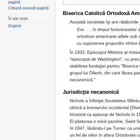
pagină
Citează această pagină
Biserica Catolică Ortodoxă Am
În alte limbi
Această societate îşi are rădăcinile
English
Era . . . în timpul furtunoaselor
ortodoxe americane aflate sub su
cu supunerea grupurilor etnice bi
În 1932, Episcopul Aftimios al misiu
"episcopal de Washington", cu precăd
stabilirea fundaţiei pentru "Biseric
grupul lui Ofiesh, din care făcea part
necanonică."
Jurisdicţie necanonică
Nichols a înfiinţat Societatea Sfânt
zilnică a breviarului occidental (Di
hirotonit ca episcop de Nichols în 1
El păstorea o mică parohie, Saint S
în 1947, lăsându-l pe Turner ca unic
un fel de viitor în afara Ortodoxiei