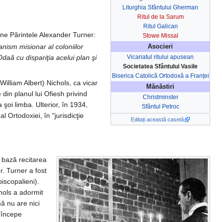
Liturghia Sfântului Gherman
Ritul de la Sarum
Ritul Galican
ne Părintele Alexander Turner:
Stowe Missal
anism misionar al coloniilor
Asocieri
Vicariatul ritului apusean
daă cu dispariţia acelui plan şi
Societatea Sfântului Vasile
Biserica Catolică Ortodoxă a Franței
William Albert) Nichols, ca vicar
Mănăstiri
din planul lui Ofiesh privind
Christminster
şoi limba. Ulterior, în 1934,
Sfântul Petroc
l Ortodoxiei, în "jurisdicţie
Editați această casetă
e bază recitarea
r. Turner a fost
iscopalieni).
hols a adormit
ă nu are nici
a începe