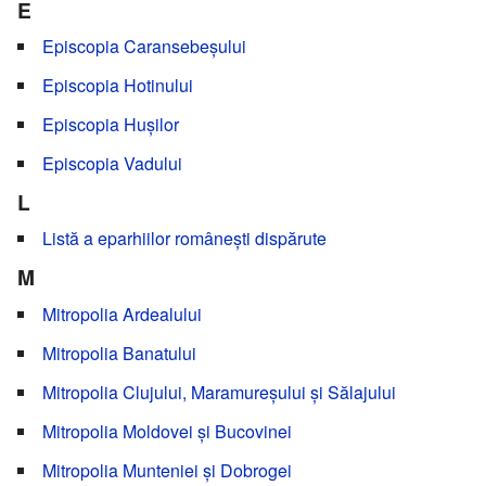
E
Episcopia Caransebeșului
Episcopia Hotinului
Episcopia Hușilor
Episcopia Vadului
L
Listă a eparhiilor românești dispărute
M
Mitropolia Ardealului
Mitropolia Banatului
Mitropolia Clujului, Maramureșului și Sălajului
Mitropolia Moldovei și Bucovinei
Mitropolia Munteniei și Dobrogei