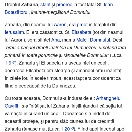
Dreptul
Zaharia
,
sfânt
și
prooroc
, a fost tatăl Sf.
Ioan
Botezătorul
,
înainte-mergătorul Domnului
.
Zaharia, din neamul lui
Aaron
, era
preot
în templul din
Ierusalim
. El era căsătorit cu Sf.
Elisabeta
(tot din neamul
lui Aaron), sora sfintei
Ana
, mama
Maicii Domnului
. Deși
„
erau amândoi drepți înaintea lui Dumnezeu, umblând fără
prihană în toate poruncile și rânduielile Domnului
” (Luca
1:6
), Zaharia și Elisabeta nu aveau nici un copil,
deoarece Elisabeta era stearpă și amândoi erau înaintați
în zilele lor. În acele timpuri, acest fapt era considerat ca
fiind o pedeapsă de la Dumnezeu.
Cu toate acestea, Domnul s-a îndurat de ei:
Arhanghelul
Gavriil
i s-a înfățișat lui Zaharia, înștiințându-l că soția lui
va naște în curând un copil. Deoarece s-a îndoit de
această profeție, și pentru slăbiciunea lui de credință,
Zaharia rămase mut (Luca
1:20
). Fiind apoi întrebat apoi