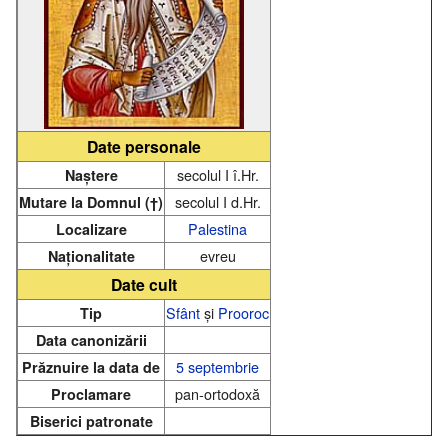
Date personale
secolul I î.Hr.
Naștere
secolul I d.Hr.
Mutare la Domnul (†)
Palestina
Localizare
evreu
Naționalitate
Date cult
Sfânt
și
Prooroc
Tip
Data canonizării
5 septembrie
Prăznuire la data de
pan-ortodoxă
Proclamare
Biserici patronate