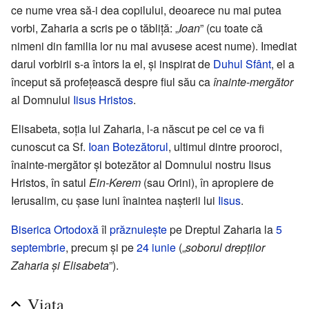
ce nume vrea să-i dea copilului, deoarece nu mai putea
vorbi, Zaharia a scris pe o tăbliță: „
Ioan
” (cu toate că
nimeni din familia lor nu mai avusese acest nume). Imediat
darul vorbirii s-a întors la el, și inspirat de
Duhul Sfânt
, el a
început să profețească despre fiul său ca
înainte-mergător
al Domnului
Iisus Hristos
.
Elisabeta, soția lui Zaharia, l-a născut pe cel ce va fi
cunoscut ca Sf.
Ioan Botezătorul
, ultimul dintre prooroci,
înainte-mergător și botezător al Domnului nostru Iisus
Hristos, în satul
Ein-Kerem
(sau Orini), în apropiere de
Ierusalim, cu șase luni înaintea nașterii lui
Iisus
.
Biserica Ortodoxă
îl
prăznuiește
pe Dreptul Zaharia la
5
septembrie
, precum și pe
24 iunie
(„
soborul drepților
Zaharia și Elisabeta
”).
Viața