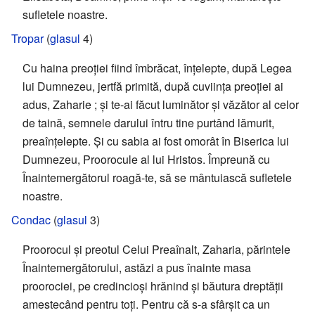
sufletele noastre.
Tropar
(
glasul
4)
Cu haina preoției fiind îmbrăcat, înțelepte, după Legea
lui Dumnezeu, jertfă primită, după cuviința preoției ai
adus, Zaharie ; și te-ai făcut luminător și văzător al celor
de taină, semnele darului întru tine purtând lămurit,
preaînțelepte. Şi cu sabia ai fost omorât în Biserica lui
Dumnezeu, Proorocule al lui Hristos. Împreună cu
Înaintemergătorul roagă-te, să se mântuiască sufletele
noastre.
Condac
(
glasul
3)
Proorocul și preotul Celui Preaînalt, Zaharia, părintele
Înaintemergătorului, astăzi a pus înainte masa
proorociei, pe credincioși hrănind și băutura dreptății
amestecând pentru toți. Pentru că s-a sfârșit ca un