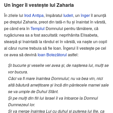
Un înger îi vestește lui Zaharia
În zilele lui
Irod Antipa
, împăratul
Iudeii
, un
înger
îl anunță
pe dreptul Zaharia, preot din tată-n fiu și înaintat în vârstă,
pe când era în
Templul
Domnului pentru tămâiere, că
rugăciunea sa a fost ascultată: neprihănita Elisabeta,
stearpă și înaintată la rândul ei în vârstă, va naște un copil
al cărui nume trebuia să fie Ioan. Îngerul îl vestește pe cel
ce avea să devină
Ioan Botezătorul
astfel:
Şi bucurie și veselie vei avea și, de nașterea lui, mulți se
vor bucura.
Căci va fi mare înaintea Domnului; nu va bea vin, nici
altă băutură amețitoare și încă din pântecele mamei sale
se va umple de Duhul Sfânt.
Şi pe mulți din fiii lui Israel îi va întoarce la Domnul
Dumnezeul lor.
Şi va merge înaintea Lui cu duhul și puterea lui Ilie, ca