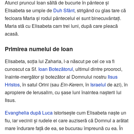
Atunci pruncul Ioan săltă de bucurie în pântece și
Elisabeta se umple de
Duh Sfânt
, strigând cu glas tare că
fecioara Maria și rodul pântecelui ei sunt binecuvântați.
Maria stă cu Elisabeta cam trei luni, după care pleacă
acasă.
Primirea numelui de Ioan
Elisabeta, soția lui Zaharia, l-a născut pe cel ce va fi
cunoscut ca Sf.
Ioan Botezătorul
, ultimul dintre prooroci,
înainte-mergător și botezător al Domnului nostru
Iisus
Hristos
, în satul Orini (sau
Ein-Kerem
, în
Israelul
de azi), în
apropiere de Ierusalim, cu șase luni înaintea nașterii lui
Iisus.
Evanghelia după Luca
istorisește cum Elisabeta naște un
fiu, iar vecinii și rudele ei care auziseră că Domnul a arătat
mare îndurare față de ea, se bucurau împreună cu ea. În