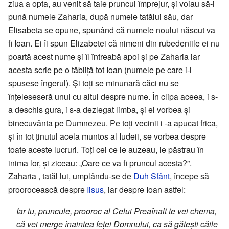
ziua a opta, au venit să taie pruncul împrejur, și voiau să-i
pună numele Zaharia, după numele tatălui său, dar
Elisabeta se opune, spunând că numele noului născut va
fi Ioan. Ei îi spun Elizabetei că nimeni din rubedeniile ei nu
poartă acest nume și îl întreabă apoi și pe Zaharia iar
acesta scrie pe o tăbliță tot Ioan (numele pe care i-l
spusese îngerul). Și toți se minunară căci nu se
înțeleseseră unul cu altul despre nume. În clipa aceea, i s-
a deschis gura, i s-a dezlegat limba, și el vorbea și
binecuvânta pe Dumnezeu. Pe toți vecinii i -a apucat frica,
și în tot ținutul acela muntos al Iudeii, se vorbea despre
toate aceste lucruri. Toți cei ce le auzeau, le păstrau în
inima lor, și ziceau: „Oare ce va fi pruncul acesta?”.
Zaharia , tatăl lui, umplându-se de
Duh Sfânt
, începe să
proorocească despre
Iisus
, iar despre Ioan astfel:
Iar tu, pruncule, prooroc al Celui Preaînalt te vei chema,
că vei merge înaintea feței Domnului, ca să gătești căile