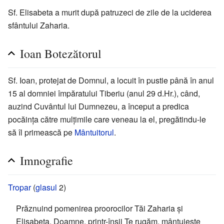
Sf. Elisabeta a murit după patruzeci de zile de la uciderea
sfântului Zaharia.
Ioan Botezătorul
Sf. Ioan, protejat de Domnul, a locuit în pustie până în anul
15 al domniei împăratului Tiberiu (anul 29 d.Hr.), când,
auzind Cuvântul lui Dumnezeu, a început a predica
pocăința către mulțimile care veneau la el, pregătindu-le
să îl primească pe
Mântuitorul
.
Imnografie
Tropar
(
glasul
2)
Prăznuind pomenirea proorocilor Tăi Zaharia și
Elisabeta, Doamne, printr-înșii Te rugăm, mântuiește