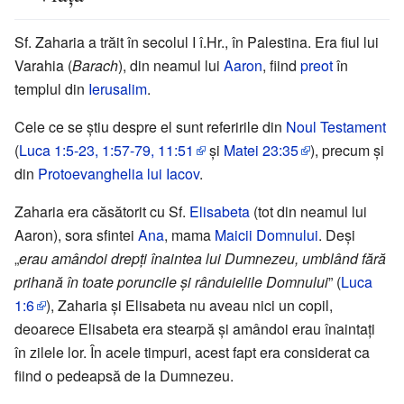
Sf. Zaharia a trăit în secolul I î.Hr., în Palestina. Era fiul lui
Varahia (
Barach
), din neamul lui
Aaron
, fiind
preot
în
templul din
Ierusalim
.
Cele ce se știu despre el sunt referirile din
Noul Testament
(
Luca 1:5-23, 1:57-79, 11:51
și
Matei 23:35
), precum și
din
Protoevanghelia lui Iacov
.
Zaharia era căsătorit cu Sf.
Elisabeta
(tot din neamul lui
Aaron), sora sfintei
Ana
, mama
Maicii Domnului
. Deși
„
erau amândoi drepți înaintea lui Dumnezeu, umblând fără
prihană în toate poruncile și rânduielile Domnului
” (
Luca
1:6
), Zaharia și Elisabeta nu aveau nici un copil,
deoarece Elisabeta era stearpă și amândoi erau înaintați
în zilele lor. În acele timpuri, acest fapt era considerat ca
fiind o pedeapsă de la Dumnezeu.