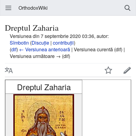
OrthodoxWiki
Dreptul Zaharia
Versiunea din 7 septembrie 2020 03:36, autor:
Sîmbotin
(
Discuție
|
contribuții
)
(
dif
)
← Versiunea anterioară
| Versiunea curentă (dif) |
Versiunea următoare → (dif)
Dreptul Zaharia