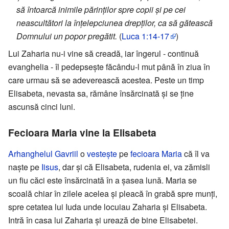
să întoarcă inimile părinților spre copii și pe cei
neascultători la înțelepciunea drepților, ca să gătească
Domnului un popor pregătit.
(
Luca 1:14-17
)
Lui Zaharia nu-i vine să creadă, iar îngerul - continuă
evanghelia - îl pedepsește făcându-l mut până în ziua în
care urmau să se adeverească acestea. Peste un timp
Elisabeta, nevasta sa, rămâne însărcinată și se ține
ascunsă cinci luni.
Fecioara Maria vine la Elisabeta
Arhanghelul Gavriil
o
vestește
pe
fecioara Maria
că îl va
naște pe
Iisus
, dar și că Elisabeta, rudenia ei, va zămisli
un fiu căci este însărcinată în a șasea lună. Maria se
scoală chiar în zilele acelea și pleacă în grabă spre munți,
spre cetatea lui Iuda unde locuiau Zaharia și Elisabeta.
Intră în casa lui Zaharia și urează de bine Elisabetei.