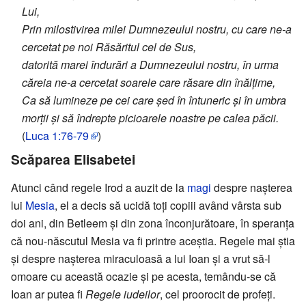
Lui,
Prin milostivirea milei Dumnezeului nostru, cu care ne-a
cercetat pe noi Răsăritul cel de Sus,
datorită marei îndurări a Dumnezeului nostru, în urma
căreia ne-a cercetat soarele care răsare din înălțime,
Ca să lumineze pe cei care șed în întuneric și în umbra
morții și să îndrepte picioarele noastre pe calea păcii.
(
Luca 1:76-79
)
Scăparea Elisabetei
Atunci când regele Irod a auzit de la
magi
despre nașterea
lui
Mesia
, el a decis să ucidă toți copiii având vârsta sub
doi ani, din Betleem și din zona înconjurătoare, în speranța
că nou-născutul Mesia va fi printre aceștia. Regele mai știa
și despre nașterea miraculoasă a lui Ioan și a vrut să-l
omoare cu această ocazie și pe acesta, temându-se că
Ioan ar putea fi
Regele iudeilor
, cel proorocit de profeți.