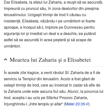
Dar Elisabeta, la sfatul lui Zaharia, a reușit să se ascundă,
împreună cu pruncul său, în zona dealurilor din preajma
Ierusalimului. Ucigașii trimiși de Irod îi căutau cu
insistență. Elisabeta, văzându-i pe urmăritorii ei foarte
aproape, a început să-L implore pe Dumnezeu pentru
siguranța lor și imediat un deal s-a deschis, ea putând
astfel să se ascundă în acea peșteră și să scape de
urmăritori.
Moartea lui Zaharia și a Elisabetei
În aceste zile tragice, a venit rândul Sf. Zaharia de a fi de
serviciu la Templul din Ierusalim. Acolo a fost găsit de
ostașii trimiși de Irod, care au încercat în zadar să afle de
la Zaharia unde este ascuns fiul său. Atunci, la porunca lui
Irod, aceștia l-au ucis pe Sfântul Prooroc Zaharia,
înjunghiindu-l „
între templu și altar
” (
Matei 23:35
).