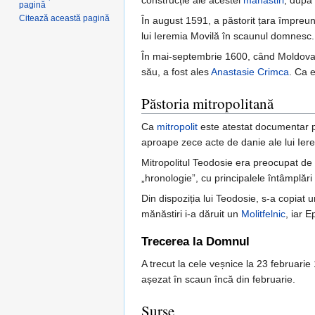
construcție ale acestei
mănăstiri
, după
pagină
Citează această pagină
În august 1591, a păstorit țara împreun
lui Ieremia Movilă în scaunul domnesc. Î
În mai-septembrie 1600, când Moldova
său, a fost ales
Anastasie Crimca
. Ca e
Păstoria mitropolitană
Ca
mitropolit
este atestat documentar p
aproape zece acte de danie ale lui Iere
Mitropolitul Teodosie era preocupat de pr
„hronologie”, cu principalele întâmplări 
Din dispoziția lui Teodosie, s-a copiat
mănăstiri i-a dăruit un
Molitfelnic
, iar 
Trecerea la Domnul
A trecut la cele veșnice la 23 februari
așezat în scaun încă din februarie.
Surse