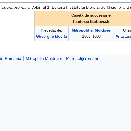
i Ortodoxe Române
Volumul 1, Editura Institutului Biblic și de Misiune a
Casetă de succesiune:
Teodosie Barbovschi
Precedat de:
Mitropolit al Moldovei
Urma
Gheorghe Movilă
1605–1608
Anastas
 în România
Mitropolia Moldovei
Mitropoliți români