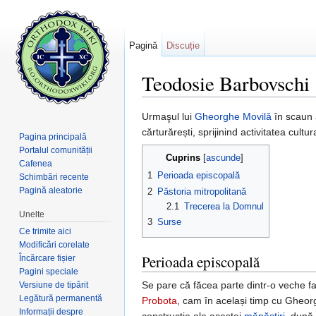
Pagină
Discuție
Teodosie Barbovschi
Salt la:
navigare
,
căutare
Urmaşul lui
Gheorghe Movilă
în scaun 
cărturărești, sprijinind activitatea cultu
Pagina principală
Portalul comunității
Cuprins
[
ascunde
]
Cafenea
1
Perioada episcopală
Schimbări recente
Pagină aleatorie
2
Păstoria mitropolitană
2.1
Trecerea la Domnul
Unelte
3
Surse
Ce trimite aici
Modificări corelate
Perioada episcopală
Încărcare fișier
Pagini speciale
Se pare că făcea parte dintr-o veche f
Versiune de tipărit
Legătură permanentă
Probota
, cam în același timp cu Gheorg
Informații despre