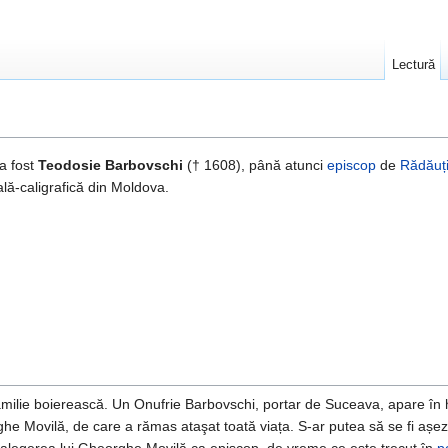
Lectură
a fost
Teodosie Barbovschi
(† 1608), până atunci
episcop
de
Rădăuț
rală-caligrafică din Moldova.
amilie boierească. Un Onufrie Barbovschi, portar de Suceava, apare în h
he Movilă, de care a rămas ataşat toată viața. S-ar putea să se fi așez