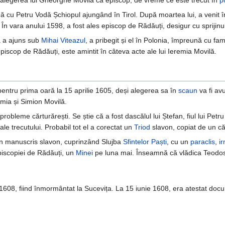
 alegerea lui Gheorghe Movilă ca episcop, de vreme ce este trecut în
p
ă cu Petru Vodă Șchiopul ajungând în Tirol. După moartea lui, a venit î
n vara anului 1598, a fost ales episcop de Rădăuți, desigur cu sprijinul
 a ajuns sub
Mihai Viteazul
, a pribegit și el în Polonia, împreună cu fami
piscop de Rădăuți, este amintit în câteva acte ale lui Ieremia Movilă.
entru prima oară la 15 aprilie 1605, deși alegerea sa în
scaun
va fi avu
mia și Simion Movilă.
obleme cărturărești. Se știe că a fost dascălul lui Ștefan, fiul lui Petru
ale trecutului. Probabil tot el a corectat un
Triod
slavon, copiat de un c
 un manuscris slavon, cuprinzând Slujba
Sfintelor Paști
, cu un
paraclis
,
i
Episcopiei de Rădăuți, un
Minei
pe luna mai. Înseamnă că vlădica Teodosie 
e 1608, fiind înmormântat la Sucevița. La 15 iunie 1608, era atestat do