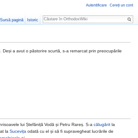
Autentificare
Cereți un cont
Căutare
Sursă pagină
Istoric
i
. Deși a avut o păstorire scurtă, s-a remarcat prin preocupările
risoavele lui Ștefăniță Vodă și Petru Rareș. S-a
călugărit
la
at la
Sucevița
odată cu el și să fi supravegheat lucrările de