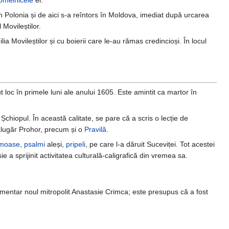
omelnicele
ei.
n Polonia și de aici s-a reîntors în Moldova, imediat după urcarea
 Movileștilor.
lia Movileștilor și cu boierii care le-au rămas credincioși. În locul
t loc în primele luni ale anului 1605. Este amintit ca martor în
 Șchiopul. În această calitate, se pare că a scris o lecție de
ălugăr Prohor, precum și o
Pravilă
.
rmoase
,
psalmi
aleși,
pripeli
, pe care l-a dăruit Suceviței. Tot acestei
a sprijinit activitatea culturală-caligrafică din vremea sa.
cumentar noul mitropolit Anastasie Crimca; este presupus că a fost