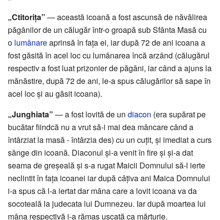
„Ctitorița”
— această icoană a fost ascunsă de năvălirea
păgânilor de un călugăr într-o groapă sub Sfânta Masă cu
o
lumânare
aprinsă în fața ei, iar după 72 de ani icoana a
fost găsită în acel loc cu lumânarea încă arzând (călugărul
respectiv a fost luat prizonier de păgâni, iar când a ajuns la
mănăstire, după 72 de ani, le-a spus călugărilor să sape în
acel loc și au găsit icoana).
„Junghiata”
— a fost lovită de un
diacon
(era supărat pe
bucătar fiindcă nu a vrut să-i mai dea mâncare când a
întârziat la masă - întârzia des) cu un cuțit, și imediat a curs
sânge din icoană. Diaconul și-a venit în fire și și-a dat
seama de greșeală și s-a rugat Maicii Domnului să-l ierte
neclintit în fața icoanei iar după câțiva ani Maica Domnului
i-a spus că l-a iertat dar mâna care a lovit icoana va da
socoteală la judecata lui Dumnezeu. Iar după moartea lui
mâna respectivă i-a rămas uscată ca mărturie.