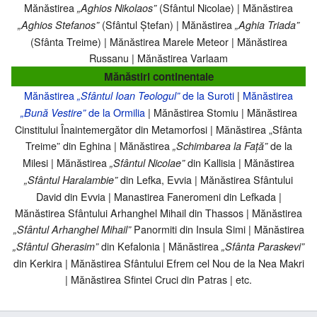
Mănăstirea
(Sfântul Nicolae) | Mănăstirea
„Aghios Nikolaos”
(Sfântul Ștefan) | Mănăstirea
„Aghios Stefanos”
„Aghia Triada”
(Sfânta Treime) | Mănăstirea Marele Meteor | Mănăstirea
Russanu | Mănăstirea Varlaam
Mănăstiri continentale
Mănăstirea
de la Suroti
|
Mănăstirea
„Sfântul Ioan Teologul”
de la Ormilia
| Mănăstirea Stomiu | Mănăstirea
„Bună Vestire”
Cinstitului Înaintemergător din Metamorfosi | Mănăstirea „Sfânta
Treime” din Eghina | Mănăstirea
de la
„Schimbarea la Față”
Milesi | Mănăstirea
din Kallisia | Mănăstirea
„Sfântul Nicolae”
din Lefka, Evvia | Mănăstirea Sfântului
„Sfântul Haralambie”
David din Evvia | Manastirea Faneromeni din Lefkada |
Mănăstirea Sfântului Arhanghel Mihail din Thassos | Mănăstirea
Panormiti din Insula Simi | Mănăstirea
„Sfântul Arhanghel Mihail”
din Kefalonia | Mănăstirea
„Sfântul Gherasim”
„Sfânta Paraskevi”
din Kerkira | Mănăstirea Sfântului Efrem cel Nou de la Nea Makri
| Mănăstirea Sfintei Cruci din Patras | etc.