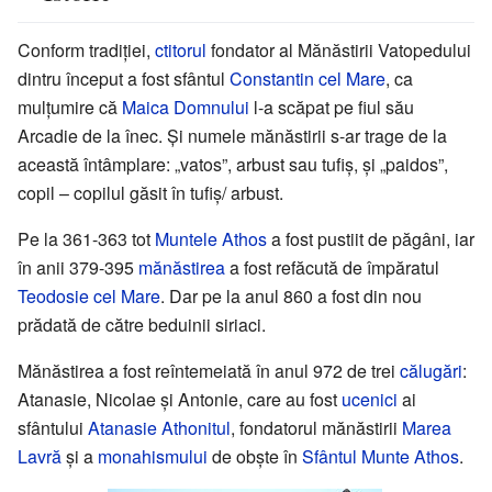
Conform tradiției,
ctitorul
fondator al Mănăstirii Vatopedului
dintru început a fost sfântul
Constantin cel Mare
, ca
mulțumire că
Maica Domnului
l-a scăpat pe fiul său
Arcadie de la înec. Și numele mănăstirii s-ar trage de la
această întâmplare: „vatos”, arbust sau tufiș, și „paidos”,
copil – copilul găsit în tufiș/ arbust.
Pe la 361-363 tot
Muntele Athos
a fost pustiit de păgâni, iar
în anii 379-395
mănăstirea
a fost refăcută de împăratul
Teodosie cel Mare
. Dar pe la anul 860 a fost din nou
prădată de către beduinii siriaci.
Mănăstirea a fost reîntemeiată în anul 972 de trei
călugări
:
Atanasie, Nicolae și Antonie, care au fost
ucenici
ai
sfântului
Atanasie Athonitul
, fondatorul mănăstirii
Marea
Lavră
și a
monahismului
de obște în
Sfântul Munte Athos
.