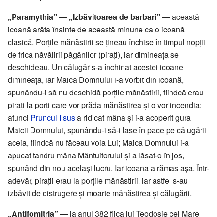
„Paramythia” — „Izbăvitoarea de barbari”
— această
icoană arăta înainte de această minune ca o icoană
clasică. Porțile mănăstirii se țineau închise în timpul nopții
de frica năvălirii păgânilor (pirați), iar dimineața se
deschideau. Un călugăr s-a închinat acestei icoane
dimineața, iar Maica Domnului i-a vorbit din icoană,
spunându-i să nu deschidă porțile mănăstirii, fiindcă erau
pirați la porți care vor prăda mănăstirea și o vor incendia;
atunci
Pruncul Iisus
a ridicat mâna și i-a acoperit gura
Maicii Domnului, spunându-i să-i lase în pace pe călugării
aceia, fiindcă nu făceau voia Lui; Maica Domnului i-a
apucat tandru mâna Mântuitorului și a lăsat-o în jos,
spunând din nou același lucru. Iar icoana a rămas așa. Într-
adevăr, pirații erau la porțile mănăstirii, iar astfel s-au
izbăvit de distrugere și moarte mănăstirea și călugării.
„Antifomitria”
— la anul 382 fiica lui Teodosie cel Mare