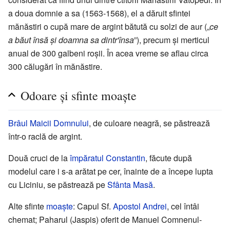
a doua domnie a sa (1563-1568), el a dăruit sfintei
mănăstiri o cupă mare de argint bătută cu solzi de aur („
ce
a băut însă și doamna sa dintr'însa
”), precum și merticul
anual de 300 galbeni roșii. În acea vreme se aflau circa
300 călugări în mănăstire.
Odoare și sfinte moaște
Brâul Maicii Domnului
, de culoare neagră, se păstrează
într-o raclă de argint.
Două cruci de la
împăratul Constantin
, făcute după
modelul care i s-a arătat pe cer, înainte de a începe lupta
cu Liciniu, se păstrează pe
Sfânta Masă
.
Alte sfinte
moaște
: Capul Sf.
Apostol Andrei
, cel întâi
chemat; Paharul (Jaspis) oferit de Manuel Comnenul-