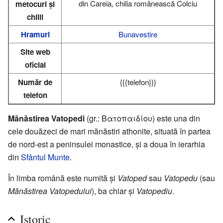
din Careia, chilia românească Colciu
metocuri și
chilii
Hramuri
Bunavestire
Site web
oficial
Număr de
{{{telefon}}}
telefon
Mănăstirea Vatopedi
(gr.: Βατοπαιδίου) este una din
cele douăzeci de mari mănăstiri athonite, situată în partea
de nord-est a peninsulei monastice, și a doua în ierarhia
din
Sfântul Munte
.
În limba română este numită și
Vatoped
sau
Vatopedu
(sau
Mănăstirea Vatopedului
), ba chiar și
Vatopediu
.
Istoric