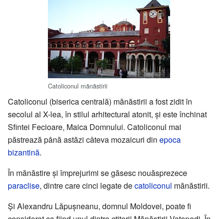
Catoliconul mănăstirii
Catoliconul (biserica centrală) mănăstirii a fost zidit în
secolul al X-lea, în stilul arhitectural atonit, și este închinat
Sfintei Fecioare, Maica Domnului. Catoliconul mai
păstrează până astăzi câteva mozaicuri din
epoca
bizantină
.
În mănăstire și împrejurimi se găsesc nouăsprezece
paraclise
, dintre care cinci legate de
catoliconul
mănăstirii.
Și Alexandru Lăpușneanu, domnul Moldovei, poate fi
considerat ca fiind unul dintre ctitorii Mănăstirii Vatopedi. În