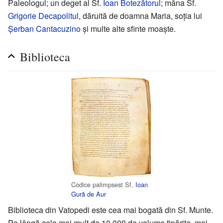
Paleologul; un deget al Sf.
Ioan Botezătorul
; mâna Sf.
Grigorie Decapolitul
, dăruită de doamna Maria, soția lui
Șerban Cantacuzino
și multe alte sfinte moaște.
Biblioteca
Codice palimpsest Sf.
Ioan
Gură de Aur
Biblioteca din Vatopedi este cea mai bogată din Sf. Munte.
Pe lângă cele mai mult de 10 000 de volume tipărite, mai