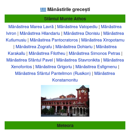
Mănăstirile grecești
Sfântul Munte Athos
Mănăstirea Marea Lavră
|
Mănăstirea Vatopediu
|
Mănăstirea
Iviron
|
Mănăstirea Hilandariu
|
Mănăstirea Dionisiu
|
Mănăstirea
Kutlumusiu
|
Mănăstirea Pantocratoros
|
Mănăstirea Xiropotamu
|
Mănăstirea Zografu
|
Mănăstirea Dohiariu
|
Mănăstirea
Karakallu
|
Mănăstirea Filotheu
|
Mănăstirea Simonos Petras
|
Mănăstirea Sfântul Pavel
|
Mănăstirea Stavronikita
|
Mănăstirea
Xenofontos
|
Mănăstirea Grigoriu
|
Mănăstirea Esfigmenu
|
Mănăstirea Sfântul Pantelimon (Rusikon)
|
Mănăstirea
Konstamonitu
Meteora