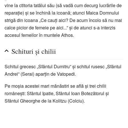
vine la ctitoria tatălui său (să vadă cum decurg lucrările de
reparație) și se închină la icoană; atunci Maica Domnului
strigă din icoana „Ce cauți aici? De acum încolo să nu mai
calce picior de femeie pe aici...” și de atunci s-a interzis
accesul femeilor în muntele Athos.
Schituri și chilii
Schitul grecesc „Sfântul Dumitru” și schitul rusesc „Sfântul
Andrei” (Serai) aparțin de Vatopedi.
Pe moșia acestei mari mănăstiri se află și trei chilii
românești: Sfântul Ipatie, Sfântul Ioan Botezătorul și
Sfântul Gheorghe de la Kolitzu (Colciu).