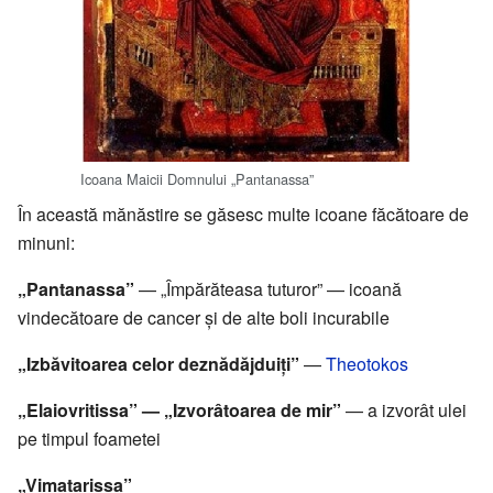
Icoana Maicii Domnului „Pantanassa”
În această mănăstire se găsesc multe icoane făcătoare de
minuni:
„Pantanassa”
— „Împărăteasa tuturor” — icoană
vindecătoare de cancer și de alte boli incurabile
„Izbăvitoarea celor deznădăjduiți”
—
Theotokos
„Elaiovritissa” — „Izvorâtoarea de mir”
— a izvorât ulei
pe timpul foametei
„Vimatarissa”