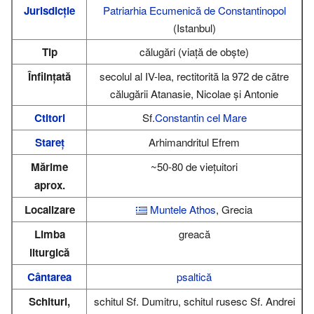
Jurisdicție
Patriarhia Ecumenică de Constantinopol
(Istanbul)
Tip
călugări (viață de obște)
Înființată
secolul al IV-lea, rectitorită la 972 de către
călugării Atanasie, Nicolae și Antonie
Ctitori
Sf.
Constantin cel Mare
Stareț
Arhimandritul Efrem
Mărime
~50-80 de viețuitori
aprox.
Localizare
Muntele Athos
, Grecia
Limba
greacă
liturgică
Cântarea
psaltică
Schituri,
schitul Sf. Dumitru, schitul rusesc Sf. Andrei