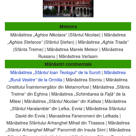
Meteora
Mănăstirea
(Sfântul Nicolae) | Mănăstirea
„Aghios Nikolaos”
(Sfântul Ștefan) | Mănăstirea
„Aghios Stefanos”
„Aghia Triada”
(Sfânta Treime) | Mănăstirea Marele Meteor | Mănăstirea
Russanu | Mănăstirea Varlaam
Mănăstiri continentale
Mănăstirea
de la Suroti
|
Mănăstirea
„Sfântul Ioan Teologul”
de la Ormilia
| Mănăstirea Stomiu | Mănăstirea
„Bună Vestire”
Cinstitului Înaintemergător din Metamorfosi | Mănăstirea „Sfânta
Treime” din Eghina | Mănăstirea
de la
„Schimbarea la Față”
Milesi | Mănăstirea
din Kallisia | Mănăstirea
„Sfântul Nicolae”
din Lefka, Evvia | Mănăstirea Sfântului
„Sfântul Haralambie”
David din Evvia | Manastirea Faneromeni din Lefkada |
Mănăstirea Sfântului Arhanghel Mihail din Thassos | Mănăstirea
Panormiti din Insula Simi | Mănăstirea
„Sfântul Arhanghel Mihail”