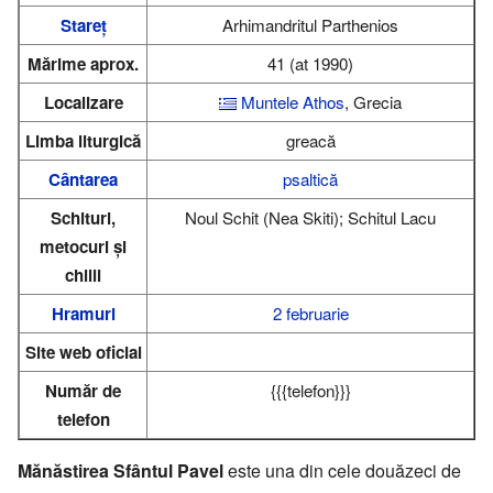
Stareț
Arhimandritul Parthenios
Mărime aprox.
41 (at 1990)
Localizare
Muntele Athos
, Grecia
Limba liturgică
greacă
Cântarea
psaltică
Schituri,
Noul Schit (Nea Skiti); Schitul Lacu
metocuri și
chilii
Hramuri
2 februarie
Site web oficial
Număr de
{{{telefon}}}
telefon
Mănăstirea Sfântul Pavel
este una din cele douăzeci de