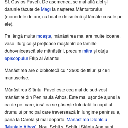
Sf. Cuvios Pavel). De asemenea, se mai află aici și
darurile făcute de
Magi
la nașterea Mântuitorului
(monedele de aur, cu boabe de smirnă și tămâie cusute pe
ele).
Pe lângă multe
moaște
, mănăstirea mai are multe icoane,
vase liturgice şi preţioase moşteniri de familie
duhovnicească ale mănăstirii, precum
mitra
și cârja
episcopului
Filip al Atlantei.
Mănăstirea are o bibliotecă cu 12500 de titluri și 494
manuscrise.
Mănăstirea Sfântul Pavel este cea mai de sud-vest
mănăstire din Peninsula Athos. Este mai ușor de ajuns la
ea de pe mare, însă ea se găseşte totodată la capătul
drumului principal care traversează în lungime peninsula,
până la Careia şi mai departe.
Mănăstirea Dionisiu
(Muntele Athos)
, Noul Schit și Schitul Sfânta Ana sunt