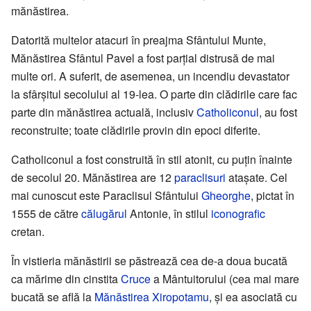
mănăstirea.
Datorită multelor atacuri în preajma Sfântului Munte,
Mănăstirea Sfântul Pavel a fost parțial distrusă de mai
multe ori. A suferit, de asemenea, un incendiu devastator
la sfârșitul secolului al 19-lea. O parte din clădirile care fac
parte din mănăstirea actuală, inclusiv
Catholiconul
, au fost
reconstruite; toate clădirile provin din epoci diferite.
Catholiconul a fost construită în stil atonit, cu puțin înainte
de secolul 20. Mănăstirea are 12
paraclisuri
atașate. Cel
mai cunoscut este Paraclisul Sfântului
Gheorghe
, pictat în
1555 de către
călugărul
Antonie, în stilul
iconografic
cretan.
În vistieria mănăstirii se păstrează cea de-a doua bucată
ca mărime din cinstita
Cruce
a Mântuitorului (cea mai mare
bucată se află la
Mănăstirea Xiropotamu
, și ea asociată cu