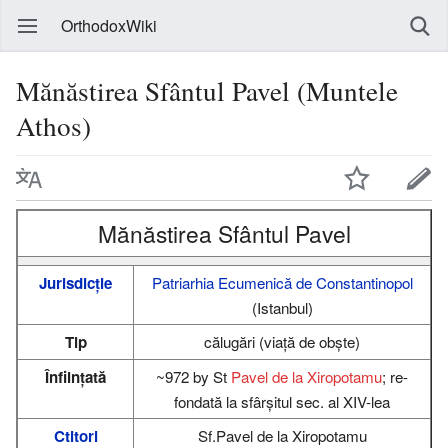
OrthodoxWiki
Mănăstirea Sfântul Pavel (Muntele
Athos)
Mănăstirea Sfântul Pavel
Jurisdicție
Patriarhia Ecumenică de Constantinopol
(Istanbul)
Tip
călugări (viaţă de obşte)
Înființată
~972 by St
Pavel de la Xiropotamu
; re-
fondată la sfârşitul sec. al XIV-lea
Ctitori
Sf.Pavel de la Xiropotamu