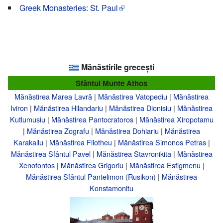
Greek Monasteries: St. Paul
Mănăstirile grecești
Sfântul Munte Athos
Mănăstirea Marea Lavră
|
Mănăstirea Vatopediu
|
Mănăstirea
Iviron
|
Mănăstirea Hilandariu
|
Mănăstirea Dionisiu
|
Mănăstirea
Kutlumusiu
|
Mănăstirea Pantocratoros
|
Mănăstirea Xiropotamu
|
Mănăstirea Zografu
|
Mănăstirea Dohiariu
|
Mănăstirea
Karakallu
|
Mănăstirea Filotheu
|
Mănăstirea Simonos Petras
|
Mănăstirea Sfântul Pavel
|
Mănăstirea Stavronikita
|
Mănăstirea
Xenofontos
|
Mănăstirea Grigoriu
|
Mănăstirea Esfigmenu
|
Mănăstirea Sfântul Pantelimon (Rusikon)
|
Mănăstirea
Konstamonitu