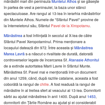
mănăstiri mari din peninsula
Muntelui Athos
și se găseşte
în partea de vest a peninsulei, la baza unor stânci
spectaculoase. Are rangul al 13-lea în ierarhia mănăstirilor
din Muntele Athos. Numele de "Sfântul Pavel" provine de
la întemeietorul său, Sfântul
Pavel de la Xiropotamu
.
Mănăstirea
a fost înființată în secolul al X-lea de către
Sfântul Pavel Xeropotaminul. Prima menționare a
locașului datează din 972. Între aceasta şi
Mănăstirea
Marea Lavră
s-a născut o rivalitate de durată, datorată
controverselor legate de încercarea Sf.
Atanasie Athonitul
de a extinde autoritatea Marii Lavre în Sfântul Munte.
Mănăstirea Sf. Pavel mai e menționată într-un document
din anul 1259, când, după raziile catalane, aceasta a fost
coborâtă la rangul de
chilie
. A fost readusă la rangul de
mănăstire în al treilea sfert al veacului al 13-lea. Domnitorii
sârbi au ajutat mănăstirea în anii 1400. După anul
1453
,
domnitorii din Țările Române au ajutat şi ei considerabil