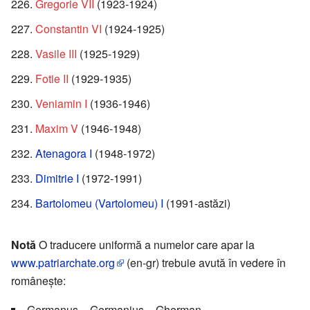
Gregorie VII
(1923-1924)
Constantin VI
(1924-1925)
Vasile III
(1925-1929)
Fotie II
(1929-1935)
Veniamin I
(1936-1946)
Maxim V
(1946-1948)
Atenagora I
(1948-1972)
Dimitrie I
(1972-1991)
Bartolomeu (Vartolomeu) I
(1991-astăzi)
Notă
O traducere uniformă a numelor care apar la
www.patriarchate.org
(en-gr) trebuie avută în vedere în
românește:
Germanus = Germanius = Gherman