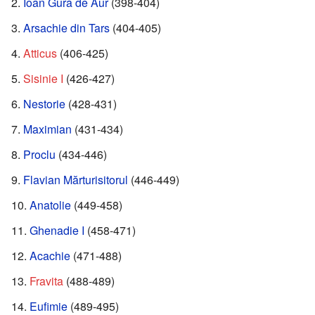
Ioan Gură de Aur
(398-404)
Arsachie din Tars
(404-405)
Atticus
(406-425)
Sisinie I
(426-427)
Nestorie
(428-431)
Maximian
(431-434)
Proclu
(434-446)
Flavian Mărturisitorul
(446-449)
Anatolie
(449-458)
Ghenadie I
(458-471)
Acachie
(471-488)
Fravita
(488-489)
Eufimie
(489-495)