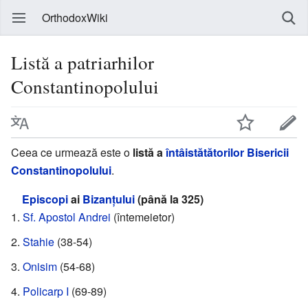
OrthodoxWiki
Listă a patriarhilor
Constantinopolului
Ceea ce urmează este o
listă a
întâistătătorilor
Bisericii
Constantinopolului
.
Episcopi
ai
Bizanțului
(până la 325)
Sf. Apostol Andrei
(întemeietor)
Stahie
(38-54)
Onisim
(54-68)
Policarp I
(69-89)