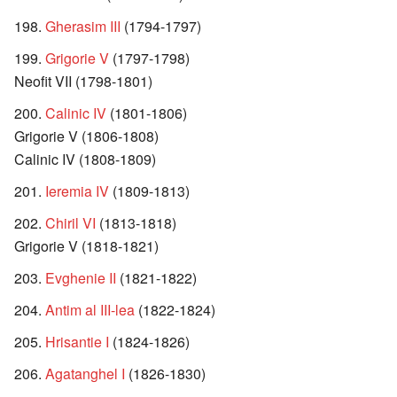
Gherasim III
(1794-1797)
Grigorie V
(1797-1798)
Neofit VII (1798-1801)
Calinic IV
(1801-1806)
Grigorie V (1806-1808)
Calinic IV (1808-1809)
Ieremia IV
(1809-1813)
Chiril VI
(1813-1818)
Grigorie V (1818-1821)
Evghenie II
(1821-1822)
Antim al III-lea
(1822-1824)
Hrisantie I
(1824-1826)
Agatanghel I
(1826-1830)