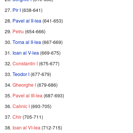
Pir I
(638-641)
Pavel al II-lea
(641-653)
Petru
(654-666)
Toma al II-lea
(667-669)
Ioan al V-lea
(669-675)
Constantin I
(675-677)
Teodor I
(677-679)
Gheorghe I
(679-686)
Pavel al III-lea
(687-693)
Calinic I
(693-705)
Chir
(705-711)
Ioan al VI-lea
(712-715)