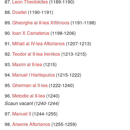
Leon Theotokites
(1189-1190)
Dositei
(1190-1191)
Gheorghe al II-lea Xifilinoos
(1191-1198)
Ioan X Camaterus
(1198-1206)
Mihail al IV-lea Aftorianos
(1207-1213)
Teodor al II-lea Irenikos
(1213-1215)
Maxim al II-lea
(1215)
Manuel I Haritopulos
(1215-1222)
Gherman al II-lea
(1222-1240)
Metodie al II-lea
(1240)
Scaun vacant (1240-1244)
Manuel II
(1244-1255)
Arsenie Aftorianos
(1255-1259)