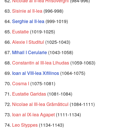
Nicolae al II-lea Hrisoverghi
(984-996)
Sisinie al II-lea
(996-998)
Serghie al II-lea
(999-1019)
Eustatie
(1019-1025)
Alexie I Studitul
(1025-1043)
Mihail I Cerularie
(1043-1058)
Constantin al III-lea Lihudas
(1059-1063)
Ioan al VIII-lea Xifilinos
(1064-1075)
Cosma I
(1075-1081)
Eustatie Garidas
(1081-1084)
Nicolae al III-lea Grămăticul
(1084-1111)
Ioan al IX-lea Agapet
(1111-1134)
Leo Styppes
(1134-1143)