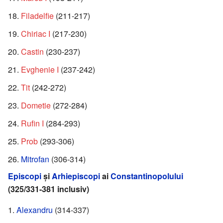
Filadelfie
(211-217)
Chiriac I
(217-230)
Castin
(230-237)
Evghenie I
(237-242)
Tit
(242-272)
Dometie
(272-284)
Rufin I
(284-293)
Prob
(293-306)
Mitrofan
(306-314)
Episcopi
și
Arhiepiscopi
ai
Constantinopolului
(325/331-381 inclusiv)
Alexandru
(314-337)