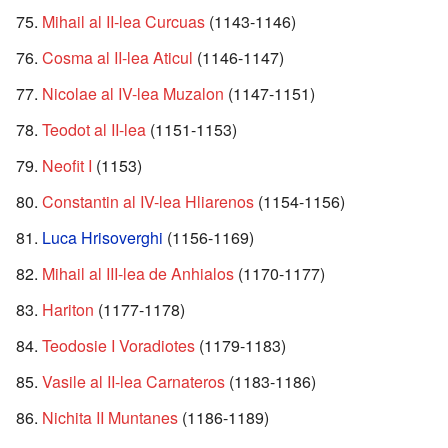
Mihail al II-lea Curcuas
(1143-1146)
Cosma al II-lea Aticul
(1146-1147)
Nicolae al IV-lea Muzalon
(1147-1151)
Teodot al II-lea
(1151-1153)
Neofit I
(1153)
Constantin al IV-lea Hliarenos
(1154-1156)
Luca Hrisoverghi
(1156-1169)
Mihail al III-lea de Anhialos
(1170-1177)
Hariton
(1177-1178)
Teodosie I Voradiotes
(1179-1183)
Vasile al II-lea Carnateros
(1183-1186)
Nichita II Muntanes
(1186-1189)