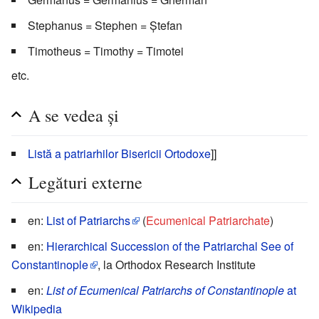
Stephanus = Stephen = Ștefan
Timotheus = Timothy = Timotei
etc.
A se vedea și
Listă a patriarhilor Bisericii Ortodoxe
]]
Legături externe
en:
List of Patriarchs
(
Ecumenical Patriarchate
)
en:
Hierarchical Succession of the Patriarchal See of
Constantinople
, la Orthodox Research Institute
en:
List of Ecumenical Patriarchs of Constantinople
at
Wikipedia