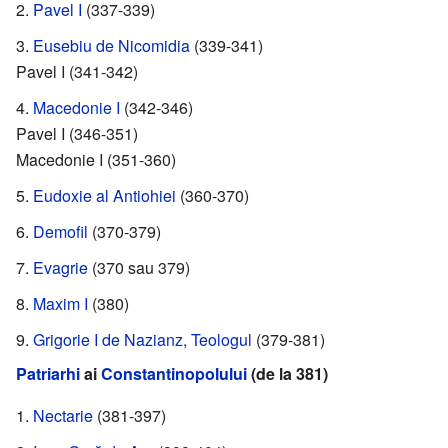
Pavel I
(337-339)
Eusebiu de Nicomidia
(339-341)
Pavel I (341-342)
Macedonie I
(342-346)
Pavel I (346-351)
Macedonie I (351-360)
Eudoxie al Antiohiei
(360-370)
Demofil
(370-379)
Evagrie
(370 sau 379)
Maxim I
(380)
Grigorie I de Nazianz, Teologul
(379-381)
Patriarhi
ai
Constantinopolului
(de la 381)
Nectarie
(381-397)