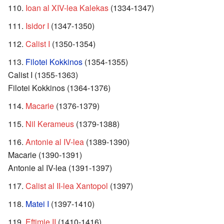
Ioan al XIV-lea Kalekas
(1334-1347)
Isidor I
(1347-1350)
Calist I
(1350-1354)
Filotei Kokkinos
(1354-1355)
Calist I (1355-1363)
Filotei Kokkinos (1364-1376)
Macarie
(1376-1379)
Nil Kerameus
(1379-1388)
Antonie al IV-lea
(1389-1390)
Macarie (1390-1391)
Antonie al IV-lea (1391-1397)
Calist al II-lea Xantopol
(1397)
Matei I
(1397-1410)
Eftimie II
(1410-1416)