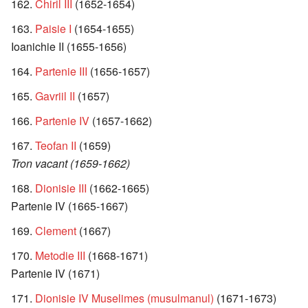
Chiril III
(1652-1654)
Paisie I
(1654-1655)
Ioanichie II (1655-1656)
Partenie III
(1656-1657)
Gavriil II
(1657)
Partenie IV
(1657-1662)
Teofan II
(1659)
Tron vacant (1659-1662)
Dionisie III
(1662-1665)
Partenie IV (1665-1667)
Clement
(1667)
Metodie III
(1668-1671)
Partenie IV (1671)
Dionisie IV Muselimes (musulmanul)
(1671-1673)