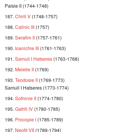
Paisie II (1744-1748)
Chiril V
(1748-1757)
Calinic III
(1757)
Serafim II
(1757-1761)
Ioanichie III
(1761-1763)
Samuil I Hatseres
(1763-1768)
Meletie II
(1769)
Teodosie II
(1769-1773)
Samuil I Hatseres (1773-1774)
Sofronie II
(1774-1780)
Gafriil IV
(1780-1785)
Procopie I
(1785-1789)
Neofit VII
(1789-1794)