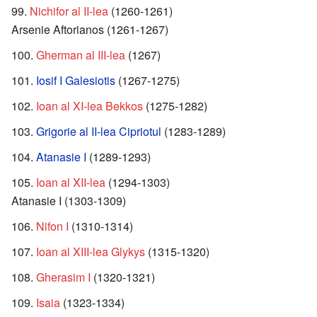
Nichifor al II-lea
(1260-1261)
Arsenie Aftorianos (1261-1267)
Gherman al III-lea
(1267)
Iosif I Galesiotis
(1267-1275)
Ioan al XI-lea Bekkos
(1275-1282)
Grigorie al II-lea Cipriotul
(1283-1289)
Atanasie I
(1289-1293)
Ioan al XII-lea
(1294-1303)
Atanasie I (1303-1309)
Nifon I
(1310-1314)
Ioan al XIII-lea Glykys
(1315-1320)
Gherasim I
(1320-1321)
Isaia
(1323-1334)