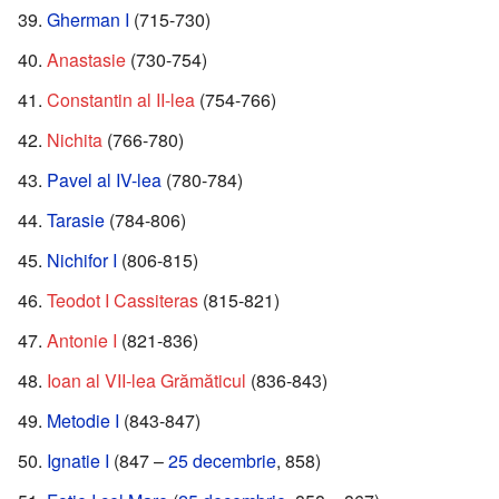
Gherman I
(715-730)
Anastasie
(730-754)
Constantin al II-lea
(754-766)
Nichita
(766-780)
Pavel al IV-lea
(780-784)
Tarasie
(784-806)
Nichifor I
(806-815)
Teodot I Cassiteras
(815-821)
Antonie I
(821-836)
Ioan al VII-lea Grămăticul
(836-843)
Metodie I
(843-847)
Ignatie I
(847 –
25 decembrie
, 858)