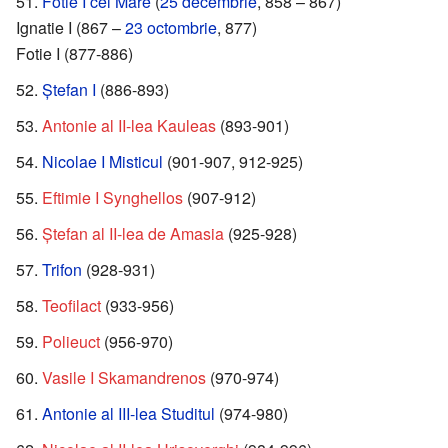
Fotie I cel Mare
(
25 decembrie
, 858 – 867)
Ignatie I (867 –
23 octombrie
, 877)
Fotie I (877-886)
Ștefan I
(886-893)
Antonie al II-lea Kauleas
(893-901)
Nicolae I Misticul
(901-907, 912-925)
Eftimie I Synghellos
(907-912)
Ștefan al II-lea de Amasia
(925-928)
Trifon
(928-931)
Teofilact
(933-956)
Polieuct
(956-970)
Vasile I Skamandrenos
(970-974)
Antonie al III-lea Studitul
(974-980)