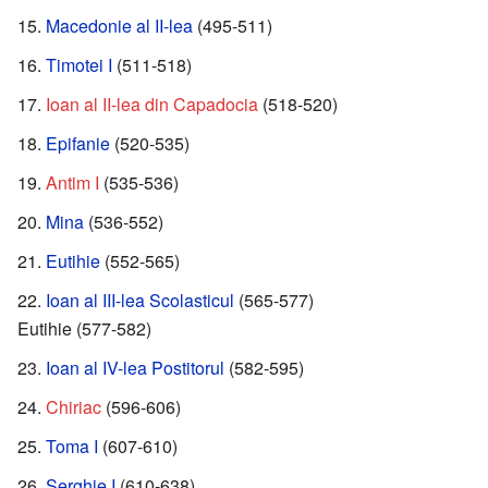
Macedonie al II-lea
(495-511)
Timotei I
(511-518)
Ioan al II-lea din Capadocia
(518-520)
Epifanie
(520-535)
Antim I
(535-536)
Mina
(536-552)
Eutihie
(552-565)
Ioan al III-lea Scolasticul
(565-577)
Eutihie (577-582)
Ioan al IV-lea Postitorul
(582-595)
Chiriac
(596-606)
Toma I
(607-610)
Serghie I
(610-638)