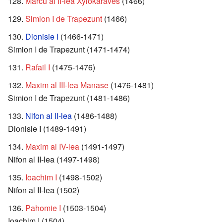
Marcu al II-lea Xylokaraves
(1466)
Simion I de Trapezunt
(1466)
Dionisie I
(1466-1471)
Simion I de Trapezunt (1471-1474)
Rafail I
(1475-1476)
Maxim al III-lea Manase
(1476-1481)
Simion I de Trapezunt (1481-1486)
Nifon al II-lea
(1486-1488)
Dionisie I (1489-1491)
Maxim al IV-lea
(1491-1497)
Nifon al II-lea (1497-1498)
Ioachim I
(1498-1502)
Nifon al II-lea (1502)
Pahomie I
(1503-1504)
Ioachim I (1504)