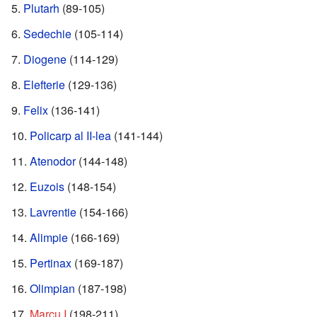
Plutarh
(89-105)
Sedechie
(105-114)
Diogene
(114-129)
Elefterie
(129-136)
Felix
(136-141)
Policarp al II-lea
(141-144)
Atenodor
(144-148)
Euzois
(148-154)
Lavrentie
(154-166)
Alimpie
(166-169)
Pertinax
(169-187)
Olimpian
(187-198)
Marcu I
(198-211)