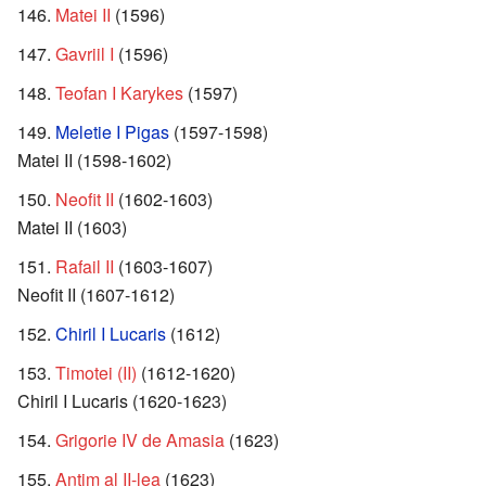
Matei II
(1596)
Gavriil I
(1596)
Teofan I Karykes
(1597)
Meletie I Pigas
(1597-1598)
Matei II (1598-1602)
Neofit II
(1602-1603)
Matei II (1603)
Rafail II
(1603-1607)
Neofit II (1607-1612)
Chiril I Lucaris
(1612)
Timotei (II)
(1612-1620)
Chiril I Lucaris (1620-1623)
Grigorie IV de Amasia
(1623)
Antim al II-lea
(1623)