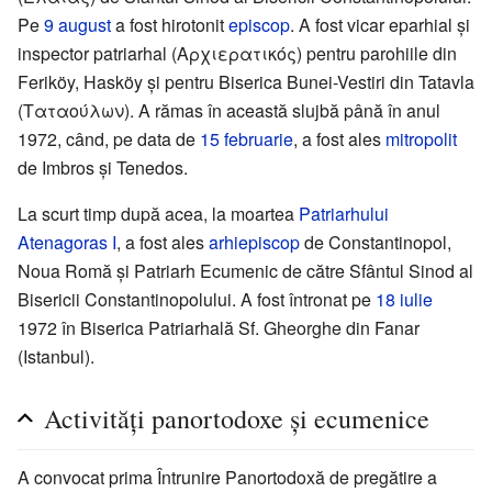
Pe
9 august
a fost hirotonit
episcop
. A fost vicar eparhial și
inspector patriarhal (Αρχιερατικός) pentru parohiile din
Feriköy, Hasköy și pentru Biserica Bunei-Vestiri din Tatavla
(Ταταούλων). A rămas în această slujbă până în anul
1972, când, pe data de
15 februarie
, a fost ales
mitropolit
de Imbros și Tenedos.
La scurt timp după acea, la moartea
Patriarhului
Atenagoras I
, a fost ales
arhiepiscop
de Constantinopol,
Noua Romă și Patriarh Ecumenic de către Sfântul Sinod al
Bisericii Constantinopolului. A fost întronat pe
18 iulie
1972 în Biserica Patriarhală Sf. Gheorghe din Fanar
(Istanbul).
Activități panortodoxe și ecumenice
A convocat prima Întrunire Panortodoxă de pregătire a