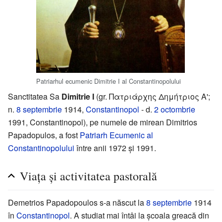
Patriarhul ecumenic Dimitrie I al Constantinopolului
Sanctitatea Sa
Dimitrie I
(gr. Πατριάρχης Δημήτριος Α';
n.
8 septembrie
1914,
Constantinopol
- d.
2 octombrie
1991, Constantinopol), pe numele de mirean Dimitrios
Papadopulos, a fost
Patriarh Ecumenic al
Constantinopolului
între anii 1972 și 1991.
Viața și activitatea pastorală
Demetrios Papadopoulos s-a născut la
8 septembrie
1914
în
Constantinopol
. A studiat mai întâi la școala greacă din