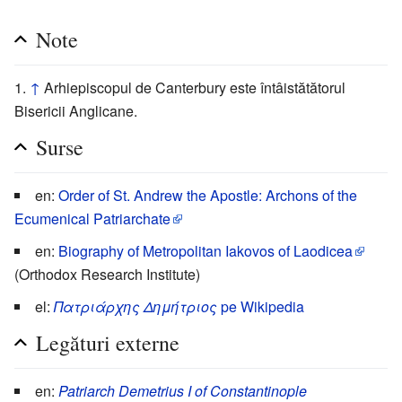
Note
↑
Arhiepiscopul de Canterbury este întâistătătorul
Bisericii Anglicane.
Surse
en:
Order of St. Andrew the Apostle: Archons of the
Ecumenical Patriarchate
en:
Biography of Metropolitan Iakovos of Laodicea
(Orthodox Research Institute)
el:
Πατριάρχης Δημήτριος
pe Wikipedia
Legături externe
en:
Patriarch Demetrius I of Constantinople