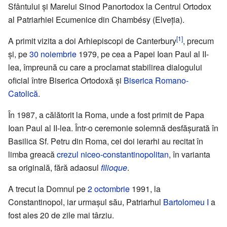
Sfântului și Marelui Sinod Panortodox la Centrul Ortodox
al Patriarhiei Ecumenice din Chambésy (Elveția).
[1]
A primit vizita a doi Arhiepiscopi de Canterbury
, precum
și, pe
30 noiembrie
1979, pe cea a Papei Ioan Paul al II-
lea, împreună cu care a proclamat stabilirea dialogului
oficial între Biserica Ortodoxă și
Biserica Romano-
Catolică
.
În 1987, a călătorit la Roma, unde a fost primit de Papa
Ioan Paul al II-lea. Într-o ceremonie solemnă desfășurată în
Basilica Sf. Petru din Roma, cei doi ierarhi au recitat în
limba greacă
crezul niceo-constantinopolitan
, în varianta
sa originală, fără adaosul
filioque
.
A trecut la Domnul pe
2 octombrie
1991, la
Constantinopol, iar urmașul său, Patriarhul
Bartolomeu I
a
fost ales 20 de zile mai târziu.