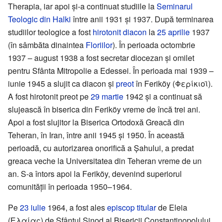
Therapia, iar apoi și-a continuat studiile la
Seminarul
Teologic din Halki
între anii 1931 și 1937. După terminarea
studiilor teologice a fost
hirotonit
diacon
la
25 aprilie
1937
(în sâmbăta dinaintea
Floriilor
). În perioada octombrie
1937 – august 1938 a fost secretar diocezan și omilet
pentru Sfânta Mitropolie a Edessei. În perioada mai 1939 –
iunie 1945 a slujit ca diacon și
preot
în Feriköy (Φερίκιοϊ).
A fost hirotonit preot pe
29 martie
1942 și a continuat să
slujească în biserica din Feriköy vreme de încă trei ani.
Apoi a fost slujitor la Biserica Ortodoxă Greacă din
Teheran, în Iran, între anii 1945 și 1950. În această
perioadă, cu autorizarea onorifică a Șahului, a predat
greaca veche la Universitatea din Teheran vreme de un
an. S-a întors apoi la Feriköy, devenind superiorul
comunității în perioada 1950–1964.
Pe
23 iulie
1964, a fost ales
episcop titular
de Eleia
(Ελαίας) de Sfântul Sinod al Bisericii Constantinopolului.