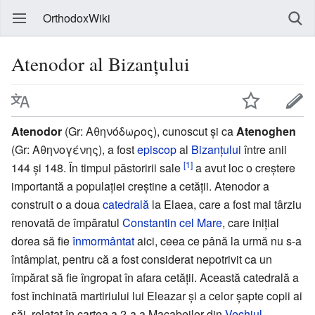
OrthodoxWiki
Atenodor al Bizanțului
Atenodor
(Gr: Αθηνόδωρος), cunoscut și ca
Atenoghen
(Gr: Αθηνογένης), a fost
episcop
al
Bizanțului
între anii
[1]
144 și 148. În timpul păstoririi sale
a avut loc o creștere
importantă a populației creștine a cetății. Atenodor a
construit o a doua
catedrală
la Elaea, care a fost mai târziu
renovată de împăratul
Constantin cel Mare
, care inițial
dorea să fie
înmormântat
aici, ceea ce până la urmă nu s-a
întâmplat, pentru că a fost considerat nepotrivit ca un
împărat să fie îngropat în afara cetății. Această catedrală a
fost închinată martiriului lui Eleazar și a celor șapte copii ai
săi, relatat în cartea a 2-a a Macabeilor din
Vechiul