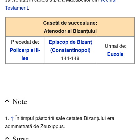
Testament
.
Casetă de succesiune:
Atenodor al Bizanțului
Precedat de:
Episcop de Bizanț
Urmat de:
Policarp al II-
(Constantinopol)
Euzois
lea
144-148
Note
↑
În timpul păstoririi sale cetatea Bizanțului era
administrată de Zeuxippus.
Surse