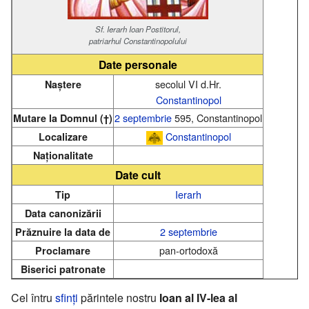
Sf. Ierarh Ioan Postitorul,
patriarhul Constantinopolului
Date personale
secolul VI d.Hr.
Naștere
Constantinopol
2 septembrie
595, Constantinopol
Mutare la Domnul (†)
Constantinopol
Localizare
Naționalitate
Date cult
Ierarh
Tip
Data canonizării
2 septembrie
Prăznuire la data de
pan-ortodoxă
Proclamare
Biserici patronate
Cel întru
sfinți
părintele nostru
Ioan al IV-lea al