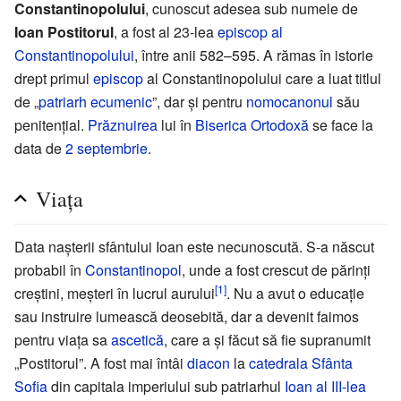
Constantinopolului
, cunoscut adesea sub numele de
Ioan Postitorul
, a fost al 23-lea
episcop al
Constantinopolului
, între anii 582–595. A rămas în istorie
drept primul
episcop
al Constantinopolului care a luat titlul
de „
patriarh ecumenic
”, dar și pentru
nomocanonul
său
penitențial.
Prăznuirea
lui în
Biserica Ortodoxă
se face la
data de
2 septembrie
.
Viața
Data nașterii sfântului Ioan este necunoscută. S-a născut
probabil în
Constantinopol
, unde a fost crescut de părinți
[1]
creștini, meșteri în lucrul aurului
. Nu a avut o educație
sau instruire lumească deosebită, dar a devenit faimos
pentru viața sa
ascetică
, care a și făcut să fie supranumit
„Postitorul”. A fost mai întâi
diacon
la
catedrala Sfânta
Sofia
din capitala imperiului sub patriarhul
Ioan al III-lea