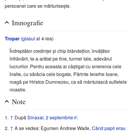
persoanei care se mărturisește.
Imnografie
Tropar
(
glasul
al 4-lea)
Îndreptător credinței și chip blândeților, învățător
înfrânării, te-a arătat pe tine, turmei tale, adevărul
lucrurilor. Pentru aceasta ai câștigat cu smerenia cele
înalte, cu sărăcia cele bogate, Părinte Ierarhe Ioane,
roagă pe Hristos Dumnezeu, ca să mântuiască sufletele
noastre.
Note
↑
După
Sinaxar, 2 septembrie
.
↑
A se vedea: Egumen Andrew Wade,
Când papii erau