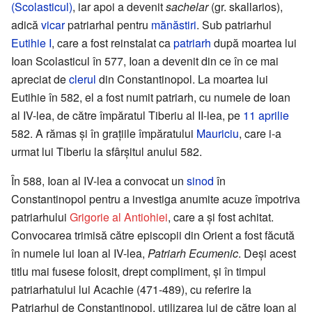
(Scolasticul)
, iar apoi a devenit
sachelar
(gr. skallarios),
adică
vicar
patriarhal pentru
mănăstiri
. Sub patriarhul
Eutihie I
, care a fost reinstalat ca
patriarh
după moartea lui
Ioan Scolasticul în 577, Ioan a devenit din ce în ce mai
apreciat de
clerul
din Constantinopol. La moartea lui
Eutihie în 582, el a fost numit patriarh, cu numele de Ioan
al IV-lea, de către împăratul Tiberiu al II-lea, pe
11 aprilie
582. A rămas și în grațiile împăratului
Mauriciu
, care i-a
urmat lui Tiberiu la sfârșitul anului 582.
În 588, Ioan al IV-lea a convocat un
sinod
în
Constantinopol pentru a investiga anumite acuze împotriva
patriarhului
Grigorie al Antiohiei
, care a și fost achitat.
Convocarea trimisă către episcopii din Orient a fost făcută
în numele lui Ioan al IV-lea,
Patriarh Ecumenic
. Deși acest
titlu mai fusese folosit, drept compliment, și în timpul
patriarhatului lui Acachie (471-489), cu referire la
Patriarhul de Constantinopol, utilizarea lui de către Ioan al