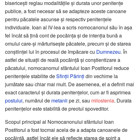
bisericești reglau modalitățile și durata unor penitențe
publice, a fost necesar să se adapteze aceste canoane
pentru păcatele ascunse și respectiv penitențele
individuale. Ioan al IV-lea a scris nomocanonul său în așa
fel încât să țină cont de pocăința și de intenția bună a
omului care-și mărturisește păcatele, precum și de starea
conștiinței lui în procesul de împăcare cu
Dumnezeu
. În
astfel de situații de reală pocăință și conștientizare a
păcatului, nomocanomul sfântului Ioan Postitorul reduce
penitențele stabilite de
Sfinții Părinți
din vechime la
jumătate sau chiar mai mult. De asemenea, el a definit mai
exact caracterul și durata penitențelor, cum ar fi asprimea
postului
, numărul de
metanii
pe zi, sau
milostenia
. Durata
penitențelor este stabilită de preotul spoveditor.
Scopul principal al Nomocanonului sfântului Ioan
Postitorul a fost tocmai acela de a adapta canoanele de
pocăință, astfel încât ele să reflecte starea de spirit a