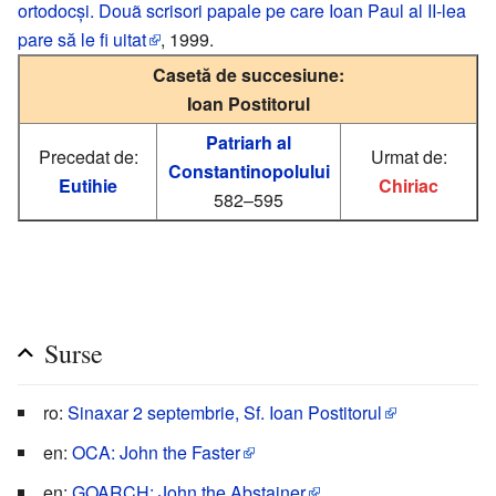
ortodocși. Douã scrisori papale pe care Ioan Paul al II-lea
pare să le fi uitat
, 1999.
Casetă de succesiune:
Ioan Postitorul
Patriarh al
Precedat de:
Urmat de:
Constantinopolului
Eutihie
Chiriac
582–595
Surse
ro:
Sinaxar 2 septembrie, Sf. Ioan Postitorul
en:
OCA: John the Faster
en:
GOARCH: John the Abstainer