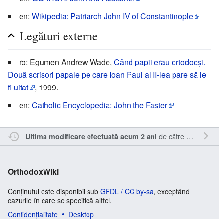
en:
Wikipedia: Patriarch John IV of Constantinople
Legături externe
ro: Egumen Andrew Wade,
Când papii erau ortodocși.
Douã scrisori papale pe care Ioan Paul al II-lea pare să le
fi uitat
, 1999.
en:
Catholic Encyclopedia: John the Faster
de către
RappY
.
Ultima modificare efectuată acum 2 ani
OrthodoxWiki
Conținutul este disponibil sub
GFDL / CC by-sa
, exceptând
cazurile în care se specifică altfel.
Confidențialitate
Desktop