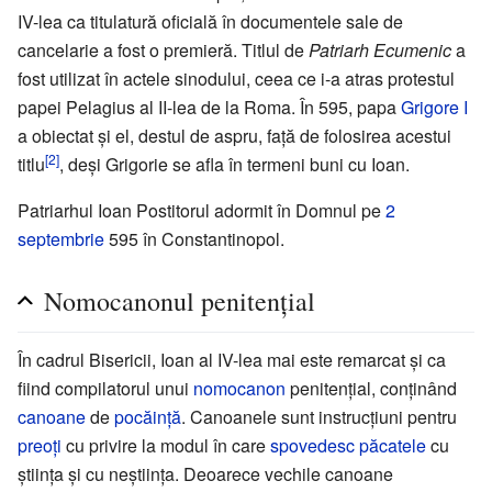
IV-lea ca titulatură oficială în documentele sale de
cancelarie a fost o premieră. Titlul de
Patriarh Ecumenic
a
fost utilizat în actele sinodului, ceea ce i-a atras protestul
papei Pelagius al II-lea de la Roma. În 595, papa
Grigore I
a obiectat și el, destul de aspru, față de folosirea acestui
[2]
titlu
, deși Grigorie se afla în termeni buni cu Ioan.
Patriarhul Ioan Postitorul adormit în Domnul pe
2
septembrie
595 în Constantinopol.
Nomocanonul penitențial
În cadrul Bisericii, Ioan al IV-lea mai este remarcat și ca
fiind compilatorul unui
nomocanon
penitențial, conținând
canoane
de
pocăință
. Canoanele sunt instrucțiuni pentru
preoți
cu privire la modul în care
spovedesc
păcatele
cu
știința și cu neștiința. Deoarece vechile canoane