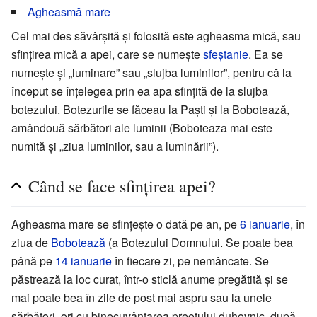
Agheasmă mare
Cel mai des săvârșită și folosită este agheasma mică, sau
sfințirea mică a apei, care se numește
sfeștanie
. Ea se
numește și „luminare” sau „slujba luminilor”, pentru că la
început se înțelegea prin ea apa sfințită de la slujba
botezului. Botezurile se făceau la Paști și la Bobotează,
amândouă sărbători ale luminii (Boboteaza mai este
numită și „ziua luminilor, sau a luminării”).
Când se face sfințirea apei?
Agheasma mare se sfințește o dată pe an, pe
6 ianuarie
, în
ziua de
Bobotează
(a Botezului Domnului. Se poate bea
până pe
14 ianuarie
în fiecare zi, pe nemâncate. Se
păstrează la loc curat, într-o sticlă anume pregătită și se
mai poate bea în zile de post mai aspru sau la unele
sărbători, ori cu binecuvântarea preotului duhovnic, după