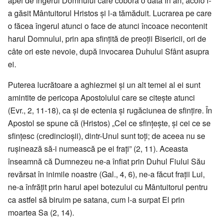
apei de îngerul Domnului care cobora o dată în an; acolo l-
a găsit Mântuitorul Hristos și l-a tămăduit. Lucrarea pe care
o făcea îngerul atunci o face de atunci încoace necontenit
harul Domnului, prin apa sfințită de preoții Bisericii, ori de
câte ori este nevoie, după invocarea Duhului Sfânt asupra
ei.
Puterea lucrătoare a aghiezmei și un alt temei al ei sunt
amintite de pericopa Apostolului care se citește atunci
(Evr., 2, 11-18), ca și de ectenia și rugăciunea de sfințire. În
Apostol se spune că (Hristos) „Cel ce sfințește, și cei ce se
sfințesc (credincioșii), dintr-Unul sunt toți; de aceea nu se
rușinează să-i numească pe ei frați” (2, 11). Aceasta
înseamnă că Dumnezeu ne-a înfiat prin Duhul Fiului Său
revărsat în inimile noastre (Gal., 4, 6), ne-a făcut frații Lui,
ne-a înfrățit prin harul apei botezului cu Mântuitorul pentru
ca astfel să biruim pe satana, cum l-a surpat El prin
moartea Sa (2, 14).