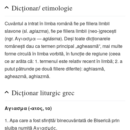
Dicționar/ etimologie
Cuvântul a intrat în limba română fie pe filiera limbii
slavone (sl.
agiazma
), fie pe filiera limbii (neo-)grecești
(ngr. Αγιασμα —
agiásma
). Deși toate dicționarele
românești dau ca termen principal „agheasmă”, mai multe
forme circulă în limba vorbită, în funcție de regiune (ceea
ce ar arăta că: 1. termenul este relativ recent în limbă; 2. a
putut pătrunde pe două filiere diferite): aghiasmă,
agheazmă, aghiazmă.
Dicționar liturgic grec
Αγιασμα (-ατος, το)
Apa care a fost sfințită/ binecuvântată de Biserică prin
slujba numită Αγιασμός.