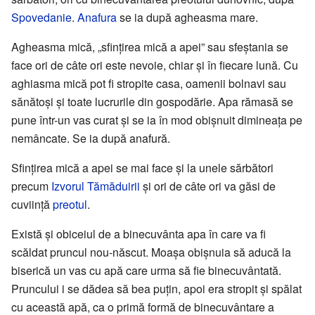
Spovedanie
.
Anafura
se ia după agheasma mare.
Agheasma mică, „sfințirea mică a apei” sau sfeștania se
face ori de câte ori este nevoie, chiar și în fiecare lună. Cu
aghiasma mică pot fi stropite casa, oamenii bolnavi sau
sănătoși și toate lucrurile din gospodărie. Apa rămasă se
pune într-un vas curat și se ia în mod obișnuit dimineața pe
nemâncate. Se ia după anafură.
Sfințirea mică a apei se mai face și la unele sărbători
precum
Izvorul Tămăduirii
și ori de câte ori va găsi de
cuviință
preotul
.
Există și obiceiul de a binecuvânta apa în care va fi
scăldat pruncul nou-născut. Moașa obișnuia să aducă la
biserică un vas cu apă care urma să fie binecuvântată.
Pruncului i se dădea să bea puțin, apoi era stropit și spălat
cu această apă, ca o primă formă de binecuvântare a