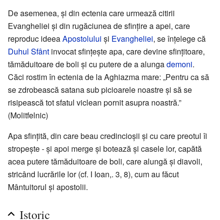
De asemenea, și din ectenia care urmează citirii
Evangheliei și din rugăciunea de sfințire a apei, care
reproduc ideea
Apostolului
și
Evangheliei
, se înțelege că
Duhul Sfânt
invocat sfințește apa, care devine sfințitoare,
tămăduitoare de boli și cu putere de a alunga
demoni
.
Căci rostim în ectenia de la Aghiazma mare: „Pentru ca să
se zdrobească satana sub picioarele noastre și să se
risipească tot sfatul viclean pornit asupra noastră.”
(Molitfelnic)
Apa sfințită, din care beau credincioșii și cu care preotul îi
stropește - și apoi merge și botează și casele lor, capătă
acea putere tămăduitoare de boli, care alungă și diavoli,
stricând lucrările lor (cf. I Ioan,. 3, 8), cum au făcut
Mântuitorul și apostolii.
Istoric