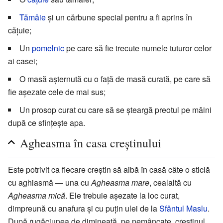
Tămâie
și un cărbune special pentru a fi aprins în
cățuie;
Un
pomelnic
pe care să fie trecute numele tuturor celor
ai casei;
O masă așternută cu o față de masă curată, pe care să
fie așezate cele de mai sus;
Un prosop curat cu care să se șteargă preotul pe mâini
după ce sfințește apa.
Agheasma în casa creștinului
Este potrivit ca fiecare creștin să aibă în casă câte o sticlă
cu aghiasmă — una cu
Agheasma mare
, cealaltă cu
Agheasma mică
. Ele trebuie așezate la loc curat,
dimpreună cu anafura și cu puțin ulei de la
Sfântul Maslu
.
După rugăciunea de dimineață, pe nemâncate, creștinul