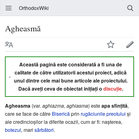
OrthodoxWiki
Agheasmă
Această pagină este considerată a fi una de
calitate de către utilizatorii acestui proiect, adică
unul dintre cele mai bune articole ale proiectului.
Dacă aveți ceva de obiectat inițiați o
discuție
.
Agheasma
(var.
aghiazma
,
aghiasma
) este
apa sfințită
,
care se face de către
Biserică
prin
rugăciunile
preotului
și
ale credincioșilor la diferite ocazii, cum ar fi: nașterea,
botezul
, mari
sărbători
.