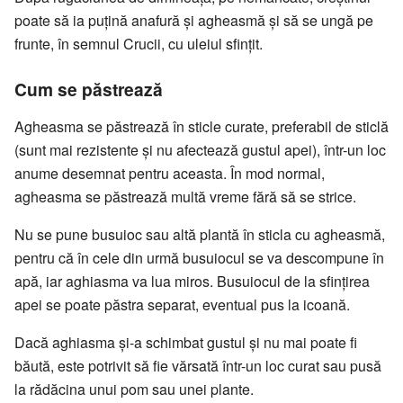
poate să ia puțină anafură și agheasmă și să se ungă pe
frunte, în semnul Crucii, cu uleiul sfințit.
Cum se păstrează
Agheasma se păstrează în sticle curate, preferabil de sticlă
(sunt mai rezistente și nu afectează gustul apei), într-un loc
anume desemnat pentru aceasta. În mod normal,
agheasma se păstrează multă vreme fără să se strice.
Nu se pune busuioc sau altă plantă în sticla cu agheasmă,
pentru că în cele din urmă busuiocul se va descompune în
apă, iar aghiasma va lua miros. Busuiocul de la sfințirea
apei se poate păstra separat, eventual pus la icoană.
Dacă aghiasma și-a schimbat gustul și nu mai poate fi
băută, este potrivit să fie vărsată într-un loc curat sau pusă
la rădăcina unui pom sau unei plante.