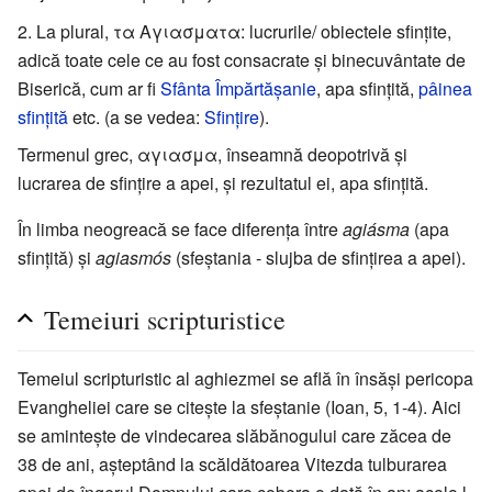
La plural, τα Αγιασματα: lucrurile/ obiectele sfințite,
adică toate cele ce au fost consacrate și binecuvântate de
Biserică, cum ar fi
Sfânta Împărtășanie
, apa sfințită,
pâinea
sfințită
etc. (a se vedea:
Sfințire
).
Termenul grec, αγιασμα, înseamnă deopotrivă și
lucrarea de sfințire a apei, și rezultatul ei, apa sfințită.
În limba neogreacă se face diferența între
agiásma
(apa
sfințită) și
agiasmós
(sfeștania - slujba de sfințirea a apei).
Temeiuri scripturistice
Temeiul scripturistic al aghiezmei se află în însăși pericopa
Evangheliei care se citește la sfeștanie (Ioan, 5, 1-4). Aici
se amintește de vindecarea slăbănogului care zăcea de
38 de ani, așteptând la scăldătoarea Vitezda tulburarea