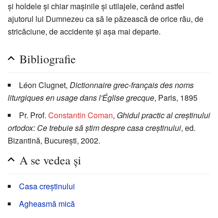
și holdele și chiar mașinile și utilajele, cerând astfel
ajutorul lui Dumnezeu ca să le păzească de orice rău, de
stricăciune, de accidente și așa mai departe.
Bibliografie
Léon Clugnet,
Dictionnaire grec-français des noms
liturgiques en usage dans l'Église grecque
, Paris, 1895
Pr. Prof.
Constantin Coman
,
Ghidul practic al creștinului
ortodox: Ce trebuie să știm despre casa creștinului
, ed.
Bizantină, București, 2002.
A se vedea și
Casa creștinului
Agheasmă mică