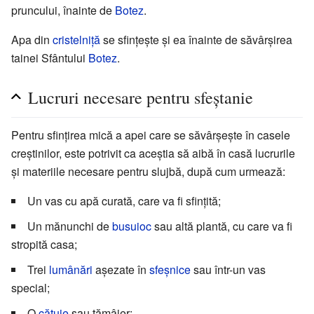
pruncului, înainte de
Botez
.
Apa din
cristelniță
se sfințește și ea înainte de săvârșirea
tainei Sfântului
Botez
.
Lucruri necesare pentru sfeștanie
Pentru sfințirea mică a apei care se săvârșește în casele
creștinilor, este potrivit ca aceștia să aibă în casă lucrurile
și materiile necesare pentru slujbă, după cum urmează:
Un vas cu apă curată, care va fi sfințită;
Un mănunchi de
busuioc
sau altă plantă, cu care va fi
stropită casa;
Trei
lumânări
așezate în
sfeșnice
sau într-un vas
special;
O
cățuie
sau tămâier;