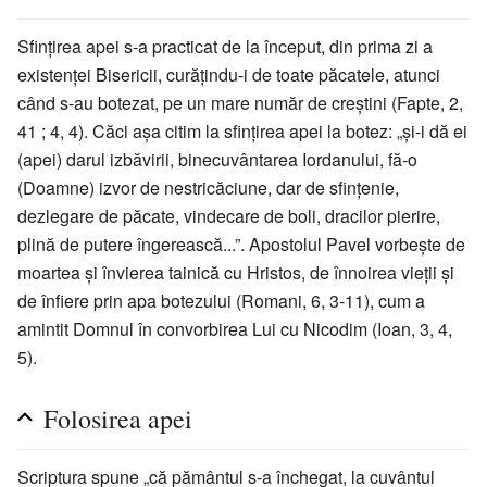
Sfințirea apei s-a practicat de la început, din prima zi a
existenței Bisericii, curățindu-i de toate păcatele, atunci
când s-au botezat, pe un mare număr de creștini (Fapte, 2,
41 ; 4, 4). Căci așa citim la sfințirea apei la botez: „și-i dă ei
(apei) darul izbăvirii, binecuvântarea Iordanului, fă-o
(Doamne) izvor de nestricăciune, dar de sfințenie,
dezlegare de păcate, vindecare de boli, dracilor pierire,
plină de putere îngerească...”. Apostolul Pavel vorbește de
moartea și învierea tainică cu Hristos, de înnoirea vieții și
de înfiere prin apa botezului (Romani, 6, 3-11), cum a
amintit Domnul în convorbirea Lui cu Nicodim (Ioan, 3, 4,
5).
Folosirea apei
Scriptura spune „că pământul s-a închegat, la cuvântul