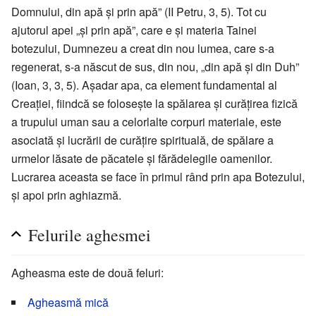
Domnului, din apă și prin apă” (II Petru, 3, 5). Tot cu
ajutorul apei „și prin apă”, care e și materia Tainei
botezului, Dumnezeu a creat din nou lumea, care s-a
regenerat, s-a născut de sus, din nou, „din apă și din Duh”
(Ioan, 3, 3, 5). Așadar apa, ca element fundamental al
Creației, fiindcă se folosește la spălarea și curățirea fizică
a trupului uman sau a celorlalte corpuri materiale, este
asociată și lucrării de curățire spirituală, de spălare a
urmelor lăsate de păcatele și fărădelegile oamenilor.
Lucrarea aceasta se face în primul rând prin apa Botezului,
și apoi prin aghiazmă.
Felurile aghesmei
Agheasma este de două feluri:
Agheasmă mică