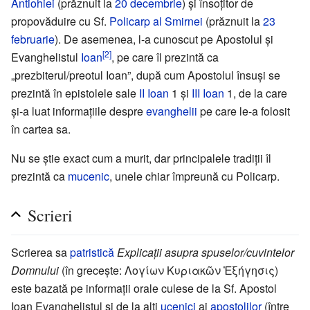
Antiohiei
(prăznuit la
20 decembrie
) și însoțitor de
propovăduire cu Sf.
Policarp al Smirnei
(prăznuit la
23
februarie
). De asemenea, l-a cunoscut pe Apostolul și
[2]
Evanghelistul
Ioan
, pe care îl prezintă ca
„prezbiterul/preotul Ioan”, după cum Apostolul însuși se
prezintă în epistolele sale
II Ioan
1 și
III Ioan
1, de la care
și-a luat informațiile despre
evanghelii
pe care le-a folosit
în cartea sa.
Nu se știe exact cum a murit, dar principalele tradiții îl
prezintă ca
mucenic
, unele chiar împreună cu Policarp.
Scrieri
Scrierea sa
patristică
Explicații asupra spuselor/cuvintelor
Domnului
(în grecește: Λογίων Κυριακῶν Ἐξήγησις)
este bazată pe informații orale culese de la Sf. Apostol
Ioan Evanghelistul și de la alți
ucenici
ai
apostolilor
(între