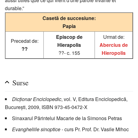
aussi utiles que ce qui vient d'une parole vivante et
durable.”
Casetă de succesiune:
Papia
Episcop de
Urmat de:
Precedat de:
Hierapolis
Abercius de
??
??- c. 155
Hieropolis
Surse
Dicționar Enciclopedic
, vol. V, Editura Enciclopedică,
București, 2009, ISBN 973-45-0472-X
Sinaxarul Părintelui Macarie de la Simonos Petras
Evangheliile sinoptice
- curs Pr. Prof. Dr. Vasile Mihoc