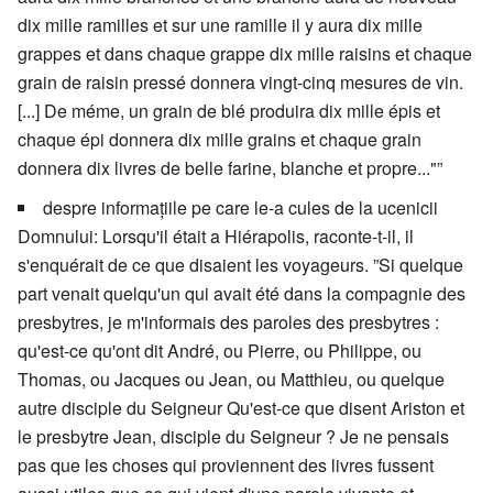
dix mille ramilles et sur une ramille il y aura dix mille
grappes et dans chaque grappe dix mille raisins et chaque
grain de raisin pressé donnera vingt-cinq mesures de vin.
[...] De méme, un grain de blé produira dix mille épis et
chaque épi donnera dix mille grains et chaque grain
donnera dix livres de belle farine, blanche et propre..."”
despre informațiile pe care le-a cules de la ucenicii
Domnului: Lorsqu'il était a Hiérapolis, raconte-t-il, il
s'enquérait de ce que disaient les voyageurs. ”Si quelque
part venait quelqu'un qui avait été dans la compagnie des
presbytres, je m'informais des paroles des presbytres :
qu'est-ce qu'ont dit André, ou Pierre, ou Philippe, ou
Thomas, ou Jacques ou Jean, ou Matthieu, ou quelque
autre disciple du Seigneur Qu'est-ce que disent Ariston et
le presbytre Jean, disciple du Seigneur ? Je ne pensais
pas que les choses qui proviennent des livres fussent