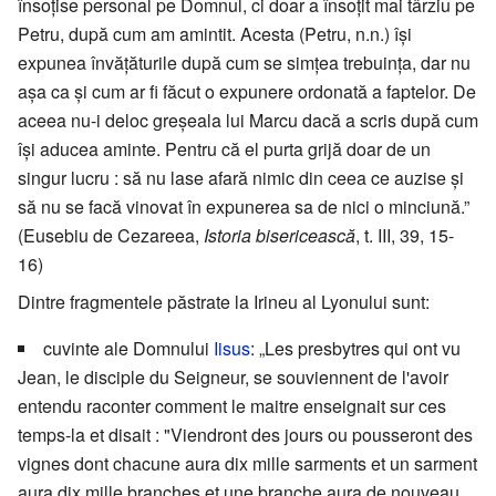
însoţise personal pe Domnul, ci doar a însoţit mai târziu pe
Petru, după cum am amintit. Acesta (Petru, n.n.) îşi
expunea învăţăturile după cum se simţea trebuinţa, dar nu
aşa ca şi cum ar fi făcut o expunere ordonată a faptelor. De
aceea nu-i deloc greşeala lui Marcu dacă a scris după cum
îşi aducea aminte. Pentru că el purta grijă doar de un
singur lucru : să nu lase afară nimic din ceea ce auzise şi
să nu se facă vinovat în expunerea sa de nici o minciună.”
(Eusebiu de Cezareea,
Istoria bisericească
, t. III, 39, 15-
16)
Dintre fragmentele păstrate la Irineu al Lyonului sunt:
cuvinte ale Domnului
Iisus
: „Les presbytres qui ont vu
Jean, le disciple du Seigneur, se souviennent de l'avoir
entendu raconter comment le maitre enseignait sur ces
temps-la et disait : "Viendront des jours ou pousseront des
vignes dont chacune aura dix mille sarments et un sarment
aura dix mille branches et une branche aura de nouveau