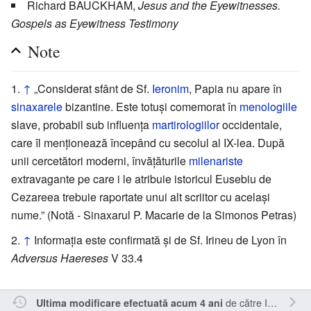
Richard BAUCKHAM,
Jesus and the Eyewitnesses.
Gospels as Eyewitness Testimony
Note
↑
„Considerat sfânt de Sf.
Ieronim
, Papia nu apare în
sinaxarele
bizantine. Este totuși comemorat în
menologiile
slave, probabil sub influența
martirologiilor
occidentale,
care îl menționează începând cu secolul al IX-lea. După
unii cercetători moderni, învățăturile
milenariste
extravagante pe care i le atribuie istoricul Eusebiu de
Cezareea trebuie raportate unui alt scriitor cu același
nume.” (Notă - Sinaxarul P. Macarie de la Simonos Petras)
↑
Informația este confirmată și de Sf. Irineu de Lyon în
Adversus Haereses
V 33.4
de către
Inistea
.
Ultima modificare efectuată acum 4 ani