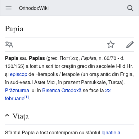
OrthodoxWiki
Papia
Papia
sau
Papias
(grec. Παπίας,
Papias
, n. 60/70 - d.
130/155) a fost un scriitor creștin grec din secolele I-II d.Hr.
și
episcop
de Hierapolis / Ierapole (un oraș antic din Frigia,
în sud-vestul Asiei Mici, în prezent Pamukkale, Turcia).
Prăznuirea
lui în
Biserica Ortodoxă
se face la
22
[1]
februarie
.
Viața
Sfântul Papia a fost contemporan cu sfântul
Ignatie al