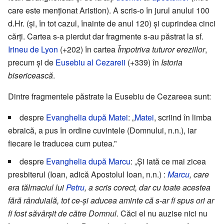
care este menționat Aristion). A scris-o în jurul anului 100
d.Hr. (și, în tot cazul, înainte de anul 120) și cuprindea cinci
cărți. Cartea s-a pierdut dar fragmente s-au păstrat la sf.
Irineu de Lyon
(+202) în cartea
Împotriva tuturor ereziilor
,
precum și de
Eusebiu al Cezareii
(+339) în
Istoria
bisericească
.
Dintre fragmentele păstrate la Eusebiu de Cezareea sunt:
despre
Evanghelia după Matei
: „
Matei
, scriind în limba
ebraică, a pus în ordine cuvintele (Domnului, n.n.), iar
fiecare le traducea cum putea.”
despre
Evanghelia după Marcu
: „Şi iată ce mai zicea
presbiterul (Ioan, adică Apostolul Ioan, n.n.) :
Marcu
, care
era tălmaciul lui
Petru
, a scris corect, dar cu toate acestea
fără rânduială, tot ce-şi aducea aminte că s-ar fi spus ori ar
fi fost săvârşit de către Domnul
. Căci el nu auzise nici nu